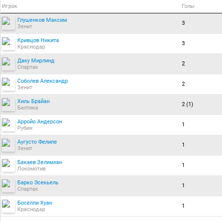
Игрок
Голы
Глушенков Максим
3
Зенит
Кривцов Никита
3
Краснодар
Даку Мирлинд
2
Спартак
Соболев Александр
2
Зенит
Хиль Брайан
2 (1)
Балтика
Арройо Андерсон
1
Рубин
Аугусто Фелипе
1
Зенит
Бакаев Зелимхан
1
Локомотив
Барко Эсекьель
1
Спартак
Боселли Хуан
1
Краснодар