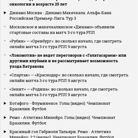
онкологии в возрасте 25 лет
Динамо Москва - Динамо Махачкала. Альфа-Банк
Российская Премьер-Лига. Тур 3
Московское и махачкалинское «Динамо» объявили
стартовые составы на матч 3‑го тура РПЛ
«Рубин» — «Оренбург»: во сколько начало, где смотреть
онлайн матча 3‑го тура РПЛ 9 августа
«Локомотив» не ведет переговоров с «Галатасараем» или
другими клубами и не рассматривает возможность
ухода Батракова
«Спартак» — «Краснодар»: во сколько начало, где смотреть
онлайн матча 3‑го тура РПЛ 9 августа
«Зенит» — «Родина»: во сколько начало, где смотреть
онлайн матча 3‑го тура РПЛ 9 августа
Ботафого - Флуминенсе. Голы (видео). Чемпионат
Бразилии. Футбол
Ремо - Атлетико Минейро. Голы (видео). Чемпионат
Бразилии. Футбол
Красивый гол Габриэля Тальяри. Ремо - Атлетико
Минейро. 2:2 (видео). Чемпионат Бразилии. Футбол