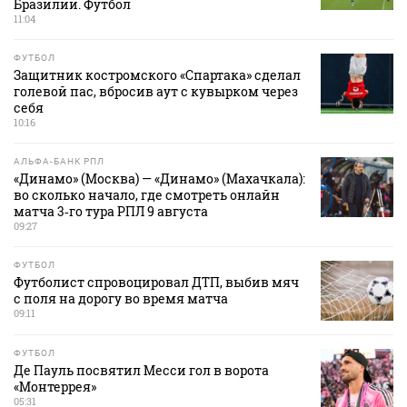
Бразилии. Футбол
11:04
ФУТБОЛ
Защитник костромского «Спартака» сделал
голевой пас, вбросив аут с кувырком через
себя
10:16
АЛЬФА-БАНК РПЛ
«Динамо» (Москва) — «Динамо» (Махачкала):
во сколько начало, где смотреть онлайн
матча 3‑го тура РПЛ 9 августа
09:27
ФУТБОЛ
Футболист спровоцировал ДТП, выбив мяч
с поля на дорогу во время матча
09:11
ФУТБОЛ
Де Пауль посвятил Месси гол в ворота
«Монтеррея»
05:31