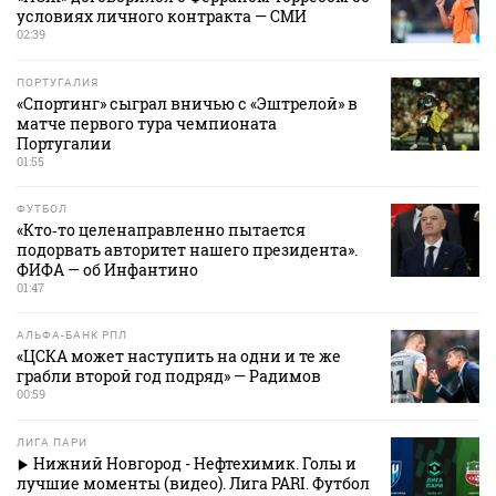
условиях личного контракта — СМИ
02:39
ПОРТУГАЛИЯ
«Спортинг» сыграл вничью с «Эштрелой» в
матче первого тура чемпионата
Португалии
01:55
ФУТБОЛ
«Кто‑то целенаправленно пытается
подорвать авторитет нашего президента».
ФИФА — об Инфантино
01:47
АЛЬФА-БАНК РПЛ
«ЦСКА может наступить на одни и те же
грабли второй год подряд» — Радимов
00:59
ЛИГА ПАРИ
Нижний Новгород - Нефтехимик. Голы и
лучшие моменты (видео). Лига PARI. Футбол