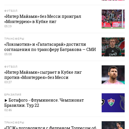
ФУТБОЛ
«Интер Майами» без Месси проиграл
«Монтеррею» в Кубке лиг
05:19
ТРАНСФЕРЫ
«Локомотив» и «Галатасарай» достигли
соглашения по трансферу Батракова — СМИ
05:08
ФУТБОЛ
«Интер Майами» сыграет в Кубке лиг
против «Монтеррея» без Месси
03:27
БРАЗИЛИЯ
Ботафого - Флуминенсе. Чемпионат
Бразилии. Тур 22
02:46
ТРАНСФЕРЫ
«ПСЖ» договорился с Ферраном Торресом об