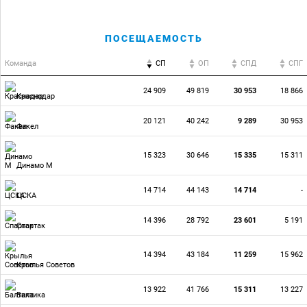
ПОСЕЩАЕМОСТЬ
Команда
СП
ОП
CПД
CПГ
24 909
49 819
30 953
18 866
Краснодар
20 121
40 242
9 289
30 953
Факел
15 323
30 646
15 335
15 311
Динамо М
14 714
44 143
14 714
-
ЦСКА
14 396
28 792
23 601
5 191
Спартак
14 394
43 184
11 259
15 962
Крылья Советов
13 922
41 766
15 311
13 227
Балтика