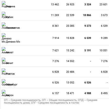
13 462
26 925
3 324
23 601
Родина
11 269
22 539
18 866
3 673
Рубин
8 361
25 085
9 273
6 539
Локомотив
7 914
15 828
6 539
9 289
Динамо Мх
7 621
15 242
5 191
10 051
Ахмат
7 276
14 552
-
7 276
Зенит
6 828
20 484
-
6 828
Ростов
6 526
13 052
6 526
-
Оренбург
6 157
18 471
4 988
8 495
Акрон
СП – Средняя посещаемость, ОП – Общая посещаемость, СПД – Средняя
посещаемость дома, СПГ - Средняя посещаемость в гостях