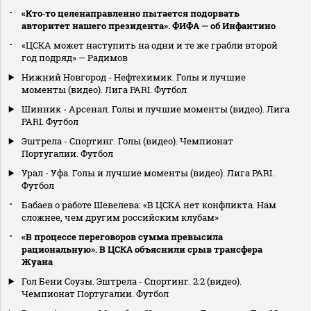
«Кто‑то целенаправленно пытается подорвать
авторитет нашего президента». ФИФА — об Инфантино
«ЦСКА может наступить на одни и те же грабли второй
год подряд» — Радимов
Нижний Новгород - Нефтехимик. Голы и лучшие
моменты (видео). Лига PARI. Футбол
Шинник - Арсенал. Голы и лучшие моменты (видео). Лига
PARI. Футбол
Эштрела - Спортинг. Голы (видео). Чемпионат
Португалии. Футбол
Урал - Уфа. Голы и лучшие моменты (видео). Лига PARI.
Футбол
Бабаев о работе Шевелева: «В ЦСКА нет конфликта. Нам
сложнее, чем другим российским клубам»
«В процессе переговоров сумма превысила
рациональную». В ЦСКА объяснили срыв трансфера
Жуана
Гол Бени Соузы. Эштрела - Спортинг. 2:2 (видео).
Чемпионат Португалии. Футбол