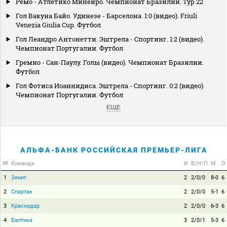
Ремо - Атлетико Минейро. Чемпионат Бразилии. Тур 22
Гол Вакуна Байо. Удинезе - Барселона. 1:0 (видео). Friuli
Venezia Giulia Cup. Футбол
Гол Леандро Антонетти. Эштрела - Спортинг. 1:2 (видео).
Чемпионат Португалии. Футбол
Гремио - Сан-Паулу. Голы (видео). Чемпионат Бразилии.
Футбол
Гол Фотиса Иоаннидиса. Эштрела - Спортинг. 0:2 (видео).
Чемпионат Португалии. Футбол
ЕЩЕ
АЛЬФА-БАНК РОССИЙСКАЯ ПРЕМЬЕР-ЛИГА
№
Команда
И
В/Н/П
М
О
1
Зенит
2
2/0/0
8-0
6
2
Спартак
2
2/0/0
5-1
6
3
Краснодар
2
2/0/0
6-3
6
4
Балтика
3
2/0/1
5-3
6