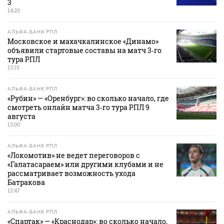
3
14:20
АЛЬФА-БАНК РПЛ
Московское и махачкалинское «Динамо»
объявили стартовые составы на матч 3‑го
тура РПЛ
13:15
АЛЬФА-БАНК РПЛ
«Рубин» — «Оренбург»: во сколько начало, где
смотреть онлайн матча 3‑го тура РПЛ 9
августа
13:00
АЛЬФА-БАНК РПЛ
«Локомотив» не ведет переговоров с
«Галатасараем» или другими клубами и не
рассматривает возможность ухода
Батракова
12:47
АЛЬФА-БАНК РПЛ
«Спартак» — «Краснодар»: во сколько начало,