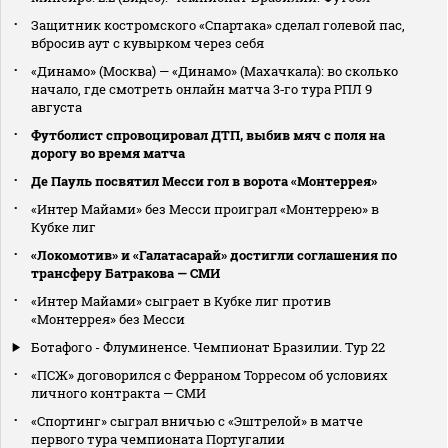
Защитник костромского «Спартака» сделал голевой пас,
вбросив аут с кувырком через себя
«Динамо» (Москва) — «Динамо» (Махачкала): во сколько
начало, где смотреть онлайн матча 3‑го тура РПЛ 9
августа
Футболист спровоцировал ДТП, выбив мяч с поля на
дорогу во время матча
Де Пауль посвятил Месси гол в ворота «Монтеррея»
«Интер Майами» без Месси проиграл «Монтеррею» в
Кубке лиг
«Локомотив» и «Галатасарай» достигли соглашения по
трансферу Батракова — СМИ
«Интер Майами» сыграет в Кубке лиг против
«Монтеррея» без Месси
Ботафого - Флуминенсе. Чемпионат Бразилии. Тур 22
«ПСЖ» договорился с Ферраном Торресом об условиях
личного контракта — СМИ
«Спортинг» сыграл вничью с «Эштрелой» в матче
первого тура чемпионата Португалии