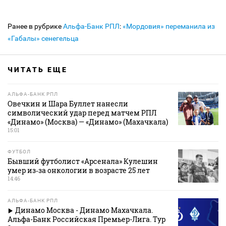
Ранее в рубрике
Альфа-Банк РПЛ
:
«Мордовия» переманила из
«Габалы» сенегельца
ЧИТАТЬ ЕЩЕ
АЛЬФА-БАНК РПЛ
Овечкин и Шара Буллет нанесли
символический удар перед матчем РПЛ
«Динамо» (Москва) — «Динамо» (Махачкала)
15:01
ФУТБОЛ
Бывший футболист «Арсенала» Кулешин
умер из‑за онкологии в возрасте 25 лет
14:46
АЛЬФА-БАНК РПЛ
Динамо Москва - Динамо Махачкала.
Альфа-Банк Российская Премьер-Лига. Тур