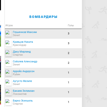
БОМБАРДИРЫ
Игрок
Голы
Глушенков Максим
3
Зенит
Кривцов Никита
3
Краснодар
Даку Мирлинд
2
Спартак
Соболев Александр
2
Зенит
Арройо Андерсон
1
Рубин
Аугусто Фелипе
1
Зенит
Бакаев Зелимхан
1
Локомотив
Барко Эсекьель
1
Спартак