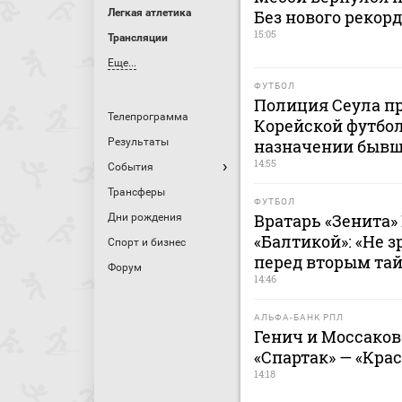
Легкая атлетика
Без нового рекор
15:05
Трансляции
Еще...
ФУТБОЛ
Полиция Сеула пр
Телепрограмма
Корейской футбол
Результаты
назначении бывш
14:55
События
Трансферы
ФУТБОЛ
Вратарь «Зенита»
Дни рождения
«Балтикой»: «Не 
Спорт и бизнес
перед вторым та
Форум
14:46
АЛЬФА-БАНК РПЛ
Генич и Моссако
«Спартак» — «Кра
14:18