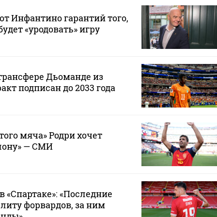
от Инфантино гарантий того,
будет «уродовать» игру
 трансфере Дьоманде из
акт подписан до 2033 года
того мяча» Родри хочет
лону» — СМИ
в «Спартаке»: «Последние
элиту форвардов, за ним
анды»