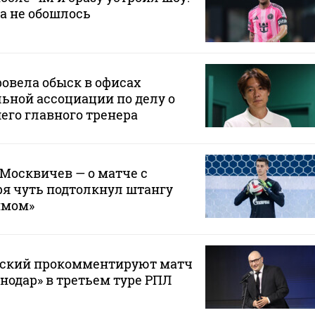
да не обошлось
овела обыск в офисах
ьной ассоциации по делу о
его главного тренера
 Москвичев — о матче с
зря чуть подтолкнул штангу
ймом»
вский прокомментируют матч
снодар» в третьем туре РПЛ