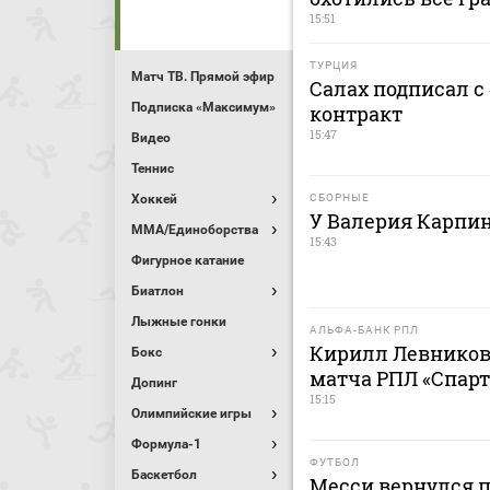
15:51
ТУРЦИЯ
Матч ТВ. Прямой эфир
Салах подписал с
Подписка «Максимум»
контракт
15:47
Видео
Теннис
Хоккей
СБОРНЫЕ
У Валерия Карпи
MMA/Единоборства
15:43
Фигурное катание
Биатлон
Лыжные гонки
АЛЬФА-БАНК РПЛ
Кирилл Левников
Бокс
матча РПЛ «Спарт
Допинг
15:15
Олимпийские игры
Формула-1
ФУТБОЛ
Баскетбол
Месси вернулся п