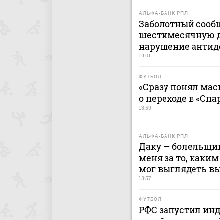
АЛЬФА-БАНК РПЛ
Заболотный сооб
шестимесячную 
нарушение антид
14:01
ФУТБОЛ
«Сразу понял мас
о переходе в «Спа
13:59
АЛЬФА-БАНК РПЛ
Даку — болельщик
меня за то, каким
мог выглядеть в
13:57
ФУТБОЛ
РФС запустил ин