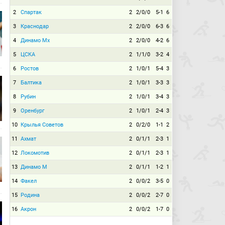
2
Спартак
2
2/0/0
5-1
6
3
Краснодар
2
2/0/0
6-3
6
4
Динамо Мх
2
2/0/0
4-2
6
5
ЦСКА
2
1/1/0
3-2
4
6
Ростов
2
1/0/1
5-4
3
7
Балтика
2
1/0/1
3-3
3
8
Рубин
2
1/0/1
3-4
3
9
Оренбург
2
1/0/1
2-4
3
10
Крылья Советов
2
0/2/0
1-1
2
11
Ахмат
2
0/1/1
2-3
1
12
Локомотив
2
0/1/1
2-3
1
13
Динамо М
2
0/1/1
1-2
1
14
Факел
2
0/0/2
3-5
0
15
Родина
2
0/0/2
2-7
0
16
Акрон
2
0/0/2
1-7
0