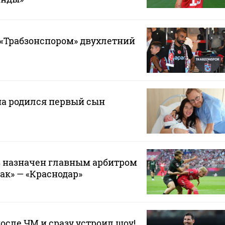
 «Трабзонспором» двухлетний
на родился первый сын
 назначен главным арбитром
ак» — «Краснодар»
осле ЧМ и сразу устроил шоу!