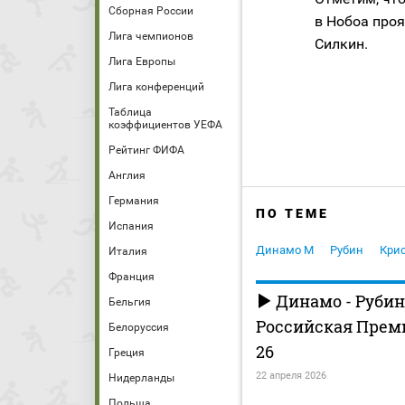
Сборная России
в Нобоа про
Лига чемпионов
Силкин.
Лига Европы
Лига конференций
Таблица
коэффициентов УЕФА
Рейтинг ФИФА
Англия
Германия
ПО ТЕМЕ
Испания
Динамо М
Рубин
Кри
Италия
Франция
Динамо - Рубин
Бельгия
Российская Премь
Белоруссия
26
Греция
22 апреля 2026
Нидерланды
Польша