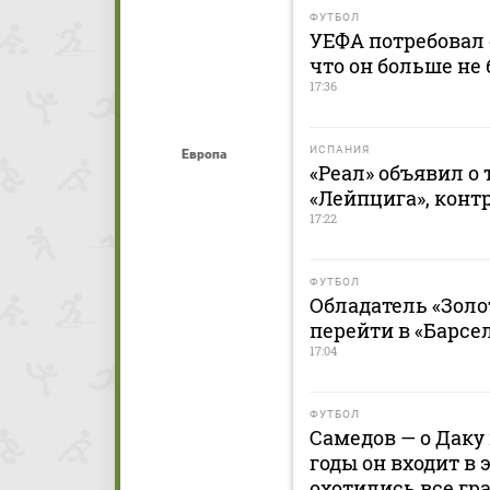
ФУТБОЛ
УЕФА потребовал 
что он больше не 
17:36
ИСПАНИЯ
Европа
«Реал» объявил о
«Лейпцига», контр
17:22
ФУТБОЛ
Обладатель «Золо
перейти в «Барсе
17:04
ФУТБОЛ
Самедов — о Даку 
годы он входит в 
охотились все гр