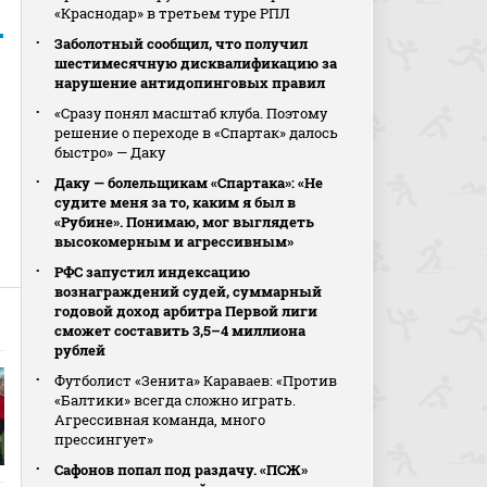
«Краснодар» в третьем туре РПЛ
Заболотный сообщил, что получил
шестимесячную дисквалификацию за
нарушение антидопинговых правил
«Сразу понял масштаб клуба. Поэтому
решение о переходе в «Спартак» далось
быстро» — Даку
Даку — болельщикам «Спартака»: «Не
судите меня за то, каким я был в
«Рубине». Понимаю, мог выглядеть
высокомерным и агрессивным»
РФС запустил индексацию
вознаграждений судей, суммарный
годовой доход арбитра Первой лиги
сможет составить 3,5–4 миллиона
рублей
Футболист «Зенита» Караваев: «Против
«Балтики» всегда сложно играть.
Агрессивная команда, много
прессингует»
Сафонов попал под раздачу. «ПСЖ»