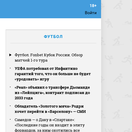
Войти
ФУТБОЛ
Футбол. Fonbet Кубок России. Обзор
матчей 1-го тура
УЕФА потребовал от Инфантино
гарантий того, что он больше не будет
«уродовать» игру
«Реал» объявил о трансфере Дьоманде
из «Лейпцига», контракт подписан до
2033 года
Обладатель «Золотого мяча» Родри
хочет перейти в «Барселону» — СМИ
Самедов — о Даку в «Спартаке»:
«Последние годы он входит в элиту
форвардов, за ним охотились все