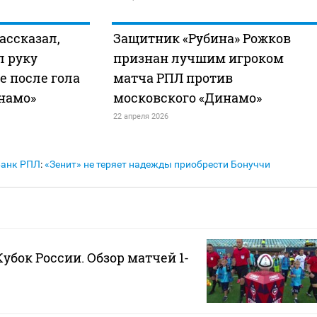
ассказал,
Защитник «Рубина» Рожков
л руку
признан лучшим игроком
 после гола
матча РПЛ против
намо»
московского «Динамо»
22 апреля 2026
Банк РПЛ
:
«Зенит» не теряет надежды приобрести Бонуччи
Кубок России. Обзор матчей 1-