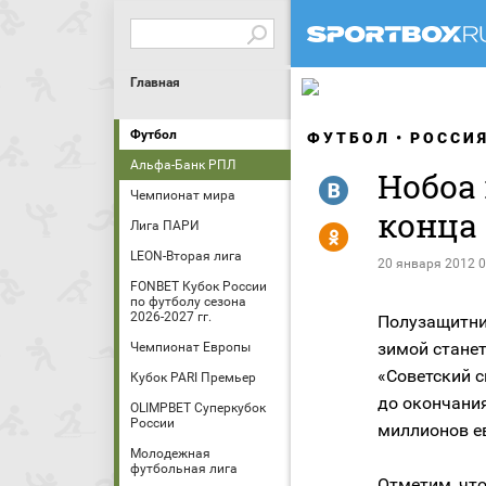
Главная
Футбол
ФУТБОЛ
РОССИ
Альфа-Банк РПЛ
Нобоа 
R
Чемпионат мира
конца
Лига ПАРИ
Y
LEON-Вторая лига
20 января 2012 0
FONBET Кубок России
по футболу сезона
2026-2027 гг.
Полузащитни
зимой стане
Чемпионат Европы
«Советский 
Кубок PARI Премьер
до окончани
OLIMPBET Суперкубок
России
миллионов е
Молодежная
футбольная лига
Отметим, чт