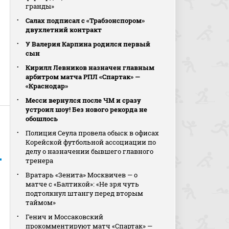
гранды»
Салах подписал с «Трабзонспором»
двухлетний контракт
У Валерия Карпина родился первый
сын
Кирилл Левников назначен главным
арбитром матча РПЛ «Спартак» —
«Краснодар»
Месси вернулся после ЧМ и сразу
устроил шоу! Без нового рекорда не
обошлось
Полиция Сеула провела обыск в офисах
Корейской футбольной ассоциации по
делу о назначении бывшего главного
тренера
Вратарь «Зенита» Москвичев — о
матче с «Балтикой»: «Не зря чуть
подтолкнул штангу перед вторым
таймом»
Генич и Моссаковский
прокомментируют матч «Спартак» —