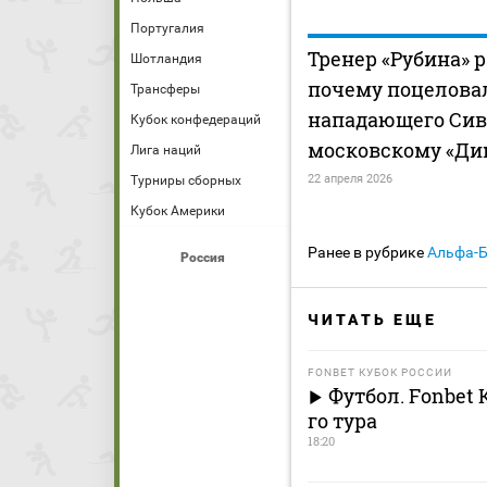
Португалия
Тренер «Рубина» р
Шотландия
почему поцелова
Трансферы
нападающего Сиве
Кубок конфедераций
московскому «Ди
Лига наций
22 апреля 2026
Турниры сборных
Кубок Америки
Ранее в рубрике
Альфа-
Россия
ЧИТАТЬ ЕЩЕ
FONBET КУБОК РОССИИ
Футбол. Fonbet 
го тура
18:20