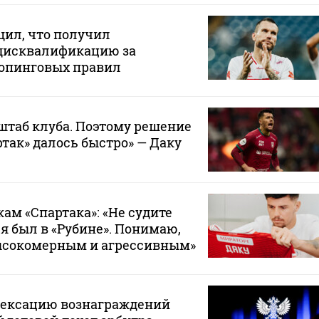
щил, что получил
дисквалификацию за
опинговых правил
штаб клуба. Поэтому решение
ртак» далось быстро» — Даку
ам «Спартака»: «Не судите
 я был в «Рубине». Понимаю,
ысокомерным и агрессивным»
дексацию вознаграждений