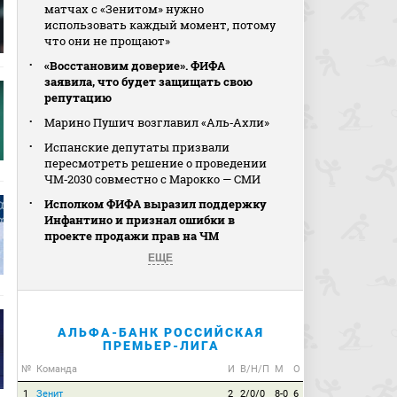
матчах с «Зенитом» нужно
использовать каждый момент, потому
что они не прощают»
«Восстановим доверие». ФИФА
заявила, что будет защищать свою
репутацию
Марино Пушич возглавил «Аль‑Ахли»
Испанские депутаты призвали
пересмотреть решение о проведении
ЧМ‑2030 совместно с Марокко — СМИ
Исполком ФИФА выразил поддержку
Инфантино и признал ошибки в
проекте продажи прав на ЧМ
ЕЩЕ
АЛЬФА-БАНК РОССИЙСКАЯ
ПРЕМЬЕР-ЛИГА
№
Команда
И
В/Н/П
М
О
1
Зенит
2
2/0/0
8-0
6