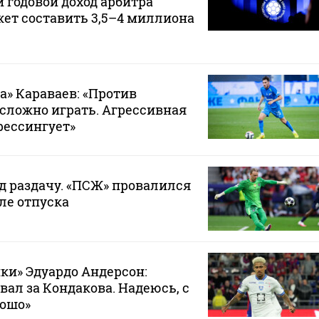
 годовой доход арбитра
ет составить 3,5–4 миллиона
а» Караваев: «Против
 сложно играть. Агрессивная
рессингует»
д раздачу. «ПСЖ» провалился
ле отпуска
ки» Эдуардо Андерсон:
вал за Кондакова. Надеюсь, с
рошо»