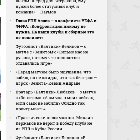
шагом вперед для Батракова, ему
нужен более статусный клуб и
команда» — Наумов
Глава РПЛ Алаев — о конфликте УЕФА и
ФИФА: «Конфронтация никому не
нужна. На наши клубы и сборные это
не повлияет»
Футболист «Балтики» Беликов — о
матче с «Зенитом»: «Сильно нас не
ругали, потому что полностью
отдавались игре»
«Перед матчем было ощущение, что
забью, но не ожидал, что так быстро» —
игрок «Зенита» Кевин Андраде
Вратарь «Балтики» Любаков — о матче
с «Зенитом»: «А смысл в моих сейвах,
если сами не забили? Обидно так
проигрывать»
«Практически невозможно». Михаил
Кержаков не верит в победу клуба не
из РПЛ в Кубке России
Футболист «Балтики» Беликов: «В