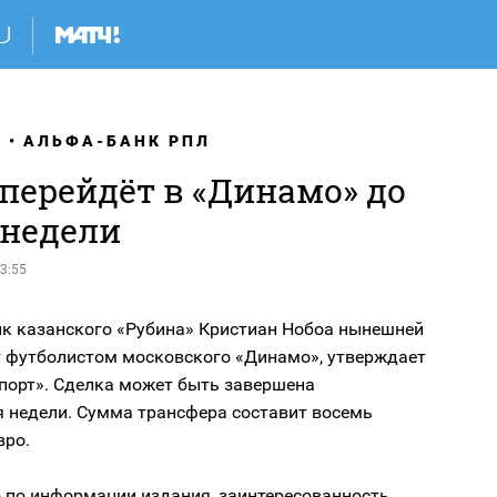
Я
АЛЬФА-БАНК РПЛ
перейдёт в «Динамо» до
 недели
3:55
к казанского «Рубина» Кристиан Нобоа нынешней
т футболистом московского «Динамо», утверждает
спорт». Сделка может быть завершена
я недели. Сумма трансфера составит восемь
вро.
о по информации издания, заинтересованность