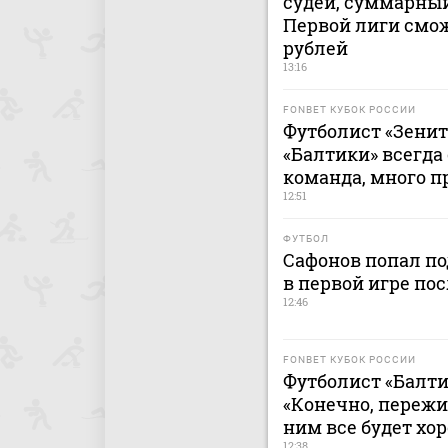
судей, суммарный
Первой лиги смож
рублей
13:16
FONBET КУБОК РОССИИ
Футболист «Зенит
«Балтики» всегда
команда, много п
12:51
ФУТБОЛ
Сафонов попал по
в первой игре пос
12:46
FONBET КУБОК РОССИИ
Футболист «Балти
«Конечно, пережи
ним все будет хо
12:38