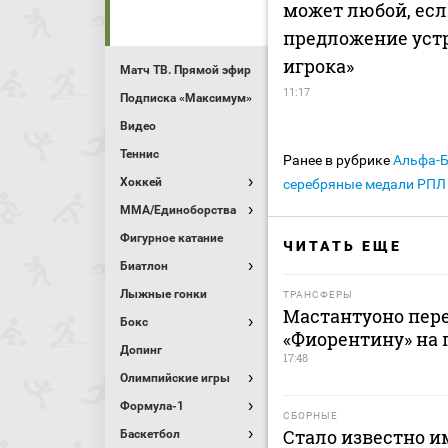
может любой, ес
предложение устр
игрока»
Матч ТВ. Прямой эфир
11:17
Подписка «Максимум»
Видео
Теннис
Ранее в рубрике
Альфа-
Хоккей
серебряные медали РПЛ 
MMA/Единоборства
Фигурное катание
ЧИТАТЬ ЕЩЕ
Биатлон
Лыжные гонки
ТРАНСФЕРЫ
Мастантуоно пере
Бокс
«Фиорентину» на 
Допинг
17:48
Олимпийские игры
Формула-1
СБОРНЫЕ
Стало известно и
Баскетбол