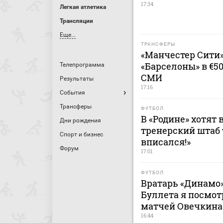
17:34
Легкая атлетика
Трансляции
Еще...
ТРАНСФЕРЫ
«Манчестер Сити
«Барселоны» в €5
Телепрограмма
СМИ
Результаты
17:16
События
Трансферы
ФУТБОЛ
В «Родине» хотят 
Дни рождения
тренерский штаб 
Спорт и бизнес
вписался!»
Форум
17:01
ФУТБОЛ
Вратарь «Динамо»
Буллета я посмот
матчей Овечкина
16:44