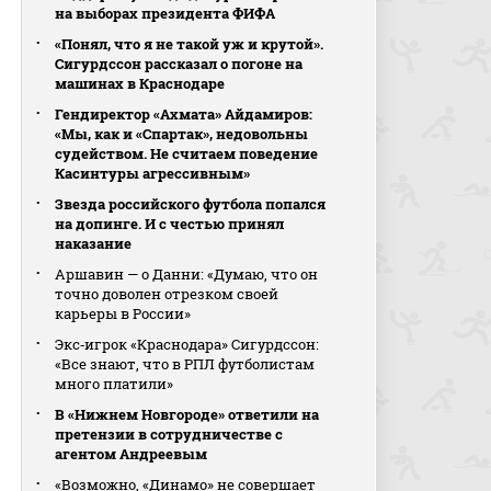
на выборах президента ФИФА
«Понял, что я не такой уж и крутой».
Сигурдссон рассказал о погоне на
машинах в Краснодаре
Гендиректор «Ахмата» Айдамиров:
«Мы, как и «Спартак», недовольны
судейством. Не считаем поведение
Касинтуры агрессивным»
Звезда российского футбола попался
на допинге. И с честью принял
наказание
Аршавин — о Данни: «Думаю, что он
точно доволен отрезком своей
карьеры в России»
Экс‑игрок «Краснодара» Сигурдссон:
«Все знают, что в РПЛ футболистам
много платили»
В «Нижнем Новгороде» ответили на
претензии в сотрудничестве с
агентом Андреевым
«Возможно, «Динамо» не совершает