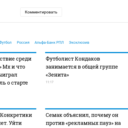
Комментировать
Футбол
Россия
Альфа-Банк РПЛ
Эксклюзив
ствие среди
Футболист Кондаков
 Мх и что
занимается в общей группе
ыиграл
«Зенита»
ль о старте
11:17
 «Конкретики
Семак объяснил, почему он
ет. Уйти
против «рекламных пауз» на