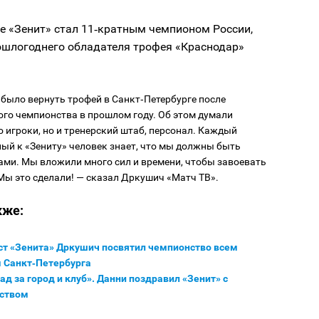
е «Зенит» стал 11‑кратным чемпионом России,
ошлогоднего обладателя трофея «Краснодар»
было вернуть трофей в Санкт‑Петербурге после
го чемпионства в прошлом году. Об этом думали
о игроки, но и тренерский штаб, персонал. Каждый
ый к «Зениту» человек знает, что мы должны быть
ми. Мы вложили много сил и времени, чтобы завоевать
Мы это сделали! — сказал Дркушич «Матч ТВ».
кже:
ст «Зенита» Дркушич посвятил чемпионство всем
 Санкт‑Петербурга
ад за город и клуб». Данни поздравил «Зенит» с
ством