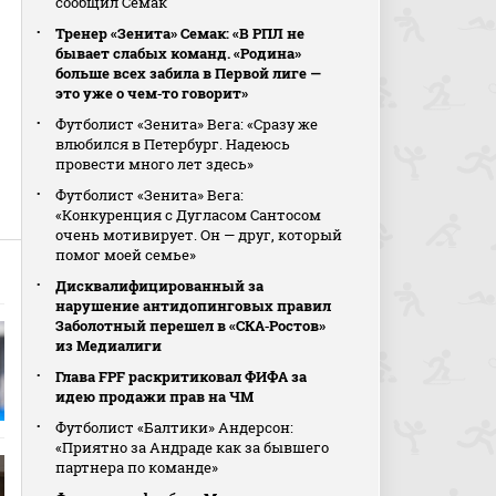
сообщил Семак
Тренер «Зенита» Семак: «В РПЛ не
бывает слабых команд. «Родина»
больше всех забила в Первой лиге —
это уже о чем‑то говорит»
Футболист «Зенита» Вега: «Сразу же
влюбился в Петербург. Надеюсь
провести много лет здесь»
Футболист «Зенита» Вега:
«Конкуренция с Дугласом Сантосом
очень мотивирует. Он — друг, который
помог моей семье»
Дисквалифицированный за
нарушение антидопинговых правил
Заболотный перешел в «СКА‑Ростов»
из Медиалиги
Глава FPF раскритиковал ФИФА за
идею продажи прав на ЧМ
Футболист «Балтики» Андерсон:
«Приятно за Андраде как за бывшего
партнера по команде»