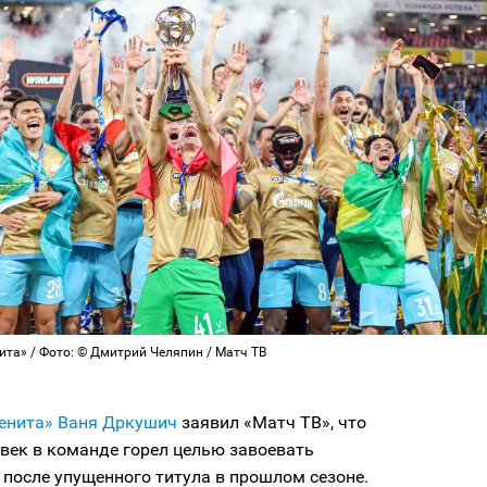
ита» / Фото: © Дмитрий Челяпин / Матч ТВ
енита»
Ваня Дркушич
заявил «Матч ТВ», что
век в команде горел целью завоевать
после упущенного титула в прошлом сезоне.