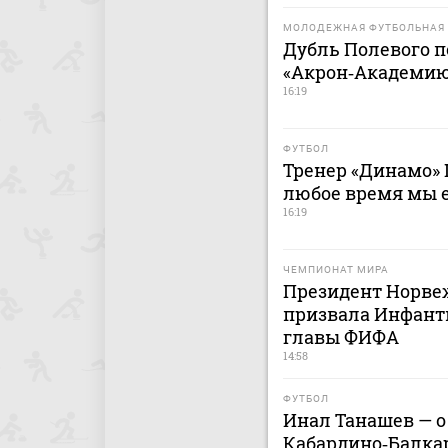
МОЛОДЕЖНАЯ ФУТБОЛЬНАЯ 
Дубль Полевого п
«Акрон‑Академию
16:19
ФУТБОЛ
Тренер «Динамо» 
любое время мы 
16:19
ЧЕМПИОНАТ МИРА
Президент Норве
призвала Инфанти
главы ФИФА
14:58
ФУТБОЛ
Инал Танашев — о
Кабардино‑Балкар