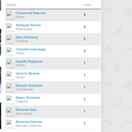
Игрок
Голы
Глушенков Максим
3
Зенит
Кривцов Никита
3
Краснодар
Даку Мирлинд
2
Спартак
Соболев Александр
2
Зенит
Арройо Андерсон
1
Рубин
Аугусто Фелипе
1
Зенит
Бакаев Зелимхан
1
Локомотив
Барко Эсекьель
1
Спартак
Боселли Хуан
1
Краснодар
Витюгов Максим
1
Крылья Советов