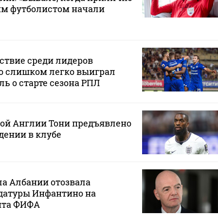
им футболистом начали
ствие среди лидеров
о слишком легко выиграл
ль о старте сезона РПЛ
ной Англии Тони предъявлено
дении в клубе
ла Албании отозвала
датуры Инфантино на
нта ФИФА