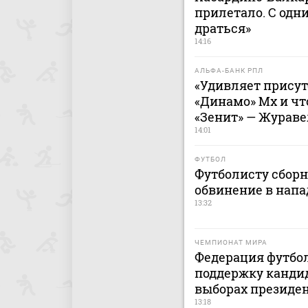
прилетало. С одн
драться»
14:16
АЛЬФА-БАНК РПЛ
«Удивляет присут
«Динамо» Мх и чт
«Зенит» — Жураве
14:01
ФУТБОЛ
Футболисту сбор
обвинение в напа
13:32
ЧЕМПИОНАТ МИРА
Федерация футбо
поддержку канди
выборах президе
13:18