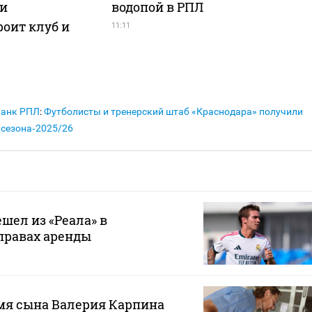
ли
водопой в РПЛ
оит клуб и
11:11
Банк РПЛ
:
Футболисты и тренерский штаб «Краснодара» получили
сезона‑2025/26
шел из «Реала» в
правах аренды
мя сына Валерия Карпина