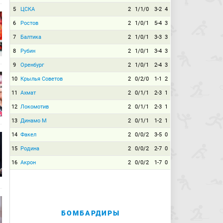
5
ЦСКА
2
1/1/0
3-2
4
6
Ростов
2
1/0/1
5-4
3
7
Балтика
2
1/0/1
3-3
3
8
Рубин
2
1/0/1
3-4
3
9
Оренбург
2
1/0/1
2-4
3
10
Крылья Советов
2
0/2/0
1-1
2
11
Ахмат
2
0/1/1
2-3
1
12
Локомотив
2
0/1/1
2-3
1
13
Динамо М
2
0/1/1
1-2
1
14
Факел
2
0/0/2
3-5
0
15
Родина
2
0/0/2
2-7
0
16
Акрон
2
0/0/2
1-7
0
БОМБАРДИРЫ