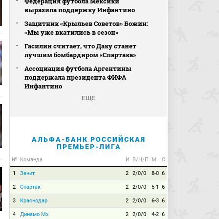
Федерация футбола Мексики
выразила поддержку Инфантино
Защитник «Крыльев Советов» Божин:
«Мы уже вкатились в сезон»
Гасилин считает, что Даку станет
лучшим бомбардиром «Спартака»
Ассоциация футбола Аргентины
поддержала президента ФИФА
Инфантино
ЕЩЕ
АЛЬФА-БАНК РОССИЙСКАЯ
ПРЕМЬЕР-ЛИГА
№
Команда
И
В/Н/П
М
О
1
Зенит
2
2/0/0
8-0
6
2
Спартак
2
2/0/0
5-1
6
3
Краснодар
2
2/0/0
6-3
6
4
Динамо Мх
2
2/0/0
4-2
6