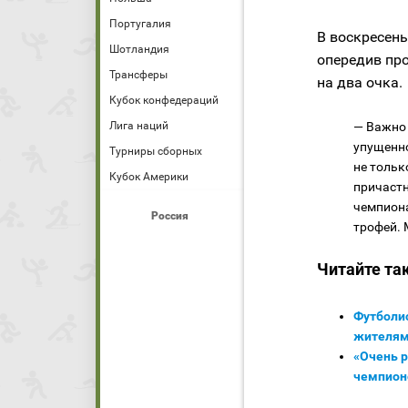
Португалия
В воскресень
Шотландия
опередив пр
Трансферы
на два очка.
Кубок конфедераций
Лига наций
— Важно 
упущенно
Турниры сборных
не тольк
Кубок Америки
причастн
чемпиона
Россия
трофей. 
Читайте та
Футболи
жителям
«Очень р
чемпион