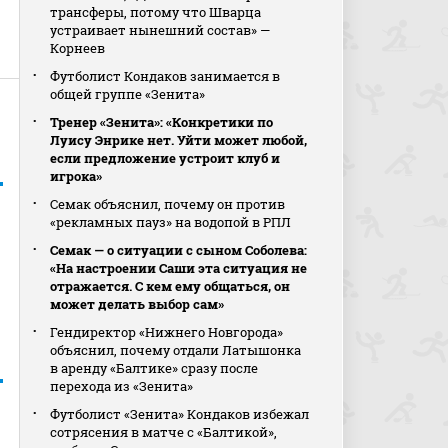
трансферы, потому что Шварца
устраивает нынешний состав» —
Корнеев
Футболист Кондаков занимается в
общей группе «Зенита»
Тренер «Зенита»: «Конкретики по
Луису Энрике нет. Уйти может любой,
если предложение устроит клуб и
игрока»
Семак объяснил, почему он против
«рекламных пауз» на водопой в РПЛ
Семак — о ситуации с сыном Соболева:
«На настроении Саши эта ситуация не
отражается. С кем ему общаться, он
может делать выбор сам»
Гендиректор «Нижнего Новгорода»
объяснил, почему отдали Латышонка
в аренду «Балтике» сразу после
перехода из «Зенита»
Футболист «Зенита» Кондаков избежал
сотрясения в матче с «Балтикой»,