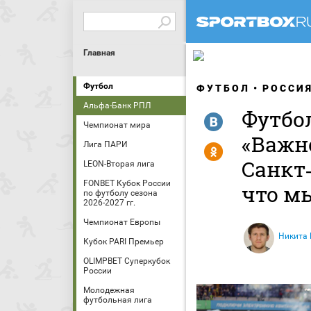
Главная
Футбол
ФУТБОЛ
РОССИ
Альфа-Банк РПЛ
Футбо
R
Чемпионат мира
«Важн
Лига ПАРИ
Y
Санкт‑
LEON-Вторая лига
FONBET Кубок России
что м
по футболу сезона
2026-2027 гг.
Чемпионат Европы
Никита
Кубок PARI Премьер
OLIMPBET Суперкубок
России
Молодежная
футбольная лига