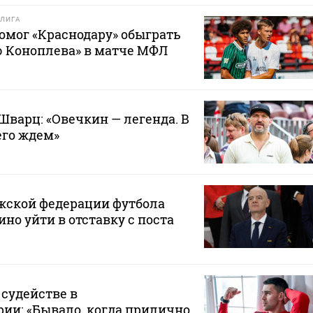
ЛИГА
омог «Краснодару» обыграть
 Коноплева» в матче МФЛ
Шварц: «Овечкин — легенда. В
его ждем»
жской федерации футбола
но уйти в отставку с поста
 судействе в
ии: «Бывало, когда прилично