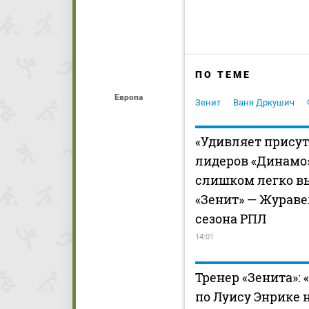
ПО ТЕМЕ
Европа
Зенит
Ваня Дркушич
«Удивляет присут
лидеров «Динамо»
слишком легко в
«Зенит» — Жураве
сезона РПЛ
14:01
Тренер «Зенита»:
по Луису Энрике н