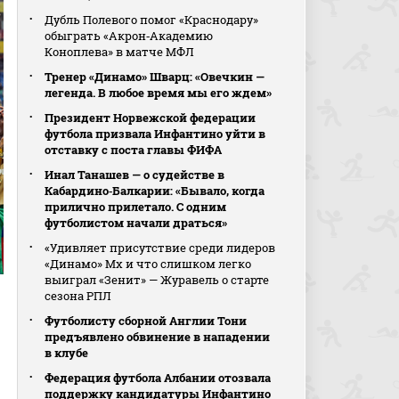
Дубль Полевого помог «Краснодару»
обыграть «Акрон‑Академию
Коноплева» в матче МФЛ
Тренер «Динамо» Шварц: «Овечкин —
легенда. В любое время мы его ждем»
Президент Норвежской федерации
футбола призвала Инфантино уйти в
отставку с поста главы ФИФА
Инал Танашев — о судействе в
Кабардино‑Балкарии: «Бывало, когда
прилично прилетало. С одним
футболистом начали драться»
«Удивляет присутствие среди лидеров
«Динамо» Мх и что слишком легко
выиграл «Зенит» — Журавель о старте
сезона РПЛ
Футболисту сборной Англии Тони
предъявлено обвинение в нападении
в клубе
Федерация футбола Албании отозвала
поддержку кандидатуры Инфантино