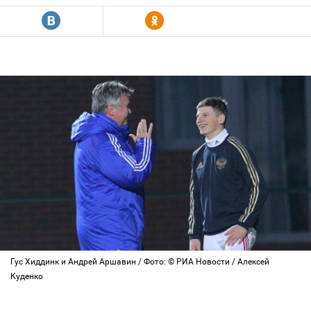
R
Y
Гус Хиддинк и Андрей Аршавин / Фото: © РИА Новости / Алексей
Куденко