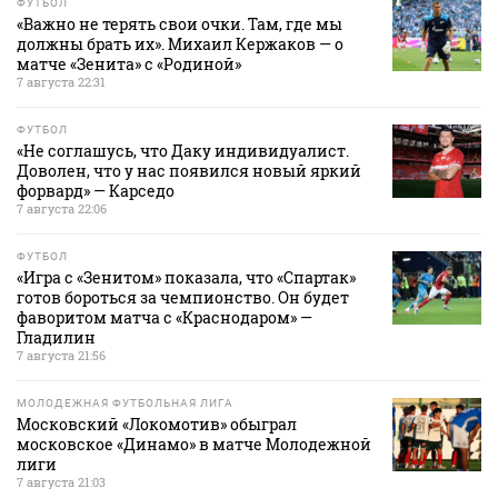
ФУТБОЛ
«Важно не терять свои очки. Там, где мы
должны брать их». Михаил Кержаков — о
матче «Зенита» с «Родиной»
7 августа 22:31
ФУТБОЛ
«Не соглашусь, что Даку индивидуалист.
Доволен, что у нас появился новый яркий
форвард» — Карседо
7 августа 22:06
ФУТБОЛ
«Игра с «Зенитом» показала, что «Спартак»
готов бороться за чемпионство. Он будет
фаворитом матча с «Краснодаром» —
Гладилин
7 августа 21:56
МОЛОДЕЖНАЯ ФУТБОЛЬНАЯ ЛИГА
Московский «Локомотив» обыграл
московское «Динамо» в матче Молодежной
лиги
7 августа 21:03