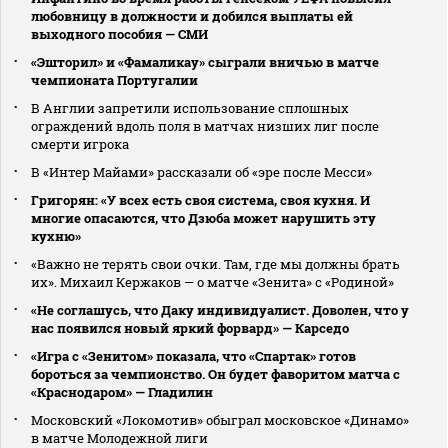
любовницу в должности и добился выплаты ей
выходного пособия — СМИ
«Эшторил» и «Фамаликау» сыграли вничью в матче
чемпионата Португалии
В Англии запретили использование сплошных
ограждений вдоль поля в матчах низших лиг после
смерти игрока
В «Интер Майами» рассказали об «эре после Месси»
Григорян: «У всех есть своя система, своя кухня. И
многие опасаются, что Дзюба может нарушить эту
кухню»
«Важно не терять свои очки. Там, где мы должны брать
их». Михаил Кержаков — о матче «Зенита» с «Родиной»
«Не соглашусь, что Даку индивидуалист. Доволен, что у
нас появился новый яркий форвард» — Карседо
«Игра с «Зенитом» показала, что «Спартак» готов
бороться за чемпионство. Он будет фаворитом матча с
«Краснодаром» — Гладилин
Московский «Локомотив» обыграл московское «Динамо»
в матче Молодежной лиги