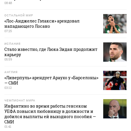
08:48
ОСТАЛЬНОЙ МИР
«Лос‑Анджелес Гэлакси» арендовал
нападающего Лосано
07:25
ИСПАНИЯ
Стало известно, где Люка Зидан продолжит
карьеру
05:59
АНГЛИЯ
«Ливерпуль» арендует Араухо у «Барселоны»
— СМИ
03:12
ЧЕМПИОНАТ МИРА
Инфантино во время работы генсеком
УЕФА повысил любовницу в должности и
добился выплаты ей выходного пособия —
СМИ
01:41