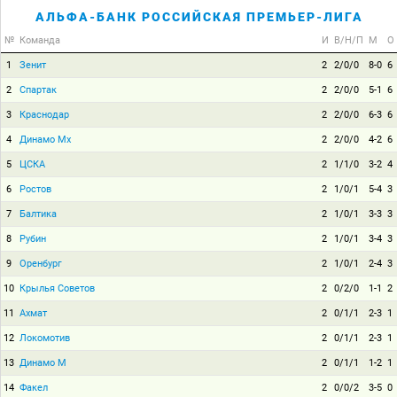
АЛЬФА-БАНК РОССИЙСКАЯ ПРЕМЬЕР-ЛИГА
№
Команда
И
В/Н/П
М
О
1
Зенит
2
2/0/0
8-0
6
2
Спартак
2
2/0/0
5-1
6
3
Краснодар
2
2/0/0
6-3
6
4
Динамо Мх
2
2/0/0
4-2
6
5
ЦСКА
2
1/1/0
3-2
4
6
Ростов
2
1/0/1
5-4
3
7
Балтика
2
1/0/1
3-3
3
8
Рубин
2
1/0/1
3-4
3
9
Оренбург
2
1/0/1
2-4
3
10
Крылья Советов
2
0/2/0
1-1
2
11
Ахмат
2
0/1/1
2-3
1
12
Локомотив
2
0/1/1
2-3
1
13
Динамо М
2
0/1/1
1-2
1
14
Факел
2
0/0/2
3-5
0