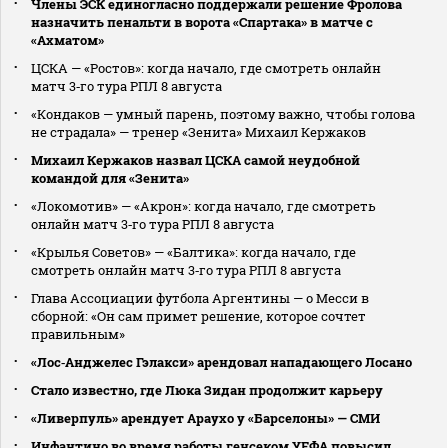
Члены ЭСК единогласно поддержали решение Фролова
назначить пенальти в ворота «Спартака» в матче с
«Ахматом»
ЦСКА — «Ростов»: когда начало, где смотреть онлайн
матч 3‑го тура РПЛ 8 августа
«Кондаков — умный парень, поэтому важно, чтобы голова
не страдала» — тренер «Зенита» Михаил Кержаков
Михаил Кержаков назвал ЦСКА самой неудобной
командой для «Зенита»
«Локомотив» — «Акрон»: когда начало, где смотреть
онлайн матч 3‑го тура РПЛ 8 августа
«Крылья Советов» — «Балтика»: когда начало, где
смотреть онлайн матч 3‑го тура РПЛ 8 августа
Глава Ассоциации футбола Аргентины — о Месси в
сборной: «Он сам примет решение, которое сочтет
правильным»
«Лос‑Анджелес Гэлакси» арендовал нападающего Лосано
Стало известно, где Люка Зидан продолжит карьеру
«Ливерпуль» арендует Араухо у «Барселоны» — СМИ
Инфантино во время работы генсеком УЕФА повысил