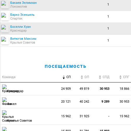
Бакаев Зелимхан
1
Локомотив
Барко Эсекьель
1
Спартак
Боселли Хуан
1
Краснодар
Витюгов Максим
1
Крылья Советов
ПОСЕЩАЕМОСТЬ
Команда
СП
ОП
CПД
CПГ
24 909
49 819
30 953
18 866
Краснодар
20 121
40 242
9 289
30 953
Факел
15 962
31 925
-
15 962
Крылья Советов