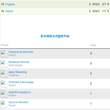
15
Родина
2
0/0/2
2-7
0
16
Акрон
2
0/0/2
1-7
0
БОМБАРДИРЫ
Игрок
Голы
Глушенков Максим
3
Зенит
Кривцов Никита
3
Краснодар
Даку Мирлинд
2
Спартак
Соболев Александр
2
Зенит
Арройо Андерсон
1
Рубин
Аугусто Фелипе
1
Зенит