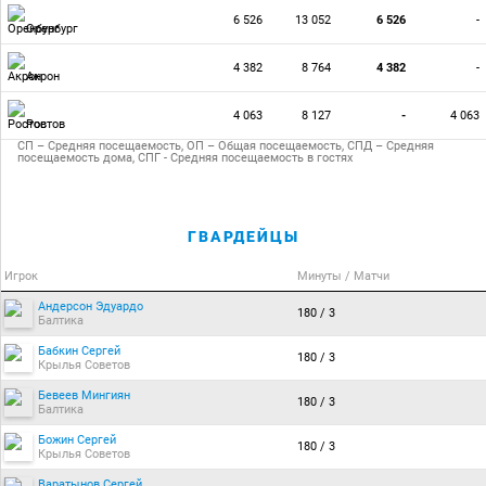
6 526
13 052
6 526
-
Оренбург
4 382
8 764
4 382
-
Акрон
4 063
8 127
-
4 063
Ростов
СП – Средняя посещаемость, ОП – Общая посещаемость, СПД – Средняя
посещаемость дома, СПГ - Средняя посещаемость в гостях
ГВАРДЕЙЦЫ
Игрок
Минуты / Матчи
Андерсон Эдуардо
180 / 3
Балтика
Бабкин Сергей
180 / 3
Крылья Советов
Бевеев Мингиян
180 / 3
Балтика
Божин Сергей
180 / 3
Крылья Советов
Варатынов Сергей