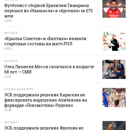
Футболист сборной Бразилии Гимараеш
перешел из «Ньюкасла» в «Арсенал» за £75
млн
14:35
ФУТБОЛ
«Крылья Советов» и «Балтика» назвали
стартовые составы на матч РПЛ
14:16
ФУТБОЛ
Отец Лионеля Месси скончался в возрасте
68 лет — СМИ
13:51
АЛЬФА-БАНК РПЛ
ЭСК поддержала решение Карасева не
фиксировать нарушение Алибекова на
форварде «Локомотива» Руденко
12:46
ФУТБОЛ
ЭСК поддержала решение Фролова не