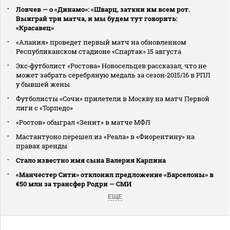
Ловчев — о «Динамо»: «Шварц, заткни им всем рот.
Выиграй три матча, и мы будем тут говорить:
«Красавец»
«Алания» проведет первый матч на обновленном
Республиканском стадионе «Спартак» 15 августа
Экс‑футболист «Ростова» Новосельцев рассказал, что не
может забрать серебряную медаль за сезон‑2015/16 в РПЛ
у бывшей жены
Футболисты «Сочи» прилетели в Москву на матч Первой
лиги с «Торпедо»
«Ростов» обыграл «Зенит» в матче МФЛ
Мастантуоно перешел из «Реала» в «Фиорентину» на
правах аренды
Стало известно имя сына Валерия Карпина
«Манчестер Сити» отклонил предложение «Барселоны» в
€50 млн за трансфер Родри — СМИ
ЕЩЕ