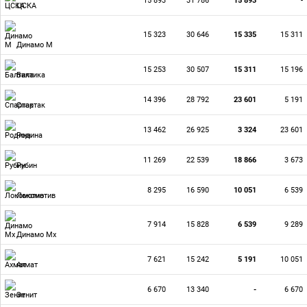
15 893
31 786
15 893
-
ЦСКА
15 323
30 646
15 335
15 311
Динамо М
15 253
30 507
15 311
15 196
Балтика
14 396
28 792
23 601
5 191
Спартак
13 462
26 925
3 324
23 601
Родина
11 269
22 539
18 866
3 673
Рубин
8 295
16 590
10 051
6 539
Локомотив
7 914
15 828
6 539
9 289
Динамо Мх
7 621
15 242
5 191
10 051
Ахмат
6 670
13 340
-
6 670
Зенит