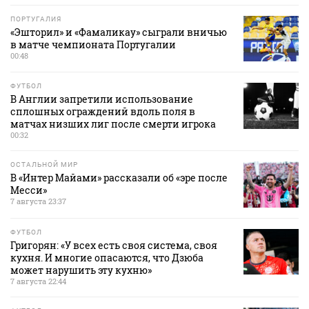
ПОРТУГАЛИЯ
«Эшторил» и «Фамаликау» сыграли вничью
в матче чемпионата Португалии
00:48
ФУТБОЛ
В Англии запретили использование
сплошных ограждений вдоль поля в
матчах низших лиг после смерти игрока
00:32
ОСТАЛЬНОЙ МИР
В «Интер Майами» рассказали об «эре после
Месси»
7 августа 23:37
ФУТБОЛ
Григорян: «У всех есть своя система, своя
кухня. И многие опасаются, что Дзюба
может нарушить эту кухню»
7 августа 22:44