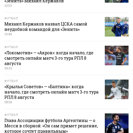
«Зенита» Михаил Кержаков
10:53
ФУТБОЛ
Михаил Кержаков назвал ЦСКА самой
неудобной командой для «Зенита»
10:49
ФУТБОЛ
«Локомотив» — «Акрон»: когда начало, где
смотреть онлайн матч 3‑го тура РПЛ 8
августа
09:33
ФУТБОЛ
«Крылья Советов» — «Балтика»: когда
начало, где смотреть онлайн матч 3‑го тура
РПЛ 8 августа
08:56
ФУТБОЛ
Глава Ассоциации футбола Аргентины — о
Месси в сборной: «Он сам примет решение,
которое сочтет правильным»