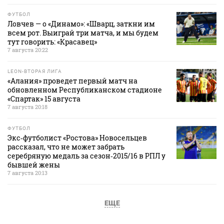
ФУТБОЛ
Ловчев — о «Динамо»: «Шварц, заткни им
всем рот. Выиграй три матча, и мы будем
тут говорить: «Красавец»
7 августа 20:22
LEON-ВТОРАЯ ЛИГА
«Алания» проведет первый матч на
обновленном Республиканском стадионе
«Спартак» 15 августа
7 августа 20:18
ФУТБОЛ
Экс‑футболист «Ростова» Новосельцев
рассказал, что не может забрать
серебряную медаль за сезон‑2015/16 в РПЛ у
бывшей жены
7 августа 20:13
ЕЩЕ