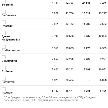
14 131
42 393
27 841
7 276
Зенит
13 922
41 766
15 311
13 227
Балтика
10 814
32 443
14 385
3 673
Рубин
10 195
30 585
6 539
12 023
Динамо Мх
8 361
25 085
9 273
6 539
Локомотив
7 652
22 956
6 526
9 904
Оренбург
7 621
15 242
5 191
10 051
Ахмат
6 828
20 484
-
6 828
Ростов
6 157
18 471
4 988
8 495
Акрон
СП – Средняя посещаемость, ОП – Общая посещаемость, СПД – Средняя
посещаемость дома, СПГ - Средняя посещаемость в гостях