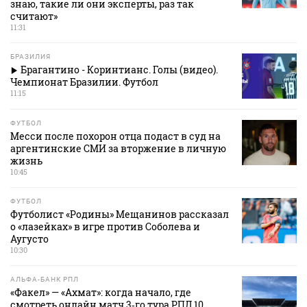
знаю, такие ли они эксперты, раз так
считают»
11:31
БРАЗИЛИЯ
Брагантино - Коринтианс. Голы (видео).
Чемпионат Бразилии. Футбол
11:15
ФУТБОЛ
Месси после похорон отца подаст в суд на
аргентинские СМИ за вторжение в личную
жизнь
10:45
ФУТБОЛ
Футболист «Родины» Мещанинов рассказал
о «лазейках» в игре против Соболева и
Аугусто
10:30
АЛЬФА-БАНК РПЛ
«Факел» — «Ахмат»: когда начало, где
смотреть онлайн матч 3‑го тура РПЛ 10