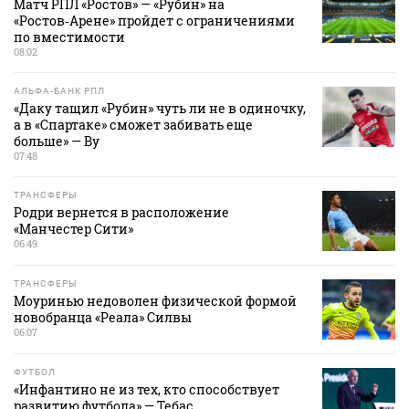
Матч РПЛ «Ростов» — «Рубин» на
«Ростов‑Арене» пройдет с ограничениями
по вместимости
08:02
АЛЬФА-БАНК РПЛ
«Даку тащил «Рубин» чуть ли не в одиночку,
а в «Спартаке» сможет забивать еще
больше» — Ву
07:48
ТРАНСФЕРЫ
Родри вернется в расположение
«Манчестер Сити»
06:49
ТРАНСФЕРЫ
Моуринью недоволен физической формой
новобранца «Реала» Силвы
06:07
ФУТБОЛ
«Инфантино не из тех, кто способствует
развитию футбола» — Тебас