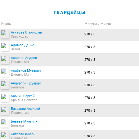
ГВАРДЕЙЦЫ
Игрок
Минуты / Матчи
Агкацев Станислав
270 / 3
Краснодар
Адамов Денис
270 / 3
Зенит
Аларкон Андрес
270 / 3
Динамо Мх
Алибеков Муталип
270 / 3
Динамо Мх
Андерсон Эдуардо
270 / 3
Балтика
Бабкин Сергей
270 / 3
Крылья Советов
Батраков Алексей
270 / 3
Локомотив
Бевеев Мингиян
270 / 3
Балтика
Бителло Жоао
270 / 3
Динамо М