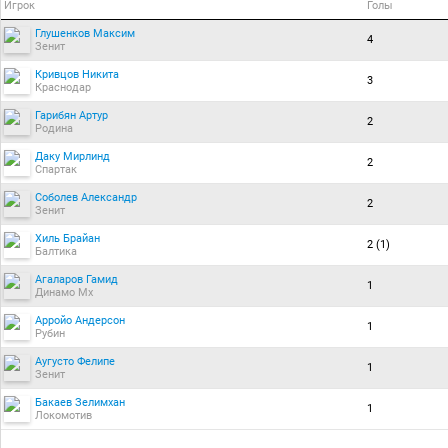
Игрок
Голы
Глушенков Максим
4
Зенит
Кривцов Никита
3
Краснодар
Гарибян Артур
2
Родина
Даку Мирлинд
2
Спартак
Соболев Александр
2
Зенит
Хиль Брайан
2 (1)
Балтика
Агаларов Гамид
1
Динамо Мх
Арройо Андерсон
1
Рубин
Аугусто Фелипе
1
Зенит
Бакаев Зелимхан
1
Локомотив