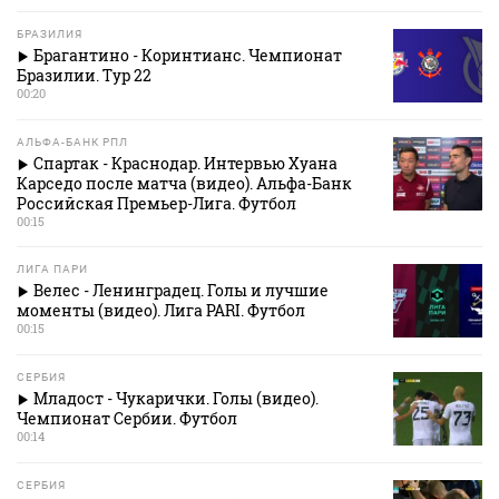
БРАЗИЛИЯ
Брагантино - Коринтианс. Чемпионат
Бразилии. Тур 22
00:20
АЛЬФА-БАНК РПЛ
Спартак - Краснодар. Интервью Хуана
Карседо после матча (видео). Альфа-Банк
Российская Премьер-Лига. Футбол
00:15
ЛИГА ПАРИ
Велес - Ленинградец. Голы и лучшие
моменты (видео). Лига PARI. Футбол
00:15
СЕРБИЯ
Младост - Чукарички. Голы (видео).
Чемпионат Сербии. Футбол
00:14
СЕРБИЯ