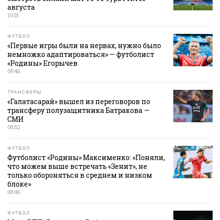
августа
10:01
ФУТБОЛ
«Первые игры были на нервах, нужно было
немножко адаптироваться» — футболист
«Родины» Егорычев
09:46
ТРАНСФЕРЫ
«Галатасарай» вышел из переговоров по
трансферу полузащитника Батракова —
СМИ
08:52
ФУТБОЛ
Футболист «Родины» Максименко: «Поняли,
что можем выше встречать «Зенит», не
только обороняться в среднем и низком
блоке»
08:46
ФУТБОЛ