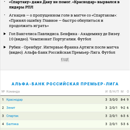
«Спартаку» даже Даку не помог. «Краснодар» вырвался в
лидеры РПЛ
Агкацев — о пропущенном голе в матче со «Спартаком»:
«Принял ошибку. Главное — быстро обнулиться и
продолжать играть»
Гол Вангелиса Павлидиса. Бенфика - Академику де Визеу.
1:0 (видео). Чемпионат Португалии. Футбол
Рубин - Оренбург. Интервью Франка Артиги после матча
(видео). Альфа-Банк Российская Премьер-Лига. Футбол
ЕЩЕ
АЛЬФА-БАНК РОССИЙСКАЯ ПРЕМЬЕР-ЛИГА
№
Команда
И
В/Н/П
М
О
1
Краснодар
3
3/0/0
8-4
9
2
Зенит
3
2/0/1
9-2
6
3
Спартак
3
2/0/1
6-3
6
4
Балтика
3
2/0/1
5-3
6