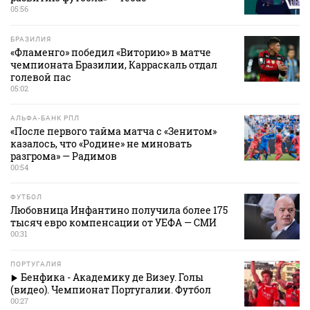
05:56
БРАЗИЛИЯ
«Фламенго» победил «Виторию» в матче
чемпионата Бразилии, Карраскаль отдал
голевой пас
05:02
АЛЬФА-БАНК РПЛ
«После первого тайма матча с «Зенитом»
казалось, что «Родине» не миновать
разгрома» — Радимов
00:54
ФУТБОЛ
Любовница Инфантино получила более 175
тысяч евро компенсации от УЕФА — СМИ
00:31
ПОРТУГАЛИЯ
Бенфика - Академику де Визеу. Голы
(видео). Чемпионат Португалии. Футбол
00:27