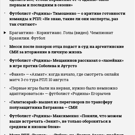
первым и последним в сезоне»
Футболист «Родины» Тимошенко — о критике готовности
команды к РПЛ: «Не знаю, такие ли они эксперты, раз
так считают»
Брагантино - Коринтианс. Голы (видео). Чемпионат
Бразилии. Футбол
Месси после похорон отца подаст в суд на аргентинские
СМИ за вторжение в личную жизнь
Футболист «Родины» Мещанинов рассказал о «лазейках»
в игре против Соболева и Аугусто
«Факел» — «Ахмат»: когда начало, где смотреть онлайн
матч 3‑го тура РПЛ 10 августа
«Первые игры были на нервах, нужно было немножко
адаптироваться» — футболист «Родины» Егорычев
«Галатасарай» вышел из переговоров по трансферу
полузащитника Батракова — СМИ
Футболист «Родины» Максименко: «Поняли, что можем
выше встречать «Зенит», не только обороняться в
среднем и низком блоке»
Матч РПЛ «Ростов» — «Рубин» на «Ростов‑Арене» пройдет