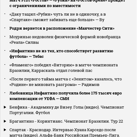
с ограничениями по вместимости
«Даку тащил «Рубин» чуть ли не в одиночку, а в
«Спартаке» сможет забивать еще больше» — Ву
Родри вернется в расположение «Манчестер Сити»
Моуринью недоволен физической формой новобранца
«Реала» Силвы
«Инфантино не из тех, кто способствует развитию
футбола» — Тебас
«Фламенго» победил «Виторию» в матче чемпионата
Бразилии, Карраскаль отдал голевой пас
«После первого тайма матча с «Зенитом» казалось, что
«Родине» не миновать разгрома» — Радимов
Любовница Инфантино получила более 175 тысяч евро
компенсации от УЕФА — СМИ
Бенфика - Академику де Визеу. Голы (видео). Чемпионат
Португалии. Футбол
Брагантино - Коринтианс. Чемпионат Бразилии. Тур 22
Спартак - Краснодар. Интервью Хуана Карседо после
матча (видео). Альфа-Банк Российская Премьер-Лига.