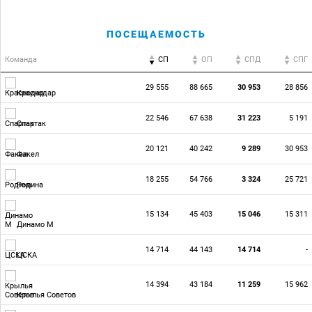
ПОСЕЩАЕМОСТЬ
Команда
СП
ОП
CПД
CПГ
29 555
88 665
30 953
28 856
Краснодар
22 546
67 638
31 223
5 191
Спартак
20 121
40 242
9 289
30 953
Факел
18 255
54 766
3 324
25 721
Родина
15 134
45 403
15 046
15 311
Динамо М
14 714
44 143
14 714
-
ЦСКА
14 394
43 184
11 259
15 962
Крылья Советов