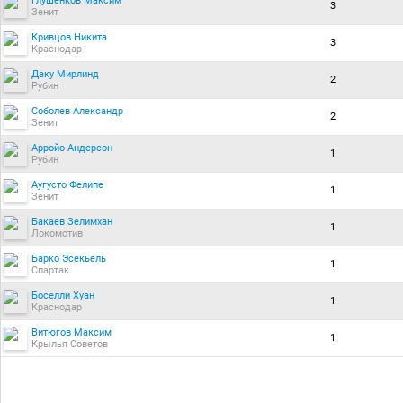
Глушенков Максим
3
Зенит
Кривцов Никита
3
Краснодар
Даку Мирлинд
2
Рубин
Соболев Александр
2
Зенит
Арройо Андерсон
1
Рубин
Аугусто Фелипе
1
Зенит
Бакаев Зелимхан
1
Локомотив
Барко Эсекьель
1
Спартак
Боселли Хуан
1
Краснодар
Витюгов Максим
1
Крылья Советов