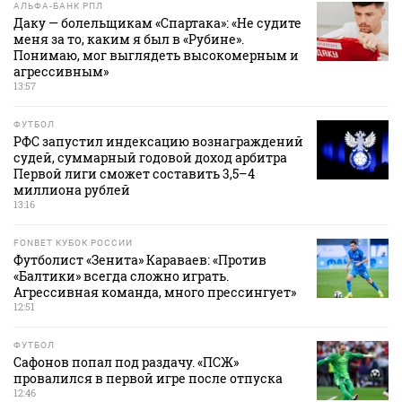
АЛЬФА-БАНК РПЛ
Даку — болельщикам «Спартака»: «Не судите
меня за то, каким я был в «Рубине».
Понимаю, мог выглядеть высокомерным и
агрессивным»
13:57
ФУТБОЛ
РФС запустил индексацию вознаграждений
судей, суммарный годовой доход арбитра
Первой лиги сможет составить 3,5–4
миллиона рублей
13:16
FONBET КУБОК РОССИИ
Футболист «Зенита» Караваев: «Против
«Балтики» всегда сложно играть.
Агрессивная команда, много прессингует»
12:51
ФУТБОЛ
Сафонов попал под раздачу. «ПСЖ»
провалился в первой игре после отпуска
12:46