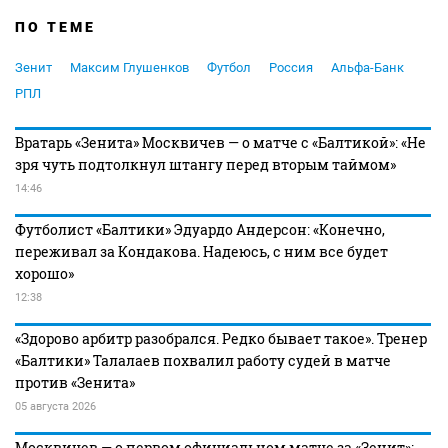
ПО ТЕМЕ
Зенит
Максим Глушенков
Футбол
Россия
Альфа-Банк
РПЛ
Вратарь «Зенита» Москвичев — о матче с «Балтикой»: «Не
зря чуть подтолкнул штангу перед вторым таймом»
14:46
Футболист «Балтики» Эдуардо Андерсон: «Конечно,
переживал за Кондакова. Надеюсь, с ним все будет
хорошо»
12:38
«Здорово арбитр разобрался. Редко бывает такое». Тренер
«Балтики» Талалаев похвалил работу судей в матче
против «Зенита»
05 августа 2026
Москвичев — о первом официальном матче за «Зенит»: