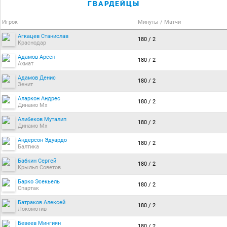
ГВАРДЕЙЦЫ
Игрок
Минуты / Матчи
Агкацев Станислав
180 / 2
Краснодар
Адамов Арсен
180 / 2
Ахмат
Адамов Денис
180 / 2
Зенит
Аларкон Андрес
180 / 2
Динамо Мх
Алибеков Муталип
180 / 2
Динамо Мх
Андерсон Эдуардо
180 / 2
Балтика
Бабкин Сергей
180 / 2
Крылья Советов
Барко Эсекьель
180 / 2
Спартак
Батраков Алексей
180 / 2
Локомотив
Бевеев Мингиян
180 / 2