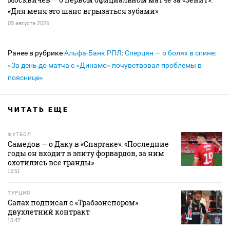
«Для меня это шанс вгрызаться зубами»
05 августа 2026
Ранее в рубрике
Альфа-Банк РПЛ
:
Сперцян — о болях в спине:
«За день до матча с «Динамо» почувствовал проблемы в
пояснице»
ЧИТАТЬ ЕЩЕ
ФУТБОЛ
Самедов — о Даку в «Спартаке»: «Последние
годы он входит в элиту форвардов, за ним
охотились все гранды»
15:51
ТУРЦИЯ
Салах подписал с «Трабзонспором»
двухлетний контракт
15:47