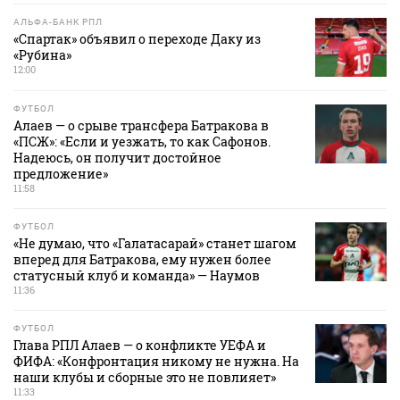
АЛЬФА-БАНК РПЛ
«Спартак» объявил о переходе Даку из
«Рубина»
12:00
ФУТБОЛ
Алаев — о срыве трансфера Батракова в
«ПСЖ»: «Если и уезжать, то как Сафонов.
Надеюсь, он получит достойное
предложение»
11:58
ФУТБОЛ
«Не думаю, что «Галатасарай» станет шагом
вперед для Батракова, ему нужен более
статусный клуб и команда» — Наумов
11:36
ФУТБОЛ
Глава РПЛ Алаев — о конфликте УЕФА и
ФИФА: «Конфронтация никому не нужна. На
наши клубы и сборные это не повлияет»
11:33