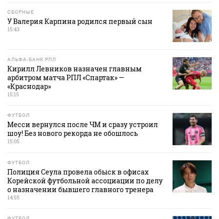
СБОРНЫЕ
У Валерия Карпина родился первый сын
15:43
АЛЬФА-БАНК РПЛ
Кирилл Левников назначен главным
арбитром матча РПЛ «Спартак» —
«Краснодар»
15:15
ФУТБОЛ
Месси вернулся после ЧМ и сразу устроил
шоу! Без нового рекорда не обошлось
15:05
ФУТБОЛ
Полиция Сеула провела обыск в офисах
Корейской футбольной ассоциации по делу
о назначении бывшего главного тренера
14:55
ФУТБОЛ