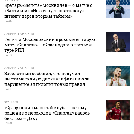
Вратарь «Зенита» Москвичев — о матче с
«Балтикой»: «Не зря чуть подтолкнул
штангу перед вторым таймом»
14:46
АЛЬФА-БАНК РПЛ
Генич и Моссаковский прокомментируют
матч «Спартак» — «Краснодар» в третьем
туре РПЛ
14:18
АЛЬФА-БАНК РПЛ
Заболотный сообщил, что получил
шестимесячную дисквалификацию за
нарушение антидопинговых правил
14:01
ФУТБОЛ
«Сразу понял масштаб клуба. Поэтому
решение о переходе в «Спартак» далось
быстро» — Даку
13:59