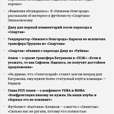
хорошо»
«Фамилия обсуждалась». В «Нижнем Новгороде»
рассказали об интересе к футболисту «Спартака»
Зиньковскому
Даку дал первый комментарий после перехода в
«Спартак»
Гендиректор «Нижнего Новгорода» Карасев не исключил
трансфера Пруцева из «Спартака»
«Спартак» объявил о переходе Даку из «Рубина»
Алаев — о срыве трансфера Батракова в «ПСЖ»: «Если и
уезжать, то как Сафонов. Надеюсь, он получит достойное
предложение»
«Не думаю, что «Галатасарай» станет шагом вперед для
Батракова, ему нужен более статусный клуб и команда» —
Наумов
Глава РПЛ Алаев — о конфликте УЕФА и ФИФА:
«Конфронтация никому не нужна. На наши клубы и
сборные это не повлияет»
Футболист «Балтики» Беликов — о матче с «Зенитом»:
«Сильно нас не ругали, потому что полностью