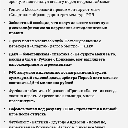
зря чуть подтолкнул штангу перед вторым таймом»
Генич и Моссаковский прокомментируют матч
«Спартак» — «Краснодар» в третьем туре РПЛ
Заболотный сообщил, что получил шестимесячную
дисквалификацию за нарушение антидопинговых
правил
«Сразу понял масштаб клуба. Поэтому решение о
переходе в «Спартак» далось быстро» — Даку
Даку — болельщикам «Спартака»: «Не судите меня за то,
каким я был в «Рубине». Понимаю, мог выглядеть
высокомерным и агрессивным»
РФС запустил индексацию вознаграждений судей,
суммарный годовой доход арбитра Первой лиги сможет
составить 3,5–4 миллиона рублей
Футболист «Зенита» Караваев: «Против «Балтики» всегда
сложно играть. Агрессивная команда, много
прессингует»
Сафонов попал под раздачу. «ПСЖ» провалился в первой
игре после отпуска
Футболист «Балтики» Эдуардо Андерсон: «Конечно,
переживал за Кондакова. Надеюсь, с ним все будет