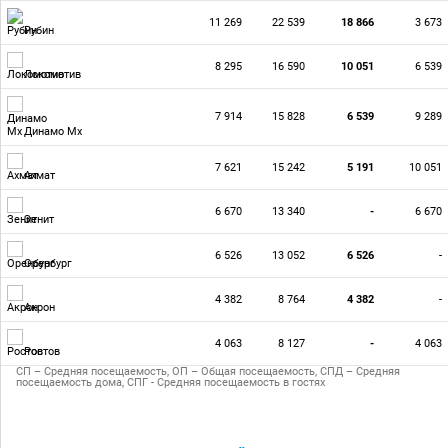
11 269
22 539
18 866
3 673
Рубин
8 295
16 590
10 051
6 539
Локомотив
7 914
15 828
6 539
9 289
Динамо Мх
7 621
15 242
5 191
10 051
Ахмат
6 670
13 340
-
6 670
Зенит
6 526
13 052
6 526
-
Оренбург
4 382
8 764
4 382
-
Акрон
4 063
8 127
-
4 063
Ростов
СП – Средняя посещаемость, ОП – Общая посещаемость, СПД – Средняя
посещаемость дома, СПГ - Средняя посещаемость в гостях