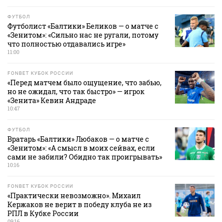
ФУТБОЛ
Футболист «Балтики» Беликов — о матче с
«Зенитом»: «Сильно нас не ругали, потому
что полностью отдавались игре»
11:00
FONBET КУБОК РОССИИ
«Перед матчем было ощущение, что забью,
но не ожидал, что так быстро» — игрок
«Зенита» Кевин Андраде
10:47
ФУТБОЛ
Вратарь «Балтики» Любаков — о матче с
«Зенитом»: «А смысл в моих сейвах, если
сами не забили? Обидно так проигрывать»
10:16
FONBET КУБОК РОССИИ
«Практически невозможно». Михаил
Кержаков не верит в победу клуба не из
РПЛ в Кубке России
09:16