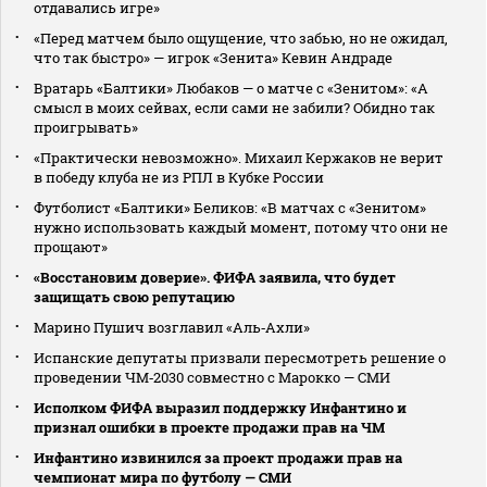
отдавались игре»
«Перед матчем было ощущение, что забью, но не ожидал,
что так быстро» — игрок «Зенита» Кевин Андраде
Вратарь «Балтики» Любаков — о матче с «Зенитом»: «А
смысл в моих сейвах, если сами не забили? Обидно так
проигрывать»
«Практически невозможно». Михаил Кержаков не верит
в победу клуба не из РПЛ в Кубке России
Футболист «Балтики» Беликов: «В матчах с «Зенитом»
нужно использовать каждый момент, потому что они не
прощают»
«Восстановим доверие». ФИФА заявила, что будет
защищать свою репутацию
Марино Пушич возглавил «Аль‑Ахли»
Испанские депутаты призвали пересмотреть решение о
проведении ЧМ‑2030 совместно с Марокко — СМИ
Исполком ФИФА выразил поддержку Инфантино и
признал ошибки в проекте продажи прав на ЧМ
Инфантино извинился за проект продажи прав на
чемпионат мира по футболу — СМИ