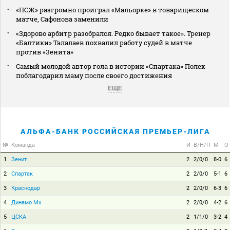
«ПСЖ» разгромно проиграл «Мальорке» в товарищеском
матче, Сафонова заменили
«Здорово арбитр разобрался. Редко бывает такое». Тренер
«Балтики» Талалаев похвалил работу судей в матче
против «Зенита»
Самый молодой автор гола в истории «Спартака» Полех
поблагодарил маму после своего достижения
ЕЩЕ
АЛЬФА-БАНК РОССИЙСКАЯ ПРЕМЬЕР-ЛИГА
№
Команда
И
В/Н/П
М
О
1
Зенит
2
2/0/0
8-0
6
2
Спартак
2
2/0/0
5-1
6
3
Краснодар
2
2/0/0
6-3
6
4
Динамо Мх
2
2/0/0
4-2
6
5
ЦСКА
2
1/1/0
3-2
4