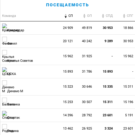
ПОСЕЩАЕМОСТЬ
Команда
СП
ОП
CПД
CПГ
24 909
49 819
30 953
18 866
Краснодар
20 121
40 242
9 289
30 953
Факел
15 962
31 925
-
15 962
Крылья Советов
15 893
31 786
15 893
-
ЦСКА
15 323
30 646
15 335
15 311
Динамо М
15 253
30 507
15 311
15 196
Балтика
14 396
28 792
23 601
5 191
Спартак
13 462
26 925
3 324
23 601
Родина