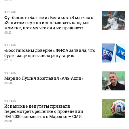
ФУТБОЛ
Футболист «Балтики» Беликов: «В матчах с
«Зенитом» нужно использовать каждый
момент, потому что они не прощают»
08:21
ФУТБОЛ
«Восстановим доверие». ФИФА заявила, что
будет защищать свою репутацию
07:19
ФУТБОЛ
Марино Пушич возглавил «Аль‑Ахли»
05:58
ФУТБОЛ
Испанские депутаты призвали
пересмотреть решение о проведении
ЧМ‑2030 совместно с Марокко — СМИ
05:08