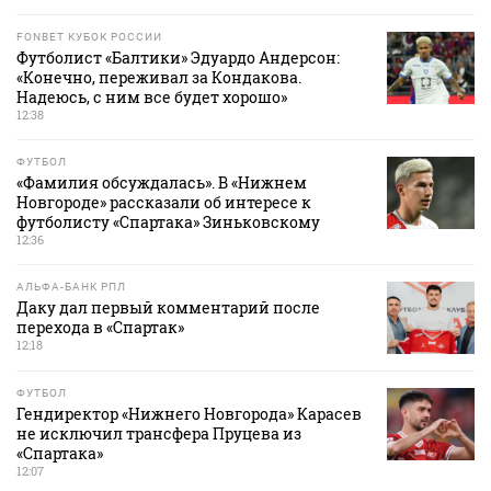
FONBET КУБОК РОССИИ
Футболист «Балтики» Эдуардо Андерсон:
«Конечно, переживал за Кондакова.
Надеюсь, с ним все будет хорошо»
12:38
ФУТБОЛ
«Фамилия обсуждалась». В «Нижнем
Новгороде» рассказали об интересе к
футболисту «Спартака» Зиньковскому
12:36
АЛЬФА-БАНК РПЛ
Даку дал первый комментарий после
перехода в «Спартак»
12:18
ФУТБОЛ
Гендиректор «Нижнего Новгорода» Карасев
не исключил трансфера Пруцева из
«Спартака»
12:07