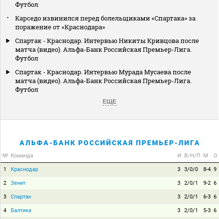
Футбол
Карседо извинился перед болельщиками «Спартака» за
поражение от «Краснодара»
Спартак - Краснодар. Интервью Никиты Кривцова после
матча (видео). Альфа-Банк Российская Премьер-Лига.
Футбол
Спартак - Краснодар. Интервью Мурада Мусаева после
матча (видео). Альфа-Банк Российская Премьер-Лига.
Футбол
ЕЩЕ
АЛЬФА-БАНК РОССИЙСКАЯ ПРЕМЬЕР-ЛИГА
№
Команда
И
В/Н/П
М
О
1
Краснодар
3
3/0/0
8-4
9
2
Зенит
3
2/0/1
9-2
6
3
Спартак
3
2/0/1
6-3
6
4
Балтика
3
2/0/1
5-3
6