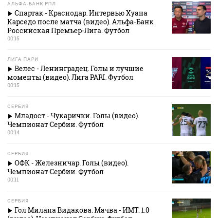
АЛЬФА-БАНК РПЛ
Спартак - Краснодар. Интервью Хуана
Карседо после матча (видео). Альфа-Банк
Российская Премьер-Лига. Футбол
00:15
ЛИГА ПАРИ
Велес - Ленинградец. Голы и лучшие
моменты (видео). Лига PARI. Футбол
00:15
СЕРБИЯ
Младост - Чукарички. Голы (видео).
Чемпионат Сербии. Футбол
00:14
СЕРБИЯ
ОФК - Железничар. Голы (видео).
Чемпионат Сербии. Футбол
00:11
СЕРБИЯ
Гол Милана Видакова. Мачва - ИМТ. 1:0