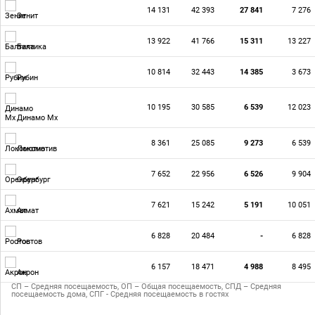
14 131
42 393
27 841
7 276
Зенит
13 922
41 766
15 311
13 227
Балтика
10 814
32 443
14 385
3 673
Рубин
10 195
30 585
6 539
12 023
Динамо Мх
8 361
25 085
9 273
6 539
Локомотив
7 652
22 956
6 526
9 904
Оренбург
7 621
15 242
5 191
10 051
Ахмат
6 828
20 484
-
6 828
Ростов
6 157
18 471
4 988
8 495
Акрон
СП – Средняя посещаемость, ОП – Общая посещаемость, СПД – Средняя
посещаемость дома, СПГ - Средняя посещаемость в гостях