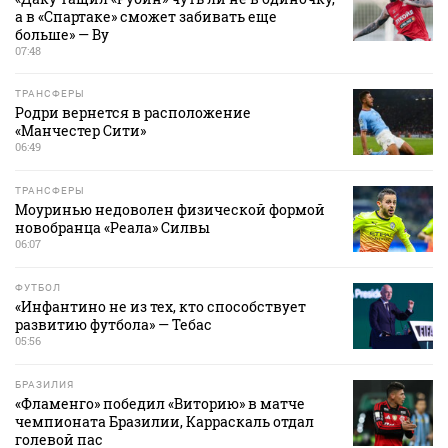
а в «Спартаке» сможет забивать еще
больше» — Ву
07:48
ТРАНСФЕРЫ
Родри вернется в расположение
«Манчестер Сити»
06:49
ТРАНСФЕРЫ
Моуринью недоволен физической формой
новобранца «Реала» Силвы
06:07
ФУТБОЛ
«Инфантино не из тех, кто способствует
развитию футбола» — Тебас
05:56
БРАЗИЛИЯ
«Фламенго» победил «Виторию» в матче
чемпионата Бразилии, Карраскаль отдал
голевой пас