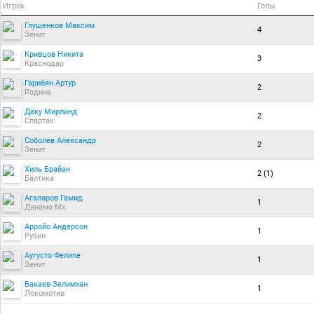
Игрок
Голы
Глушенков Максим
4
Зенит
Кривцов Никита
3
Краснодар
Гарибян Артур
2
Родина
Даку Мирлинд
2
Спартак
Соболев Александр
2
Зенит
Хиль Брайан
2 (1)
Балтика
Агаларов Гамид
1
Динамо Мх
Арройо Андерсон
1
Рубин
Аугусто Фелипе
1
Зенит
Бакаев Зелимхан
1
Локомотив