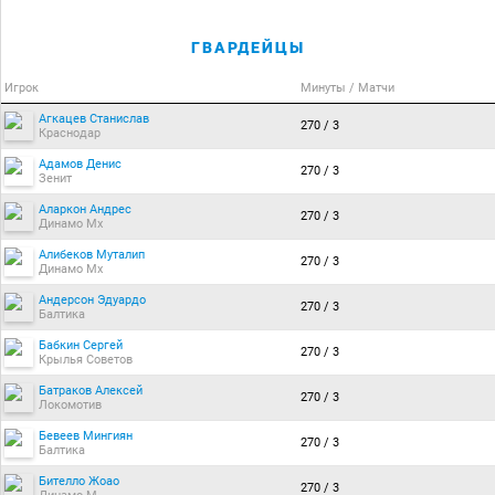
ГВАРДЕЙЦЫ
Игрок
Минуты / Матчи
Агкацев Станислав
270 / 3
Краснодар
Адамов Денис
270 / 3
Зенит
Аларкон Андрес
270 / 3
Динамо Мх
Алибеков Муталип
270 / 3
Динамо Мх
Андерсон Эдуардо
270 / 3
Балтика
Бабкин Сергей
270 / 3
Крылья Советов
Батраков Алексей
270 / 3
Локомотив
Бевеев Мингиян
270 / 3
Балтика
Бителло Жоао
270 / 3