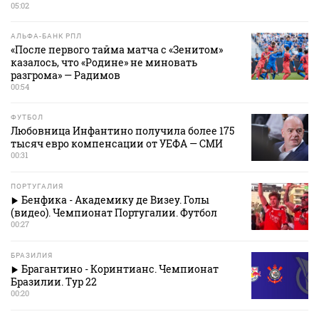
05:02
АЛЬФА-БАНК РПЛ
«После первого тайма матча с «Зенитом»
казалось, что «Родине» не миновать
разгрома» — Радимов
00:54
ФУТБОЛ
Любовница Инфантино получила более 175
тысяч евро компенсации от УЕФА — СМИ
00:31
ПОРТУГАЛИЯ
Бенфика - Академику де Визеу. Голы
(видео). Чемпионат Португалии. Футбол
00:27
БРАЗИЛИЯ
Брагантино - Коринтианс. Чемпионат
Бразилии. Тур 22
00:20