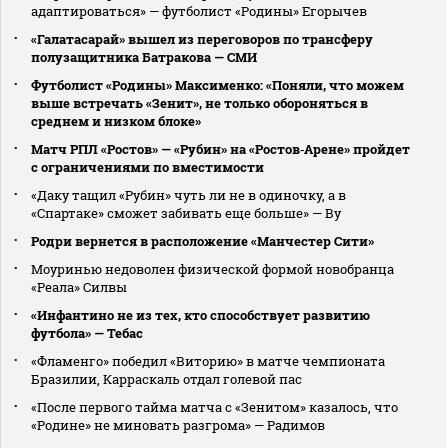
адаптироваться» — футболист «Родины» Егорычев
«Галатасарай» вышел из переговоров по трансферу
полузащитника Батракова — СМИ
Футболист «Родины» Максименко: «Поняли, что можем
выше встречать «Зенит», не только обороняться в
среднем и низком блоке»
Матч РПЛ «Ростов» — «Рубин» на «Ростов‑Арене» пройдет
с ограничениями по вместимости
«Даку тащил «Рубин» чуть ли не в одиночку, а в
«Спартаке» сможет забивать еще больше» — Ву
Родри вернется в расположение «Манчестер Сити»
Моуринью недоволен физической формой новобранца
«Реала» Силвы
«Инфантино не из тех, кто способствует развитию
футбола» — Тебас
«Фламенго» победил «Виторию» в матче чемпионата
Бразилии, Карраскаль отдал голевой пас
«После первого тайма матча с «Зенитом» казалось, что
«Родине» не миновать разгрома» — Радимов