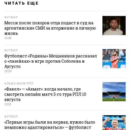
ЧИТАТЬ ЕЩЕ
ФУТБОЛ
Месси после похорон отца подаст в суд на
аргентинские СМИ за вторжение в личную
жизнь
10:45
ФУТБОЛ
Футболист «Родины» Мещанинов рассказал
о «лазейках» в игре против Соболева и
Аугусто
10:30
АЛЬФА-БАНК РПЛ
«Факел» — «Ахмат»: когда начало, где
смотреть онлайн матч 3‑го тура РПЛ 10
августа
10:01
ФУТБОЛ
«Первые игры были на нервах, нужно было
немножко адаптироваться» — футболист