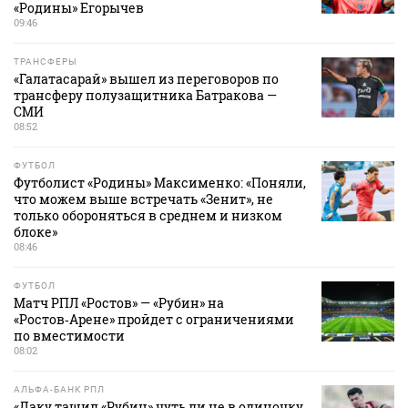
«Родины» Егорычев
09:46
ТРАНСФЕРЫ
«Галатасарай» вышел из переговоров по
трансферу полузащитника Батракова —
СМИ
08:52
ФУТБОЛ
Футболист «Родины» Максименко: «Поняли,
что можем выше встречать «Зенит», не
только обороняться в среднем и низком
блоке»
08:46
ФУТБОЛ
Матч РПЛ «Ростов» — «Рубин» на
«Ростов‑Арене» пройдет с ограничениями
по вместимости
08:02
АЛЬФА-БАНК РПЛ
«Даку тащил «Рубин» чуть ли не в одиночку,