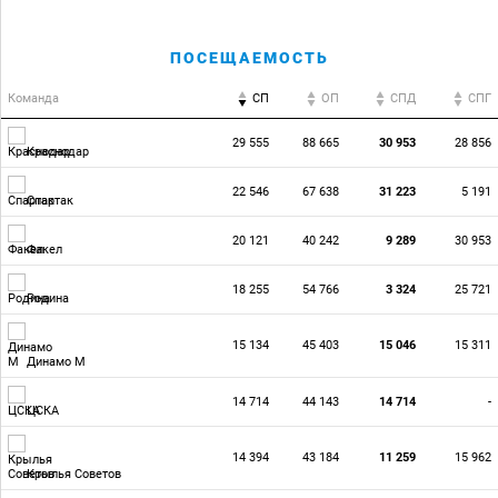
ПОСЕЩАЕМОСТЬ
Команда
СП
ОП
CПД
CПГ
29 555
88 665
30 953
28 856
Краснодар
22 546
67 638
31 223
5 191
Спартак
20 121
40 242
9 289
30 953
Факел
18 255
54 766
3 324
25 721
Родина
15 134
45 403
15 046
15 311
Динамо М
14 714
44 143
14 714
-
ЦСКА
14 394
43 184
11 259
15 962
Крылья Советов