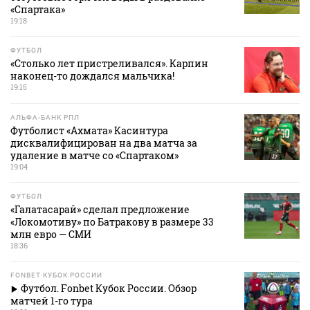
«Спартака»
19:18
ФУТБОЛ
«Столько лет пристреливался». Карпин
наконец-то дождался мальчика!
19:15
АЛЬФА-БАНК РПЛ
Футболист «Ахмата» Касинтура
дисквалифицирован на два матча за
удаление в матче со «Спартаком»
19:04
ФУТБОЛ
«Галатасарай» сделал предложение
«Локомотиву» по Батракову в размере 33
млн евро — СМИ
18:36
FONBET КУБОК РОССИИ
Футбол. Fonbet Кубок России. Обзор
матчей 1-го тура