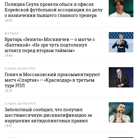
Полиция Сеула провела обыск в офисах
Корейской футбольной ассоциации по делу
о назначении бывшего главного тренера
14:55
ФУТБОЛ
Вратарь «Зенита» Москвичев — о матче с
«Балтикой»: «Не зря чуть подтолкнул
штангу перед вторым таймом»
14:46
АЛЬФА-БАНК РПЛ
Генич и Моссаковский прокомментируют
матч «Спартак» — «Краснодар» в третьем
туре РПЛ
14:18
АЛЬФА-БАНК РПЛ
Заболотный сообщил, что получил
шестимесячную дисквалификацию за
нарушение антидопинговых правил
14:01