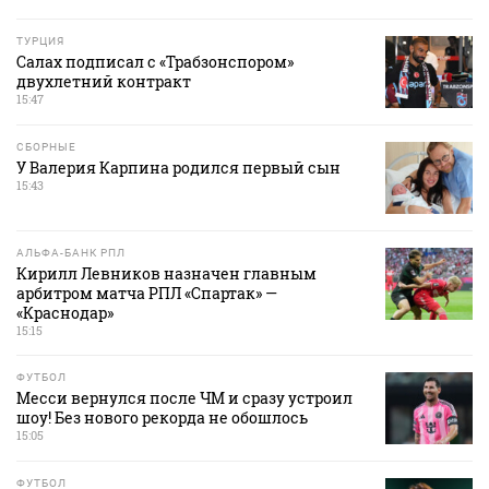
ТУРЦИЯ
Салах подписал с «Трабзонспором»
двухлетний контракт
15:47
СБОРНЫЕ
У Валерия Карпина родился первый сын
15:43
АЛЬФА-БАНК РПЛ
Кирилл Левников назначен главным
арбитром матча РПЛ «Спартак» —
«Краснодар»
15:15
ФУТБОЛ
Месси вернулся после ЧМ и сразу устроил
шоу! Без нового рекорда не обошлось
15:05
ФУТБОЛ