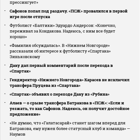
прессингует»
Сафонов попал под раздачу. «ПСЖ» провалился в первой
игре после отпуска
Футболист «Балтики» Эдуардо Андерсон: «Конечно,
переживал за Кондакова. Надеюсь, с ним все будет
хорошо»
«Фамилия обсуждалась». В «Нижнем Новгороде»
рассказали об интересе к футболисту «Спартака»
Зиньковскому
Даку дал первый комментарий после перехода в
«Спартак»
Гендиректор «Нижнего Новгорода» Карасев не исключил
трансфера Пруцева из «Спартака»
«Спартак» объявил о переходе Даку из «Рубина»
Алаев — о срыве трансфера Батракова в «ПСЖ»: «Если и
уезжать, то как Сафонов. Надеюсь, он получит достойное
предложение»
«Не думаю, что «Галатасарай» станет шагом вперед для
Батракова, ему нужен более статусный клуб и команда» —
Наумов