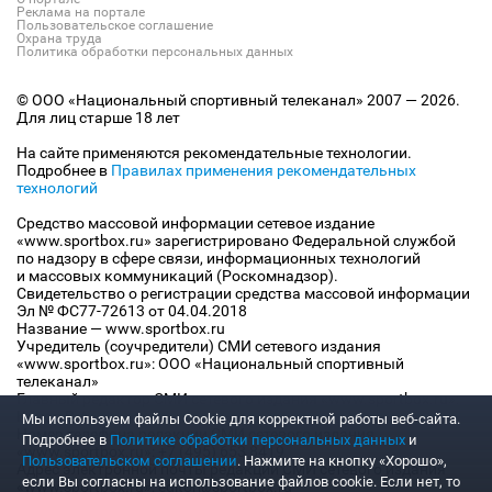
Реклама на портале
Пользовательское соглашение
Охрана труда
Политика обработки персональных данных
© ООО «Национальный спортивный телеканал» 2007 — 2026.
Для лиц старше 18 лет
На сайте применяются рекомендательные технологии.
Подробнее в
Правилах применения рекомендательных
технологий
Средство массовой информации сетевое издание
«www.sportbox.ru» зарегистрировано Федеральной службой
по надзору в сфере связи, информационных технологий
и массовых коммуникаций (Роскомнадзор).
Свидетельство о регистрации средства массовой информации
Эл № ФС77-72613 от 04.04.2018
Название — www.sportbox.ru
Учредитель (соучредители) СМИ сетевого издания
«www.sportbox.ru»: ООО «Национальный спортивный
телеканал»
Главный редактор СМИ сетевого издания «www.sportbox.ru»:
Конов В.А.
Мы используем файлы Сookie для корректной работы веб-сайта.
Номер телефона редакции СМИ сетевого издания
Подробнее в
Политике обработки персональных данных
и
«www.sportbox.ru»: +7 (495) 653 8419
Пользовательском соглашении
. Нажмите на кнопку «Хорошо»,
Адрес электронной почты редакции СМИ сетевого издания
если Вы согласны на использование файлов cookie. Если нет, то
«www.sportbox.ru»: editor@sportbox.ru