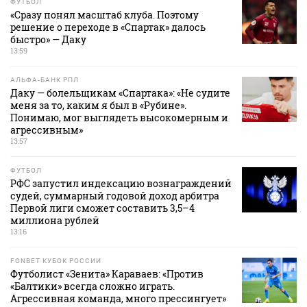
ФУТБОЛ
«Сразу понял масштаб клуба. Поэтому
решение о переходе в «Спартак» далось
быстро» — Даку
13:59
АЛЬФА-БАНК РПЛ
Даку — болельщикам «Спартака»: «Не судите
меня за то, каким я был в «Рубине».
Понимаю, мог выглядеть высокомерным и
агрессивным»
13:57
ФУТБОЛ
РФС запустил индексацию вознаграждений
судей, суммарный годовой доход арбитра
Первой лиги сможет составить 3,5–4
миллиона рублей
13:16
FONBET КУБОК РОССИИ
Футболист «Зенита» Караваев: «Против
«Балтики» всегда сложно играть.
Агрессивная команда, много прессингует»