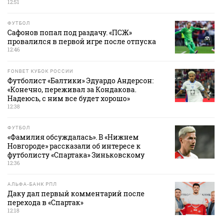
12:51
ФУТБОЛ
Сафонов попал под раздачу. «ПСЖ»
провалился в первой игре после отпуска
12:46
FONBET КУБОК РОССИИ
Футболист «Балтики» Эдуардо Андерсон:
«Конечно, переживал за Кондакова.
Надеюсь, с ним все будет хорошо»
12:38
ФУТБОЛ
«Фамилия обсуждалась». В «Нижнем
Новгороде» рассказали об интересе к
футболисту «Спартака» Зиньковскому
12:36
АЛЬФА-БАНК РПЛ
Даку дал первый комментарий после
перехода в «Спартак»
12:18