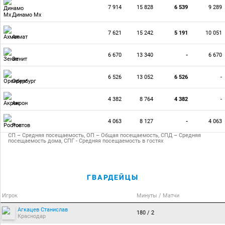
7 914
15 828
6 539
9 289
Динамо Мх
7 621
15 242
5 191
10 051
Ахмат
6 670
13 340
-
6 670
Зенит
6 526
13 052
6 526
-
Оренбург
4 382
8 764
4 382
-
Акрон
4 063
8 127
-
4 063
Ростов
СП – Средняя посещаемость, ОП – Общая посещаемость, СПД – Средняя
посещаемость дома, СПГ - Средняя посещаемость в гостях
ГВАРДЕЙЦЫ
Игрок
Минуты / Матчи
Агкацев Станислав
180 / 2
Краснодар