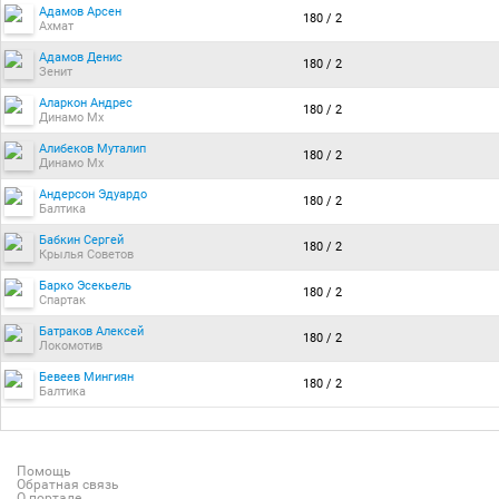
Адамов Арсен
180 / 2
Ахмат
Адамов Денис
180 / 2
Зенит
Аларкон Андрес
180 / 2
Динамо Мх
Алибеков Муталип
180 / 2
Динамо Мх
Андерсон Эдуардо
180 / 2
Балтика
Бабкин Сергей
180 / 2
Крылья Советов
Барко Эсекьель
180 / 2
Спартак
Батраков Алексей
180 / 2
Локомотив
Бевеев Мингиян
180 / 2
Балтика
Помощь
Обратная связь
О портале