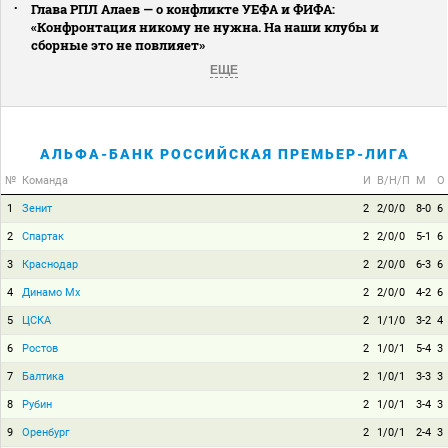
Глава РПЛ Алаев — о конфликте УЕФА и ФИФА:
«Конфронтация никому не нужна. На наши клубы и
сборные это не повлияет»
ЕЩЕ
АЛЬФА-БАНК РОССИЙСКАЯ ПРЕМЬЕР-ЛИГА
№
Команда
И
В/Н/П
М
О
1
Зенит
2
2/0/0
8-0
6
2
Спартак
2
2/0/0
5-1
6
3
Краснодар
2
2/0/0
6-3
6
4
Динамо Мх
2
2/0/0
4-2
6
5
ЦСКА
2
1/1/0
3-2
4
6
Ростов
2
1/0/1
5-4
3
7
Балтика
2
1/0/1
3-3
3
8
Рубин
2
1/0/1
3-4
3
9
Оренбург
2
1/0/1
2-4
3