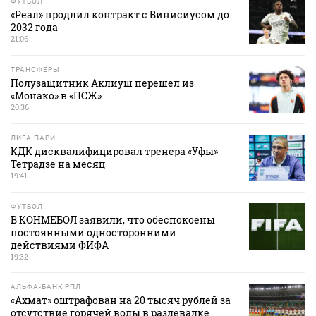
ФУТБОЛ
«Реал» продлил контракт с Винисиусом до
2032 года
21:06
ТРАНСФЕРЫ
Полузащитник Аклиуш перешел из
«Монако» в «ПСЖ»
20:36
ЛИГА ПАРИ
КДК дисквалифицировал тренера «Уфы»
Тетрадзе на месяц
19:41
ФУТБОЛ
В КОНМЕБОЛ заявили, что обеспокоены
постоянными односторонними
действиями ФИФА
19:32
АЛЬФА-БАНК РПЛ
«Ахмат» оштрафован на 20 тысяч рублей за
отсутствие горячей воды в раздевалке