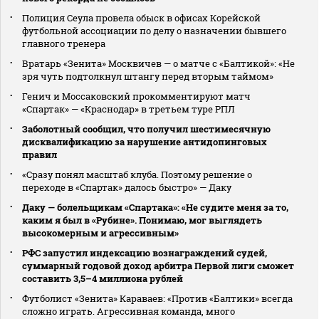
Полиция Сеула провела обыск в офисах Корейской
футбольной ассоциации по делу о назначении бывшего
главного тренера
Вратарь «Зенита» Москвичев — о матче с «Балтикой»: «Не
зря чуть подтолкнул штангу перед вторым таймом»
Генич и Моссаковский прокомментируют матч
«Спартак» — «Краснодар» в третьем туре РПЛ
Заболотный сообщил, что получил шестимесячную
дисквалификацию за нарушение антидопинговых
правил
«Сразу понял масштаб клуба. Поэтому решение о
переходе в «Спартак» далось быстро» — Даку
Даку — болельщикам «Спартака»: «Не судите меня за то,
каким я был в «Рубине». Понимаю, мог выглядеть
высокомерным и агрессивным»
РФС запустил индексацию вознаграждений судей,
суммарный годовой доход арбитра Первой лиги сможет
составить 3,5–4 миллиона рублей
Футболист «Зенита» Караваев: «Против «Балтики» всегда
сложно играть. Агрессивная команда, много