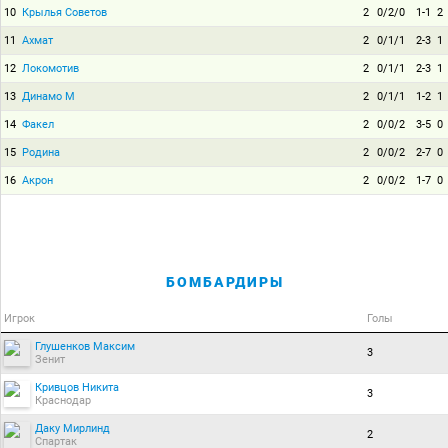
10
Крылья Советов
2
0/2/0
1-1
2
11
Ахмат
2
0/1/1
2-3
1
12
Локомотив
2
0/1/1
2-3
1
13
Динамо М
2
0/1/1
1-2
1
14
Факел
2
0/0/2
3-5
0
15
Родина
2
0/0/2
2-7
0
16
Акрон
2
0/0/2
1-7
0
БОМБАРДИРЫ
Игрок
Голы
Глушенков Максим
3
Зенит
Кривцов Никита
3
Краснодар
Даку Мирлинд
2
Спартак