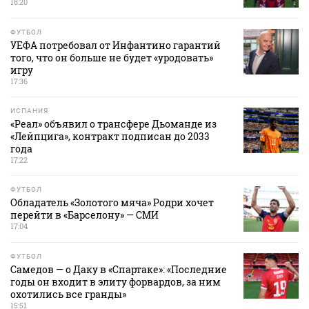
18:20
ФУТБОЛ
УЕФА потребовал от Инфантино гарантий
того, что он больше не будет «уродовать»
игру
17:36
ИСПАНИЯ
«Реал» объявил о трансфере Дьоманде из
«Лейпцига», контракт подписан до 2033
года
17:22
ФУТБОЛ
Обладатель «Золотого мяча» Родри хочет
перейти в «Барселону» — СМИ
17:04
ФУТБОЛ
Самедов — о Даку в «Спартаке»: «Последние
годы он входит в элиту форвардов, за ним
охотились все гранды»
15:51