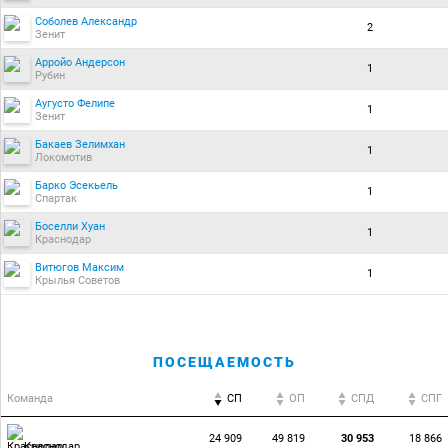
Соболев Александр
2
Зенит
Арройо Андерсон
1
Рубин
Аугусто Фелипе
1
Зенит
Бакаев Зелимхан
1
Локомотив
Барко Эсекьель
1
Спартак
Боселли Хуан
1
Краснодар
Витюгов Максим
1
Крылья Советов
ПОСЕЩАЕМОСТЬ
Команда
СП
ОП
CПД
CПГ
24 909
49 819
30 953
18 866
Краснодар