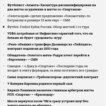
Футболист «Ахмата» Касинтура дисквалифицирован на
два матча за удаление в матче со «Спартаком»
«Галатасарай» сделал предложение «Локомотиву» по
Батракову в размере 33 млн евро — СМИ
Футбол. Fonbet Кубок России. Обзор матчей 1-го тура
УЕФА потребовал от Инфантино гарантий того, что он
больше не будет «уродовать» игру
«Реал» объявил о трансфере Дьоманде из «Лейпцига»,
контракт подписан до 2033 года
Обладатель «Золотого мяча» Родри хочет перейти в
«Барселону» — СМИ
Самедов — о Даку в «Спартаке»: «Последние годы он
входит в элиту форвардов, за ним охотились все гранды»
Салах подписал с «Трабзонспором» двухлетний контракт
У Валерия Карпина родился первый сын
Кирилл Левников назначен главным арбитром матча
РПЛ «Спартак» — «Краснодар»
Месси вернулся после ЧМ и сразу устроил шоу! Без
нового рекорда не обошлось