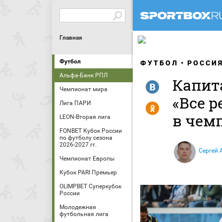
Главная
Футбол
ФУТБОЛ
РОССИ
Альфа-Банк РПЛ
Капита
R
Чемпионат мира
«Все р
Лига ПАРИ
Y
в чем
LEON-Вторая лига
FONBET Кубок России
по футболу сезона
2026-2027 гг.
Сергей 
Чемпионат Европы
Кубок PARI Премьер
OLIMPBET Суперкубок
России
Молодежная
футбольная лига