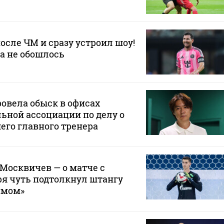
осле ЧМ и сразу устроил шоу!
да не обошлось
овела обыск в офисах
ьной ассоциации по делу о
его главного тренера
 Москвичев — о матче с
зря чуть подтолкнул штангу
ймом»