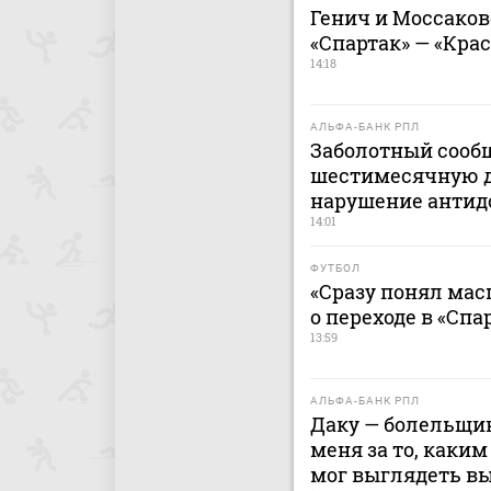
Генич и Моссако
«Спартак» — «Кра
14:18
АЛЬФА-БАНК РПЛ
Заболотный сооб
шестимесячную 
нарушение антид
14:01
ФУТБОЛ
«Сразу понял мас
о переходе в «Спа
13:59
АЛЬФА-БАНК РПЛ
Даку — болельщик
меня за то, каким
мог выглядеть в