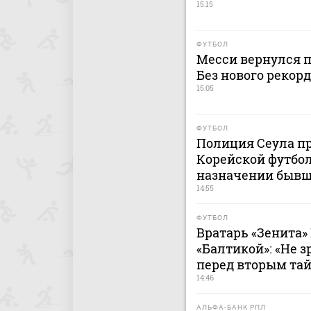
15:15
ФУТБОЛ
Месси вернулся п
Без нового рекор
15:05
ФУТБОЛ
Полиция Сеула пр
Корейской футбол
назначении бывш
14:55
ФУТБОЛ
Вратарь «Зенита»
«Балтикой»: «Не 
перед вторым та
14:46
АЛЬФА-БАНК РПЛ