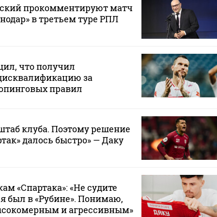
вский прокомментируют матч
снодар» в третьем туре РПЛ
щил, что получил
дисквалификацию за
опинговых правил
штаб клуба. Поэтому решение
ртак» далось быстро» — Даку
ам «Спартака»: «Не судите
 я был в «Рубине». Понимаю,
ысокомерным и агрессивным»