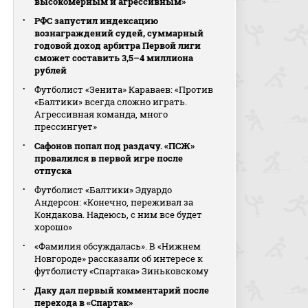
высокомерным и агрессивным»
РФС запустил индексацию
вознаграждений судей, суммарный
годовой доход арбитра Первой лиги
сможет составить 3,5–4 миллиона
рублей
Футболист «Зенита» Караваев: «Против
«Балтики» всегда сложно играть.
Агрессивная команда, много
прессингует»
Сафонов попал под раздачу. «ПСЖ»
провалился в первой игре после
отпуска
Футболист «Балтики» Эдуардо
Андерсон: «Конечно, переживал за
Кондакова. Надеюсь, с ним все будет
хорошо»
«Фамилия обсуждалась». В «Нижнем
Новгороде» рассказали об интересе к
футболисту «Спартака» Зиньковскому
Даку дал первый комментарий после
перехода в «Спартак»