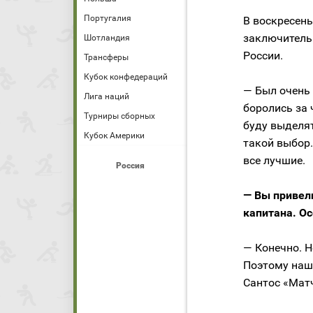
Португалия
В воскресень
заключитель
Шотландия
России.
Трансферы
Кубок конфедераций
— Был очень 
Лига наций
боролись за 
Турниры сборных
буду выделят
Кубок Америки
такой выбор.
все лучшие.
Россия
— Вы привел
капитана. О
— Конечно. Н
Поэтому наш
Сантос «Матч