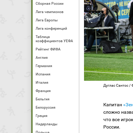
Сборная России
Лига чемпионов
Лига Европы
Лига конференций
Таблица
коэффициентов УЕФА
Рейтинг ФИФА
Англия
Германия
Испания
Италия
Дуглас Сантос / 
Франция
Бельгия
Капитан
«Зе
Белоруссия
сложно назв
Греция
что все игро
Нидерланды
России.
Польша