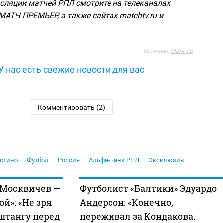
сляции матчей РПЛ смотрите на телеканалах
МАТЧ ПРЕМЬЕР, а также сайтах matchtv.ru и
Источник:
Матч ТВ
У нас есть свежие новости для вас
Комментировать (2)
устино
Футбол
Россия
Альфа-Банк РПЛ
Эксклюзив
 Москвичев —
Футболист «Балтики» Эдуардо
ой»: «Не зря
Андерсон: «Конечно,
штангу перед
переживал за Кондакова.