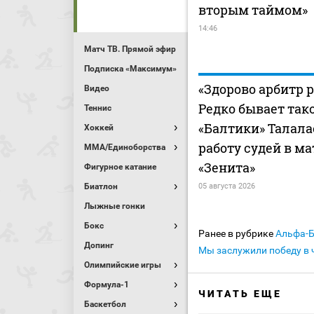
вторым таймом»
14:46
Матч ТВ. Прямой эфир
Подписка «Максимум»
«Здорово арбитр р
Видео
Редко бывает тако
Теннис
«Балтики» Талала
Хоккей
работу судей в м
MMA/Единоборства
«Зенита»
Фигурное катание
Биатлон
05 августа 2026
Лыжные гонки
Бокс
Ранее в рубрике
Альфа-
Допинг
Мы заслужили победу в 
Олимпийские игры
Формула-1
ЧИТАТЬ ЕЩЕ
Баскетбол