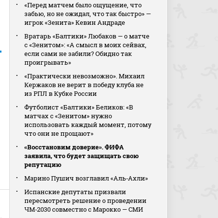
«Перед матчем было ощущение, что
забью, но не ожидал, что так быстро» —
игрок «Зенита» Кевин Андраде
Вратарь «Балтики» Любаков — о матче
с «Зенитом»: «А смысл в моих сейвах,
если сами не забили? Обидно так
проигрывать»
«Практически невозможно». Михаил
Кержаков не верит в победу клуба не
из РПЛ в Кубке России
Футболист «Балтики» Беликов: «В
матчах с «Зенитом» нужно
использовать каждый момент, потому
что они не прощают»
«Восстановим доверие». ФИФА
заявила, что будет защищать свою
репутацию
Марино Пушич возглавил «Аль‑Ахли»
Испанские депутаты призвали
пересмотреть решение о проведении
ЧМ‑2030 совместно с Марокко — СМИ