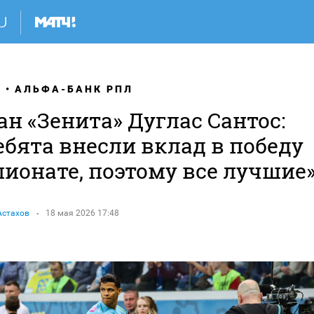
Я
АЛЬФА-БАНК РПЛ
н «Зенита» Дуглас Сантос:
ебята внесли вклад в победу
пионате, поэтому все лучшие
Астахов
18 мая 2026 17:48