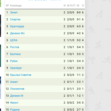
№
Команда
И
В/Н/П
М
О
1
Зенит
2
2/0/0
8-0
6
2
Спартак
2
2/0/0
5-1
6
3
Краснодар
2
2/0/0
6-3
6
4
Динамо Мх
2
2/0/0
4-2
6
5
ЦСКА
2
1/1/0
3-2
4
6
Ростов
2
1/0/1
5-4
3
7
Балтика
2
1/0/1
3-3
3
8
Рубин
2
1/0/1
3-4
3
9
Оренбург
2
1/0/1
2-4
3
10
Крылья Советов
2
0/2/0
1-1
2
11
Ахмат
2
0/1/1
2-3
1
12
Локомотив
2
0/1/1
2-3
1
13
Динамо М
2
0/1/1
1-2
1
14
Факел
2
0/0/2
3-5
0
15
Родина
2
0/0/2
2-7
0