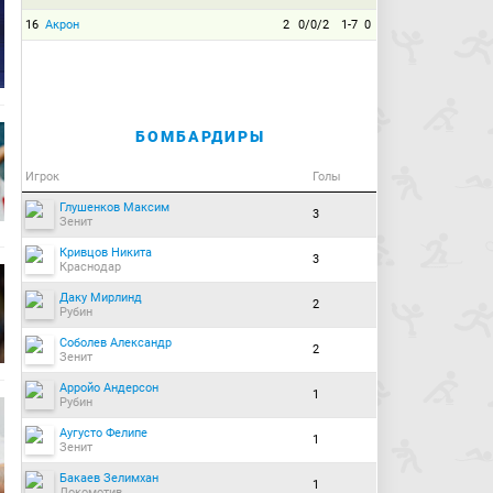
16
Акрон
2
0/0/2
1-7
0
БОМБАРДИРЫ
Игрок
Голы
Глушенков Максим
3
Зенит
Кривцов Никита
3
Краснодар
Даку Мирлинд
2
Рубин
Соболев Александр
2
Зенит
Арройо Андерсон
1
Рубин
Аугусто Фелипе
1
Зенит
Бакаев Зелимхан
1
Локомотив