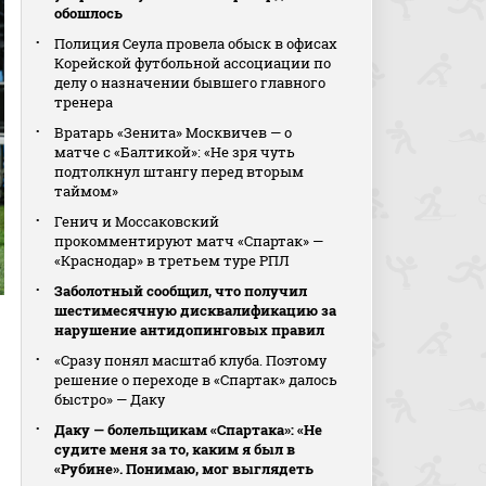
обошлось
Полиция Сеула провела обыск в офисах
Корейской футбольной ассоциации по
делу о назначении бывшего главного
тренера
Вратарь «Зенита» Москвичев — о
матче с «Балтикой»: «Не зря чуть
подтолкнул штангу перед вторым
таймом»
Генич и Моссаковский
прокомментируют матч «Спартак» —
«Краснодар» в третьем туре РПЛ
Заболотный сообщил, что получил
шестимесячную дисквалификацию за
нарушение антидопинговых правил
«Сразу понял масштаб клуба. Поэтому
решение о переходе в «Спартак» далось
быстро» — Даку
Даку — болельщикам «Спартака»: «Не
судите меня за то, каким я был в
«Рубине». Понимаю, мог выглядеть