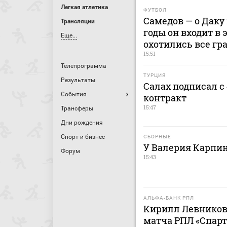
Легкая атлетика
ФУТБОЛ
Самедов — о Даку 
Трансляции
годы он входит в 
Еще...
охотились все гр
15:51
Телепрограмма
ТУРЦИЯ
Результаты
Салах подписал с
События
контракт
15:47
Трансферы
Дни рождения
Спорт и бизнес
СБОРНЫЕ
У Валерия Карпи
Форум
15:43
АЛЬФА-БАНК РПЛ
Кирилл Левников
матча РПЛ «Спарт