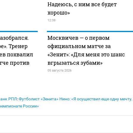
Надеюсь, с ним все будет
хорошо»
12:38
азобрался.
Москвичев — о первом
е». Тренер
официальном матче за
ев похвалил
«Зенит»: «Для меня это шанс
атче против
вгрызаться зубами»
05 августа 2026
Банк РПЛ
:
Футболист «Зенита» Нино: «Я осуществил еще одну мечту.
чемпионате России»