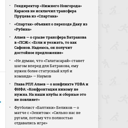
Гендиректор «Нижнего Новгорода»
Карасев не исключил трансфера
Пруцева из «Спартака»
«Спартак» объявил о переходе Даку из
«Рубина»
Алаев — о срыве трансфера Батракова
в «ПСЖ»: «Если и уезжать, то как
Сафонов. Надеюсь, он получит
достойное предложение»
«Не думаю, что «Галатасарай» станет
шагом вперед для Батракова, ему
нужен более статусный клуб и
команда» — Наумов
Глава РПЛ Алаев — о конфликте УЕФА и
ФИФА: «Конфронтация никому не
нужна. На наши клубы и сборные это
не повлияет»
Футболист «Балтики» Беликов — о
матче с «Зенитом»: «Сильно нас не
ругали, потому что полностью
отдавались игре»