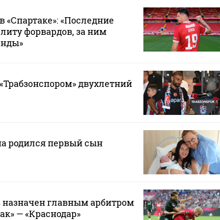
в «Спартаке»: «Последние
элиту форвардов, за ним
анды»
 «Трабзонспором» двухлетний
на родился первый сын
 назначен главным арбитром
ак» — «Краснодар»