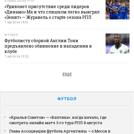
АЛЬФА-БАНК РПЛ
«Удивляет присутствие среди лидеров
«Динамо» Мх и что слишком легко выиграл
«Зенит» — Журавель о старте сезона РПЛ
7 августа 14:01
ФУТБОЛ
Футболисту сборной Англии Тони
предъявлено обвинение в нападении в
клубе
7 августа 13:32
ЕЩЕ
ФУТБОЛ
«Крылья Советов» — «Балтика»: когда начало, где
смотреть онлайн матч 3‑го тура РПЛ 8 августа
Глава Ассоциации футбола Аргентины — о Месси в