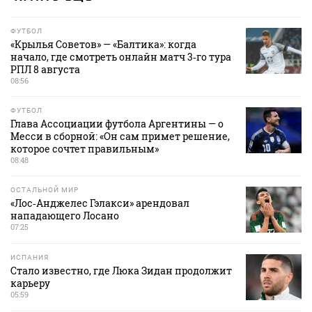
ФУТБОЛ
«Крылья Советов» — «Балтика»: когда
начало, где смотреть онлайн матч 3‑го тура
РПЛ 8 августа
08:56
ФУТБОЛ
Глава Ассоциации футбола Аргентины — о
Месси в сборной: «Он сам примет решение,
которое сочтет правильным»
08:48
ОСТАЛЬНОЙ МИР
«Лос‑Анджелес Гэлакси» арендовал
нападающего Лосано
07:25
ИСПАНИЯ
Стало известно, где Люка Зидан продолжит
карьеру
05:59