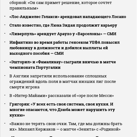
сборной: «Он сам примет решение, которое сочтет
правильным»
«Лос‑Анджелес Гэлакси» арендовал нападающего Лосано
Стало известно, где Люка Зидан продолжит карьеру
«Ливерпуль» арендует Араухо у «Барселоны» — СМИ
Инфантино во время работы генсеком УЕФА повысил
любовницу в должности и добился выплаты ей
выходного пособия — СМИ
«Эшторил» и «Фамаликау» сыграли вничью в матче
чемпионата Португалии
В Англии запретили использование сплошных
ограждений вдоль поля в матчах низших лиг после
смерти игрока
В «Интер Майами» рассказали об «эре после Месси»
Григорян: «У всех есть своя система, своя кухня. И
многие опасаются, что Дзюба может нарушить эту
кухню»
«Важно не терять свои очки. Там, где мы должны брать
их». Михаил Кержаков — о матче «Зенита» с «Родиной»