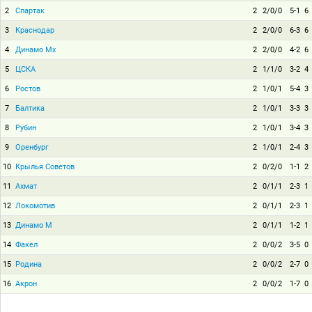
2
Спартак
2
2/0/0
5-1
6
3
Краснодар
2
2/0/0
6-3
6
4
Динамо Мх
2
2/0/0
4-2
6
5
ЦСКА
2
1/1/0
3-2
4
6
Ростов
2
1/0/1
5-4
3
7
Балтика
2
1/0/1
3-3
3
8
Рубин
2
1/0/1
3-4
3
9
Оренбург
2
1/0/1
2-4
3
10
Крылья Советов
2
0/2/0
1-1
2
11
Ахмат
2
0/1/1
2-3
1
12
Локомотив
2
0/1/1
2-3
1
13
Динамо М
2
0/1/1
1-2
1
14
Факел
2
0/0/2
3-5
0
15
Родина
2
0/0/2
2-7
0
16
Акрон
2
0/0/2
1-7
0