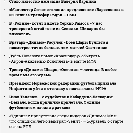
Стало известно имя сына Валерия Карпина
«Манчестер Сити» отклонил предложение «Барселоны» в
€50 млн за трансфер Родри — СМИ
В «Родине» хотят видеть Серхио Рамоса: «У нас
тренерский штаб тоже из Севильи. Шикарно бы
вписался!»
Вратарь «Динамо» Расулов: «Боев Шары Буллета я
посмотрел точно больше, чем матчей Овечкина»
Дубль Полевого помог «Краснодару» обыграть
«Акрон‑Академию Коноплева» в матче МФЛ
Тренер «Динамо» Шварц: «Овечкин — легенда. В любое
время мы его ждем»
Президент Норвежской федерации футбола призвала
Инфантино уйти в отставку с поста главы ФИФА
Инал Танашев — о судействе в Кабардино‑Балкарии:
«Бывало, когда прилично прилетало. С одним
футболистом начали драться»
«Удивляет присутствие среди лидеров «Динамо» Мх и
что слишком легко выиграл «Зенит» — Журавель о старте
сезона РПЛ