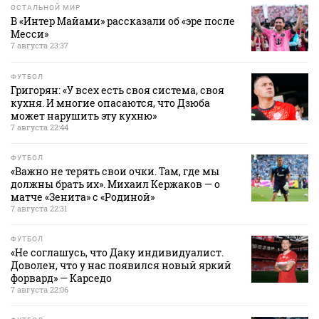
ОСТАЛЬНОЙ МИР
В «Интер Майами» рассказали об «эре после
Месси»
7 августа 23:37
ФУТБОЛ
Григорян: «У всех есть своя система, своя
кухня. И многие опасаются, что Дзюба
может нарушить эту кухню»
7 августа 22:44
ФУТБОЛ
«Важно не терять свои очки. Там, где мы
должны брать их». Михаил Кержаков — о
матче «Зенита» с «Родиной»
7 августа 22:31
ФУТБОЛ
«Не соглашусь, что Даку индивидуалист.
Доволен, что у нас появился новый яркий
форвард» — Карседо
7 августа 22:06