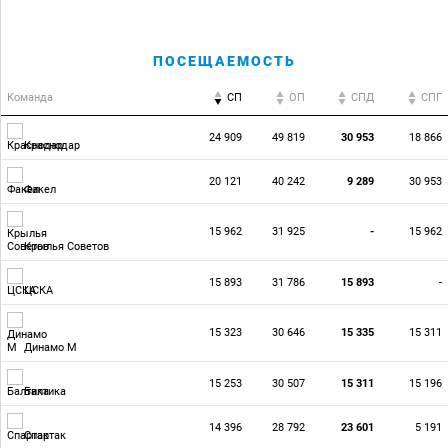
ПОСЕЩАЕМОСТЬ
Команда
СП
ОП
CПД
CПГ
24 909
49 819
30 953
18 866
Краснодар
20 121
40 242
9 289
30 953
Факел
15 962
31 925
-
15 962
Крылья Советов
15 893
31 786
15 893
-
ЦСКА
15 323
30 646
15 335
15 311
Динамо М
15 253
30 507
15 311
15 196
Балтика
14 396
28 792
23 601
5 191
Спартак