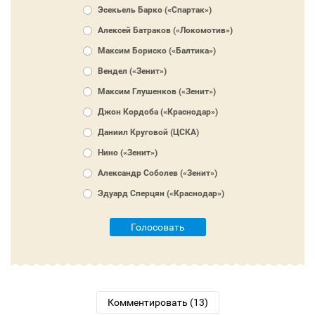
Эсекьель Барко («Спартак»)
Алексей Батраков («Локомотив»)
Максим Бориско («Балтика»)
Вендел («Зенит»)
Максим Глушенков («Зенит»)
Джон Кордоба («Краснодар»)
Даниил Круговой (ЦСКА)
Нино («Зенит»)
Александр Соболев («Зенит»)
Эдуард Сперцян («Краснодар»)
Голосовать
Комментировать (13)