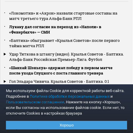
«Локомотив» и «Акрон» назвали стартовые составы на
матч третьего тура Альфа‑Банк РПЛ
Лукаку дал согласие на переход из «Наполи» в
«Фенербахче» — СМИ
«Балтика» обыгрывает «Крылья Советов» после первого
тайма матча РПЛ
Удар Титкова в штангу (видео). Крылья Советов - Балтика.
Альфа-Банк Российская Премьер-Лига. Футбол
«Шанхай Шэньхуа» одержал победу в первом матче
после ухода Слуцкого с поста главного тренера
Гол Эльдара Чивича. Крылья Советов - Балтика. 0:1
(видео). Альфа-Банк Российская Премьер-Лига. Футбол
Мы используем файлы Сookie для корректной работы веб-сайта.
«Крылья Советов» — «Балтика» — 0:1. Чивич на третьей
Подробнее в
Политике обработки персональных данных
и
минуте открыл счет в матче РПЛ. Видео
Пользовательском соглашении
. Нажмите на кнопку «Хорошо»,
если Вы согласны на использование файлов cookie. Если нет, то
Крылья Советов - Балтика. Альфа-Банк Российская
отключите Cookies в настройках браузера
Премьер-Лига. Тур 3
Аршавин ответил Овечкину, что футбол является
Хорошо
спортом номер один