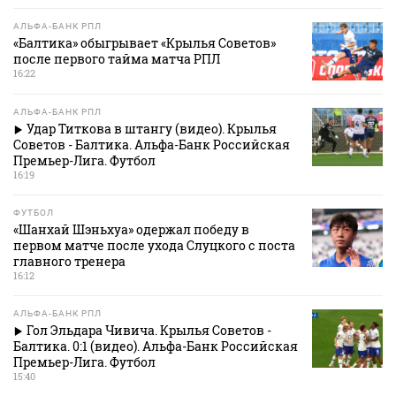
АЛЬФА-БАНК РПЛ
«Балтика» обыгрывает «Крылья Советов»
после первого тайма матча РПЛ
16:22
АЛЬФА-БАНК РПЛ
Удар Титкова в штангу (видео). Крылья
Советов - Балтика. Альфа-Банк Российская
Премьер-Лига. Футбол
16:19
ФУТБОЛ
«Шанхай Шэньхуа» одержал победу в
первом матче после ухода Слуцкого с поста
главного тренера
16:12
АЛЬФА-БАНК РПЛ
Гол Эльдара Чивича. Крылья Советов -
Балтика. 0:1 (видео). Альфа-Банк Российская
Премьер-Лига. Футбол
15:40