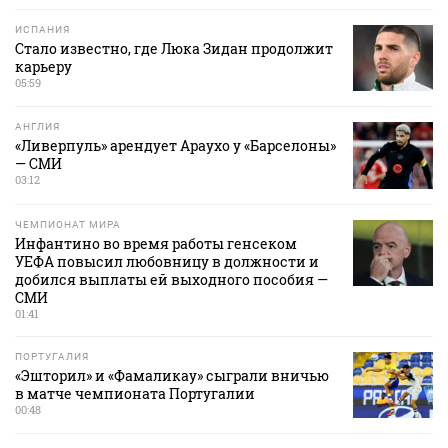
ИСПАНИЯ
Стало известно, где Люка Зидан продолжит
карьеру
05:59
АНГЛИЯ
«Ливерпуль» арендует Араухо у «Барселоны»
— СМИ
03:12
ЧЕМПИОНАТ МИРА
Инфантино во время работы генсеком
УЕФА повысил любовницу в должности и
добился выплаты ей выходного пособия —
СМИ
01:41
ПОРТУГАЛИЯ
«Эшторил» и «Фамаликау» сыграли вничью
в матче чемпионата Португалии
00:48