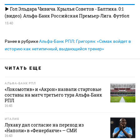
Гол Эльдара Чивича. Крылья Советов - Балтика. 0:1
(видео). Альфа-Банк Российская Премьер-Лига. Футбол
15:40
Ранее в рубрике
Альфа-Банк РПЛ
:
Григорян: «Семак войдет в
историю как нетипичный, выдающийся тренер»
ЧИТАТЬ ЕЩЕ
АЛЬФА-БАНК РПЛ
«Локомотив» и «Акрон» назвали стартовые
составы на матч третьего тура Альфа‑Банк
РПЛ
16:45
ИТАЛИЯ
Лукаку дал согласие на переход из
«Наполи» в «Фенербахче» — СМИ
16:43