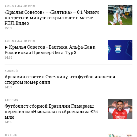
АЛЬФА-БАНК РПЛ
«Крылья Советов» — «Балтика» — 0:1. Чивич
на третьей минуте открыл счет в матче
РПЛ. Видео
15:37
АЛЬФА-БАНК РПЛ
Крылья Советов - Балтика. Альфа-Банк
Российская Премьер-Лига. Тур 3
14:54
ХОККЕЙ
Аршавин ответил Овечкину, что футбол является
спортом номер один
14:37
АНГЛИЯ
Футболист сборной Бразилии Гимараеш
перешел из «Ньюкасла» в «Арсенал» за £75
млн
14:35
ФУТБОЛ