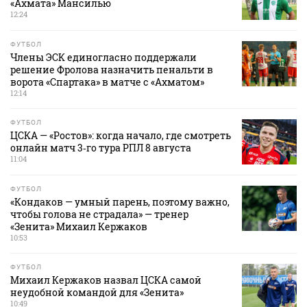
«Ахмата» Мансилью
12:24
ФУТБОЛ
Члены ЭСК единогласно поддержали
решение Фролова назначить пенальти в
ворота «Спартака» в матче с «Ахматом»
12:14
ФУТБОЛ
ЦСКА — «Ростов»: когда начало, где смотреть
онлайн матч 3‑го тура РПЛ 8 августа
11:04
ФУТБОЛ
«Кондаков — умный парень, поэтому важно,
чтобы голова не страдала» — тренер
«Зенита» Михаил Кержаков
10:53
ФУТБОЛ
Михаил Кержаков назвал ЦСКА самой
неудобной командой для «Зенита»
10:49