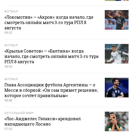
ФУТБОЛ
«Локомотив» — «Акрон»: когда начало, где
смотреть онлайн матч 3‑го тура РПЛ 8
августа
09:33
ФУТБОЛ
«Крылья Советов» — «Балтика»: когда
начало, где смотреть онлайн матч 3‑го тура
РПЛ 8 августа
08:56
ФУТБОЛ
Глава Ассоциации футбола Аргентины — о
Месси в сборной: «Он сам примет решение,
которое сочтет правильным»
08:48
ОСТАЛЬНОЙ МИР
«Лос‑Анджелес Гэлакси» арендовал
нападающего Лосано
07:25