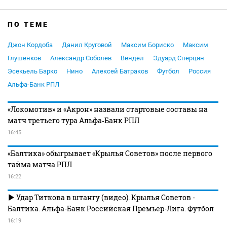
ПО ТЕМЕ
Джон Кордоба
Данил Круговой
Максим Бориско
Максим
Глушенков
Александр Соболев
Вендел
Эдуард Сперцян
Эсекьель Барко
Нино
Алексей Батраков
Футбол
Россия
Альфа-Банк РПЛ
«Локомотив» и «Акрон» назвали стартовые составы на
матч третьего тура Альфа‑Банк РПЛ
16:45
«Балтика» обыгрывает «Крылья Советов» после первого
тайма матча РПЛ
16:22
Удар Титкова в штангу (видео). Крылья Советов -
Балтика. Альфа-Банк Российская Премьер-Лига. Футбол
16:19