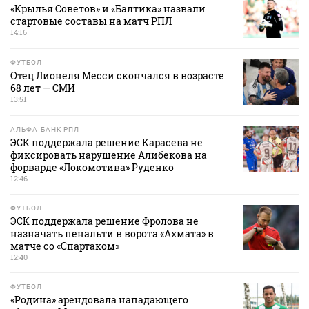
«Крылья Советов» и «Балтика» назвали
стартовые составы на матч РПЛ
14:16
ФУТБОЛ
Отец Лионеля Месси скончался в возрасте
68 лет — СМИ
13:51
АЛЬФА-БАНК РПЛ
ЭСК поддержала решение Карасева не
фиксировать нарушение Алибекова на
форварде «Локомотива» Руденко
12:46
ФУТБОЛ
ЭСК поддержала решение Фролова не
назначать пенальти в ворота «Ахмата» в
матче со «Спартаком»
12:40
ФУТБОЛ
«Родина» арендовала нападающего