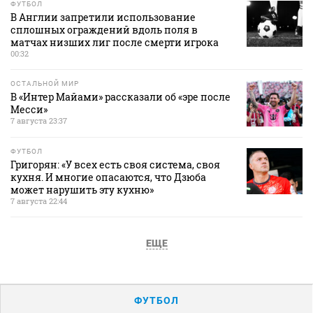
ФУТБОЛ
В Англии запретили использование
сплошных ограждений вдоль поля в
матчах низших лиг после смерти игрока
00:32
ОСТАЛЬНОЙ МИР
В «Интер Майами» рассказали об «эре после
Месси»
7 августа 23:37
ФУТБОЛ
Григорян: «У всех есть своя система, своя
кухня. И многие опасаются, что Дзюба
может нарушить эту кухню»
7 августа 22:44
ЕЩЕ
ФУТБОЛ