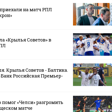
 приехали на матч РПЛ
крон»
ла «Крылья Советов» в
РПЛ
я. Крылья Советов - Балтика.
а-Банк Российская Премьер-
 помог «Челси» разгромить
ищеском матче