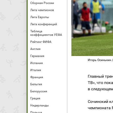
Сборная России
Лига чемпионов
Лига Европы
Лига конференций
Таблица
коэффициентов УЕФА
Рейтинг ФИФА
Англия
Германия
Игорь Осинькин /
Испания
Италия
Главный тре
Франция
ТВ», что пок
Бельгия
в следующем
Белоруссия
Греция
Сочинский к
Нидерланды
чемпионата Р
Польша