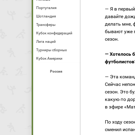
Португалия
— Я в первы
давайте дожд
Шотландия
делать мне, 
Трансферы
бывают уже п
Кубок конфедераций
сезон.
Лига наций
Турниры сборных
— Хотелось 
Кубок Америки
футболистов
Россия
— Эта команд
Сейчас непо
сезон. Это б
какую‑то дор
в эфире «Мат
По ходу сезо
сменил испа