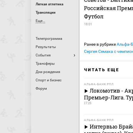
Легкая атлетика
Российская Прем
Трансляции
Футбол
Еще...
18:01
Телепрограмма
Ранее в рубрике
Альфа-
Результаты
Сергея Семака с чемпио
События
Трансферы
ЧИТАТЬ ЕЩЕ
Дни рождения
Спорт и бизнес
АЛЬФА-БАНК РПЛ
Форум
Локомотив - Ак
Премьер-Лига. Ту
17:25
АЛЬФА-БАНК РПЛ
Интервью Брай