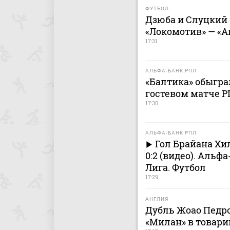
ФУТБОЛ
Дзюба и Слуцкий
«Локомотив» — «А
17:31
АЛЬФА-БАНК РПЛ
«Балтика» обыгра
гостевом матче 
17:30
АЛЬФА-БАНК РПЛ
Гол Брайана Хил
0:2 (видео). Альф
Лига. Футбол
17:29
АНГЛИЯ
Дубль Жоао Педро
«Милан» в товар