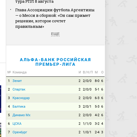
тура РПЛ 8 августа
Глава Ассоциации футбола Аргентины
— о Месси в сборной: «Он сам примет
решение, которое сочтет
правильным»
ЕЩЕ
АЛЬФА-БАНК РОССИЙСКАЯ
ПРЕМЬЕР-ЛИГА
№
Команда
И
В/Н/П
М
О
1
Зенит
2
2/0/0
8-0
6
2
Спартак
2
2/0/0
5-1
6
3
Краснодар
2
2/0/0
6-3
6
4
Балтика
3
2/0/1
5-3
6
5
Динамо Мх
2
2/0/0
4-2
6
6
ЦСКА
2
1/1/0
3-2
4
7
Оренбург
2
1/0/1
2-4
3