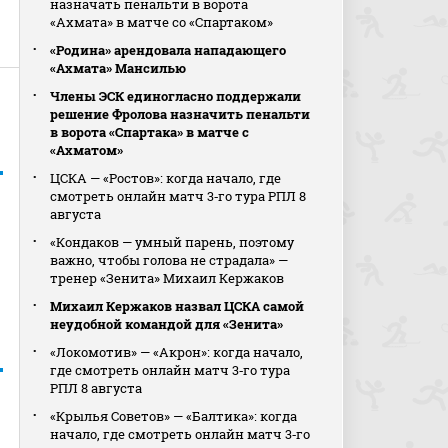
назначать пенальти в ворота
«Ахмата» в матче со «Спартаком»
«Родина» арендовала нападающего
«Ахмата» Мансилью
Члены ЭСК единогласно поддержали
решение Фролова назначить пенальти
в ворота «Спартака» в матче с
«Ахматом»
ЦСКА — «Ростов»: когда начало, где
смотреть онлайн матч 3‑го тура РПЛ 8
августа
«Кондаков — умный парень, поэтому
важно, чтобы голова не страдала» —
тренер «Зенита» Михаил Кержаков
Михаил Кержаков назвал ЦСКА самой
неудобной командой для «Зенита»
«Локомотив» — «Акрон»: когда начало,
где смотреть онлайн матч 3‑го тура
РПЛ 8 августа
«Крылья Советов» — «Балтика»: когда
начало, где смотреть онлайн матч 3‑го