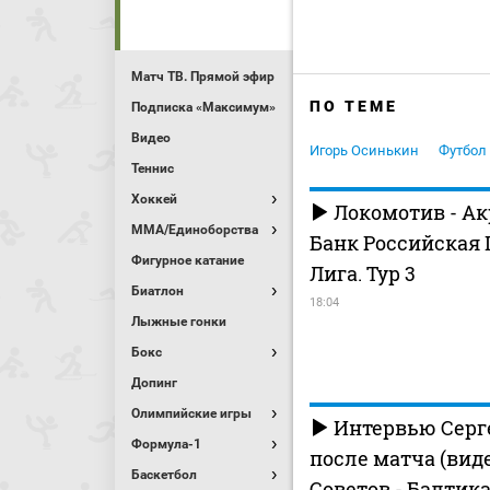
Матч ТВ. Прямой эфир
ПО ТЕМЕ
Подписка «Максимум»
Видео
Игорь Осинькин
Футбол
Теннис
Хоккей
Локомотив - Ак
MMA/Единоборства
Банк Российская
Фигурное катание
Лига. Тур 3
Биатлон
18:04
Лыжные гонки
Бокс
Допинг
Олимпийские игры
Интервью Серг
Формула-1
после матча (вид
Баскетбол
Советов - Балтик