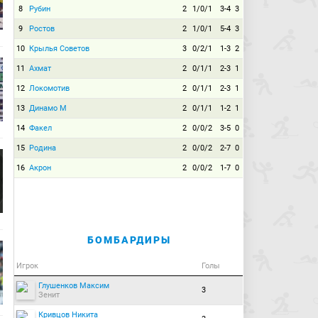
8
Рубин
2
1/0/1
3-4
3
9
Ростов
2
1/0/1
5-4
3
10
Крылья Советов
3
0/2/1
1-3
2
11
Ахмат
2
0/1/1
2-3
1
12
Локомотив
2
0/1/1
2-3
1
13
Динамо М
2
0/1/1
1-2
1
14
Факел
2
0/0/2
3-5
0
15
Родина
2
0/0/2
2-7
0
16
Акрон
2
0/0/2
1-7
0
БОМБАРДИРЫ
Игрок
Голы
Глушенков Максим
3
Зенит
Кривцов Никита