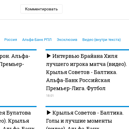
Комментировать
Россия
Альфа-Банк РПЛ
Эксклюзив
Видео (внутри текста)
рон. Альфа-
Интервью Брайана Хиля
 Премьер-
лучшего игрока матча (видео).
Крылья Советов - Балтика.
Альфа-Банк Российская
Премьер-Лига. Футбол
18:01
ея Булатова
Крылья Советов - Балтика.
ео). Крылья
Голы и лучшие моменты
а. Альфа-Банк
(видео). Альфа-Банк