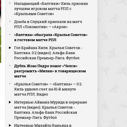
Нападающий «Балтики» Хиль признан
лучшим игроком матча РПЛ с
«Крыльями Советов»
Дзюба и Слуцкий приехали на матч
РПЛ «Локомотив» — «Акрон»
«Балтика» обыграла «Крылья Советов»
в гостевом матче РПЛ
Гол Брайана Хиля. Крылья Советов -
Балтика. 0:2 (видео). Альфа-Банк
Российская Премьер-Лига. Футбол
Дубль Жоао Педро помог «Челси»
разгромить «Милан» в товарищеском
матче
«Крылья Советов» — «Балтика» — 0:2.
Хиль удвоил счет на 81‑й минуте
матча РПЛ. Видео
Интервью Аймана Мурида в перерыве
матча (видео). Крылья Советов -
Балтика. Альфа-Банк Российская
Премьер-Лига. Футбол
Интервью Михайло Баньяца в