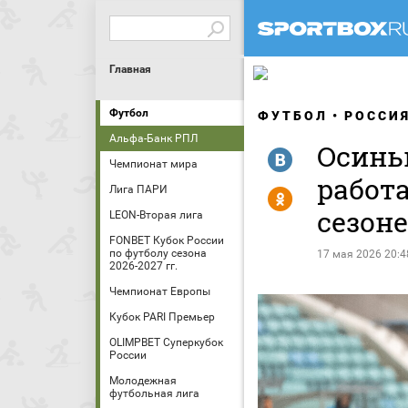
Главная
Футбол
ФУТБОЛ
РОССИ
Альфа-Банк РПЛ
Осинь
R
Чемпионат мира
работ
Лига ПАРИ
Y
сезоне
LEON-Вторая лига
FONBET Кубок России
по футболу сезона
17 мая 2026 20:4
2026-2027 гг.
Чемпионат Европы
Кубок PARI Премьер
OLIMPBET Суперкубок
России
Молодежная
футбольная лига