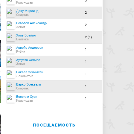
3
Краснодар
Даку Мирлинд
2
Спартак
Соболев Александр
2
Зенит
Хиль Брайан
2 (1)
Балтика
Арройо Андерсон
1
Рубин
Аугусто Фелипе
1
Зенит
Бакаев Зелимхан
1
Локомотив
Барко Эсекьель
1
Спартак
Боселли Хуан
1
Краснодар
ПОСЕЩАЕМОСТЬ