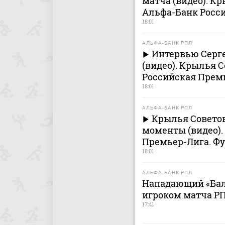
матча (видео). Кр
Альфа-Банк Росси
18:01
АЛЬФА-БАНК РПЛ
Интервью Серге
(видео). Крылья С
Российская Премь
18:01
АЛЬФА-БАНК РПЛ
Крылья Советов
моменты (видео).
Премьер-Лига. Ф
18:01
АЛЬФА-БАНК РПЛ
Нападающий «Бал
игроком матча Р
17:41