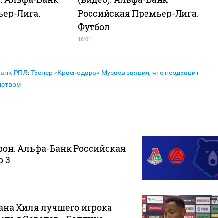
ьер-Лига.
Российская Премьер-Лига.
Футбол
18:01
Банк РПЛ
:
Тренер «Краснодара» Мусаев заявил, что поздравит
нством
рон. Альфа-Банк Российская
р 3
ана Хиля лучшего игрока