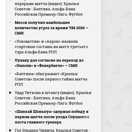
перерыве матча (видео). Крылья
Советов - Балтика. Альфа-Банк
Российская Премьер-Лига. Футбол
Месси получил наибольшее
количество угроз за время ЧМ‑2026 —
СМИ
«Локомотив» и «Акрон» назвали
стартовые составы на матч третьего
тура Альфа‑Банк РПЛ
Лукаку дал согласие на переход из
«Наполи» в «Фенербахче» — СМИ
«Балтика» обыгрывает «Крылья
Советов» после первого тайма матча
РПЛ
Удар Титкова в штангу (видео). Крылья
Советов - Балтика. Альфа-Банк
Российская Премьер-Лига. Футбол
«Шанхай Шэньхуа» одержал победу в
первом матче после ухода Слуцкого с
поста главного тренера
Гол Эльдара Чивича. Крылья Советов -