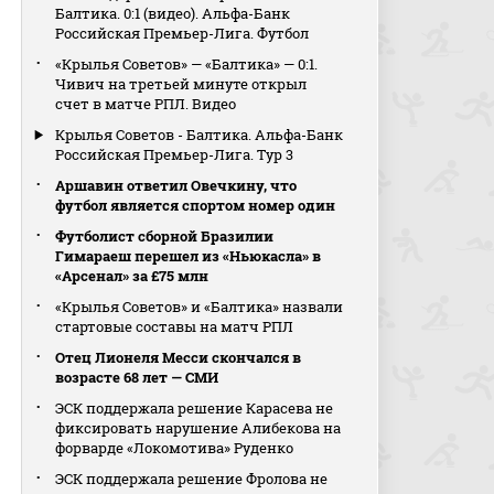
Балтика. 0:1 (видео). Альфа-Банк
Российская Премьер-Лига. Футбол
«Крылья Советов» — «Балтика» — 0:1.
Чивич на третьей минуте открыл
счет в матче РПЛ. Видео
Крылья Советов - Балтика. Альфа-Банк
Российская Премьер-Лига. Тур 3
Аршавин ответил Овечкину, что
футбол является спортом номер один
Футболист сборной Бразилии
Гимараеш перешел из «Ньюкасла» в
«Арсенал» за £75 млн
«Крылья Советов» и «Балтика» назвали
стартовые составы на матч РПЛ
Отец Лионеля Месси скончался в
возрасте 68 лет — СМИ
ЭСК поддержала решение Карасева не
фиксировать нарушение Алибекова на
форварде «Локомотива» Руденко
ЭСК поддержала решение Фролова не