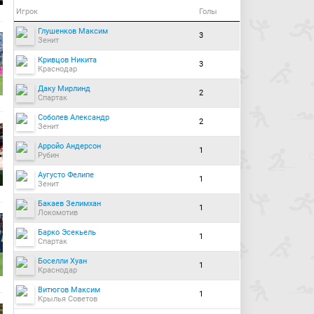
Игрок
Голы
Глушенков Максим
3
Зенит
Кривцов Никита
3
Краснодар
Даку Мирлинд
2
Спартак
Соболев Александр
2
Зенит
Арройо Андерсон
1
Рубин
Аугусто Фелипе
1
Зенит
Бакаев Зелимхан
1
Локомотив
Барко Эсекьель
1
Спартак
Боселли Хуан
1
Краснодар
Витюгов Максим
1
Крылья Советов