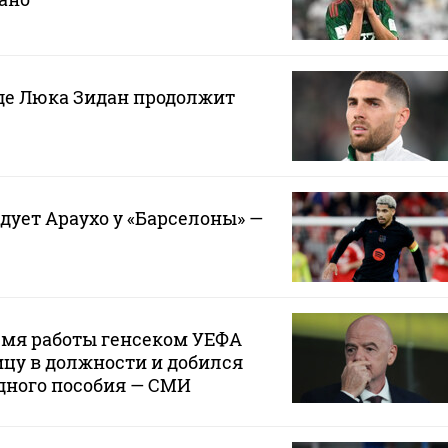
где Люка Зидан продолжит
дует Араухо у «Барселоны» —
емя работы генсеком УЕФА
цу в должности и добился
дного пособия — СМИ