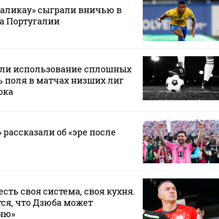
маликау» сыграли вничью в
а Португалии
или использование сплошных
 поля в матчах низших лиг
ока
 рассказали об «эре после
 есть своя система, своя кухня.
ся, что Дзюба может
хню»