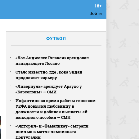
Войти
ФУТБОЛ
«Лос‑Анджелес Гэлакси» арендовал
нападающего Лосано
Стало известно, где Люка Зидан
продолжит карьеру
«Ливерпуль» арендует Араухо у
«Барселоны» — СМИ
Инфантино во время работы генсеком
УЕФА повысил любовницу в
должности и добился выплаты ей
выходного пособия — СМИ
«Эшторил» и «Фамаликау» сыграли
вничью в матче чемпионата
Португалии