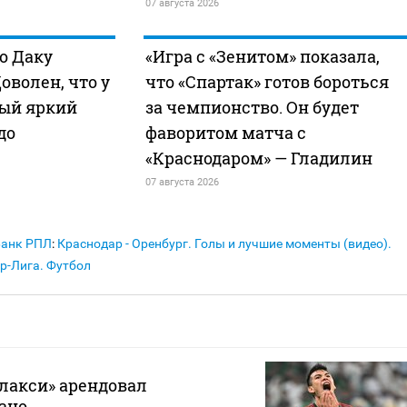
07 августа 2026
о Даку
«Игра с «Зенитом» показала,
оволен, что у
что «Спартак» готов бороться
вый яркий
за чемпионство. Он будет
до
фаворитом матча с
«Краснодаром» — Гладилин
07 августа 2026
Банк РПЛ
:
Краснодар - Оренбург. Голы и лучшие моменты (видео).
р-Лига. Футбол
лакси» арендовал
ано