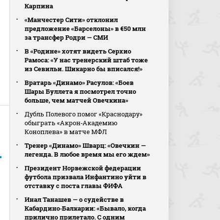
Карпина
«Манчестер Сити» отклонил
предложение «Барселоны» в €50 млн
за трансфер Родри — СМИ
В «Родине» хотят видеть Серхио
Рамоса: «У нас тренерский штаб тоже
из Севильи. Шикарно бы вписался!»
Вратарь «Динамо» Расулов: «Боев
Шары Буллета я посмотрел точно
больше, чем матчей Овечкина»
Дубль Полевого помог «Краснодару»
обыграть «Акрон‑Академию
Коноплева» в матче МФЛ
Тренер «Динамо» Шварц: «Овечкин —
легенда. В любое время мы его ждем»
Президент Норвежской федерации
футбола призвала Инфантино уйти в
отставку с поста главы ФИФА
Инал Танашев — о судействе в
Кабардино‑Балкарии: «Бывало, когда
прилично прилетало. С одним