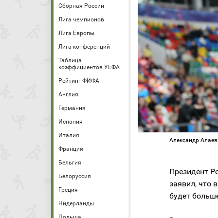
Сборная России
Лига чемпионов
Лига Европы
Лига конференций
Таблица
коэффициентов УЕФА
Рейтинг ФИФА
Англия
Германия
Испания
Италия
Александр Алаев
Франция
Бельгия
Президент Р
Белоруссия
заявил, что 
Греция
будет больше
Нидерланды
Польша