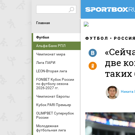
Главная
Футбол
ФУТБОЛ
РОССИ
Альфа-Банк РПЛ
«Сейч
R
Чемпионат мира
две к
Лига ПАРИ
Y
таких 
LEON-Вторая лига
FONBET Кубок России
по футболу сезона
2026-2027 гг.
Никита
Чемпионат Европы
Кубок PARI Премьер
OLIMPBET Суперкубок
России
Молодежная
футбольная лига