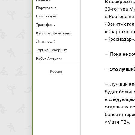
В воскресень
Португалия
30‑го тура М
в Ростове‑на
Шотландия
«Зенит» ста
Трансферы
«Спартак» по
Кубок конфедераций
«Краснодар»
Лига наций
Турниры сборных
— Пока не хо
Кубок Америки
— Это лучши
Россия
— Лучший вп
будет больше
в следующем
отдельная ис
более интере
«Матч ТВ».