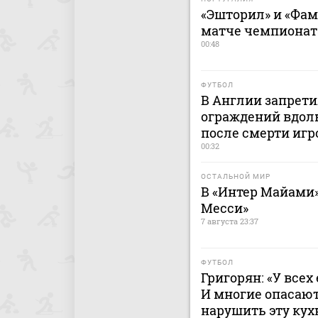
«Эшторил» и «Фа
матче чемпионат
00:48
ФУТБОЛ
В Англии запрет
ограждений вдоль
после смерти игр
00:32
ОСТАЛЬНОЙ МИР
В «Интер Майами»
Месси»
7 августа 23:37
ФУТБОЛ
Григорян: «У всех
И многие опасают
нарушить эту ку