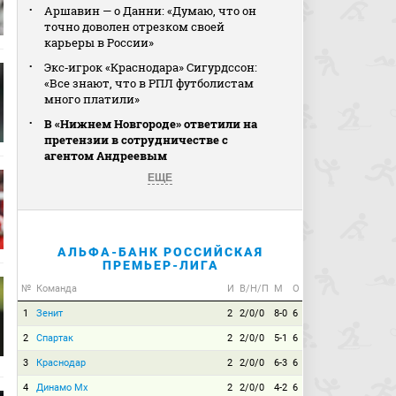
Аршавин — о Данни: «Думаю, что он
точно доволен отрезком своей
карьеры в России»
Экс‑игрок «Краснодара» Сигурдссон:
«Все знают, что в РПЛ футболистам
много платили»
В «Нижнем Новгороде» ответили на
претензии в сотрудничестве с
агентом Андреевым
ЕЩЕ
АЛЬФА-БАНК РОССИЙСКАЯ
ПРЕМЬЕР-ЛИГА
№
Команда
И
В/Н/П
М
О
1
Зенит
2
2/0/0
8-0
6
2
Спартак
2
2/0/0
5-1
6
3
Краснодар
2
2/0/0
6-3
6
4
Динамо Мх
2
2/0/0
4-2
6