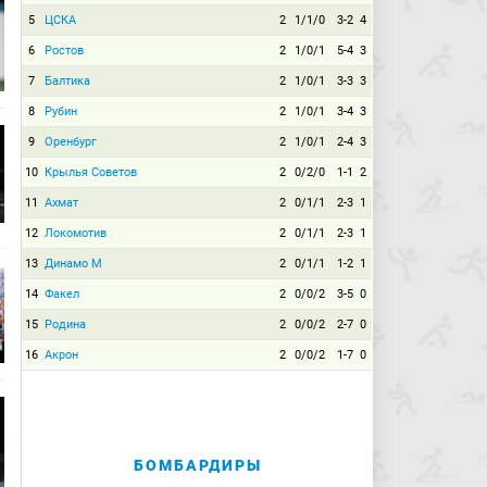
5
ЦСКА
2
1/1/0
3-2
4
6
Ростов
2
1/0/1
5-4
3
7
Балтика
2
1/0/1
3-3
3
8
Рубин
2
1/0/1
3-4
3
9
Оренбург
2
1/0/1
2-4
3
10
Крылья Советов
2
0/2/0
1-1
2
11
Ахмат
2
0/1/1
2-3
1
12
Локомотив
2
0/1/1
2-3
1
13
Динамо М
2
0/1/1
1-2
1
14
Факел
2
0/0/2
3-5
0
15
Родина
2
0/0/2
2-7
0
16
Акрон
2
0/0/2
1-7
0
БОМБАРДИРЫ