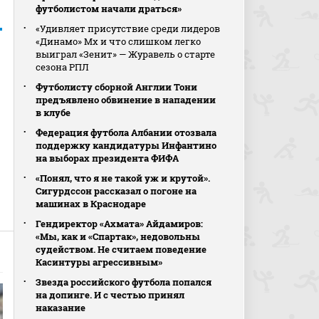
футболистом начали драться»
«Удивляет присутствие среди лидеров
«Динамо» Мх и что слишком легко
выиграл «Зенит» — Журавель о старте
сезона РПЛ
Футболисту сборной Англии Тони
предъявлено обвинение в нападении
в клубе
Федерация футбола Албании отозвала
поддержку кандидатуры Инфантино
на выборах президента ФИФА
«Понял, что я не такой уж и крутой».
Сигурдссон рассказал о погоне на
машинах в Краснодаре
Гендиректор «Ахмата» Айдамиров:
«Мы, как и «Спартак», недовольны
судейством. Не считаем поведение
Касинтуры агрессивным»
Звезда российского футбола попался
на допинге. И с честью принял
наказание