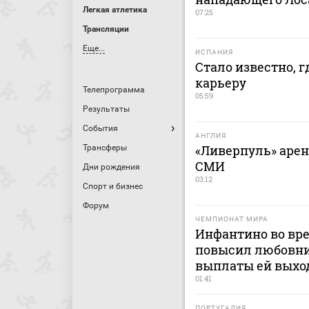
Легкая атлетика
07:25
Трансляции
Еще...
ИСПАНИЯ
Стало известно, 
карьеру
Телепрограмма
05:59
Результаты
События
АНГЛИЯ
«Ливерпуль» арен
Трансферы
СМИ
Дни рождения
03:12
Спорт и бизнес
Форум
ЧЕМПИОНАТ МИРА
Инфантино во вр
повысил любовни
выплаты ей выхо
01:41
ПОРТУГАЛИЯ