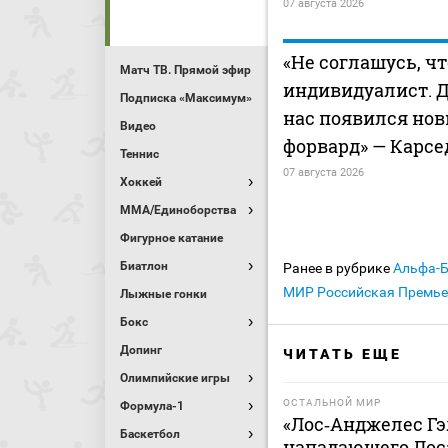
07 августа 2026
«Не соглашусь, чт
Матч ТВ. Прямой эфир
индивидуалист. Д
Подписка «Максимум»
нас появился но
Видео
форвард» — Карсе
Теннис
07 августа 2026
Хоккей
MMA/Единоборства
Фигурное катание
Биатлон
Ранее в рубрике
Альфа-
МИР Российская Премье
Лыжные гонки
Бокс
Допинг
ЧИТАТЬ ЕЩЕ
Олимпийские игры
ОСТАЛЬНОЙ МИР
Формула-1
«Лос‑Анджелес Гэ
Баскетбол
нападающего Лос