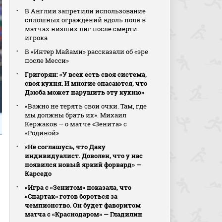
В Англии запретили использование
сплошных ограждений вдоль поля в
матчах низших лиг после смерти
игрока
В «Интер Майами» рассказали об «эре
после Месси»
Григорян: «У всех есть своя система,
своя кухня. И многие опасаются, что
Дзюба может нарушить эту кухню»
«Важно не терять свои очки. Там, где
мы должны брать их». Михаил
Кержаков — о матче «Зенита» с
«Родиной»
«Не соглашусь, что Даку
индивидуалист. Доволен, что у нас
появился новый яркий форвард» —
Карседо
«Игра с «Зенитом» показала, что
«Спартак» готов бороться за
чемпионство. Он будет фаворитом
матча с «Краснодаром» — Гладилин