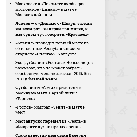
Московский «Локомотив» обыграл
московское «Динамо» в матче
Молодежной лиги
Ловчев — о «Динамо»: «Шварц, заткни
им всем рот. Выиграй три матча, и
мы будем тут говорить: «Красавец»
«Алания» проведет первый матч на
обновленном Республиканском
стадионе «Спартак» 15 августа
Экс‑футболист «Ростова» Новосельцев
рассказал, что не может забрать
серебряную медаль за сезон‑2015/16 в
РПЛ у бывшей жены
Футболисты «Сочи» прилетели в
Москву на матч Первой лиги с
«Торпедо»
«Ростов» обыграл «Зенит» в матче
МФЛ
Мастантуоно перешел из «Реала» в
«Фиорентину» на правах аренды
Стало известно имя сына Валерия