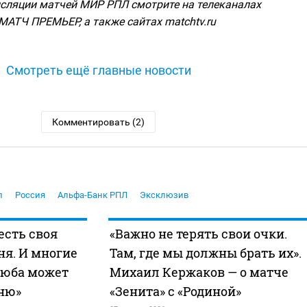
сляции матчей МИР РПЛ смотрите на телеканалах
МАТЧ ПРЕМЬЕР, а также сайтах matchtv.ru
Смотреть ещё главные новости
Комментировать (2)
л
Россия
Альфа-Банк РПЛ
Эксклюзив
 есть своя
«Важно не терять свои очки.
ня. И многие
Там, где мы должны брать их».
зюба может
Михаил Кержаков — о матче
хню»
«Зенита» с «Родиной»