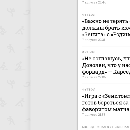
7 августа 22:44
ФУТБОЛ
«Важно не терять 
должны брать их»
«Зенита» с «Родин
7 августа 22:31
ФУТБОЛ
«Не соглашусь, ч
Доволен, что у н
форвард» — Карсе
7 августа 22:06
ФУТБОЛ
«Игра с «Зенитом»
готов бороться за
фаворитом матча 
7 августа 21:56
МОЛОДЕЖНАЯ ФУТБОЛЬНАЯ 