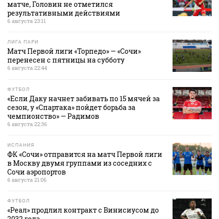
матче, Головин не отметился
результативными действиями
6 августа 23:11
ЛИГА ПАРИ
Матч Первой лиги «Торпедо» — «Сочи»
перенесен с пятницы на субботу
6 августа 22:44
ФУТБОЛ
«Если Даку начнет забивать по 15 мячей за
сезон, у «Спартака» пойдет борьба за
чемпионство» — Радимов
6 августа 22:36
ИСПАНИЯ
ФК «Сочи» отправится на матч Первой лиги
в Москву двумя группами из соседних с
Сочи аэропортов
6 августа 21:06
ФУТБОЛ
«Реал» продлил контракт с Винисиусом до
2032 года