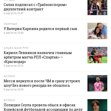
Салах подписал с «Трабзонспором»
двухлетний контракт
6 августа 15:47
СБОРНЫЕ
У Валерия Карпина родился первый сын
6 августа 15:43
АЛЬФА-БАНК РПЛ
Кирилл Левников назначен главным
арбитром матча РПЛ «Спартак» —
«Краснодар»
6 августа 15:15
ФУТБОЛ
Месси вернулся после ЧМ и сразу устроил
шоу! Без нового рекорда не обошлось
6 августа 15:05
ФУТБОЛ
Полиция Сеула провела обыск в офисах
Корейской футбольной ассоциации по делу