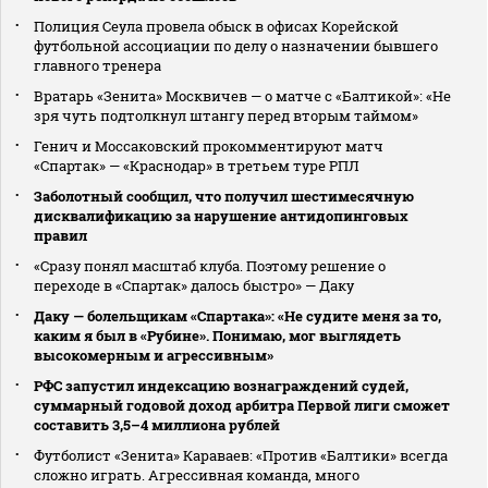
Полиция Сеула провела обыск в офисах Корейской
футбольной ассоциации по делу о назначении бывшего
главного тренера
Вратарь «Зенита» Москвичев — о матче с «Балтикой»: «Не
зря чуть подтолкнул штангу перед вторым таймом»
Генич и Моссаковский прокомментируют матч
«Спартак» — «Краснодар» в третьем туре РПЛ
Заболотный сообщил, что получил шестимесячную
дисквалификацию за нарушение антидопинговых
правил
«Сразу понял масштаб клуба. Поэтому решение о
переходе в «Спартак» далось быстро» — Даку
Даку — болельщикам «Спартака»: «Не судите меня за то,
каким я был в «Рубине». Понимаю, мог выглядеть
высокомерным и агрессивным»
РФС запустил индексацию вознаграждений судей,
суммарный годовой доход арбитра Первой лиги сможет
составить 3,5–4 миллиона рублей
Футболист «Зенита» Караваев: «Против «Балтики» всегда
сложно играть. Агрессивная команда, много