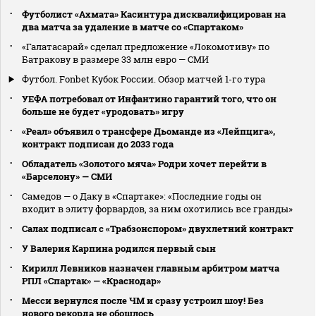
Футболист «Ахмата» Касинтура дисквалифицирован на
два матча за удаление в матче со «Спартаком»
«Галатасарай» сделал предложение «Локомотиву» по
Батракову в размере 33 млн евро — СМИ
Футбол. Fonbet Кубок России. Обзор матчей 1-го тура
УЕФА потребовал от Инфантино гарантий того, что он
больше не будет «уродовать» игру
«Реал» объявил о трансфере Дьоманде из «Лейпцига»,
контракт подписан до 2033 года
Обладатель «Золотого мяча» Родри хочет перейти в
«Барселону» — СМИ
Самедов — о Даку в «Спартаке»: «Последние годы он
входит в элиту форвардов, за ним охотились все гранды»
Салах подписал с «Трабзонспором» двухлетний контракт
У Валерия Карпина родился первый сын
Кирилл Левников назначен главным арбитром матча
РПЛ «Спартак» — «Краснодар»
Месси вернулся после ЧМ и сразу устроил шоу! Без
нового рекорда не обошлось