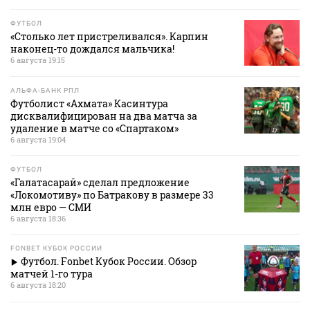
ФУТБОЛ
«Столько лет пристреливался». Карпин
наконец-то дождался мальчика!
6 августа 19:15
АЛЬФА-БАНК РПЛ
Футболист «Ахмата» Касинтура
дисквалифицирован на два матча за
удаление в матче со «Спартаком»
6 августа 19:04
ФУТБОЛ
«Галатасарай» сделал предложение
«Локомотиву» по Батракову в размере 33
млн евро — СМИ
6 августа 18:36
FONBET КУБОК РОССИИ
Футбол. Fonbet Кубок России. Обзор
матчей 1-го тура
6 августа 18:20