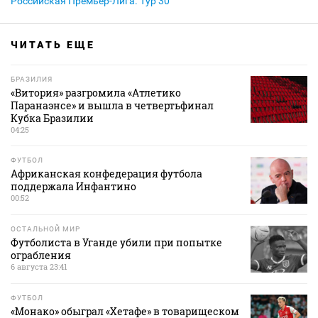
Российская Премьер-Лига. Тур 30
ЧИТАТЬ ЕЩЕ
БРАЗИЛИЯ
«Витория» разгромила «Атлетико
Паранаэнсе» и вышла в четвертьфинал
Кубка Бразилии
04:25
ФУТБОЛ
Африканская конфедерация футбола
поддержала Инфантино
00:52
ОСТАЛЬНОЙ МИР
Футболиста в Уганде убили при попытке
ограбления
6 августа 23:41
ФУТБОЛ
«Монако» обыграл «Хетафе» в товарищеском