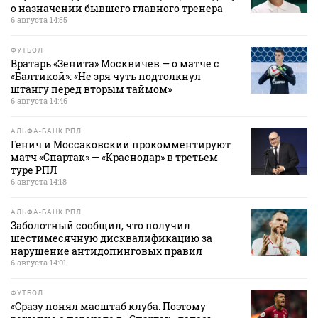
о назначении бывшего главного тренера
6 августа 14:55
ФУТБОЛ
Вратарь «Зенита» Москвичев — о матче с
«Балтикой»: «Не зря чуть подтолкнул
штангу перед вторым таймом»
6 августа 14:46
АЛЬФА-БАНК РПЛ
Генич и Моссаковский прокомментируют
матч «Спартак» — «Краснодар» в третьем
туре РПЛ
6 августа 14:18
АЛЬФА-БАНК РПЛ
Заболотный сообщил, что получил
шестимесячную дисквалификацию за
нарушение антидопинговых правил
6 августа 14:01
ФУТБОЛ
«Сразу понял масштаб клуба. Поэтому