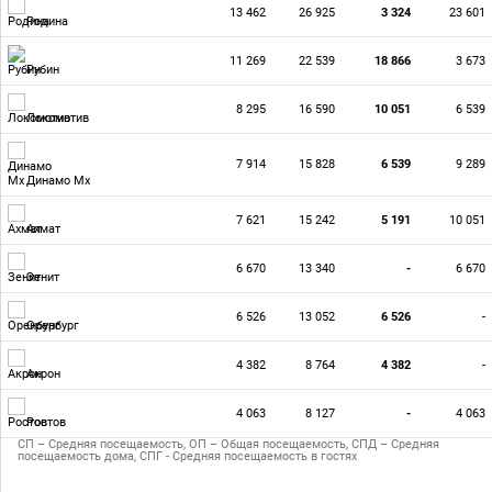
13 462
26 925
3 324
23 601
Родина
11 269
22 539
18 866
3 673
Рубин
8 295
16 590
10 051
6 539
Локомотив
7 914
15 828
6 539
9 289
Динамо Мх
7 621
15 242
5 191
10 051
Ахмат
6 670
13 340
-
6 670
Зенит
6 526
13 052
6 526
-
Оренбург
4 382
8 764
4 382
-
Акрон
4 063
8 127
-
4 063
Ростов
СП – Средняя посещаемость, ОП – Общая посещаемость, СПД – Средняя
посещаемость дома, СПГ - Средняя посещаемость в гостях