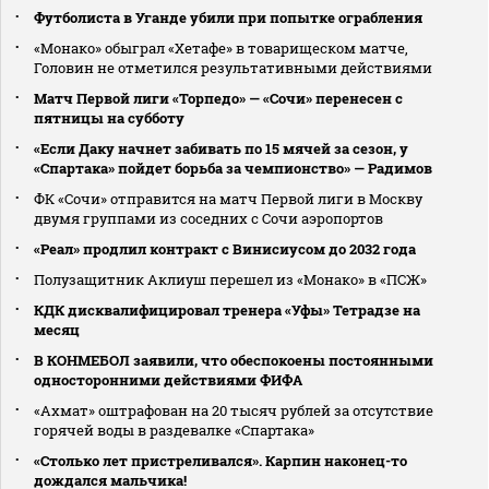
Футболиста в Уганде убили при попытке ограбления
«Монако» обыграл «Хетафе» в товарищеском матче,
Головин не отметился результативными действиями
Матч Первой лиги «Торпедо» — «Сочи» перенесен с
пятницы на субботу
«Если Даку начнет забивать по 15 мячей за сезон, у
«Спартака» пойдет борьба за чемпионство» — Радимов
ФК «Сочи» отправится на матч Первой лиги в Москву
двумя группами из соседних с Сочи аэропортов
«Реал» продлил контракт с Винисиусом до 2032 года
Полузащитник Аклиуш перешел из «Монако» в «ПСЖ»
КДК дисквалифицировал тренера «Уфы» Тетрадзе на
месяц
В КОНМЕБОЛ заявили, что обеспокоены постоянными
односторонними действиями ФИФА
«Ахмат» оштрафован на 20 тысяч рублей за отсутствие
горячей воды в раздевалке «Спартака»
«Столько лет пристреливался». Карпин наконец-то
дождался мальчика!