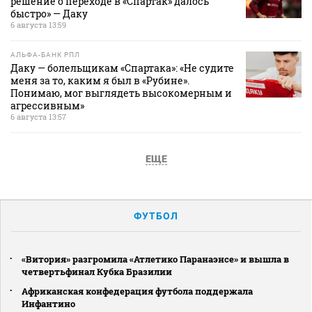
решение о переходе в «Спартак» далось
быстро» — Даку
6 августа 13:59
АЛЬФА-БАНК РПЛ
Даку — болельщикам «Спартака»: «Не судите
меня за то, каким я был в «Рубине».
Понимаю, мог выглядеть высокомерным и
агрессивным»
6 августа 13:57
ЕЩЕ
ФУТБОЛ
«Витория» разгромила «Атлетико Паранаэнсе» и вышла в
четвертьфинал Кубка Бразилии
Африканская конфедерация футбола поддержала
Инфантино