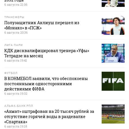
6 августа 21:06
ТРАНСФЕРЫ
Полузащитник Аклиуш перешел из
«Монако» в «ПСЖ»
6 августа 20:36
ЛИГА ПАРИ
КДК дисквалифицировал тренера «Уфы»
Тетрадзе на месяц
6 августа 19:41
ФУТБОЛ
В КОНМЕБОЛ заявили, что обеспокоены
постоянными односторонними
действиями ФИФА
6 августа 19:32
АЛЬФА-БАНК РПЛ
«Ахмат» оштрафован на 20 тысяч рублей за
отсутствие горячей воды в раздевалке
«Спартака»
6 августа 19:18