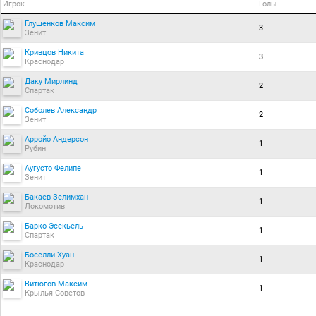
Игрок
Голы
Глушенков Максим
3
Зенит
Кривцов Никита
3
Краснодар
Даку Мирлинд
2
Спартак
Соболев Александр
2
Зенит
Арройо Андерсон
1
Рубин
Аугусто Фелипе
1
Зенит
Бакаев Зелимхан
1
Локомотив
Барко Эсекьель
1
Спартак
Боселли Хуан
1
Краснодар
Витюгов Максим
1
Крылья Советов