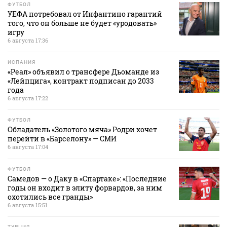
ФУТБОЛ
УЕФА потребовал от Инфантино гарантий
того, что он больше не будет «уродовать»
игру
6 августа 17:36
ИСПАНИЯ
«Реал» объявил о трансфере Дьоманде из
«Лейпцига», контракт подписан до 2033
года
6 августа 17:22
ФУТБОЛ
Обладатель «Золотого мяча» Родри хочет
перейти в «Барселону» — СМИ
6 августа 17:04
ФУТБОЛ
Самедов — о Даку в «Спартаке»: «Последние
годы он входит в элиту форвардов, за ним
охотились все гранды»
6 августа 15:51
ТУРЦИЯ