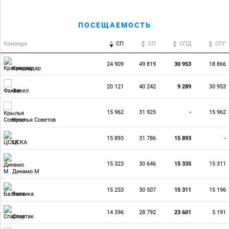
ПОСЕЩАЕМОСТЬ
Команда
СП
ОП
CПД
CПГ
24 909
49 819
30 953
18 866
Краснодар
20 121
40 242
9 289
30 953
Факел
15 962
31 925
-
15 962
Крылья Советов
15 893
31 786
15 893
-
ЦСКА
15 323
30 646
15 335
15 311
Динамо М
15 253
30 507
15 311
15 196
Балтика
14 396
28 792
23 601
5 191
Спартак