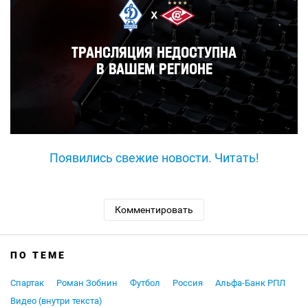
Появились свежие новости. Читать!
Комментировать
ПО ТЕМЕ
Спартак
Роман Зобнин
Футбол
Россия
Альфа-Банк РПЛ
Видео (внутри текста)