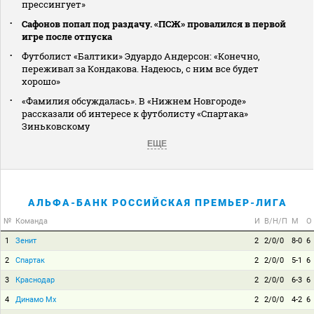
прессингует»
Сафонов попал под раздачу. «ПСЖ» провалился в первой
игре после отпуска
Футболист «Балтики» Эдуардо Андерсон: «Конечно,
переживал за Кондакова. Надеюсь, с ним все будет
хорошо»
«Фамилия обсуждалась». В «Нижнем Новгороде»
рассказали об интересе к футболисту «Спартака»
Зиньковскому
ЕЩЕ
АЛЬФА-БАНК РОССИЙСКАЯ ПРЕМЬЕР-ЛИГА
№
Команда
И
В/Н/П
М
О
1
Зенит
2
2/0/0
8-0
6
2
Спартак
2
2/0/0
5-1
6
3
Краснодар
2
2/0/0
6-3
6
4
Динамо Мх
2
2/0/0
4-2
6