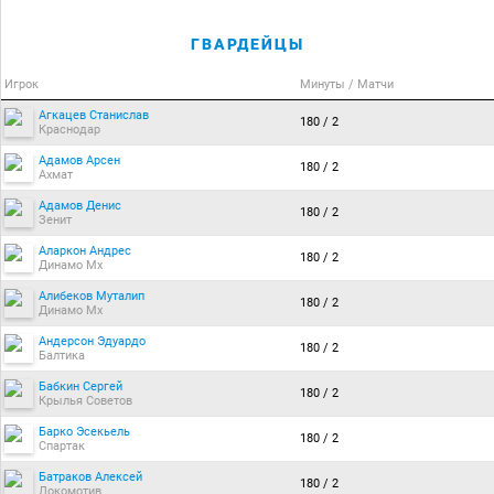
ГВАРДЕЙЦЫ
Игрок
Минуты / Матчи
Агкацев Станислав
180 / 2
Краснодар
Адамов Арсен
180 / 2
Ахмат
Адамов Денис
180 / 2
Зенит
Аларкон Андрес
180 / 2
Динамо Мх
Алибеков Муталип
180 / 2
Динамо Мх
Андерсон Эдуардо
180 / 2
Балтика
Бабкин Сергей
180 / 2
Крылья Советов
Барко Эсекьель
180 / 2
Спартак
Батраков Алексей
180 / 2
Локомотив