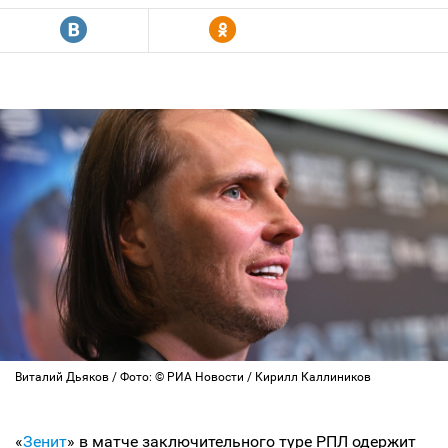
R
Y
Виталий Дьяков / Фото: © РИА Новости / Кирилл Каллиников
«
Зенит
» в матче заключительного туре РПЛ одержит