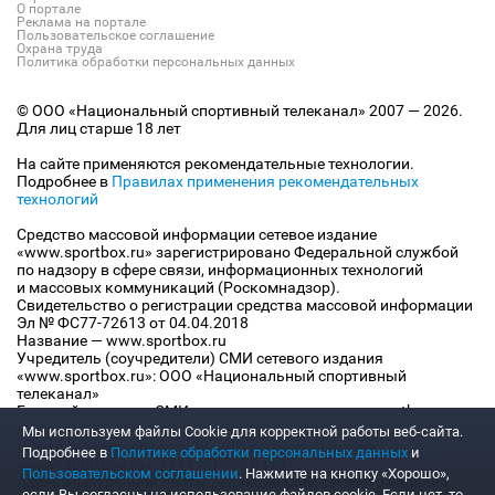
О портале
Реклама на портале
Пользовательское соглашение
Охрана труда
Политика обработки персональных данных
© ООО «Национальный спортивный телеканал» 2007 — 2026.
Для лиц старше 18 лет
На сайте применяются рекомендательные технологии.
Подробнее в
Правилах применения рекомендательных
технологий
Средство массовой информации сетевое издание
«www.sportbox.ru» зарегистрировано Федеральной службой
по надзору в сфере связи, информационных технологий
и массовых коммуникаций (Роскомнадзор).
Свидетельство о регистрации средства массовой информации
Эл № ФС77-72613 от 04.04.2018
Название — www.sportbox.ru
Учредитель (соучредители) СМИ сетевого издания
«www.sportbox.ru»: ООО «Национальный спортивный
телеканал»
Главный редактор СМИ сетевого издания «www.sportbox.ru»:
Конов В.А.
Мы используем файлы Сookie для корректной работы веб-сайта.
Номер телефона редакции СМИ сетевого издания
Подробнее в
Политике обработки персональных данных
и
«www.sportbox.ru»: +7 (495) 653 8419
Пользовательском соглашении
. Нажмите на кнопку «Хорошо»,
Адрес электронной почты редакции СМИ сетевого издания
если Вы согласны на использование файлов cookie. Если нет, то