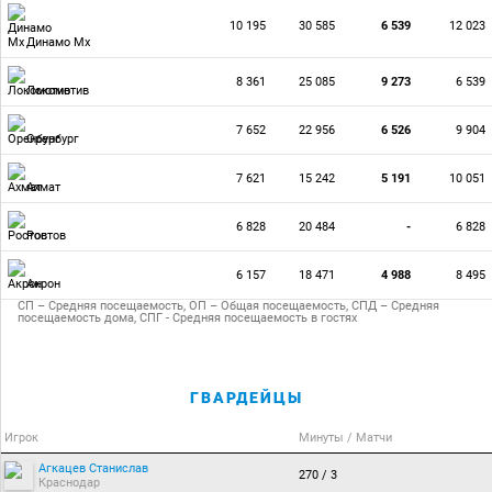
10 195
30 585
6 539
12 023
Динамо Мх
8 361
25 085
9 273
6 539
Локомотив
7 652
22 956
6 526
9 904
Оренбург
7 621
15 242
5 191
10 051
Ахмат
6 828
20 484
-
6 828
Ростов
6 157
18 471
4 988
8 495
Акрон
СП – Средняя посещаемость, ОП – Общая посещаемость, СПД – Средняя
посещаемость дома, СПГ - Средняя посещаемость в гостях
ГВАРДЕЙЦЫ
Игрок
Минуты / Матчи
Агкацев Станислав
270 / 3
Краснодар