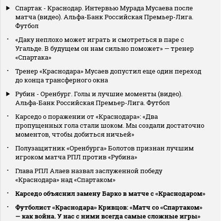
Спартак - Краснодар. Интервью Мурада Мусаева после
матча (видео). Альфа-Банк Российская Премьер-Лига.
Футбол
«Даку неплохо может играть и смотреться в паре с
Угальде. В будущем он нам сильно поможет» — тренер
«Спартака»
Тренер «Краснодара» Мусаев допустил еще один переход
до конца трансферного окна
Рубин - Оренбург. Голы и лучшие моменты (видео).
Альфа-Банк Российская Премьер-Лига. Футбол
Карседо о поражении от «Краснодара»: «Два
пропущенных гола стали шоком. Мы создали достаточно
моментов, чтобы добиться ничьей»
Полузащитник «Оренбурга» Болотов признан лучшим
игроком матча РПЛ против «Рубина»
Глава РПЛ Алаев назвал заслуженной победу
«Краснодара» над «Спартаком»
Карседо объяснил замену Барко в матче с «Краснодаром»
Футболист «Краснодара» Кривцов: «Матч со «Спартаком»
— как война. У нас с ними всегда самые сложные игры»