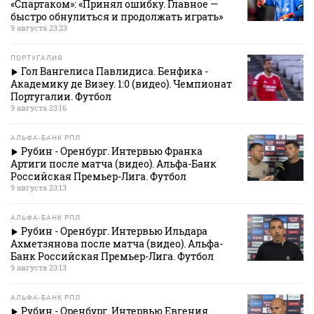
«Спартаком»: «Принял ошибку. Главное —
быстро обнулиться и продолжать играть»
9 августа 23:23
ПОРТУГАЛИЯ
Гол Вангелиса Павлидиса. Бенфика -
Академику де Визеу. 1:0 (видео). Чемпионат
Португалии. Футбол
9 августа 23:16
АЛЬФА-БАНК РПЛ
Рубин - Оренбург. Интервью Франка
Артиги после матча (видео). Альфа-Банк
Российская Премьер-Лига. Футбол
9 августа 23:13
АЛЬФА-БАНК РПЛ
Рубин - Оренбург. Интервью Ильдара
Ахметзянова после матча (видео). Альфа-
Банк Российская Премьер-Лига. Футбол
9 августа 23:13
АЛЬФА-БАНК РПЛ
Рубин - Оренбург. Интервью Евгения