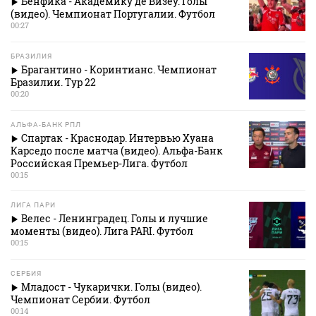
Бенфика - Академику де Визеу. Голы
(видео). Чемпионат Португалии. Футбол
00:27
БРАЗИЛИЯ
Брагантино - Коринтианс. Чемпионат
Бразилии. Тур 22
00:20
АЛЬФА-БАНК РПЛ
Спартак - Краснодар. Интервью Хуана
Карседо после матча (видео). Альфа-Банк
Российская Премьер-Лига. Футбол
00:15
ЛИГА ПАРИ
Велес - Ленинградец. Голы и лучшие
моменты (видео). Лига PARI. Футбол
00:15
СЕРБИЯ
Младост - Чукарички. Голы (видео).
Чемпионат Сербии. Футбол
00:14