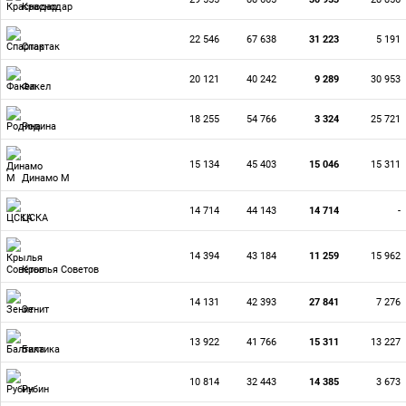
Краснодар
22 546
67 638
31 223
5 191
Спартак
20 121
40 242
9 289
30 953
Факел
18 255
54 766
3 324
25 721
Родина
15 134
45 403
15 046
15 311
Динамо М
14 714
44 143
14 714
-
ЦСКА
14 394
43 184
11 259
15 962
Крылья Советов
14 131
42 393
27 841
7 276
Зенит
13 922
41 766
15 311
13 227
Балтика
10 814
32 443
14 385
3 673
Рубин