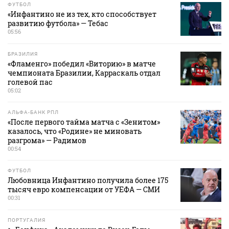
ФУТБОЛ
«Инфантино не из тех, кто способствует
развитию футбола» — Тебас
05:56
БРАЗИЛИЯ
«Фламенго» победил «Виторию» в матче
чемпионата Бразилии, Карраскаль отдал
голевой пас
05:02
АЛЬФА-БАНК РПЛ
«После первого тайма матча с «Зенитом»
казалось, что «Родине» не миновать
разгрома» — Радимов
00:54
ФУТБОЛ
Любовница Инфантино получила более 175
тысяч евро компенсации от УЕФА — СМИ
00:31
ПОРТУГАЛИЯ