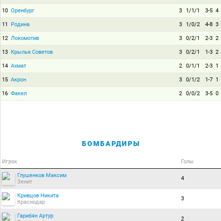
10
Оренбург
3
1/1/1
3-5
4
11
Родина
3
1/0/2
4-8
3
12
Локомотив
3
0/2/1
2-3
2
13
Крылья Советов
3
0/2/1
1-3
2
14
Ахмат
2
0/1/1
2-3
1
15
Акрон
3
0/1/2
1-7
1
16
Факел
2
0/0/2
3-5
0
БОМБАРДИРЫ
Игрок
Голы
Глушенков Максим
4
Зенит
Кривцов Никита
3
Краснодар
Гарибян Артур
2