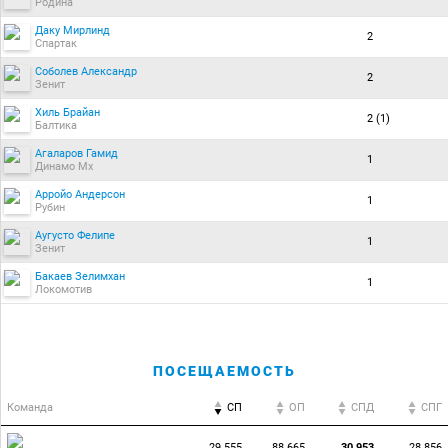
Родина
Даку Мирлинд
2
Спартак
Соболев Александр
2
Зенит
Хиль Брайан
2 (1)
Балтика
Агаларов Гамид
1
Динамо Мх
Арройо Андерсон
1
Рубин
Аугусто Фелипе
1
Зенит
Бакаев Зелимхан
1
Локомотив
ПОСЕЩАЕМОСТЬ
Команда
СП
ОП
CПД
CПГ
29 555
88 665
30 953
28 856