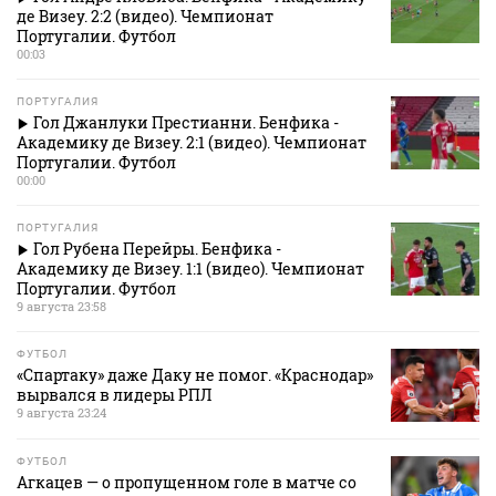
де Визеу. 2:2 (видео). Чемпионат
Португалии. Футбол
00:03
ПОРТУГАЛИЯ
Гол Джанлуки Престианни. Бенфика -
Академику де Визеу. 2:1 (видео). Чемпионат
Португалии. Футбол
00:00
ПОРТУГАЛИЯ
Гол Рубена Перейры. Бенфика -
Академику де Визеу. 1:1 (видео). Чемпионат
Португалии. Футбол
9 августа 23:58
ФУТБОЛ
«Спартаку» даже Даку не помог. «Краснодар»
вырвался в лидеры РПЛ
9 августа 23:24
ФУТБОЛ
Агкацев — о пропущенном голе в матче со