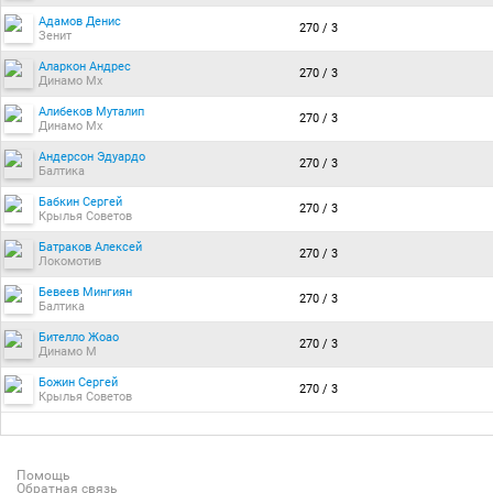
Адамов Денис
270 / 3
Зенит
Аларкон Андрес
270 / 3
Динамо Мх
Алибеков Муталип
270 / 3
Динамо Мх
Андерсон Эдуардо
270 / 3
Балтика
Бабкин Сергей
270 / 3
Крылья Советов
Батраков Алексей
270 / 3
Локомотив
Бевеев Мингиян
270 / 3
Балтика
Бителло Жоао
270 / 3
Динамо М
Божин Сергей
270 / 3
Крылья Советов
Помощь
Обратная связь