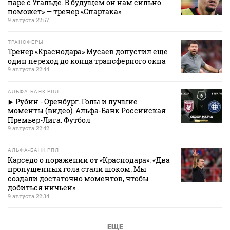
паре с Угальде. В будущем он нам сильно
поможет» — тренер «Спартака»
9 августа 22:57
ТРАНСФЕРЫ
Тренер «Краснодара» Мусаев допустил еще
один переход до конца трансферного окна
9 августа 22:44
АЛЬФА-БАНК РПЛ
Рубин - Оренбург. Голы и лучшие
моменты (видео). Альфа-Банк Российская
Премьер-Лига. Футбол
9 августа 22:42
АЛЬФА-БАНК РПЛ
Карседо о поражении от «Краснодара»: «Два
пропущенных гола стали шоком. Мы
создали достаточно моментов, чтобы
добиться ничьей»
9 августа 22:34
ЕЩЕ