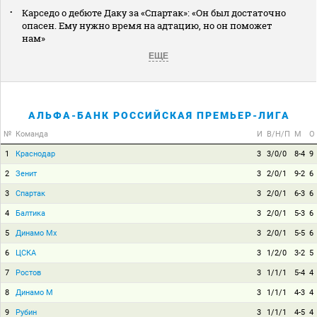
Карседо о дебюте Даку за «Спартак»: «Он был достаточно
опасен. Ему нужно время на адтацию, но он поможет
нам»
ЕЩЕ
АЛЬФА-БАНК РОССИЙСКАЯ ПРЕМЬЕР-ЛИГА
№
Команда
И
В/Н/П
М
О
1
Краснодар
3
3/0/0
8-4
9
2
Зенит
3
2/0/1
9-2
6
3
Спартак
3
2/0/1
6-3
6
4
Балтика
3
2/0/1
5-3
6
5
Динамо Мх
3
2/0/1
5-5
6
6
ЦСКА
3
1/2/0
3-2
5
7
Ростов
3
1/1/1
5-4
4
8
Динамо М
3
1/1/1
4-3
4
9
Рубин
3
1/1/1
4-5
4