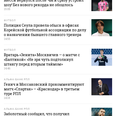
Месси вернулся после ЧМ и сразу устроил
шоу! Без нового рекорда не обошлось
15:05
ФУТБОЛ
Полиция Сеула провела обыск в офисах
Корейской футбольной ассоциации по делу
о назначении бывшего главного тренера
14:55
ФУТБОЛ
Вратарь «Зенита» Москвичев — о матче с
«Балтикой»: «Не зря чуть подтолкнул
штангу перед вторым таймом»
14:46
АЛЬФА-БАНК РПЛ
Генич и Моссаковский прокомментируют
матч «Спартак» — «Краснодар» в третьем
туре РПЛ
14:18
АЛЬФА-БАНК РПЛ
Заболотный сообщил, что получил