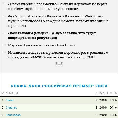
«Практически невозможно». Михаил Кержаков не верит
в победу клуба не из РПЛ в Кубке России
Футболист «Балтики» Беликов: «В матчах с «Зенитом»
нужно использовать каждый момент, потому что они не
прощают»
«Восстановим доверие». ФИФА заявила, что будет
защищать свою репутацию
Марино Пушич возглавил «Аль‑Ахли»
Испанские депутаты призвали пересмотреть решение о
проведении ЧМ‑2030 совместно с Марокко — СМИ
ЕЩЕ
АЛЬФА-БАНК РОССИЙСКАЯ ПРЕМЬЕР-ЛИГА
№
Команда
И
В/Н/П
М
О
1
Зенит
2
2/0/0
8-0
6
2
Спартак
2
2/0/0
5-1
6
3
Краснодар
2
2/0/0
6-3
6