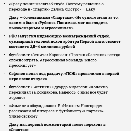
«Сразу понял масштаб клуба. Поэтому решение о
переходе в «Спартак» далось быстро» — Даку
Даку — болельщикам «Спартака»: «Не судите меня за то,
каким я был в «Рубине». Понимаю, мог выглядеть
высокомерным и агрессивным»
РФС запустил индексацию вознаграждений судей,
суммарный годовой доход арбитра Первой лиги сможет
составить 3,5–4 миллиона рублей
Футболист «Зенита» Караваев: «Против «Балтики» всегда
сложно играть. Агрессивная команда, много
прессингует»
Сафонов попал под раздачу. «ПСЖ» провалился в первой
игре после отпуска
Футболист «Балтики» Эдуардо Андерсон: «Конечно,
переживал за Кондакова. Надеюсь, с ним все будет
хорошо»
«Фамилия обсуждалась». В «Нижнем Новгороде»
рассказали об интересе к футболисту «Спартака»
Зиньковскому
Даку дал первый комментарий после перехода в
«Спартак»