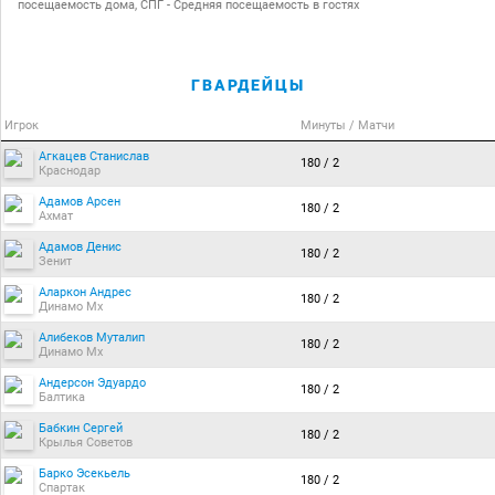
посещаемость дома, СПГ - Средняя посещаемость в гостях
ГВАРДЕЙЦЫ
Игрок
Минуты / Матчи
Агкацев Станислав
180 / 2
Краснодар
Адамов Арсен
180 / 2
Ахмат
Адамов Денис
180 / 2
Зенит
Аларкон Андрес
180 / 2
Динамо Мх
Алибеков Муталип
180 / 2
Динамо Мх
Андерсон Эдуардо
180 / 2
Балтика
Бабкин Сергей
180 / 2
Крылья Советов
Барко Эсекьель
180 / 2
Спартак