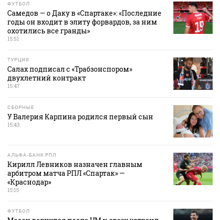
ФУТБОЛ
Самедов — о Даку в «Спартаке»: «Последние
годы он входит в элиту форвардов, за ним
охотились все гранды»
15:51
ТУРЦИЯ
Салах подписал с «Трабзонспором»
двухлетний контракт
15:47
СБОРНЫЕ
У Валерия Карпина родился первый сын
15:43
АЛЬФА-БАНК РПЛ
Кирилл Левников назначен главным
арбитром матча РПЛ «Спартак» —
«Краснодар»
15:15
ФУТБОЛ