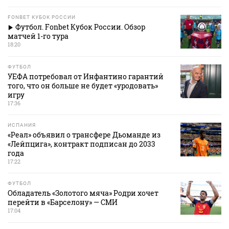
FONBET КУБОК РОССИИ
Футбол. Fonbet Кубок России. Обзор
матчей 1-го тура
18:20
ФУТБОЛ
УЕФА потребовал от Инфантино гарантий
того, что он больше не будет «уродовать»
игру
17:36
ИСПАНИЯ
«Реал» объявил о трансфере Дьоманде из
«Лейпцига», контракт подписан до 2033
года
17:22
ФУТБОЛ
Обладатель «Золотого мяча» Родри хочет
перейти в «Барселону» — СМИ
17:04