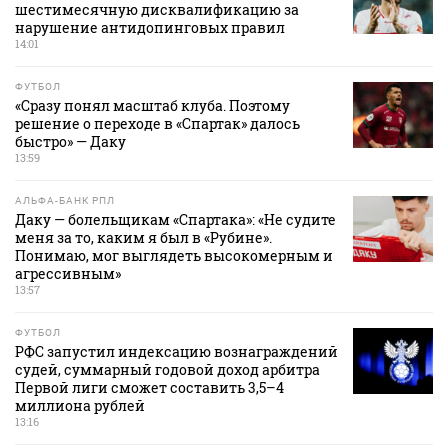
шестимесячную дисквалификацию за
нарушение антидопинговых правил
14:01
ФУТБОЛ
«Сразу понял масштаб клуба. Поэтому
решение о переходе в «Спартак» далось
быстро» — Даку
13:59
АЛЬФА-БАНК РПЛ
Даку — болельщикам «Спартака»: «Не судите
меня за то, каким я был в «Рубине».
Понимаю, мог выглядеть высокомерным и
агрессивным»
13:57
ФУТБОЛ
РФС запустил индексацию вознаграждений
судей, суммарный годовой доход арбитра
Первой лиги сможет составить 3,5–4
миллиона рублей
13:16