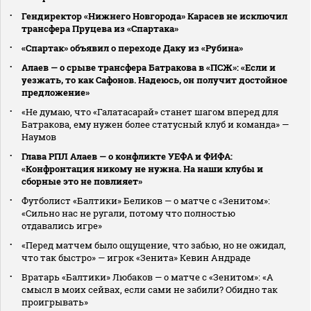
Гендиректор «Нижнего Новгорода» Карасев не исключил
трансфера Пруцева из «Спартака»
«Спартак» объявил о переходе Даку из «Рубина»
Алаев — о срыве трансфера Батракова в «ПСЖ»: «Если и
уезжать, то как Сафонов. Надеюсь, он получит достойное
предложение»
«Не думаю, что «Галатасарай» станет шагом вперед для
Батракова, ему нужен более статусный клуб и команда» —
Наумов
Глава РПЛ Алаев — о конфликте УЕФА и ФИФА:
«Конфронтация никому не нужна. На наши клубы и
сборные это не повлияет»
Футболист «Балтики» Беликов — о матче с «Зенитом»:
«Сильно нас не ругали, потому что полностью
отдавались игре»
«Перед матчем было ощущение, что забью, но не ожидал,
что так быстро» — игрок «Зенита» Кевин Андраде
Вратарь «Балтики» Любаков — о матче с «Зенитом»: «А
смысл в моих сейвах, если сами не забили? Обидно так
проигрывать»