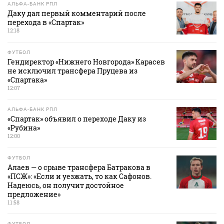
АЛЬФА-БАНК РПЛ
Даку дал первый комментарий после
перехода в «Спартак»
12:18
ФУТБОЛ
Гендиректор «Нижнего Новгорода» Карасев
не исключил трансфера Пруцева из
«Спартака»
12:07
АЛЬФА-БАНК РПЛ
«Спартак» объявил о переходе Даку из
«Рубина»
12:00
ФУТБОЛ
Алаев — о срыве трансфера Батракова в
«ПСЖ»: «Если и уезжать, то как Сафонов.
Надеюсь, он получит достойное
предложение»
11:58
ФУТБОЛ