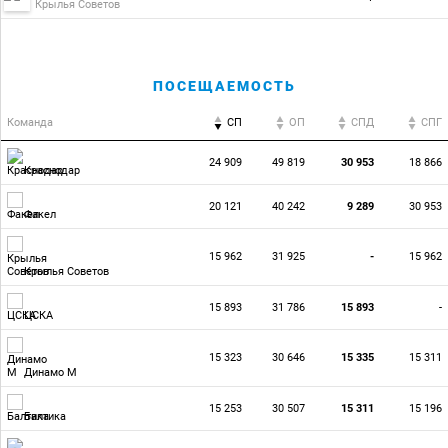
Крылья Советов
ПОСЕЩАЕМОСТЬ
Команда
СП
ОП
CПД
CПГ
24 909
49 819
30 953
18 866
Краснодар
20 121
40 242
9 289
30 953
Факел
15 962
31 925
-
15 962
Крылья Советов
15 893
31 786
15 893
-
ЦСКА
15 323
30 646
15 335
15 311
Динамо М
15 253
30 507
15 311
15 196
Балтика