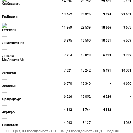
14 396
28 792
23 601
5 191
Спартак
13 462
26 925
3 324
23 601
Родина
11 269
22 539
18 866
3 673
Рубин
8 295
16 590
10 051
6 539
Локомотив
7 914
15 828
6 539
9 289
Динамо Мх
7 621
15 242
5 191
10 051
Ахмат
6 670
13 340
-
6 670
Зенит
6 526
13 052
6 526
-
Оренбург
4 382
8 764
4 382
-
Акрон
4 063
8 127
-
4 063
Ростов
СП – Средняя посещаемость, ОП – Общая посещаемость, СПД – Средняя