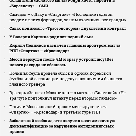
Обладатель «Золотого мяча» Родри хочет перейти в
«Барселону» — СМИ
Самедов — о Даку в «Спартаке»: «Последние годы он
входит в элиту форвардов, за ним охотились все гранды»
Салах подписал с «Трабзонспором» двухлетний контракт
У Валерия Карпина родился первый сын
Кирилл Левников назначен главным арбитром матча
РПЛ «Спартак» — «Краснодар»
Месси вернулся после ЧМ и сразу устроил шоу! Без
нового рекорда не обошлось
Полиция Сеула провела обыск в офисах Корейской
футбольной ассоциации по делу о назначении бывшего
главного тренера
Вратарь «Зенита» Москвичев — о матче с «Балтикой»: «Не
зря чуть подтолкнул штангу перед вторым таймом»
Генич и Моссаковский прокомментируют матч
«Спартак» — «Краснодар» в третьем туре РПЛ
Заболотный сообщил, что получил шестимесячную
дисквалификацию за нарушение антидопинговых
правил