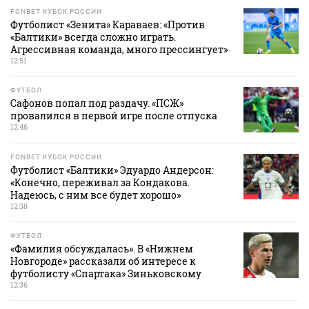
FONBET КУБОК РОССИИ
Футболист «Зенита» Караваев: «Против
«Балтики» всегда сложно играть.
Агрессивная команда, много прессингует»
12:51
ФУТБОЛ
Сафонов попал под раздачу. «ПСЖ»
провалился в первой игре после отпуска
12:46
FONBET КУБОК РОССИИ
Футболист «Балтики» Эдуардо Андерсон:
«Конечно, переживал за Кондакова.
Надеюсь, с ним все будет хорошо»
12:38
ФУТБОЛ
«Фамилия обсуждалась». В «Нижнем
Новгороде» рассказали об интересе к
футболисту «Спартака» Зиньковскому
12:36