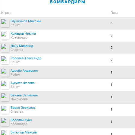
БОМБАРДИРЫ
Игрок
Голы
Глушенков Максим
3
Зенит
Кривцов Никита
3
Краснодар
Даку Мирлинд
2
Спартак
Соболев Александр
2
Зенит
Арройо Андерсон
1
Рубин
Аугусто Фелипе
1
Зенит
Бакаев Зелимхан
1
Локомотив
Барко Эсекьель
1
Спартак
Боселли Хуан
1
Краснодар
Витюгов Максим
1