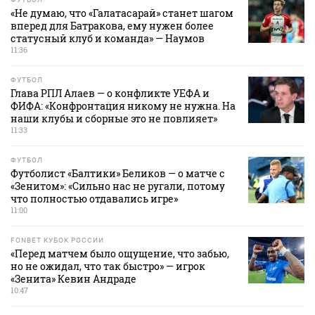
«Не думаю, что «Галатасарай» станет шагом
вперед для Батракова, ему нужен более
статусный клуб и команда» — Наумов
11:36
ФУТБОЛ
Глава РПЛ Алаев — о конфликте УЕФА и
ФИФА: «Конфронтация никому не нужна. На
наши клубы и сборные это не повлияет»
11:33
ФУТБОЛ
Футболист «Балтики» Беликов — о матче с
«Зенитом»: «Сильно нас не ругали, потому
что полностью отдавались игре»
11:00
FONBET КУБОК РОССИИ
«Перед матчем было ощущение, что забью,
но не ожидал, что так быстро» — игрок
«Зенита» Кевин Андраде
10:47