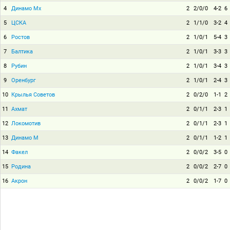
4
Динамо Мх
2
2/0/0
4-2
6
5
ЦСКА
2
1/1/0
3-2
4
6
Ростов
2
1/0/1
5-4
3
7
Балтика
2
1/0/1
3-3
3
8
Рубин
2
1/0/1
3-4
3
9
Оренбург
2
1/0/1
2-4
3
10
Крылья Советов
2
0/2/0
1-1
2
11
Ахмат
2
0/1/1
2-3
1
12
Локомотив
2
0/1/1
2-3
1
13
Динамо М
2
0/1/1
1-2
1
14
Факел
2
0/0/2
3-5
0
15
Родина
2
0/0/2
2-7
0
16
Акрон
2
0/0/2
1-7
0