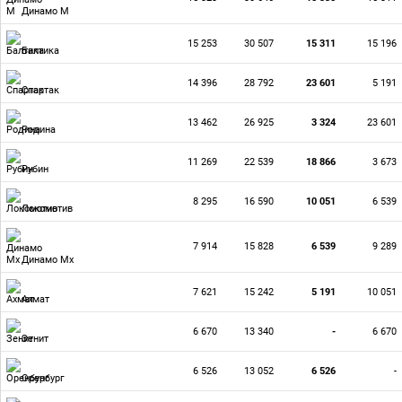
Динамо М
15 253
30 507
15 311
15 196
Балтика
14 396
28 792
23 601
5 191
Спартак
13 462
26 925
3 324
23 601
Родина
11 269
22 539
18 866
3 673
Рубин
8 295
16 590
10 051
6 539
Локомотив
7 914
15 828
6 539
9 289
Динамо Мх
7 621
15 242
5 191
10 051
Ахмат
6 670
13 340
-
6 670
Зенит
6 526
13 052
6 526
-
Оренбург