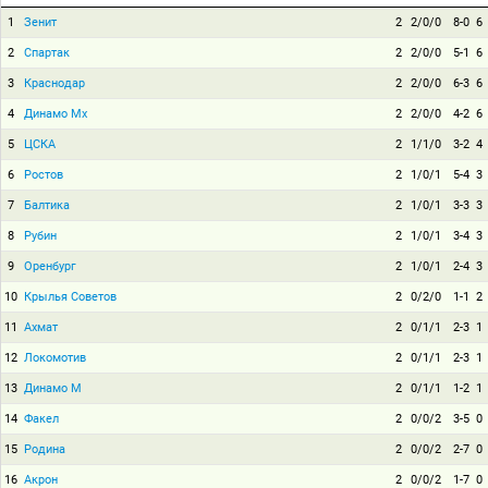
1
Зенит
2
2/0/0
8-0
6
2
Спартак
2
2/0/0
5-1
6
3
Краснодар
2
2/0/0
6-3
6
4
Динамо Мх
2
2/0/0
4-2
6
5
ЦСКА
2
1/1/0
3-2
4
6
Ростов
2
1/0/1
5-4
3
7
Балтика
2
1/0/1
3-3
3
8
Рубин
2
1/0/1
3-4
3
9
Оренбург
2
1/0/1
2-4
3
10
Крылья Советов
2
0/2/0
1-1
2
11
Ахмат
2
0/1/1
2-3
1
12
Локомотив
2
0/1/1
2-3
1
13
Динамо М
2
0/1/1
1-2
1
14
Факел
2
0/0/2
3-5
0
15
Родина
2
0/0/2
2-7
0
16
Акрон
2
0/0/2
1-7
0