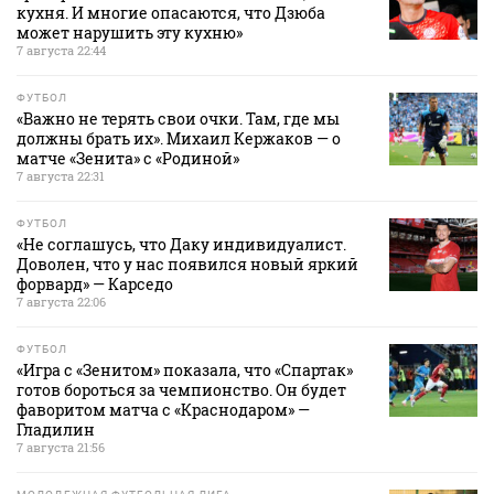
кухня. И многие опасаются, что Дзюба
может нарушить эту кухню»
7 августа 22:44
ФУТБОЛ
«Важно не терять свои очки. Там, где мы
должны брать их». Михаил Кержаков — о
матче «Зенита» с «Родиной»
7 августа 22:31
ФУТБОЛ
«Не соглашусь, что Даку индивидуалист.
Доволен, что у нас появился новый яркий
форвард» — Карседо
7 августа 22:06
ФУТБОЛ
«Игра с «Зенитом» показала, что «Спартак»
готов бороться за чемпионство. Он будет
фаворитом матча с «Краснодаром» —
Гладилин
7 августа 21:56