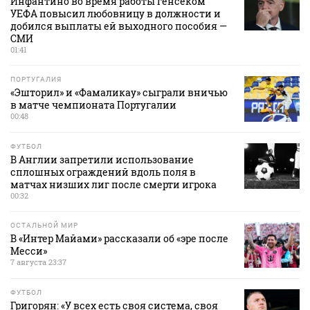
Инфантино во время работы генсеком
УЕФА повысил любовницу в должности и
добился выплаты ей выходного пособия —
СМИ
01:41
ПОРТУГАЛИЯ
«Эшторил» и «Фамаликау» сыграли вничью
в матче чемпионата Португалии
00:48
ФУТБОЛ
В Англии запретили использование
сплошных ограждений вдоль поля в
матчах низших лиг после смерти игрока
00:32
ОСТАЛЬНОЙ МИР
В «Интер Майами» рассказали об «эре после
Месси»
7 августа 23:37
ФУТБОЛ
Григорян: «У всех есть своя система, своя