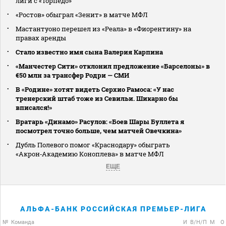
лиги с «Торпедо»
«Ростов» обыграл «Зенит» в матче МФЛ
Мастантуоно перешел из «Реала» в «Фиорентину» на
правах аренды
Стало известно имя сына Валерия Карпина
«Манчестер Сити» отклонил предложение «Барселоны» в
€50 млн за трансфер Родри — СМИ
В «Родине» хотят видеть Серхио Рамоса: «У нас
тренерский штаб тоже из Севильи. Шикарно бы
вписался!»
Вратарь «Динамо» Расулов: «Боев Шары Буллета я
посмотрел точно больше, чем матчей Овечкина»
Дубль Полевого помог «Краснодару» обыграть
«Акрон‑Академию Коноплева» в матче МФЛ
ЕЩЕ
АЛЬФА-БАНК РОССИЙСКАЯ ПРЕМЬЕР-ЛИГА
№
Команда
И
В/Н/П
М
О