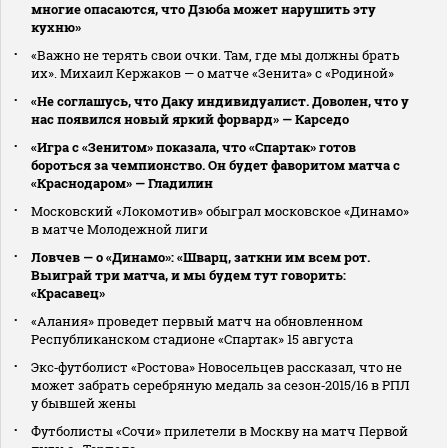
многие опасаются, что Дзюба может нарушить эту
кухню»
«Важно не терять свои очки. Там, где мы должны брать
их». Михаил Кержаков — о матче «Зенита» с «Родиной»
«Не соглашусь, что Даку индивидуалист. Доволен, что у
нас появился новый яркий форвард» — Карседо
«Игра с «Зенитом» показала, что «Спартак» готов
бороться за чемпионство. Он будет фаворитом матча с
«Краснодаром» — Гладилин
Московский «Локомотив» обыграл московское «Динамо»
в матче Молодежной лиги
Ловчев — о «Динамо»: «Шварц, заткни им всем рот.
Выиграй три матча, и мы будем тут говорить:
«Красавец»
«Алания» проведет первый матч на обновленном
Республиканском стадионе «Спартак» 15 августа
Экс‑футболист «Ростова» Новосельцев рассказал, что не
может забрать серебряную медаль за сезон‑2015/16 в РПЛ
у бывшей жены
Футболисты «Сочи» прилетели в Москву на матч Первой