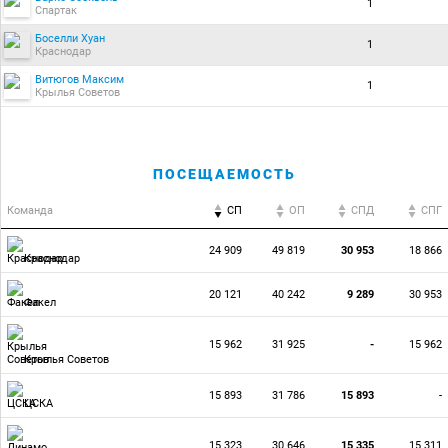
1
Спартак
Боселли Хуан
1
Краснодар
Витюгов Максим
1
Крылья Советов
ПОСЕЩАЕМОСТЬ
Команда
СП
ОП
CПД
CПГ
24 909
49 819
30 953
18 866
Краснодар
20 121
40 242
9 289
30 953
Факел
15 962
31 925
-
15 962
Крылья Советов
15 893
31 786
15 893
-
ЦСКА
15 323
30 646
15 335
15 311