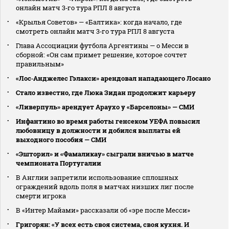
онлайн матч 3‑го тура РПЛ 8 августа
«Крылья Советов» — «Балтика»: когда начало, где
смотреть онлайн матч 3‑го тура РПЛ 8 августа
Глава Ассоциации футбола Аргентины — о Месси в
сборной: «Он сам примет решение, которое сочтет
правильным»
«Лос‑Анджелес Гэлакси» арендовал нападающего Лосано
Стало известно, где Люка Зидан продолжит карьеру
«Ливерпуль» арендует Араухо у «Барселоны» — СМИ
Инфантино во время работы генсеком УЕФА повысил
любовницу в должности и добился выплаты ей
выходного пособия — СМИ
«Эшторил» и «Фамаликау» сыграли вничью в матче
чемпионата Португалии
В Англии запретили использование сплошных
ограждений вдоль поля в матчах низших лиг после
смерти игрока
В «Интер Майами» рассказали об «эре после Месси»
Григорян: «У всех есть своя система, своя кухня. И