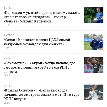
ФУТБОЛ
«Кондаков — умный парень, поэтому важно,
чтобы голова не страдала» — тренер
«Зенита» Михаил Кержаков
10:53
ФУТБОЛ
Михаил Кержаков назвал ЦСКА самой
неудобной командой для «Зенита»
10:49
ФУТБОЛ
«Локомотив» — «Акрон»: когда начало, где
смотреть онлайн матч 3‑го тура РПЛ 8
августа
09:33
ФУТБОЛ
«Крылья Советов» — «Балтика»: когда
начало, где смотреть онлайн матч 3‑го тура
РПЛ 8 августа
08:56