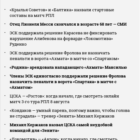
«Крылья Советов» и «Балтика» назвали стартовые
составы на матч РПЛ
Отец Лионеля Месси скончался в возрасте 68 лет — СМИ
ЭСК поддержала решение Карасева не фиксировать
нарушение Алибекова на форварде «Локомотива»
Руденко
ЭСК поддержала решение Фролова не назначать
пенальти в ворота «Ахмата» в матче со «Спартаком»
«Родина» арендовала нападающего «Ахмата» Мансилью
Члены ЭСК единогласно поддержали решение Фролова
назначить пенальти в ворота «Спартака» в матче с
«Ахматом»
ЦСКА — «Ростов»: когда начало, где смотреть онлайн
матч 3‑го тура РПЛ 8 августа
«Кондаков — умный парень, поэтому важно, чтобы голова
не страдала» — тренер «Зенита» Михаил Кержаков
Михаил Кержаков назвал ЦСКА самой неудобной
командой для «Зенита»
«Локомотив» — «Акрон»: когда начало, где смотреть