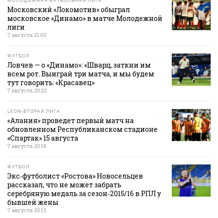
МОЛОДЕЖНАЯ ФУТБОЛЬНАЯ ЛИГА
Московский «Локомотив» обыграл
московское «Динамо» в матче Молодежной
лиги
7 августа 21:03
ФУТБОЛ
Ловчев — о «Динамо»: «Шварц, заткни им
всем рот. Выиграй три матча, и мы будем
тут говорить: «Красавец»
7 августа 20:22
LEON-ВТОРАЯ ЛИГА
«Алания» проведет первый матч на
обновленном Республиканском стадионе
«Спартак» 15 августа
7 августа 20:18
ФУТБОЛ
Экс‑футболист «Ростова» Новосельцев
рассказал, что не может забрать
серебряную медаль за сезон‑2015/16 в РПЛ у
бывшей жены
7 августа 20:13