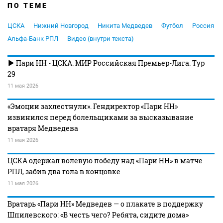
ПО ТЕМЕ
ЦСКА
Нижний Новгород
Никита Медведев
Футбол
Россия
Альфа-Банк РПЛ
Видео (внутри текста)
Пари НН - ЦСКА. МИР Российская Премьер-Лига. Тур
29
11 мая 2026
«Эмоции захлестнули». Гендиректор «Пари НН»
извинился перед болельщиками за высказывание
вратаря Медведева
11 мая 2026
ЦСКА одержал волевую победу над «Пари НН» в матче
РПЛ, забив два гола в концовке
11 мая 2026
Вратарь «Пари НН» Медведев — о плакате в поддержку
Шпилевского: «В честь чего? Ребята, сидите дома»