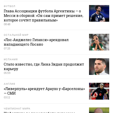
ФУТБОЛ
Глава Ассоциации футбола Аргентины — о
Месси в сборной: «Он сам примет решение,
которое сочтет правильным»
08:48
ОСТАЛЬНОЙ МИР
«Лос‑Анджелес Гэлакси» арендовал
нападающего Лосано
07:25
ИСПАНИЯ
Стало известно, где Люка Зидан продолжит
карьеру
05:59
АНГЛИЯ
«Ливерпуль» арендует Араухо у «Барселоны»
— СМИ
03:12
ЧЕМПИОНАТ МИРА