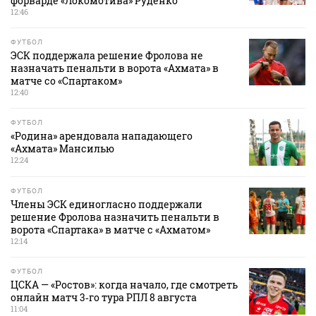
форварде «Локомотива» Руденко
12:46
ФУТБОЛ
ЭСК поддержала решение Фролова не
назначать пенальти в ворота «Ахмата» в
матче со «Спартаком»
12:40
ФУТБОЛ
«Родина» арендовала нападающего
«Ахмата» Мансилью
12:24
ФУТБОЛ
Члены ЭСК единогласно поддержали
решение Фролова назначить пенальти в
ворота «Спартака» в матче с «Ахматом»
12:14
ФУТБОЛ
ЦСКА — «Ростов»: когда начало, где смотреть
онлайн матч 3‑го тура РПЛ 8 августа
11:04