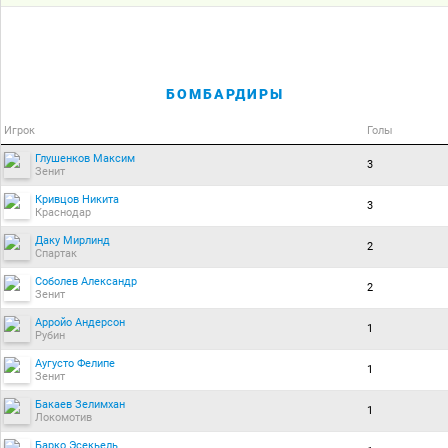
БОМБАРДИРЫ
Игрок
Голы
Глушенков Максим
3
Зенит
Кривцов Никита
3
Краснодар
Даку Мирлинд
2
Спартак
Соболев Александр
2
Зенит
Арройо Андерсон
1
Рубин
Аугусто Фелипе
1
Зенит
Бакаев Зелимхан
1
Локомотив
Барко Эсекьель