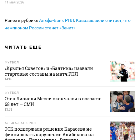
11 мая 2026
Ранее в рубрике
Альфа-Банк РПЛ
:
Кавазашвили считает, что
чемпионом России станет «Зенит»
ЧИТАТЬ ЕЩЕ
ФУТБОЛ
«Крылья Советов» и «Балтика» назвали
стартовые составы на матч РПЛ
14:16
ФУТБОЛ
Отец Лионеля Месси скончался в возрасте
68 лет — СМИ
13:51
АЛЬФА-БАНК РПЛ
ЭСК поддержала решение Карасева не
фиксировать нарушение Алибекова на