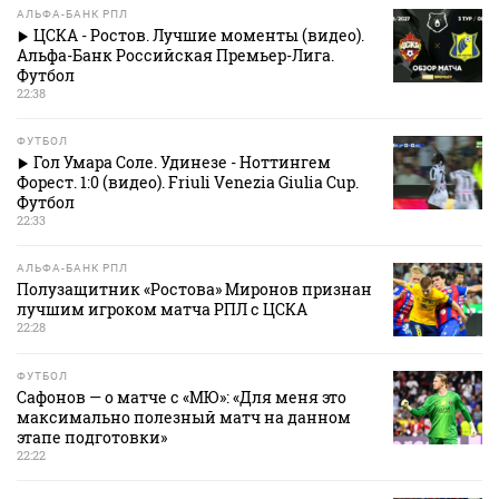
АЛЬФА-БАНК РПЛ
ЦСКА - Ростов. Лучшие моменты (видео).
Альфа-Банк Российская Премьер-Лига.
Футбол
22:38
ФУТБОЛ
Гол Умара Соле. Удинезе - Ноттингем
Форест. 1:0 (видео). Friuli Venezia Giulia Cup.
Футбол
22:33
АЛЬФА-БАНК РПЛ
Полузащитник «Ростова» Миронов признан
лучшим игроком матча РПЛ с ЦСКА
22:28
ФУТБОЛ
Сафонов — о матче с «МЮ»: «Для меня это
максимально полезный матч на данном
этапе подготовки»
22:22