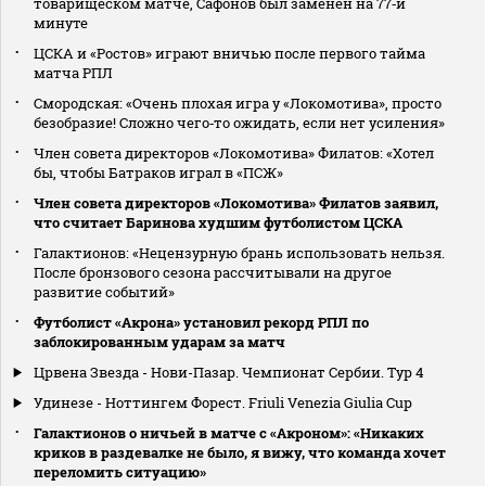
товарищеском матче, Сафонов был заменен на 77‑й
минуте
ЦСКА и «Ростов» играют вничью после первого тайма
матча РПЛ
Смородская: «Очень плохая игра у «Локомотива», просто
безобразие! Сложно чего‑то ожидать, если нет усиления»
Член совета директоров «Локомотива» Филатов: «Хотел
бы, чтобы Батраков играл в «ПСЖ»
Член совета директоров «Локомотива» Филатов заявил,
что считает Баринова худшим футболистом ЦСКА
Галактионов: «Нецензурную брань использовать нельзя.
После бронзового сезона рассчитывали на другое
развитие событий»
Футболист «Акрона» установил рекорд РПЛ по
заблокированным ударам за матч
Црвена Звезда - Нови-Пазар. Чемпионат Сербии. Тур 4
Удинезе - Ноттингем Форест. Friuli Venezia Giulia Cup
Галактионов о ничьей в матче с «Акроном»: «Никаких
криков в раздевалке не было, я вижу, что команда хочет
переломить ситуацию»