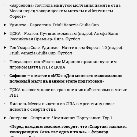
«Барселона» почтила минутой молчания память отца
Месси перед товарищеским матчем с «Ноттингем
Форест»
Удинезе - Барселона. Friuli Venezia Giulia Cup
ЦСКА - Ростов. Лучшие моменты (видео). Альфа-Банк
Российская Премьер-Лига. Футбол
Гол Умара Соле. Удинезе - Ноттингем Форест. 1:0 (видео).
Friuli Venezia Giulia Cup. Футбол
Полузащитник «Ростова» Миронов признан лучшим
игроком матча РПЛ с ЦСКА
Сафонов — о матче с «МЮ»: «Для меня это максимально
полезный матч на данном этапе подготовки»
ЦСКА на своем поле сыграл вничью с «Ростовом» в матче
РПЛ
Лионель Месси вылетел из США в Аргентину после
новости о смерти отца
Эштрела - Спортинг. Чемпионат Португалии. Тур 1
«Перед каждым сезоном говорят, что «Спартак» навяжет
конкуренцию. Семь лет одно и то же» — форвард