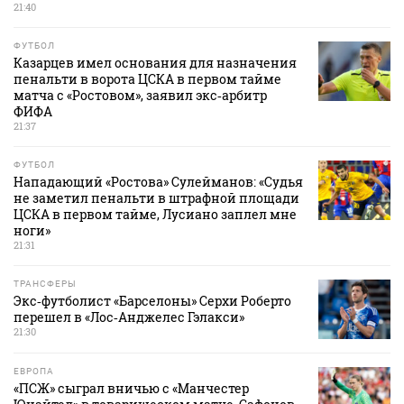
21:40
ФУТБОЛ
Казарцев имел основания для назначения
пенальти в ворота ЦСКА в первом тайме
матча с «Ростовом», заявил экс‑арбитр
ФИФА
21:37
ФУТБОЛ
Нападающий «Ростова» Сулейманов: «Судья
не заметил пенальти в штрафной площади
ЦСКА в первом тайме, Лусиано заплел мне
ноги»
21:31
ТРАНСФЕРЫ
Экс‑футболист «Барселоны» Серхи Роберто
перешел в «Лос‑Анджелес Гэлакси»
21:30
ЕВРОПА
«ПСЖ» сыграл вничью с «Манчестер