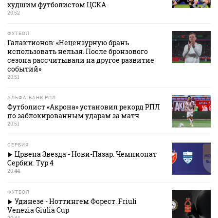
худшим футболистом ЦСКА
20:52
ФУТБОЛ
Галактионов: «Нецензурную брань
использовать нельзя. После бронзового
сезона рассчитывали на другое развитие
событий»
20:51
АЛЬФА-БАНК РПЛ
Футболист «Акрона» установил рекорд РПЛ
по заблокированным ударам за матч
20:51
СЕРБИЯ
Црвена Звезда - Нови-Пазар. Чемпионат
Сербии. Тур 4
20:44
ФУТБОЛ
Удинезе - Ноттингем Форест. Friuli
Venezia Giulia Cup
20:44