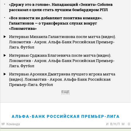
«Держу это в голове». Нападающий «Зенита» Соболев
рассказал о цели стать лучшим бомбардиром РПЛ
«Все новости не добавляют позитива команде».
Галактионов — о трансферных слухах вокруг
«Локомотива»
Интервью Михаила Галактионова после матча (видео).
Локомотив - Акрон. Альфа-Банк Российская Премьер-
Лига. Футбол
Интервью Срджана Благоевича после матча (видео).
Локомотив - Акрон. Альфа-Банк Российская Премьер-
Лига. Футбол
Интервью Арсения Дмитриева лучшего игрока матча
(видео). Локомотив - Акрон. Альфа-Банк Российская
Премьер-Лига. Футбол
ЕЩЕ
АЛЬФА-БАНК РОССИЙСКАЯ ПРЕМЬЕР-ЛИГА
№
Команда
И
В/Н/П
М
О