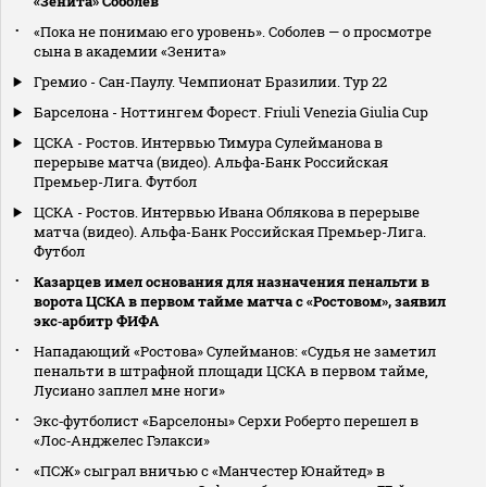
«Зенита» Соболев
«Пока не понимаю его уровень». Соболев — о просмотре
сына в академии «Зенита»
Гремио - Сан-Паулу. Чемпионат Бразилии. Тур 22
Барселона - Ноттингем Форест. Friuli Venezia Giulia Cup
ЦСКА - Ростов. Интервью Тимура Сулейманова в
перерыве матча (видео). Альфа-Банк Российская
Премьер-Лига. Футбол
ЦСКА - Ростов. Интервью Ивана Облякова в перерыве
матча (видео). Альфа-Банк Российская Премьер-Лига.
Футбол
Казарцев имел основания для назначения пенальти в
ворота ЦСКА в первом тайме матча с «Ростовом», заявил
экс‑арбитр ФИФА
Нападающий «Ростова» Сулейманов: «Судья не заметил
пенальти в штрафной площади ЦСКА в первом тайме,
Лусиано заплел мне ноги»
Экс‑футболист «Барселоны» Серхи Роберто перешел в
«Лос‑Анджелес Гэлакси»
«ПСЖ» сыграл вничью с «Манчестер Юнайтед» в