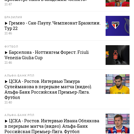
21:47
БРАЗИЛИЯ
Гремио - Сан-Паулу. Чемпионат Бразилии.
Тур 22
21:46
ФУТБОЛ
Барселона - Ноттингем Форест. Friuli
Venezia Giulia Cup
21:46
АЛЬФА-БАНК РПЛ
ЦСКА - Ростов. Интервью Тимура
Сулейманова в перерыве матча (видео).
Альфа-Банк Российская Премьер-Лига.
Футбол
21:40
АЛЬФА-БАНК РПЛ
ЦСКА - Ростов. Интервью Ивана Облякова
в перерыве матча (видео). Альфа-Банк
Российская Премьер-Лига. Футбол