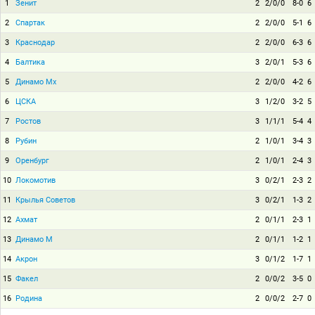
1
Зенит
2
2/0/0
8-0
6
2
Спартак
2
2/0/0
5-1
6
3
Краснодар
2
2/0/0
6-3
6
4
Балтика
3
2/0/1
5-3
6
5
Динамо Мх
2
2/0/0
4-2
6
6
ЦСКА
3
1/2/0
3-2
5
7
Ростов
3
1/1/1
5-4
4
8
Рубин
2
1/0/1
3-4
3
9
Оренбург
2
1/0/1
2-4
3
10
Локомотив
3
0/2/1
2-3
2
11
Крылья Советов
3
0/2/1
1-3
2
12
Ахмат
2
0/1/1
2-3
1
13
Динамо М
2
0/1/1
1-2
1
14
Акрон
3
0/1/2
1-7
1
15
Факел
2
0/0/2
3-5
0
16
Родина
2
0/0/2
2-7
0