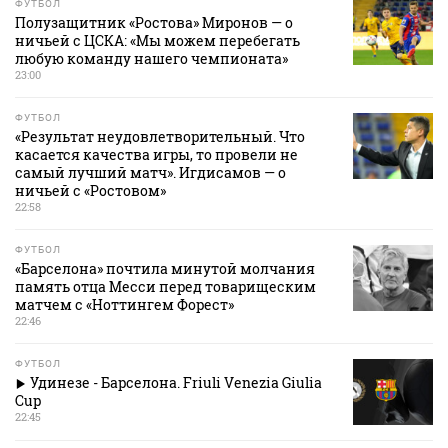
ФУТБОЛ
Полузащитник «Ростова» Миронов — о
ничьей с ЦСКА: «Мы можем перебегать
любую команду нашего чемпионата»
23:00
ФУТБОЛ
«Результат неудовлетворительный. Что
касается качества игры, то провели не
самый лучший матч». Игдисамов — о
ничьей с «Ростовом»
22:58
ФУТБОЛ
«Барселона» почтила минутой молчания
память отца Месси перед товарищеским
матчем с «Ноттингем Форест»
22:46
ФУТБОЛ
Удинезе - Барселона. Friuli Venezia Giulia
Cup
22:45