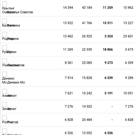
14 394
43 184
11 259
15 962
Крылья Советов
13 922
41 766
15 311
13 227
Балтика
13 462
26 925
3 324
23 601
Родина
11 269
22 539
18 866
3 673
Рубин
8 361
25 085
9 273
6 539
Локомотив
7 914
15 828
6 539
9 289
Динамо Мх
7 621
15 242
5 191
10 051
Ахмат
7 276
14 552
-
7 276
Зенит
6 828
20 484
-
6 828
Ростов
6 526
13 052
6 526
-