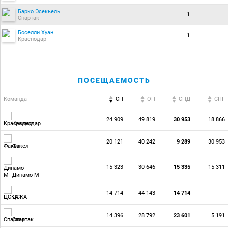
Барко Эсекьель
1
Спартак
Боселли Хуан
1
Краснодар
ПОСЕЩАЕМОСТЬ
Команда
СП
ОП
CПД
CПГ
24 909
49 819
30 953
18 866
Краснодар
20 121
40 242
9 289
30 953
Факел
15 323
30 646
15 335
15 311
Динамо М
14 714
44 143
14 714
-
ЦСКА
14 396
28 792
23 601
5 191
Спартак