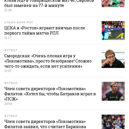
Юнайтед» в товарищеском матче, Сафонов
был заменен на 77‑й минуте
21:28
АЛЬФА-БАНК РПЛ
ЦСКА и «Ростов» играют вничью после
первого тайма матча РПЛ
21:17
ФУТБОЛ
Смородская: «Очень плохая игра у
«Локомотива», просто безобразие! Сложно
чего‑то ожидать, если нет усиления»
21:07
ФУТБОЛ
Член совета директоров «Локомотива»
Филатов: «Хотел бы, чтобы Батраков играл в
«ПСЖ»
20:54
ФУТБОЛ
Член совета директоров «Локомотива»
Филатов заявил, что считает Баринова