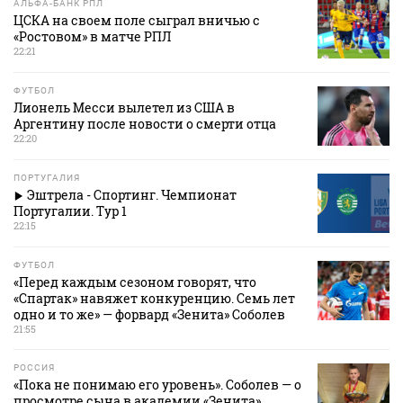
АЛЬФА-БАНК РПЛ
ЦСКА на своем поле сыграл вничью с
«Ростовом» в матче РПЛ
22:21
ФУТБОЛ
Лионель Месси вылетел из США в
Аргентину после новости о смерти отца
22:20
ПОРТУГАЛИЯ
Эштрела - Спортинг. Чемпионат
Португалии. Тур 1
22:15
ФУТБОЛ
«Перед каждым сезоном говорят, что
«Спартак» навяжет конкуренцию. Семь лет
одно и то же» — форвард «Зенита» Соболев
21:55
РОССИЯ
«Пока не понимаю его уровень». Соболев — о
просмотре сына в академии «Зенита»