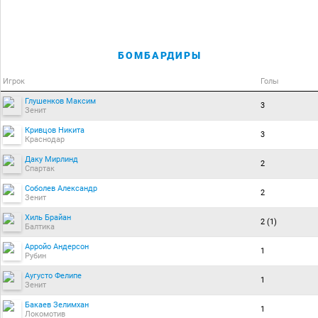
БОМБАРДИРЫ
Игрок
Голы
Глушенков Максим
3
Зенит
Кривцов Никита
3
Краснодар
Даку Мирлинд
2
Спартак
Соболев Александр
2
Зенит
Хиль Брайан
2 (1)
Балтика
Арройо Андерсон
1
Рубин
Аугусто Фелипе
1
Зенит
Бакаев Зелимхан
1
Локомотив