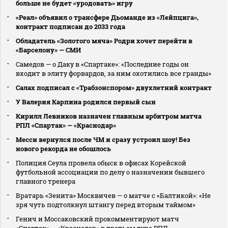
больше не будет «уродовать» игру
«Реал» объявил о трансфере Дьоманде из «Лейпцига»,
контракт подписан до 2033 года
Обладатель «Золотого мяча» Родри хочет перейти в
«Барселону» — СМИ
Самедов — о Даку в «Спартаке»: «Последние годы он
входит в элиту форвардов, за ним охотились все гранды»
Салах подписал с «Трабзонспором» двухлетний контракт
У Валерия Карпина родился первый сын
Кирилл Левников назначен главным арбитром матча
РПЛ «Спартак» — «Краснодар»
Месси вернулся после ЧМ и сразу устроил шоу! Без
нового рекорда не обошлось
Полиция Сеула провела обыск в офисах Корейской
футбольной ассоциации по делу о назначении бывшего
главного тренера
Вратарь «Зенита» Москвичев — о матче с «Балтикой»: «Не
зря чуть подтолкнул штангу перед вторым таймом»
Генич и Моссаковский прокомментируют матч
«Спартак» — «Краснодар» в третьем туре РПЛ