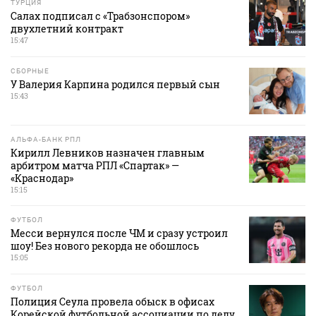
ТУРЦИЯ
Салах подписал с «Трабзонспором»
двухлетний контракт
15:47
СБОРНЫЕ
У Валерия Карпина родился первый сын
15:43
АЛЬФА-БАНК РПЛ
Кирилл Левников назначен главным
арбитром матча РПЛ «Спартак» —
«Краснодар»
15:15
ФУТБОЛ
Месси вернулся после ЧМ и сразу устроил
шоу! Без нового рекорда не обошлось
15:05
ФУТБОЛ
Полиция Сеула провела обыск в офисах
Корейской футбольной ассоциации по делу