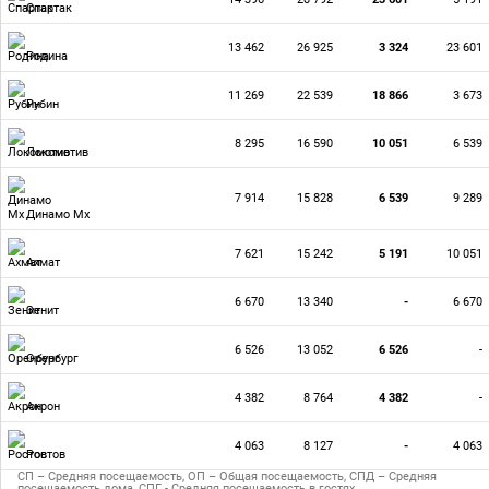
Спартак
13 462
26 925
3 324
23 601
Родина
11 269
22 539
18 866
3 673
Рубин
8 295
16 590
10 051
6 539
Локомотив
7 914
15 828
6 539
9 289
Динамо Мх
7 621
15 242
5 191
10 051
Ахмат
6 670
13 340
-
6 670
Зенит
6 526
13 052
6 526
-
Оренбург
4 382
8 764
4 382
-
Акрон
4 063
8 127
-
4 063
Ростов
СП – Средняя посещаемость, ОП – Общая посещаемость, СПД – Средняя
посещаемость дома, СПГ - Средняя посещаемость в гостях