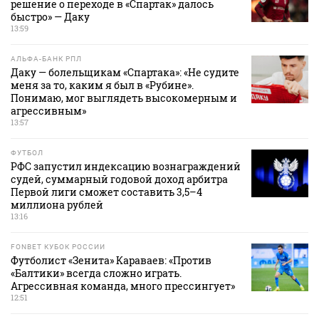
решение о переходе в «Спартак» далось
быстро» — Даку
13:59
АЛЬФА-БАНК РПЛ
Даку — болельщикам «Спартака»: «Не судите
меня за то, каким я был в «Рубине».
Понимаю, мог выглядеть высокомерным и
агрессивным»
13:57
ФУТБОЛ
РФС запустил индексацию вознаграждений
судей, суммарный годовой доход арбитра
Первой лиги сможет составить 3,5–4
миллиона рублей
13:16
FONBET КУБОК РОССИИ
Футболист «Зенита» Караваев: «Против
«Балтики» всегда сложно играть.
Агрессивная команда, много прессингует»
12:51