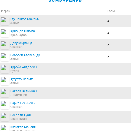
БОМБАРДИРЫ
Игрок
Голы
Глушенков Максим
3
Зенит
Кривцов Никита
3
Краснодар
Даку Мирлинд
2
Спартак
Соболев Александр
2
Зенит
Арройо Андерсон
1
Рубин
Аугусто Фелипе
1
Зенит
Бакаев Зелимхан
1
Локомотив
Барко Эсекьель
1
Спартак
Боселли Хуан
1
Краснодар
Витюгов Максим
1
Крылья Советов