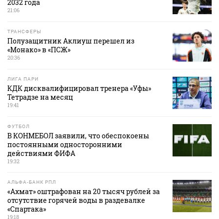
2032 года
21:06
ТРАНСФЕРЫ
Полузащитник Аклиуш перешел из
«Монако» в «ПСЖ»
20:36
ЛИГА ПАРИ
КДК дисквалифицировал тренера «Уфы»
Тетрадзе на месяц
19:41
ФУТБОЛ
В КОНМЕБОЛ заявили, что обеспокоены
постоянными односторонними
действиями ФИФА
19:32
АЛЬФА-БАНК РПЛ
«Ахмат» оштрафован на 20 тысяч рублей за
отсутствие горячей воды в раздевалке
«Спартака»
19:18