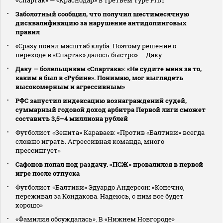
Заболотный сообщил, что получил шестимесячную
дисквалификацию за нарушение антидопинговых
правил
«Сразу понял масштаб клуба. Поэтому решение о
переходе в «Спартак» далось быстро» — Даку
Даку — болельщикам «Спартака»: «Не судите меня за то,
каким я был в «Рубине». Понимаю, мог выглядеть
высокомерным и агрессивным»
РФС запустил индексацию вознаграждений судей,
суммарный годовой доход арбитра Первой лиги сможет
составить 3,5–4 миллиона рублей
Футболист «Зенита» Караваев: «Против «Балтики» всегда
сложно играть. Агрессивная команда, много
прессингует»
Сафонов попал под раздачу. «ПСЖ» провалился в первой
игре после отпуска
Футболист «Балтики» Эдуардо Андерсон: «Конечно,
переживал за Кондакова. Надеюсь, с ним все будет
хорошо»
«Фамилия обсуждалась». В «Нижнем Новгороде»