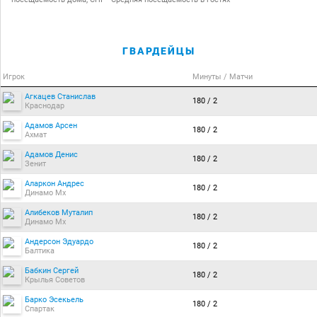
ГВАРДЕЙЦЫ
Игрок
Минуты / Матчи
Агкацев Станислав
180 / 2
Краснодар
Адамов Арсен
180 / 2
Ахмат
Адамов Денис
180 / 2
Зенит
Аларкон Андрес
180 / 2
Динамо Мх
Алибеков Муталип
180 / 2
Динамо Мх
Андерсон Эдуардо
180 / 2
Балтика
Бабкин Сергей
180 / 2
Крылья Советов
Барко Эсекьель
180 / 2
Спартак