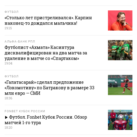
ФУТБОЛ
«Столько лет пристреливался». Карпин
наконец-то дождался мальчика!
19:15
АЛЬФА-БАНК РПЛ
Футболист «Ахмата» Касинтура
дисквалифицирован на два матча за
удаление в матче со «Спартаком»
19:04
ФУТБОЛ
«Галатасарай» сделал предложение
«Локомотиву» по Батракову в размере 33
млн евро — СМИ
18:36
FONBET КУБОК РОССИИ
Футбол. Fonbet Кубок России. Обзор
матчей 1-го тура
18:20