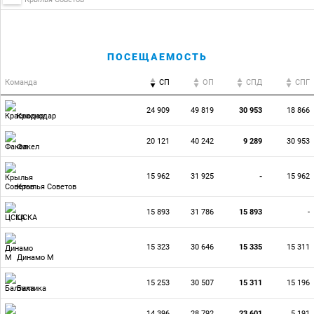
ПОСЕЩАЕМОСТЬ
Команда
СП
ОП
CПД
CПГ
24 909
49 819
30 953
18 866
Краснодар
20 121
40 242
9 289
30 953
Факел
15 962
31 925
-
15 962
Крылья Советов
15 893
31 786
15 893
-
ЦСКА
15 323
30 646
15 335
15 311
Динамо М
15 253
30 507
15 311
15 196
Балтика
14 396
28 792
23 601
5 191