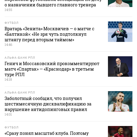
о назначении бывшего главного тренера
14:55
ФУТБОЛ
Вратарь «Зенита» Москвичев — о матче с
«Балтикой»: «Не зря чуть подтолкнул
штангу перед вторым таймом»
14:46
АЛЬФА-БАНК РПЛ
Генич и Моссаковский прокомментируют
матч «Спартак» — «Краснодар» в третьем
туре РПЛ
14:18
АЛЬФА-БАНК РПЛ
Заболотный сообщил, что получил
шестимесячную дисквалификацию за
нарушение антидопинговых правил
14:01
ФУТБОЛ
«Сразу понял масштаб клуба. Поэтому