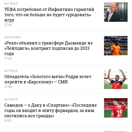
ФУТБОЛ
УЕФА потребовал от Инфантино гарантий
того, что он больше не будет «уродовать»
игру
17:36
ИСПАНИЯ
«Реал» объявил о трансфере Дьоманде из
«Лейпцига», контракт подписан до 2033
года
17:22
ФУТБОЛ
Обладатель «Золотого мяча» Родри хочет
перейти в «Барселону» — СМИ
17:04
ФУТБОЛ
Самедов — о Даку в «Спартаке»: «Последние
годы он входит в элиту форвардов, за ним
охотились все гранды»
15:51