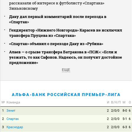
рассказали об интересе к футболисту «Спартака»
Зиньковскому
Даку дал первый комментарий после перехода в
«Спартак»
Гендиректор «Нижнего Новгорода» Карасев не исключил
трансфера Пруцева из «Спартака»
«Спартак» объявил о переходе Даку из «Рубина»
Алаев — о срыве трансфера Батракова в «ПСЖ»: «Если и
уезжать, то как Сафонов. Надеюсь, он получит достойное
предложение»
ЕЩЕ
АЛЬФА-БАНК РОССИЙСКАЯ ПРЕМЬЕР-ЛИГА
№
Команда
И
В/Н/П
М
О
1
Зенит
2
2/0/0
8-0
6
2
Спартак
2
2/0/0
5-1
6
3
Краснодар
2
2/0/0
6-3
6