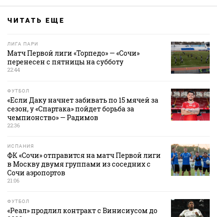
ЧИТАТЬ ЕЩЕ
ЛИГА ПАРИ
Матч Первой лиги «Торпедо» — «Сочи»
перенесен с пятницы на субботу
22:44
ФУТБОЛ
«Если Даку начнет забивать по 15 мячей за
сезон, у «Спартака» пойдет борьба за
чемпионство» — Радимов
22:36
ИСПАНИЯ
ФК «Сочи» отправится на матч Первой лиги
в Москву двумя группами из соседних с
Сочи аэропортов
21:06
ФУТБОЛ
«Реал» продлил контракт с Винисиусом до