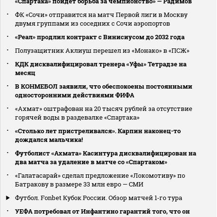
«Спартака» пойдет борьба за чемпионство» — Радимов
ФК «Сочи» отправится на матч Первой лиги в Москву
двумя группами из соседних с Сочи аэропортов
«Реал» продлил контракт с Винисиусом до 2032 года
Полузащитник Аклиуш перешел из «Монако» в «ПСЖ»
КДК дисквалифицировал тренера «Уфы» Тетрадзе на
месяц
В КОНМЕБОЛ заявили, что обеспокоены постоянными
односторонними действиями ФИФА
«Ахмат» оштрафован на 20 тысяч рублей за отсутствие
горячей воды в раздевалке «Спартака»
«Столько лет пристреливался». Карпин наконец-то
дождался мальчика!
Футболист «Ахмата» Касинтура дисквалифицирован на
два матча за удаление в матче со «Спартаком»
«Галатасарай» сделал предложение «Локомотиву» по
Батракову в размере 33 млн евро — СМИ
Футбол. Fonbet Кубок России. Обзор матчей 1-го тура
УЕФА потребовал от Инфантино гарантий того, что он