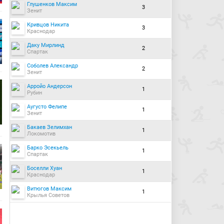
Глушенков Максим
3
Зенит
Кривцов Никита
3
Краснодар
Даку Мирлинд
2
Спартак
Соболев Александр
2
Зенит
Арройо Андерсон
1
Рубин
Аугусто Фелипе
1
Зенит
Бакаев Зелимхан
1
Локомотив
Барко Эсекьель
1
Спартак
Боселли Хуан
1
Краснодар
Витюгов Максим
1
Крылья Советов