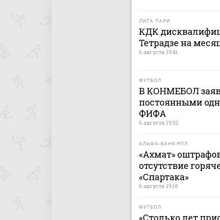
ЛИГА ПАРИ
КДК дисквалифиц
Тетрадзе на меся
6 августа 19:41
ФУТБОЛ
В КОНМЕБОЛ заяв
постоянными одн
ФИФА
6 августа 19:32
АЛЬФА-БАНК РПЛ
«Ахмат» оштрафов
отсутствие горяч
«Спартака»
6 августа 19:18
ФУТБОЛ
«Столько лет при