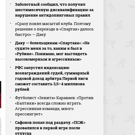
Заболотный сообщил, что получил
шестимесячную дисквалификацию за
нарушение антидопинговых правил
«Сразу понял масштаб клуба. Поэтому
решение о переходе в «Спартак» далось
быстро» — Даку
Даку — болельщикам «Спартака»: «Не
судите меня за то, каким я был в
«Рубине». Понимаю, мог выглядеть
высокомерным и агрессивным»
РФС запустил индексацию
вознаграждений судей, суммарный
годовой доход арбитра Первой лиги
сможет составить 3,5–4 миллиона
рублей
Футболист «Зенита» Караваев: «Против
«Балтики» всегда сложно играть.
Агрессивная команда, много
прессингует»
Сафонов попал под раздачу. «ПСЖ»
провалился в первой игре после
отпуска