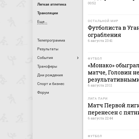
00:52
Легкая атлетика
Трансляции
ОСТАЛЬНОЙ МИР
Еще...
Футболиста в Уга
ограбления
Телепрограмма
6 августа 23:41
Результаты
События
ФУТБОЛ
«Монако» обыграл
Трансферы
матче, Головин н
Дни рождения
результативным
Спорт и бизнес
6 августа 23:11
Форум
ЛИГА ПАРИ
Матч Первой лиги
перенесен с пятн
6 августа 22:44
ФУТБОЛ