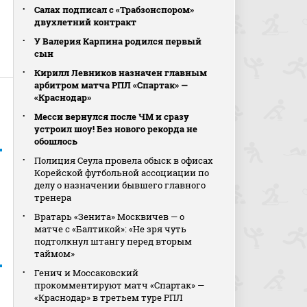
Салах подписал с «Трабзонспором»
двухлетний контракт
У Валерия Карпина родился первый
сын
Кирилл Левников назначен главным
арбитром матча РПЛ «Спартак» —
«Краснодар»
Месси вернулся после ЧМ и сразу
устроил шоу! Без нового рекорда не
обошлось
Полиция Сеула провела обыск в офисах
Корейской футбольной ассоциации по
делу о назначении бывшего главного
тренера
Вратарь «Зенита» Москвичев — о
матче с «Балтикой»: «Не зря чуть
подтолкнул штангу перед вторым
таймом»
Генич и Моссаковский
прокомментируют матч «Спартак» —
«Краснодар» в третьем туре РПЛ