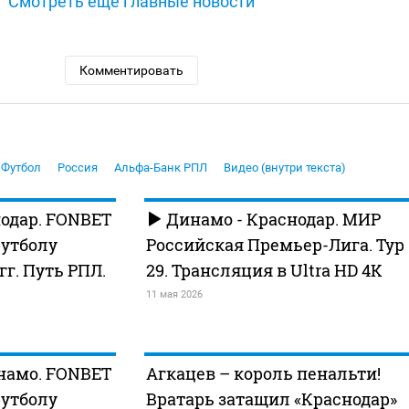
Смотреть ещё главные новости
Комментировать
Футбол
Россия
Альфа-Банк РПЛ
Видео (внутри текста)
одар. FONBET
Динамо - Краснодар. МИР
футболу
Российская Премьер-Лига. Тур
 гг. Путь РПЛ.
29. Трансляция в Ultra HD 4K
11 мая 2026
намо. FONBET
Агкацев – король пенальти!
футболу
Вратарь затащил «Краснодар»