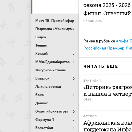
сезона 2025 - 2026
Финал. Ответный
Матч ТВ. Прямой эфир
07 мая 2026
Подписка «Максимум»
Видео
Ранее в рубрике
Альфа-
Теннис
Российская Премьер-Лиг
Хоккей
MMA/Единоборства
ЧИТАТЬ ЕЩЕ
Фигурное катание
Биатлон
БРАЗИЛИЯ
«Витория» разгро
Лыжные гонки
и вышла в четве
Бокс
04:25
Допинг
Олимпийские игры
ФУТБОЛ
Формула-1
Африканская кон
Баскетбол
поддержала Инфа