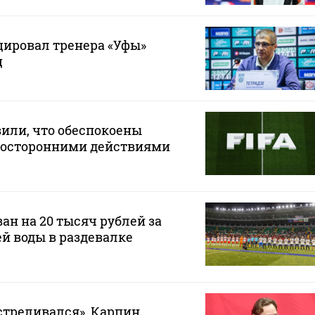
ировал тренера «Уфы»
ц
или, что обеспокоены
осторонними действиями
ан на 20 тысяч рублей за
ей воды в раздевалке
стреливался». Карпин