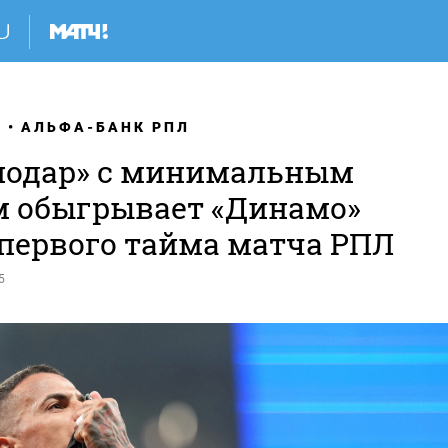
Я
АЛЬФА-БАНК РПЛ
нодар» с минимальным
м обыгрывает «Динамо»
 первого тайма матча РПЛ
5