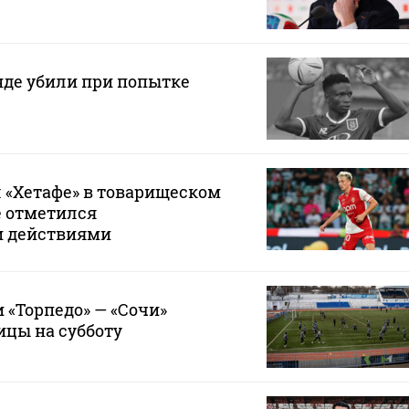
нде убили при попытке
 «Хетафе» в товарищеском
е отметился
и действиями
 «Торпедо» — «Сочи»
ицы на субботу