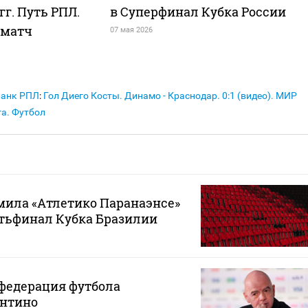
 гг. Путь РПЛ.
в Суперфинал Кубка России
 матч
07 мая 2026
Банк РПЛ
:
Гол Диего Косты. Динамо - Краснодар. 0:1 (видео). МИР
а. Футбол
мила «Атлетико Паранаэнсе»
ртьфинал Кубка Бразилии
федерация футбола
нтино