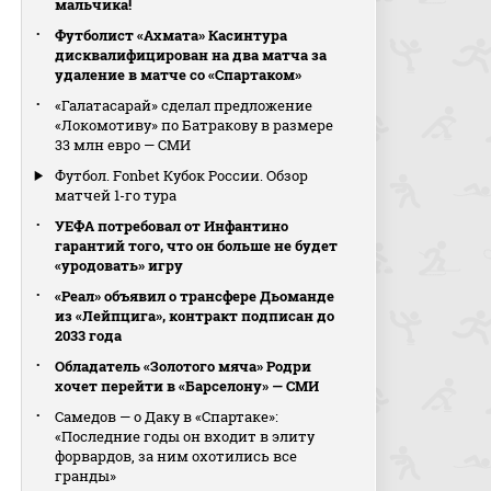
мальчика!
Футболист «Ахмата» Касинтура
дисквалифицирован на два матча за
удаление в матче со «Спартаком»
«Галатасарай» сделал предложение
«Локомотиву» по Батракову в размере
33 млн евро — СМИ
Футбол. Fonbet Кубок России. Обзор
матчей 1-го тура
УЕФА потребовал от Инфантино
гарантий того, что он больше не будет
«уродовать» игру
«Реал» объявил о трансфере Дьоманде
из «Лейпцига», контракт подписан до
2033 года
Обладатель «Золотого мяча» Родри
хочет перейти в «Барселону» — СМИ
Самедов — о Даку в «Спартаке»:
«Последние годы он входит в элиту
форвардов, за ним охотились все
гранды»