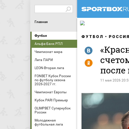
Главная
Футбол
ФУТБОЛ
РОССИ
Альфа-Банк РПЛ
«Крас
R
Чемпионат мира
счето
Лига ПАРИ
Y
после
LEON-Вторая лига
FONBET Кубок России
по футболу сезона
11 мая 2026 20:5
2026-2027 гг.
Чемпионат Европы
Кубок PARI Премьер
OLIMPBET Суперкубок
России
Молодежная
футбольная лига