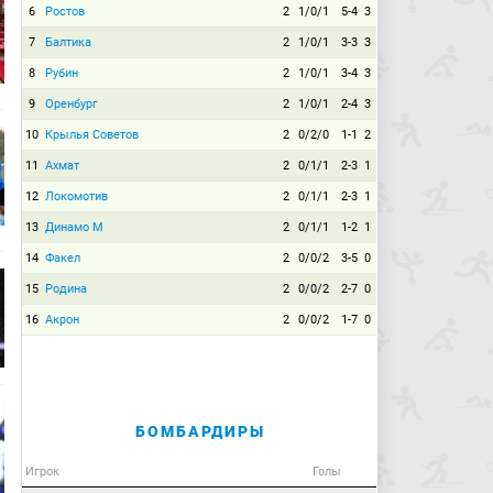
6
Ростов
2
1/0/1
5-4
3
7
Балтика
2
1/0/1
3-3
3
8
Рубин
2
1/0/1
3-4
3
9
Оренбург
2
1/0/1
2-4
3
10
Крылья Советов
2
0/2/0
1-1
2
11
Ахмат
2
0/1/1
2-3
1
12
Локомотив
2
0/1/1
2-3
1
13
Динамо М
2
0/1/1
1-2
1
14
Факел
2
0/0/2
3-5
0
15
Родина
2
0/0/2
2-7
0
16
Акрон
2
0/0/2
1-7
0
БОМБАРДИРЫ
Игрок
Голы