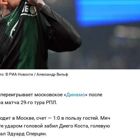
то: © РИА Новости / Александр Вильф
 переигрывает московское «
Динамо
» после
а матча 29‑го тура РПЛ.
одит в Москве, счет — 1:0 в пользу гостей. Мяч
те ударом головой забил Диего Коста, голевую
ал Эдуард Сперцян.