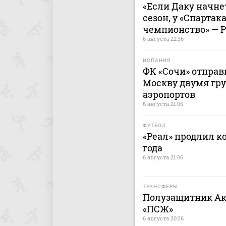
«Если Даку начнет
сезон, у «Спартак
чемпионство» — 
6 августа 22:36
ИСПАНИЯ
ФК «Сочи» отправ
Москву двумя гру
аэропортов
6 августа 21:06
ФУТБОЛ
«Реал» продлил к
года
6 августа 21:06
ТРАНСФЕРЫ
Полузащитник Ак
«ПСЖ»
6 августа 20:36