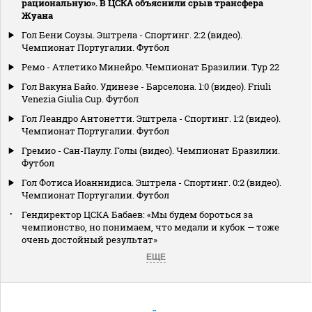
рациональную». В ЦСКА объяснили срыв трансфера
Жуана
Гол Бени Соузы. Эштрела - Спортинг. 2:2 (видео).
Чемпионат Португалии. Футбол
Ремо - Атлетико Минейро. Чемпионат Бразилии. Тур 22
Гол Вакуна Байо. Удинезе - Барселона. 1:0 (видео). Friuli
Venezia Giulia Cup. Футбол
Гол Леандро Антонетти. Эштрела - Спортинг. 1:2 (видео).
Чемпионат Португалии. Футбол
Гремио - Сан-Паулу. Голы (видео). Чемпионат Бразилии.
Футбол
Гол Фотиса Иоаннидиса. Эштрела - Спортинг. 0:2 (видео).
Чемпионат Португалии. Футбол
Гендиректор ЦСКА Бабаев: «Мы будем бороться за
чемпионство, но понимаем, что медали и кубок — тоже
очень достойный результат»
ЕЩЕ