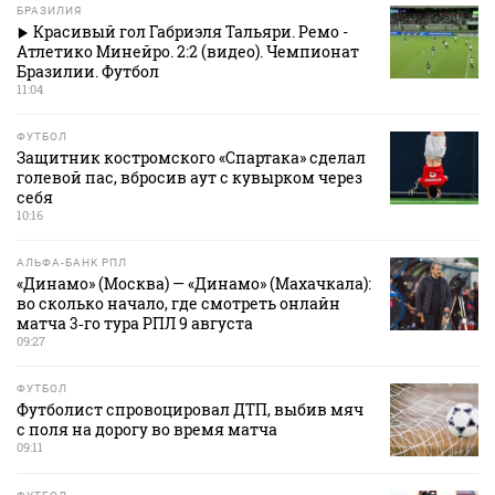
БРАЗИЛИЯ
Красивый гол Габриэля Тальяри. Ремо -
Атлетико Минейро. 2:2 (видео). Чемпионат
Бразилии. Футбол
11:04
ФУТБОЛ
Защитник костромского «Спартака» сделал
голевой пас, вбросив аут с кувырком через
себя
10:16
АЛЬФА-БАНК РПЛ
«Динамо» (Москва) — «Динамо» (Махачкала):
во сколько начало, где смотреть онлайн
матча 3‑го тура РПЛ 9 августа
09:27
ФУТБОЛ
Футболист спровоцировал ДТП, выбив мяч
с поля на дорогу во время матча
09:11