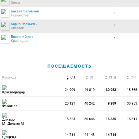
1
Зенит
Бакаев Зелимхан
1
Локомотив
Барко Эсекьель
1
Спартак
Боселли Хуан
1
Краснодар
ПОСЕЩАЕМОСТЬ
Команда
СП
ОП
CПД
CПГ
24 909
49 819
30 953
18 866
Краснодар
20 121
40 242
9 289
30 953
Факел
15 323
30 646
15 335
15 311
Динамо М
14 714
44 143
14 714
-
ЦСКА