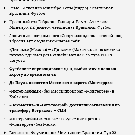
Ремо - Атлетико Минейро. Голы (видео). Чемпионат
Бразилии. Футбол
Красивый гол Габриэля Тальяри. Ремо - Атлетико
Минейро. 2:2 (видео). Чемпионат Бразилии. Футбол
Защитник костромского «Спартака» сделал голевой пас,
вбросив аут с кувырком через себя
«Динамо» (Москва) — «Динамо» (Махачкала): во сколько
начало, где смотреть онлайн матча 3‑го тура РПЛ 9
августа
Футболист спровоцировал ДТП, выбив мяч с поля на
дорогу во время матча
Де Пауль посвятил Месси гол в ворота «Монтеррея»
«Интер Майами» без Месси проиграл «Монтеррею» в
Кубке лиг
«Локомотив» и «Галатасарай» достигли соглашения по
трансферу Батракова — СМИ
«Интер Майами» сыграет в Кубке лиг против
«Монтеррея» без Месси
Ботафого - Флуминенсе. Чемпионат Бразилии. Тур 22