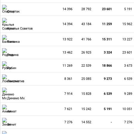
14 396
28 792
23 601
5 191
Спартак
14 394
43 184
11 259
15 962
Крылья Советов
13 922
41 766
15 311
13 227
Балтика
13 462
26 925
3 324
23 601
Родина
11 269
22 539
18 866
3 673
Рубин
8 361
25 085
9 273
6 539
Локомотив
7 914
15 828
6 539
9 289
Динамо Мх
7 621
15 242
5 191
10 051
Ахмат
7 276
14 552
-
7 276
Зенит