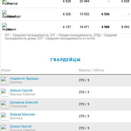
6 828
20 484
-
6 828
Ростов
6 526
13 052
6 526
-
Оренбург
6 157
18 471
4 988
8 495
Акрон
СП – Средняя посещаемость, ОП – Общая посещаемость, СПД – Средняя
посещаемость дома, СПГ - Средняя посещаемость в гостях
ГВАРДЕЙЦЫ
Игрок
Минуты / Матчи
Андерсон Эдуардо
270 / 3
Балтика
Бабкин Сергей
270 / 3
Крылья Советов
Батраков Алексей
270 / 3
Локомотив
Бевеев Мингиян
270 / 3
Балтика
Божин Сергей
270 / 3
Крылья Советов