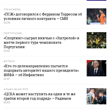
ТРАНСФЕРЫ
«ПСЖ» договорился с Ферраном Торресом об
условиях личного контракта — СМИ
02:39
ПОРТУГАЛИЯ
«Спортинг» сыграл вничью с «Эштрелой» в
матче первого тура чемпионата
Португалии
01:55
ФУТБОЛ
«Кто‑то целенаправленно пытается
подорвать авторитет нашего президента».
ФИФА — об Инфантино
01:47
АЛЬФА-БАНК РПЛ
«ЦСКА может наступить на одни и те же
грабли второй год подряд» — Радимов
00:59