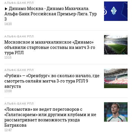
АЛЬФА-БАНК РПЛ
Динамо Москва - Динамо Махачкала.
Альфа-Банк Российская Премьер-Лига. Тур
3
14:20
АЛЬФА-БАНК РПЛ
Московское и махачкалинское «Динамо»
объявили стартовые составы на матч 3‑го
тура РПЛ
13:15
АЛЬФА-БАНК РПЛ
«Рубин» — «Оренбург»: во сколько начало, где
смотреть онлайн матча 3‑го тура РПЛ 9
августа
13:00
АЛЬФА-БАНК РПЛ
«Локомотив» не ведет переговоров с
«Галатасараем» или другими клубами и не
рассматривает возможность ухода
Батракова
12:47