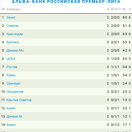
АЛЬФА-БАНК РОССИЙСКАЯ ПРЕМЬЕР-ЛИГА
№
Команда
И
В/Н/П
М
О
1
Зенит
2
2/0/0
8-0
6
2
Спартак
2
2/0/0
5-1
6
3
Краснодар
2
2/0/0
6-3
6
4
Балтика
3
2/0/1
5-3
6
5
Динамо Мх
2
2/0/0
4-2
6
6
ЦСКА
3
1/2/0
3-2
5
7
Ростов
3
1/1/1
5-4
4
8
Рубин
2
1/0/1
3-4
3
9
Оренбург
2
1/0/1
2-4
3
10
Локомотив
3
0/2/1
2-3
2
11
Крылья Советов
3
0/2/1
1-3
2
12
Ахмат
2
0/1/1
2-3
1
13
Динамо М
2
0/1/1
1-2
1
14
Акрон
3
0/1/2
1-7
1