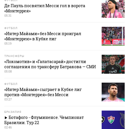
ФУТБОЛ
Де Пауль посвятил Месси гол в ворота
«Монтеррея»
05:31
ФУТБОЛ
«Интер Майами» без Месси проиграл
«Монтеррею» в Кубке лиг
05:19
ТРАНСФЕРЫ
«Локомотив» и «Галатасарай» достигли
соглашения по трансферу Батракова — СМИ
05:08
ФУТБОЛ
«Интер Майами» сыграет в Кубке лиг
против «Монтеррея» без Месси
03:27
БРАЗИЛИЯ
Ботафого - Флуминенсе. Чемпионат
Бразилии. Тур 22
02:46