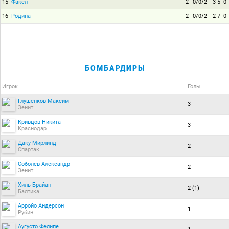
15
Факел
2
0/0/2
3-5
0
16
Родина
2
0/0/2
2-7
0
БОМБАРДИРЫ
Игрок
Голы
Глушенков Максим
3
Зенит
Кривцов Никита
3
Краснодар
Даку Мирлинд
2
Спартак
Соболев Александр
2
Зенит
Хиль Брайан
2 (1)
Балтика
Арройо Андерсон
1
Рубин
Аугусто Фелипе