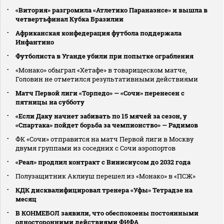
«Витория» разгромила «Атлетико Паранаэнсе» и вышла в
четвертьфинал Кубка Бразилии
Африканская конфедерация футбола поддержала
Инфантино
Футболиста в Уганде убили при попытке ограбления
«Монако» обыграл «Хетафе» в товарищеском матче,
Головин не отметился результативными действиями
Матч Первой лиги «Торпедо» — «Сочи» перенесен с
пятницы на субботу
«Если Даку начнет забивать по 15 мячей за сезон, у
«Спартака» пойдет борьба за чемпионство» — Радимов
ФК «Сочи» отправится на матч Первой лиги в Москву
двумя группами из соседних с Сочи аэропортов
«Реал» продлил контракт с Винисиусом до 2032 года
Полузащитник Аклиуш перешел из «Монако» в «ПСЖ»
КДК дисквалифицировал тренера «Уфы» Тетрадзе на
месяц
В КОНМЕБОЛ заявили, что обеспокоены постоянными
односторонними действиями ФИФА