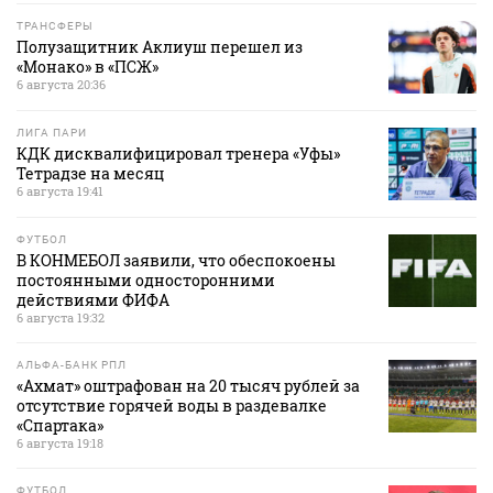
ТРАНСФЕРЫ
Полузащитник Аклиуш перешел из
«Монако» в «ПСЖ»
6 августа 20:36
ЛИГА ПАРИ
КДК дисквалифицировал тренера «Уфы»
Тетрадзе на месяц
6 августа 19:41
ФУТБОЛ
В КОНМЕБОЛ заявили, что обеспокоены
постоянными односторонними
действиями ФИФА
6 августа 19:32
АЛЬФА-БАНК РПЛ
«Ахмат» оштрафован на 20 тысяч рублей за
отсутствие горячей воды в раздевалке
«Спартака»
6 августа 19:18
ФУТБОЛ