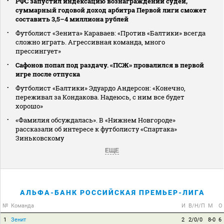
РФС запустил индексацию вознаграждений судей,
суммарный годовой доход арбитра Первой лиги сможет
составить 3,5–4 миллиона рублей
Футболист «Зенита» Караваев: «Против «Балтики» всегда
сложно играть. Агрессивная команда, много
прессингует»
Сафонов попал под раздачу. «ПСЖ» провалился в первой
игре после отпуска
Футболист «Балтики» Эдуардо Андерсон: «Конечно,
переживал за Кондакова. Надеюсь, с ним все будет
хорошо»
«Фамилия обсуждалась». В «Нижнем Новгороде»
рассказали об интересе к футболисту «Спартака»
Зиньковскому
ЕЩЕ
АЛЬФА-БАНК РОССИЙСКАЯ ПРЕМЬЕР-ЛИГА
№
Команда
И
В/Н/П
М
О
1
Зенит
2
2/0/0
8-0
6