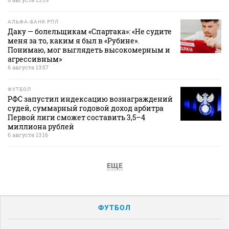
АЛЬФА-БАНК РПЛ
Даку — болельщикам «Спартака»: «Не судите
меня за то, каким я был в «Рубине».
Понимаю, мог выглядеть высокомерным и
агрессивным»
6 августа 13:57
ФУТБОЛ
РФС запустил индексацию вознаграждений
судей, суммарный годовой доход арбитра
Первой лиги сможет составить 3,5–4
миллиона рублей
6 августа 13:16
ЕЩЕ
ФУТБОЛ