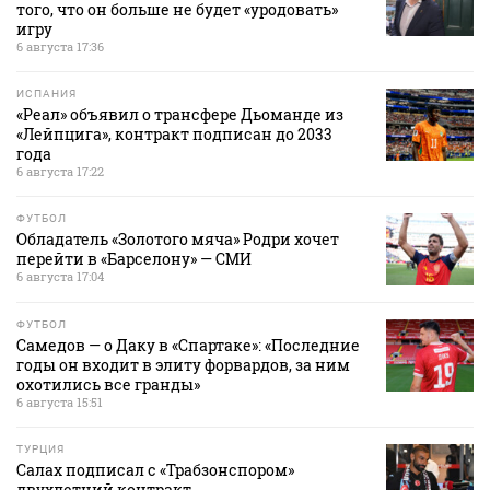
того, что он больше не будет «уродовать»
игру
6 августа 17:36
ИСПАНИЯ
«Реал» объявил о трансфере Дьоманде из
«Лейпцига», контракт подписан до 2033
года
6 августа 17:22
ФУТБОЛ
Обладатель «Золотого мяча» Родри хочет
перейти в «Барселону» — СМИ
6 августа 17:04
ФУТБОЛ
Самедов — о Даку в «Спартаке»: «Последние
годы он входит в элиту форвардов, за ним
охотились все гранды»
6 августа 15:51
ТУРЦИЯ
Салах подписал с «Трабзонспором»
двухлетний контракт