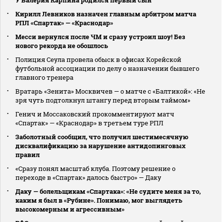
Кирилл Левников назначен главным арбитром матча
РПЛ «Спартак» — «Краснодар»
Месси вернулся после ЧМ и сразу устроил шоу! Без
нового рекорда не обошлось
Полиция Сеула провела обыск в офисах Корейской
футбольной ассоциации по делу о назначении бывшего
главного тренера
Вратарь «Зенита» Москвичев — о матче с «Балтикой»: «Не
зря чуть подтолкнул штангу перед вторым таймом»
Генич и Моссаковский прокомментируют матч
«Спартак» — «Краснодар» в третьем туре РПЛ
Заболотный сообщил, что получил шестимесячную
дисквалификацию за нарушение антидопинговых
правил
«Сразу понял масштаб клуба. Поэтому решение о
переходе в «Спартак» далось быстро» — Даку
Даку — болельщикам «Спартака»: «Не судите меня за то,
каким я был в «Рубине». Понимаю, мог выглядеть
высокомерным и агрессивным»