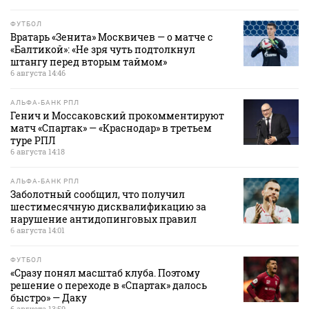
ФУТБОЛ
Вратарь «Зенита» Москвичев — о матче с
«Балтикой»: «Не зря чуть подтолкнул
штангу перед вторым таймом»
6 августа 14:46
АЛЬФА-БАНК РПЛ
Генич и Моссаковский прокомментируют
матч «Спартак» — «Краснодар» в третьем
туре РПЛ
6 августа 14:18
АЛЬФА-БАНК РПЛ
Заболотный сообщил, что получил
шестимесячную дисквалификацию за
нарушение антидопинговых правил
6 августа 14:01
ФУТБОЛ
«Сразу понял масштаб клуба. Поэтому
решение о переходе в «Спартак» далось
быстро» — Даку
6 августа 13:59