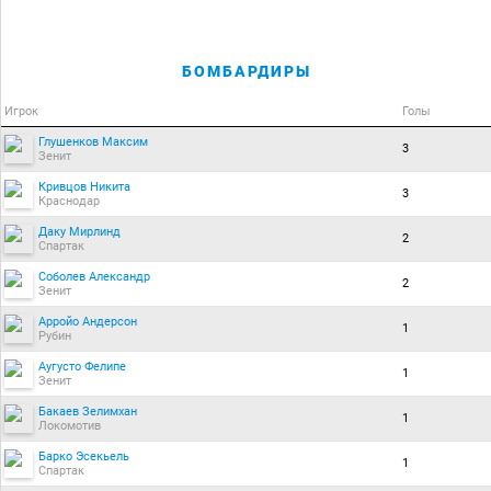
БОМБАРДИРЫ
Игрок
Голы
Глушенков Максим
3
Зенит
Кривцов Никита
3
Краснодар
Даку Мирлинд
2
Спартак
Соболев Александр
2
Зенит
Арройо Андерсон
1
Рубин
Аугусто Фелипе
1
Зенит
Бакаев Зелимхан
1
Локомотив
Барко Эсекьель
1
Спартак