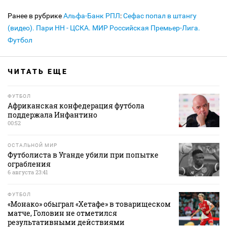
Ранее в рубрике
Альфа-Банк РПЛ
:
Сефас попал в штангу
(видео). Пари НН - ЦСКА. МИР Российская Премьер-Лига.
Футбол
ЧИТАТЬ ЕЩЕ
ФУТБОЛ
Африканская конфедерация футбола
поддержала Инфантино
00:52
ОСТАЛЬНОЙ МИР
Футболиста в Уганде убили при попытке
ограбления
6 августа 23:41
ФУТБОЛ
«Монако» обыграл «Хетафе» в товарищеском
матче, Головин не отметился
результативными действиями