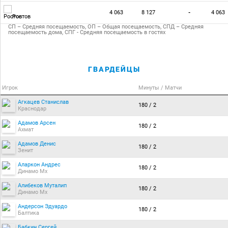
4 063
8 127
-
4 063
Ростов
СП – Средняя посещаемость, ОП – Общая посещаемость, СПД – Средняя
посещаемость дома, СПГ - Средняя посещаемость в гостях
ГВАРДЕЙЦЫ
Игрок
Минуты / Матчи
Агкацев Станислав
180 / 2
Краснодар
Адамов Арсен
180 / 2
Ахмат
Адамов Денис
180 / 2
Зенит
Аларкон Андрес
180 / 2
Динамо Мх
Алибеков Муталип
180 / 2
Динамо Мх
Андерсон Эдуардо
180 / 2
Балтика
Бабкин Сергей