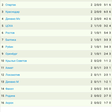
2
Спартак
2
2/0/0
5-1
6
3
Краснодар
2
2/0/0
6-3
6
4
Динамо Мх
2
2/0/0
4-2
6
5
ЦСКА
2
1/1/0
3-2
4
6
Ростов
2
1/0/1
5-4
3
7
Балтика
2
1/0/1
3-3
3
8
Рубин
2
1/0/1
3-4
3
9
Оренбург
2
1/0/1
2-4
3
10
Крылья Советов
2
0/2/0
1-1
2
11
Ахмат
2
0/1/1
2-3
1
12
Локомотив
2
0/1/1
2-3
1
13
Динамо М
2
0/1/1
1-2
1
14
Факел
2
0/0/2
3-5
0
15
Родина
2
0/0/2
2-7
0
16
Акрон
2
0/0/2
1-7
0