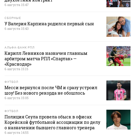
6 августа 15:47
СБОРНЫЕ
У Валерия Карпина родился первый сын
6 августа 15:43
АЛЬФА-БАНК РПЛ
Кирилл Левников назначен главным
арбитром матча РПЛ «Спартак» —
«Краснодар»
6 августа 15:15
ФУТБОЛ
Месси вернулся после ЧМ и сразу устроил
шоу! Без нового рекорда не обошлось
6 августа 15:05
ФУТБОЛ
Полиция Сеула провела обыск в офисах
Корейской футбольной ассоциации по делу
о назначении бывшего главного тренера
6 августа 14:55