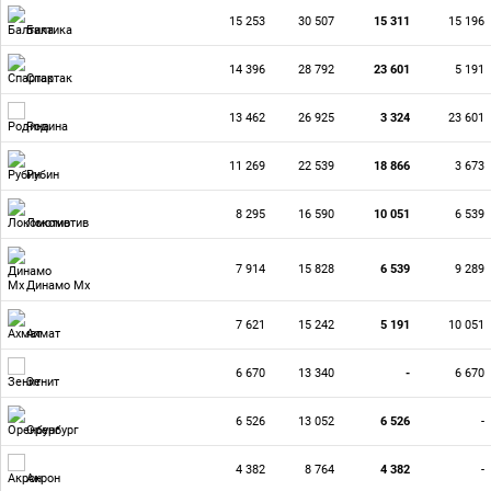
15 253
30 507
15 311
15 196
Балтика
14 396
28 792
23 601
5 191
Спартак
13 462
26 925
3 324
23 601
Родина
11 269
22 539
18 866
3 673
Рубин
8 295
16 590
10 051
6 539
Локомотив
7 914
15 828
6 539
9 289
Динамо Мх
7 621
15 242
5 191
10 051
Ахмат
6 670
13 340
-
6 670
Зенит
6 526
13 052
6 526
-
Оренбург
4 382
8 764
4 382
-
Акрон