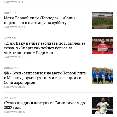
6 августа 23:11
ЛИГА ПАРИ
Матч Первой лиги «Торпедо» — «Сочи»
перенесен с пятницы на субботу
6 августа 22:44
ФУТБОЛ
«Если Даку начнет забивать по 15 мячей за
сезон, у «Спартака» пойдет борьба за
чемпионство» — Радимов
6 августа 22:36
ИСПАНИЯ
ФК «Сочи» отправится на матч Первой лиги
в Москву двумя группами из соседних с
Сочи аэропортов
6 августа 21:06
ФУТБОЛ
«Реал» продлил контракт с Винисиусом до
2032 года
6 августа 21:06