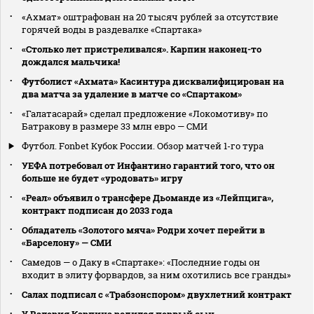
«Ахмат» оштрафован на 20 тысяч рублей за отсутствие
горячей воды в раздевалке «Спартака»
«Столько лет пристреливался». Карпин наконец-то
дождался мальчика!
Футболист «Ахмата» Касинтура дисквалифицирован на
два матча за удаление в матче со «Спартаком»
«Галатасарай» сделал предложение «Локомотиву» по
Батракову в размере 33 млн евро — СМИ
Футбол. Fonbet Кубок России. Обзор матчей 1-го тура
УЕФА потребовал от Инфантино гарантий того, что он
больше не будет «уродовать» игру
«Реал» объявил о трансфере Дьоманде из «Лейпцига»,
контракт подписан до 2033 года
Обладатель «Золотого мяча» Родри хочет перейти в
«Барселону» — СМИ
Самедов — о Даку в «Спартаке»: «Последние годы он
входит в элиту форвардов, за ним охотились все гранды»
Салах подписал с «Трабзонспором» двухлетний контракт
У Валерия Карпина родился первый сын