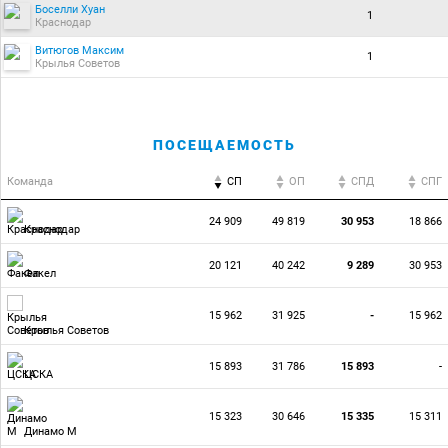
Боселли Хуан
1
Краснодар
Витюгов Максим
1
Крылья Советов
ПОСЕЩАЕМОСТЬ
Команда
СП
ОП
CПД
CПГ
24 909
49 819
30 953
18 866
Краснодар
20 121
40 242
9 289
30 953
Факел
15 962
31 925
-
15 962
Крылья Советов
15 893
31 786
15 893
-
ЦСКА
15 323
30 646
15 335
15 311
Динамо М