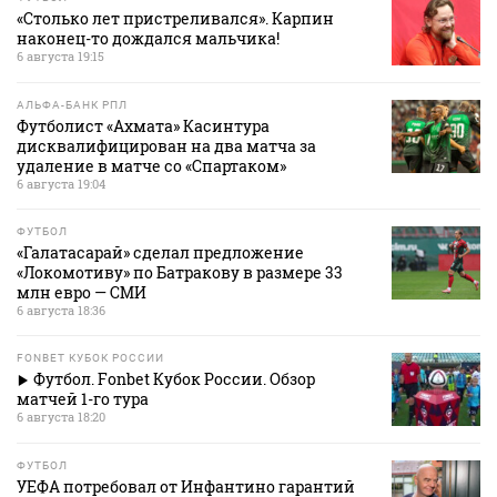
«Столько лет пристреливался». Карпин
наконец-то дождался мальчика!
6 августа 19:15
АЛЬФА-БАНК РПЛ
Футболист «Ахмата» Касинтура
дисквалифицирован на два матча за
удаление в матче со «Спартаком»
6 августа 19:04
ФУТБОЛ
«Галатасарай» сделал предложение
«Локомотиву» по Батракову в размере 33
млн евро — СМИ
6 августа 18:36
FONBET КУБОК РОССИИ
Футбол. Fonbet Кубок России. Обзор
матчей 1-го тура
6 августа 18:20
ФУТБОЛ
УЕФА потребовал от Инфантино гарантий