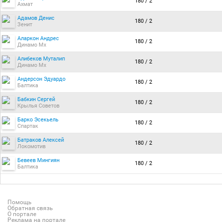
180 / 2
Ахмат
Адамов Денис
180 / 2
Зенит
Аларкон Андрес
180 / 2
Динамо Мх
Алибеков Муталип
180 / 2
Динамо Мх
Андерсон Эдуардо
180 / 2
Балтика
Бабкин Сергей
180 / 2
Крылья Советов
Барко Эсекьель
180 / 2
Спартак
Батраков Алексей
180 / 2
Локомотив
Бевеев Мингиян
180 / 2
Балтика
Помощь
Обратная связь
О портале
Реклама на портале