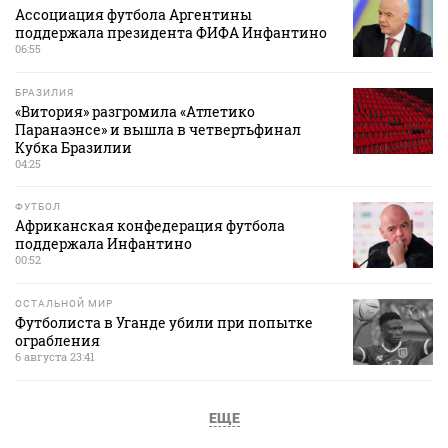
Ассоциация футбола Аргентины
поддержала президента ФИФА Инфантино
06:55
БРАЗИЛИЯ
«Витория» разгромила «Атлетико
Паранаэнсе» и вышла в четвертьфинал
Кубка Бразилии
04:25
ФУТБОЛ
Африканская конфедерация футбола
поддержала Инфантино
00:52
ОСТАЛЬНОЙ МИР
Футболиста в Уганде убили при попытке
ограбления
6 августа 23:41
ЕЩЕ