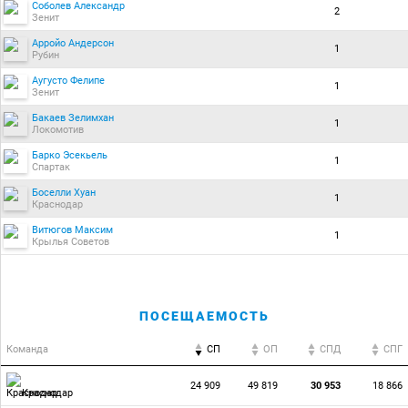
Соболев Александр
2
Зенит
Арройо Андерсон
1
Рубин
Аугусто Фелипе
1
Зенит
Бакаев Зелимхан
1
Локомотив
Барко Эсекьель
1
Спартак
Боселли Хуан
1
Краснодар
Витюгов Максим
1
Крылья Советов
ПОСЕЩАЕМОСТЬ
Команда
СП
ОП
CПД
CПГ
24 909
49 819
30 953
18 866
Краснодар