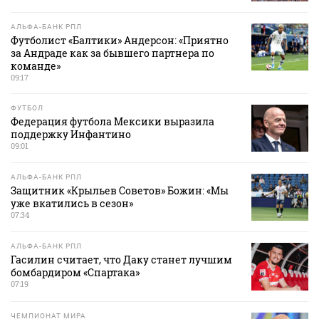
АЛЬФА-БАНК РПЛ
Футболист «Балтики» Андерсон: «Приятно
за Андраде как за бывшего партнера по
команде»
09:17
ФУТБОЛ
Федерация футбола Мексики выразила
поддержку Инфантино
09:01
АЛЬФА-БАНК РПЛ
Защитник «Крыльев Советов» Божин: «Мы
уже вкатились в сезон»
07:34
АЛЬФА-БАНК РПЛ
Гасилин считает, что Даку станет лучшим
бомбардиром «Спартака»
07:19
ЧЕМПИОНАТ МИРА