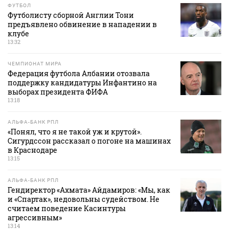
ФУТБОЛ
Футболисту сборной Англии Тони
предъявлено обвинение в нападении в
клубе
13:32
ЧЕМПИОНАТ МИРА
Федерация футбола Албании отозвала
поддержку кандидатуры Инфантино на
выборах президента ФИФА
13:18
АЛЬФА-БАНК РПЛ
«Понял, что я не такой уж и крутой».
Сигурдссон рассказал о погоне на машинах
в Краснодаре
13:15
АЛЬФА-БАНК РПЛ
Гендиректор «Ахмата» Айдамиров: «Мы, как
и «Спартак», недовольны судейством. Не
считаем поведение Касинтуры
агрессивным»
13:14