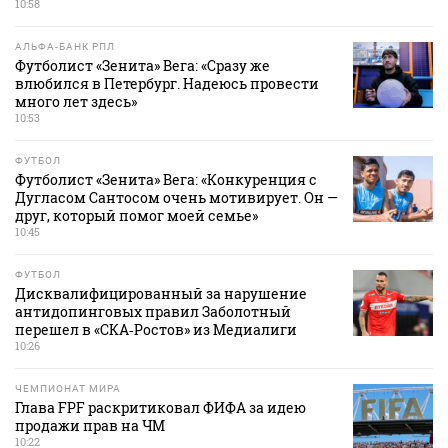
10:58
АЛЬФА-БАНК РПЛ
Футболист «Зенита» Вега: «Сразу же
влюбился в Петербург. Надеюсь провести
много лет здесь»
10:53
ФУТБОЛ
Футболист «Зенита» Вега: «Конкуренция с
Дугласом Сантосом очень мотивирует. Он —
друг, который помог моей семье»
10:45
ФУТБОЛ
Дисквалифицированный за нарушение
антидопинговых правил Заболотный
перешел в «СКА‑Ростов» из Медиалиги
10:26
ЧЕМПИОНАТ МИРА
Глава FPF раскритиковал ФИФА за идею
продажи прав на ЧМ
10:22