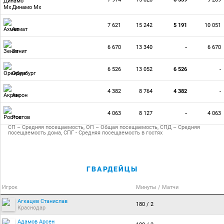
Динамо Мх
7 621
15 242
5 191
10 051
Ахмат
6 670
13 340
-
6 670
Зенит
6 526
13 052
6 526
-
Оренбург
4 382
8 764
4 382
-
Акрон
4 063
8 127
-
4 063
Ростов
СП – Средняя посещаемость, ОП – Общая посещаемость, СПД – Средняя
посещаемость дома, СПГ - Средняя посещаемость в гостях
ГВАРДЕЙЦЫ
Игрок
Минуты / Матчи
Агкацев Станислав
180 / 2
Краснодар
Адамов Арсен