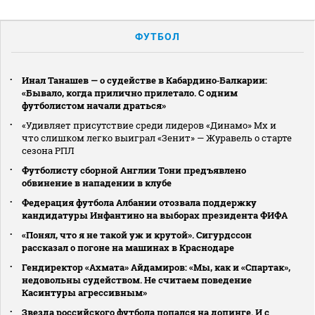
ФУТБОЛ
Инал Танашев — о судействе в Кабардино‑Балкарии:
«Бывало, когда прилично прилетало. С одним
футболистом начали драться»
«Удивляет присутствие среди лидеров «Динамо» Мх и
что слишком легко выиграл «Зенит» — Журавель о старте
сезона РПЛ
Футболисту сборной Англии Тони предъявлено
обвинение в нападении в клубе
Федерация футбола Албании отозвала поддержку
кандидатуры Инфантино на выборах президента ФИФА
«Понял, что я не такой уж и крутой». Сигурдссон
рассказал о погоне на машинах в Краснодаре
Гендиректор «Ахмата» Айдамиров: «Мы, как и «Спартак»,
недовольны судейством. Не считаем поведение
Касинтуры агрессивным»
Звезда российского футбола попался на допинге. И с