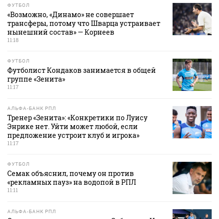
ФУТБОЛ
«Возможно, «Динамо» не совершает
трансферы, потому что Шварца устраивает
нынешний состав» — Корнеев
11:18
ФУТБОЛ
Футболист Кондаков занимается в общей
группе «Зенита»
11:17
АЛЬФА-БАНК РПЛ
Тренер «Зенита»: «Конкретики по Луису
Энрике нет. Уйти может любой, если
предложение устроит клуб и игрока»
11:17
ФУТБОЛ
Семак объяснил, почему он против
«рекламных пауз» на водопой в РПЛ
11:11
АЛЬФА-БАНК РПЛ