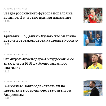
АЛЬФА-БАНК РПЛ
Звезда российского футбола попался на
допинге. И с честью принял наказание
12:40
ФУТБОЛ
Аршавин — о Данни: «Думаю, что он точно
доволен отрезком своей карьеры в России»
12:31
АЛЬФА-БАНК РПЛ
Экс‑игрок «Краснодара» Сигурдссон: «Все
знают, что в РПЛ футболистам много
платили»
12:16
АЛЬФА-БАНК РПЛ
В «Нижнем Новгороде» ответили на
претензии в сотрудничестве с агентом
Андреевым
11:57