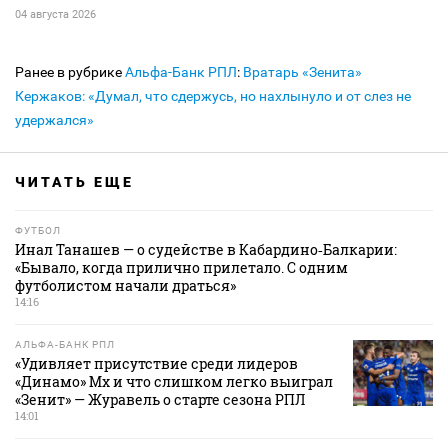
04 августа 2026
Ранее в рубрике
Альфа-Банк РПЛ
:
Вратарь «Зенита»
Кержаков: «Думал, что сдержусь, но нахлынуло и от слез не
удержался»
ЧИТАТЬ ЕЩЕ
ФУТБОЛ
Инал Танашев — о судействе в Кабардино‑Балкарии:
«Бывало, когда прилично прилетало. С одним
футболистом начали драться»
14:16
АЛЬФА-БАНК РПЛ
«Удивляет присутствие среди лидеров
«Динамо» Мх и что слишком легко выиграл
«Зенит» — Журавель о старте сезона РПЛ
14:01