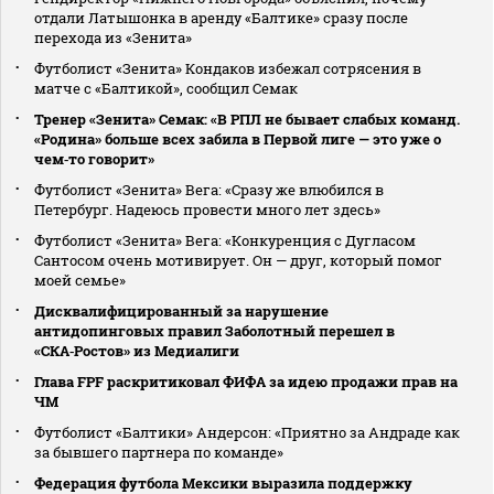
отдали Латышонка в аренду «Балтике» сразу после
перехода из «Зенита»
Футболист «Зенита» Кондаков избежал сотрясения в
матче с «Балтикой», сообщил Семак
Тренер «Зенита» Семак: «В РПЛ не бывает слабых команд.
«Родина» больше всех забила в Первой лиге — это уже о
чем‑то говорит»
Футболист «Зенита» Вега: «Сразу же влюбился в
Петербург. Надеюсь провести много лет здесь»
Футболист «Зенита» Вега: «Конкуренция с Дугласом
Сантосом очень мотивирует. Он — друг, который помог
моей семье»
Дисквалифицированный за нарушение
антидопинговых правил Заболотный перешел в
«СКА‑Ростов» из Медиалиги
Глава FPF раскритиковал ФИФА за идею продажи прав на
ЧМ
Футболист «Балтики» Андерсон: «Приятно за Андраде как
за бывшего партнера по команде»
Федерация футбола Мексики выразила поддержку