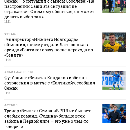
Семак — о ситуации с сыном Соболева: «На
настроении Саши эта ситуация не
отражается. С кем ему общаться, он может
делать выбор сам»
11:11
ФУТБОЛ
Гендиректор «Нижнего Новгорода»
объяснил, почему отдали Латышонка в
аренду «Балтике» сразу после перехода из
«Зенита»
11:01
АЛЬФА-БАНК РПЛ
Футболист «Зенита» Кондаков избежал
сотрясения в матче с «Балтикой», сообщил
Семак
11:00
ФУТБОЛ
Тренер «Зенита» Семак: «В РПЛ не бывает
слабых команд. «Родина» больше всех
забила в Первой лиге — это уже о чем‑то
говорит»