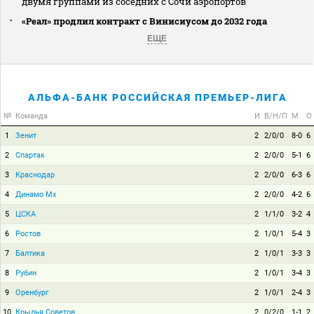
двумя группами из соседних с Сочи аэропортов
«Реал» продлил контракт с Винисиусом до 2032 года
ЕЩЕ
АЛЬФА-БАНК РОССИЙСКАЯ ПРЕМЬЕР-ЛИГА
№
Команда
И
В/Н/П
М
О
1
Зенит
2
2/0/0
8-0
6
2
Спартак
2
2/0/0
5-1
6
3
Краснодар
2
2/0/0
6-3
6
4
Динамо Мх
2
2/0/0
4-2
6
5
ЦСКА
2
1/1/0
3-2
4
6
Ростов
2
1/0/1
5-4
3
7
Балтика
2
1/0/1
3-3
3
8
Рубин
2
1/0/1
3-4
3
9
Оренбург
2
1/0/1
2-4
3
10
Крылья Советов
2
0/2/0
1-1
2