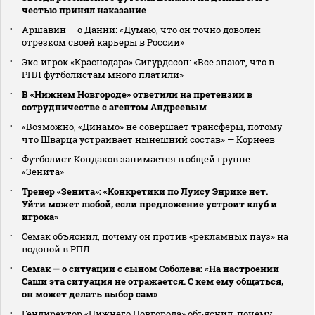
честью принял наказание
Аршавин — о Данни: «Думаю, что он точно доволен
отрезком своей карьеры в России»
Экс‑игрок «Краснодара» Сигурдссон: «Все знают, что в
РПЛ футболистам много платили»
В «Нижнем Новгороде» ответили на претензии в
сотрудничестве с агентом Андреевым
«Возможно, «Динамо» не совершает трансферы, потому
что Шварца устраивает нынешний состав» — Корнеев
Футболист Кондаков занимается в общей группе
«Зенита»
Тренер «Зенита»: «Конкретики по Луису Энрике нет.
Уйти может любой, если предложение устроит клуб и
игрока»
Семак объяснил, почему он против «рекламных пауз» на
водопой в РПЛ
Семак — о ситуации с сыном Соболева: «На настроении
Саши эта ситуация не отражается. С кем ему общаться,
он может делать выбор сам»
Гендиректор «Нижнего Новгорода» объяснил, почему