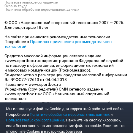
Пользовательское соглашение
Охрана труда
Политика обработки персональных данных
© ООО «Национальный спортивный телеканал» 2007 — 2026.
Для лиц старше 18 лет
На сайте применяются рекомендательные технологии.
Подробнее в
Правилах применения рекомендательных
технологий
Средство массовой информации сетевое издание
«www.sportbox.ru» зарегистрировано Федеральной службой
по надзору в сфере связи, информационных технологий
и массовых коммуникаций (Роскомнадзор).
Свидетельство о регистрации средства массовой информации
Эл № ФС77-72613 от 04.04.2018
Название — www.sportbox.ru
Учредитель (соучредители) СМИ сетевого издания
«www.sportbox.ru»: ООО «Национальный спортивный
телеканал»
Главный редактор СМИ сетевого издания «www.sportbox.ru»:
Конов В.А.
Мы используем файлы Сookie для корректной работы веб-сайта.
Номер телефона редакции СМИ сетевого издания
Подробнее в
Политике обработки персональных данных
и
«www.sportbox.ru»: +7 (495) 653 8419
Пользовательском соглашении
. Нажмите на кнопку «Хорошо»,
Адрес электронной почты редакции СМИ сетевого издания
если Вы согласны на использование файлов cookie. Если нет, то
«www.sportbox.ru»: editor@sportbox.ru
отключите Cookies в настройках браузера