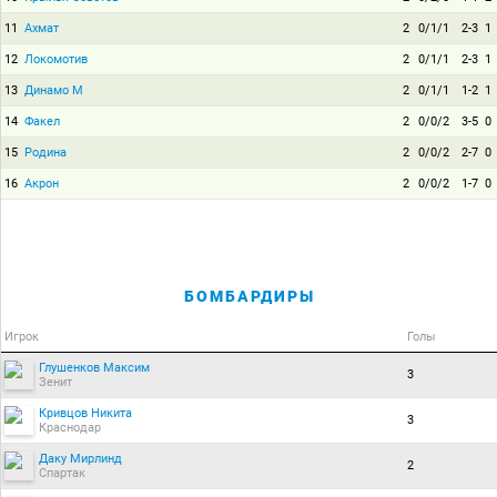
11
Ахмат
2
0/1/1
2-3
1
12
Локомотив
2
0/1/1
2-3
1
13
Динамо М
2
0/1/1
1-2
1
14
Факел
2
0/0/2
3-5
0
15
Родина
2
0/0/2
2-7
0
16
Акрон
2
0/0/2
1-7
0
БОМБАРДИРЫ
Игрок
Голы
Глушенков Максим
3
Зенит
Кривцов Никита
3
Краснодар
Даку Мирлинд
2
Спартак