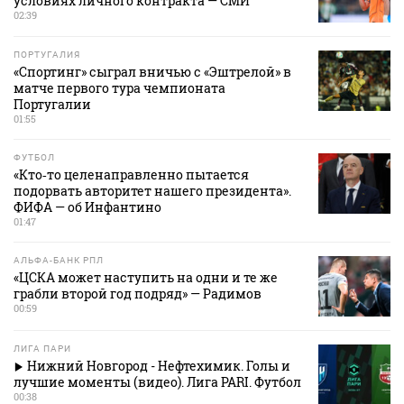
условиях личного контракта — СМИ
02:39
ПОРТУГАЛИЯ
«Спортинг» сыграл вничью с «Эштрелой» в
матче первого тура чемпионата
Португалии
01:55
ФУТБОЛ
«Кто‑то целенаправленно пытается
подорвать авторитет нашего президента».
ФИФА — об Инфантино
01:47
АЛЬФА-БАНК РПЛ
«ЦСКА может наступить на одни и те же
грабли второй год подряд» — Радимов
00:59
ЛИГА ПАРИ
Нижний Новгород - Нефтехимик. Голы и
лучшие моменты (видео). Лига PARI. Футбол
00:38