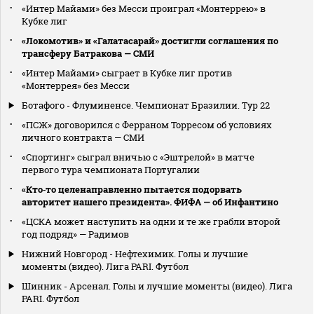
«Интер Майами» без Месси проиграл «Монтеррею» в
Кубке лиг
«Локомотив» и «Галатасарай» достигли соглашения по
трансферу Батракова — СМИ
«Интер Майами» сыграет в Кубке лиг против
«Монтеррея» без Месси
Ботафого - Флуминенсе. Чемпионат Бразилии. Тур 22
«ПСЖ» договорился с Ферраном Торресом об условиях
личного контракта — СМИ
«Спортинг» сыграл вничью с «Эштрелой» в матче
первого тура чемпионата Португалии
«Кто‑то целенаправленно пытается подорвать
авторитет нашего президента». ФИФА — об Инфантино
«ЦСКА может наступить на одни и те же грабли второй
год подряд» — Радимов
Нижний Новгород - Нефтехимик. Голы и лучшие
моменты (видео). Лига PARI. Футбол
Шинник - Арсенал. Голы и лучшие моменты (видео). Лига
PARI. Футбол