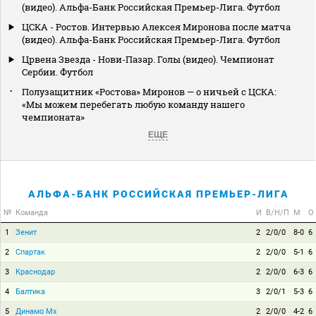
(видео). Альфа-Банк Российская Премьер-Лига. Футбол
ЦСКА - Ростов. Интервью Алексея Миронова после матча
(видео). Альфа-Банк Российская Премьер-Лига. Футбол
Црвена Звезда - Нови-Пазар. Голы (видео). Чемпионат
Сербии. Футбол
Полузащитник «Ростова» Миронов — о ничьей с ЦСКА:
«Мы можем перебегать любую команду нашего
чемпионата»
ЕЩЕ
АЛЬФА-БАНК РОССИЙСКАЯ ПРЕМЬЕР-ЛИГА
№
Команда
И
В/Н/П
М
О
1
Зенит
2
2/0/0
8-0
6
2
Спартак
2
2/0/0
5-1
6
3
Краснодар
2
2/0/0
6-3
6
4
Балтика
3
2/0/1
5-3
6
5
Динамо Мх
2
2/0/0
4-2
6