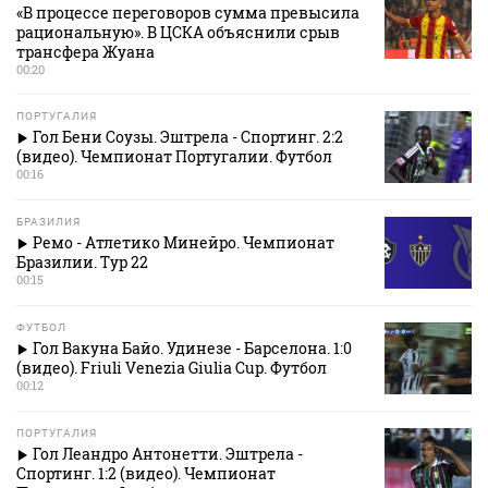
«В процессе переговоров сумма превысила
рациональную». В ЦСКА объяснили срыв
трансфера Жуана
00:20
ПОРТУГАЛИЯ
Гол Бени Соузы. Эштрела - Спортинг. 2:2
(видео). Чемпионат Португалии. Футбол
00:16
БРАЗИЛИЯ
Ремо - Атлетико Минейро. Чемпионат
Бразилии. Тур 22
00:15
ФУТБОЛ
Гол Вакуна Байо. Удинезе - Барселона. 1:0
(видео). Friuli Venezia Giulia Cup. Футбол
00:12
ПОРТУГАЛИЯ
Гол Леандро Антонетти. Эштрела -
Спортинг. 1:2 (видео). Чемпионат