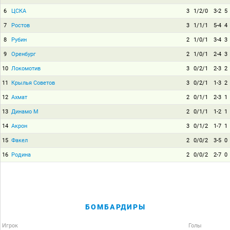
6
ЦСКА
3
1/2/0
3-2
5
7
Ростов
3
1/1/1
5-4
4
8
Рубин
2
1/0/1
3-4
3
9
Оренбург
2
1/0/1
2-4
3
10
Локомотив
3
0/2/1
2-3
2
11
Крылья Советов
3
0/2/1
1-3
2
12
Ахмат
2
0/1/1
2-3
1
13
Динамо М
2
0/1/1
1-2
1
14
Акрон
3
0/1/2
1-7
1
15
Факел
2
0/0/2
3-5
0
16
Родина
2
0/0/2
2-7
0
БОМБАРДИРЫ
Игрок
Голы