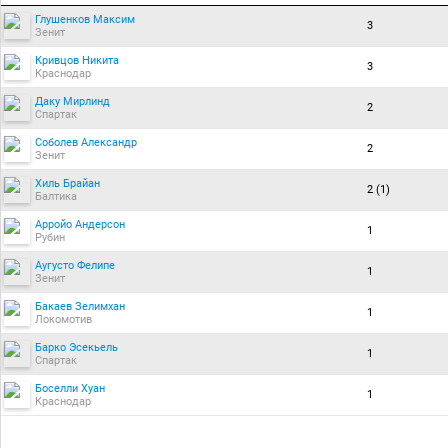
Глушенков Максим
3
Зенит
Кривцов Никита
3
Краснодар
Даку Мирлинд
2
Спартак
Соболев Александр
2
Зенит
Хиль Брайан
2 (1)
Балтика
Арройо Андерсон
1
Рубин
Аугусто Фелипе
1
Зенит
Бакаев Зелимхан
1
Локомотив
Барко Эсекьель
1
Спартак
Боселли Хуан
1
Краснодар