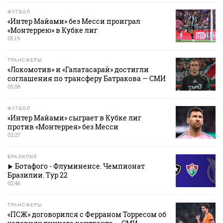
ФУТБОЛ
«Интер Майами» без Месси проиграл
«Монтеррею» в Кубке лиг
05:19
ТРАНСФЕРЫ
«Локомотив» и «Галатасарай» достигли
соглашения по трансферу Батракова — СМИ
05:08
ФУТБОЛ
«Интер Майами» сыграет в Кубке лиг
против «Монтеррея» без Месси
03:27
БРАЗИЛИЯ
Ботафого - Флуминенсе. Чемпионат
Бразилии. Тур 22
02:46
ТРАНСФЕРЫ
«ПСЖ» договорился с Ферраном Торресом об