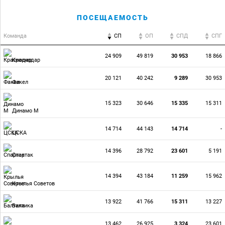
ПОСЕЩАЕМОСТЬ
Команда
СП
ОП
CПД
CПГ
24 909
49 819
30 953
18 866
Краснодар
20 121
40 242
9 289
30 953
Факел
15 323
30 646
15 335
15 311
Динамо М
14 714
44 143
14 714
-
ЦСКА
14 396
28 792
23 601
5 191
Спартак
14 394
43 184
11 259
15 962
Крылья Советов
13 922
41 766
15 311
13 227
Балтика
13 462
26 925
3 324
23 601