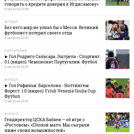
говорить о кредите доверия к Игдисамову»
8 августа 23:49
ФУТБОЛ
Без него мир не узнал бы о Месси. Великий
футболист потерял своего отца
8 августа 23:47
ПОРТУГАЛИЯ
Гол Родриго Саласара. Эштрела - Спортинг.
0:1 (видео). Чемпионат Португалии. Футбол
8 августа 23:47
ФУТБОЛ
Гол Рафиньи. Барселона - Ноттингем
Форест. 1:0 (видео). Friuli Venezia Giulia Cup.
Футбол
8 августа 23:41
ФУТБОЛ
Гендиректор ЦСКА Бабаев — об игре с
«Ростовом»: «Плохой матч. Мы сыграли
ниже своих возможностей»