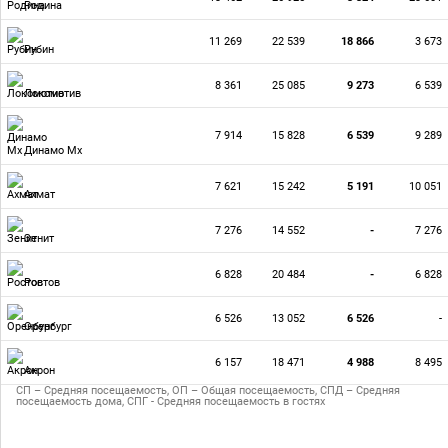
Родина
11 269
22 539
18 866
3 673
Рубин
8 361
25 085
9 273
6 539
Локомотив
7 914
15 828
6 539
9 289
Динамо Мх
7 621
15 242
5 191
10 051
Ахмат
7 276
14 552
-
7 276
Зенит
6 828
20 484
-
6 828
Ростов
6 526
13 052
6 526
-
Оренбург
6 157
18 471
4 988
8 495
Акрон
СП – Средняя посещаемость, ОП – Общая посещаемость, СПД – Средняя
посещаемость дома, СПГ - Средняя посещаемость в гостях