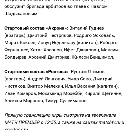
обслужит бригада арбитров во главе с Павлом
Шадыхановым.
Стартовый состав «Акрона»:
Виталий Гудиев
(вратарь), Дмитрий Пестряков, Родриго Эсковаль,
Марат Бокоев, Ионуц Неделчару (капитан), Роберто
Фернандес, Хетаг Хосонов, Ифет Джаковац, Максим
Болдырев, Арсений Дмитриев, Жилсон Беншимол.
Стартовый состав «Ростова»
: Рустам Ятимов
(вратарь), Андрей Лангович, Умар Сако, Дмитрий
Чистяков, Виктор Мелехин, Илья Вахания (капитан),
Иван Комаров, Мохаммад Мохебби, Кирилл Щетинин,
Алексей Миронов, Тимур Сулейманов.
Прямую трансляцию игры смотрите на телеканале
МАТЧ ПРЕМЬЕР с 12:55, а также на сайтах matchtv.ru и
sportbox.ru.