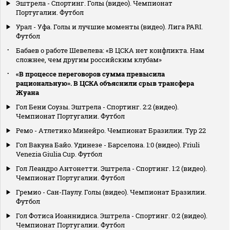
Эштрела - Спортинг. Голы (видео). Чемпионат
Португалии. Футбол
Урал - Уфа. Голы и лучшие моменты (видео). Лига PARI.
Футбол
Бабаев о работе Шевелева: «В ЦСКА нет конфликта. Нам
сложнее, чем другим российским клубам»
«В процессе переговоров сумма превысила
рациональную». В ЦСКА объяснили срыв трансфера
Жуана
Гол Бени Соузы. Эштрела - Спортинг. 2:2 (видео).
Чемпионат Португалии. Футбол
Ремо - Атлетико Минейро. Чемпионат Бразилии. Тур 22
Гол Вакуна Байо. Удинезе - Барселона. 1:0 (видео). Friuli
Venezia Giulia Cup. Футбол
Гол Леандро Антонетти. Эштрела - Спортинг. 1:2 (видео).
Чемпионат Португалии. Футбол
Гремио - Сан-Паулу. Голы (видео). Чемпионат Бразилии.
Футбол
Гол Фотиса Иоаннидиса. Эштрела - Спортинг. 0:2 (видео).
Чемпионат Португалии. Футбол