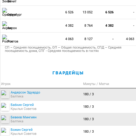
Зенит
6 526
13 052
6 526
-
Оренбург
4 382
8 764
4 382
-
Акрон
4 063
8 127
-
4 063
Ростов
СП – Средняя посещаемость, ОП – Общая посещаемость, СПД – Средняя
посещаемость дома, СПГ - Средняя посещаемость в гостях
ГВАРДЕЙЦЫ
Игрок
Минуты / Матчи
Андерсон Эдуардо
180 / 3
Балтика
Бабкин Сергей
180 / 3
Крылья Советов
Бевеев Мингиян
180 / 3
Балтика
Божин Сергей
180 / 3
Крылья Советов