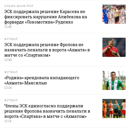
АЛЬФА-БАНК РПЛ
ЭСК поддержала решение Карасева не
фиксировать нарушение Алибекова на
форварде «Локомотива» Руденко
12:46
ФУТБОЛ
ЭСК поддержала решение Фролова не
назначать пенальти в ворота «Ахмата» в
матче со «Спартаком»
12:40
ФУТБОЛ
«Родина» арендовала нападающего
«Ахмата» Мансилью
12:24
ФУТБОЛ
Члены ЭСК единогласно поддержали
решение Фролова назначить пенальти в
ворота «Спартака» в матче с «Ахматом»
12:14