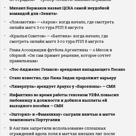
Михаил Кержаков назвал ЦСКА самой неудобной
командой для «Зенита»
«Локомотив» — «Акрон»: когда начало, где смотреть
онлайн матч 3‑го тура РПЛ 8 августа
«Крылья Советов» — «Балтика»: когда начало, где
смотреть онлайн матч 3‑го тура РПЛ 8 августа
Глава Ассоциации футбола Аргентины — о Месси в
сборной: «Он сам примет решение, которое сочтет
правильным»
«Лос‑Анджелес Гэлакси» арендовал нападающего Лосано
Стало известно, где Люка Зидан продолжит карьеру
«Ливерпуль» арендует Араухо у «Барселоны» — СМИ
Инфантино во время работы генсеком УЕФА повысил
любовницу в должности и добился выплаты ей
выходного пособия — СМИ
«Эшторил» и «Фамаликау» сыграли вничью в матче
чемпионата Португалии
В Англии запретили использование сплошных
ограждений вдоль поля в матчах низших лиг после