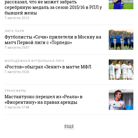
рассказал, что не может забрать
серебряную медаль за сезон‑2015/16 в РПЛ у
бывшей жены
7 августа 20:13
ЛИГА ПАРИ
Футболисты «Сочи» прилетели в Москву на
матч Первой лиги с «Торпедо»
7 августа 19:57
МОЛОДЕЖНАЯ ФУТБОЛЬНАЯ ЛИГА
«Ростов» обыграл «Зенит» в матче МФЛ
7 августа 19:25
ТРАНСФЕРЫ
Мастантуоно перешел из «Реала» в
«Фиорентину» на правах аренды
7 августа 17:48
ЕЩЕ