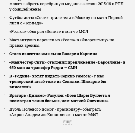
может забрать серебряную медаль за сезон‑2015/16 в РПЛ
у бывшей жены
Футболисты «Сочи» прилетели в Москву на матч Первой
лиги с «Торпедо»
«Ростов» обыграл «Зенит» в матче МФЛ
Мастантуоно перешел из «Реала» в «Фиорентину» на
правах аренды
Стало известно имя сына Валерия Карпина
«Манчестер Сити» отклонил предложение «Барселоны» в
€50 млн за трансфер Родри — СМИ
В «Родине» хотят видеть Серхио Рамоса: «У нас
тренерский штаб тоже из Севильи. Шикарно бы
вписался!»
Вратарь «Динамо» Расулов: «Боев Шары Буллета я
посмотрел точно больше, чем матчей Овечкина»
Дубль Полевого помог «Краснодару» обыграть
«Акрон‑Академию Коноплева» в матче МФЛ
ЕЩЕ