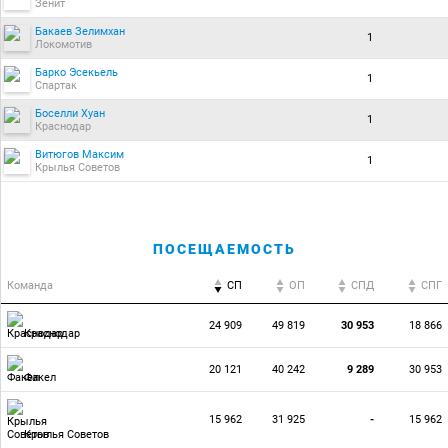
Зенит
Бакаев Зелимхан
1
Локомотив
Барко Эсекьель
1
Спартак
Боселли Хуан
1
Краснодар
Витюгов Максим
1
Крылья Советов
ПОСЕЩАЕМОСТЬ
Команда
СП
ОП
CПД
CПГ
24 909
49 819
30 953
18 866
Краснодар
20 121
40 242
9 289
30 953
Факел
15 962
31 925
-
15 962
Крылья Советов