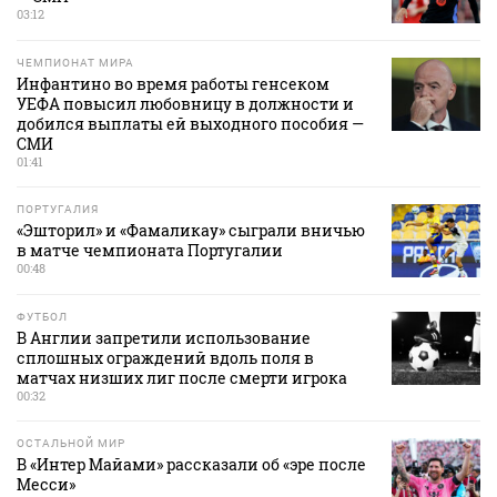
03:12
ЧЕМПИОНАТ МИРА
Инфантино во время работы генсеком
УЕФА повысил любовницу в должности и
добился выплаты ей выходного пособия —
СМИ
01:41
ПОРТУГАЛИЯ
«Эшторил» и «Фамаликау» сыграли вничью
в матче чемпионата Португалии
00:48
ФУТБОЛ
В Англии запретили использование
сплошных ограждений вдоль поля в
матчах низших лиг после смерти игрока
00:32
ОСТАЛЬНОЙ МИР
В «Интер Майами» рассказали об «эре после
Месси»