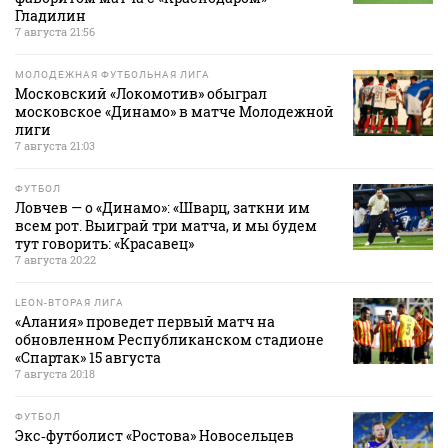
Гладилин
7 августа 21:56
МОЛОДЕЖНАЯ ФУТБОЛЬНАЯ ЛИГА
Московский «Локомотив» обыграл
московское «Динамо» в матче Молодежной
лиги
7 августа 21:03
ФУТБОЛ
Ловчев — о «Динамо»: «Шварц, заткни им
всем рот. Выиграй три матча, и мы будем
тут говорить: «Красавец»
7 августа 20:22
LEON-ВТОРАЯ ЛИГА
«Алания» проведет первый матч на
обновленном Республиканском стадионе
«Спартак» 15 августа
7 августа 20:18
ФУТБОЛ
Экс‑футболист «Ростова» Новосельцев