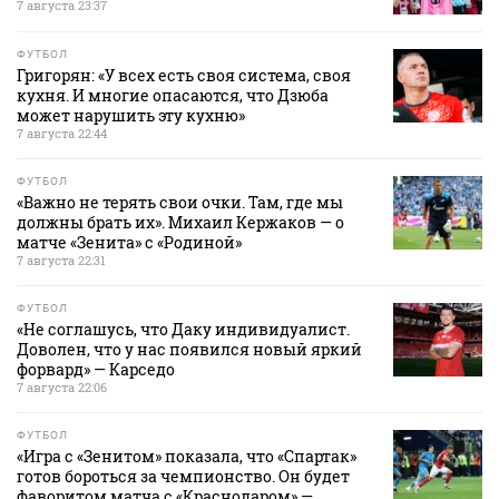
7 августа 23:37
ФУТБОЛ
Григорян: «У всех есть своя система, своя
кухня. И многие опасаются, что Дзюба
может нарушить эту кухню»
7 августа 22:44
ФУТБОЛ
«Важно не терять свои очки. Там, где мы
должны брать их». Михаил Кержаков — о
матче «Зенита» с «Родиной»
7 августа 22:31
ФУТБОЛ
«Не соглашусь, что Даку индивидуалист.
Доволен, что у нас появился новый яркий
форвард» — Карседо
7 августа 22:06
ФУТБОЛ
«Игра с «Зенитом» показала, что «Спартак»
готов бороться за чемпионство. Он будет
фаворитом матча с «Краснодаром» —