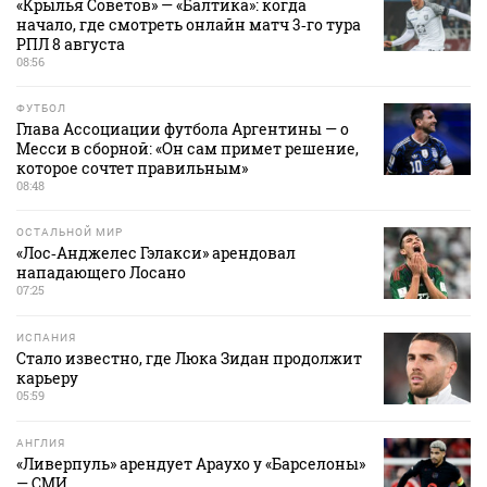
«Крылья Советов» — «Балтика»: когда
начало, где смотреть онлайн матч 3‑го тура
РПЛ 8 августа
08:56
ФУТБОЛ
Глава Ассоциации футбола Аргентины — о
Месси в сборной: «Он сам примет решение,
которое сочтет правильным»
08:48
ОСТАЛЬНОЙ МИР
«Лос‑Анджелес Гэлакси» арендовал
нападающего Лосано
07:25
ИСПАНИЯ
Стало известно, где Люка Зидан продолжит
карьеру
05:59
АНГЛИЯ
«Ливерпуль» арендует Араухо у «Барселоны»
— СМИ