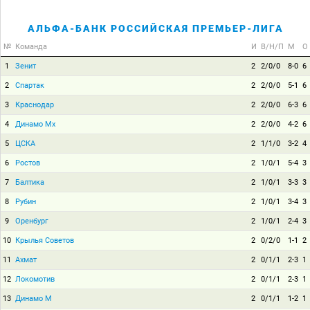
АЛЬФА-БАНК РОССИЙСКАЯ ПРЕМЬЕР-ЛИГА
№
Команда
И
В/Н/П
М
О
1
Зенит
2
2/0/0
8-0
6
2
Спартак
2
2/0/0
5-1
6
3
Краснодар
2
2/0/0
6-3
6
4
Динамо Мх
2
2/0/0
4-2
6
5
ЦСКА
2
1/1/0
3-2
4
6
Ростов
2
1/0/1
5-4
3
7
Балтика
2
1/0/1
3-3
3
8
Рубин
2
1/0/1
3-4
3
9
Оренбург
2
1/0/1
2-4
3
10
Крылья Советов
2
0/2/0
1-1
2
11
Ахмат
2
0/1/1
2-3
1
12
Локомотив
2
0/1/1
2-3
1
13
Динамо М
2
0/1/1
1-2
1