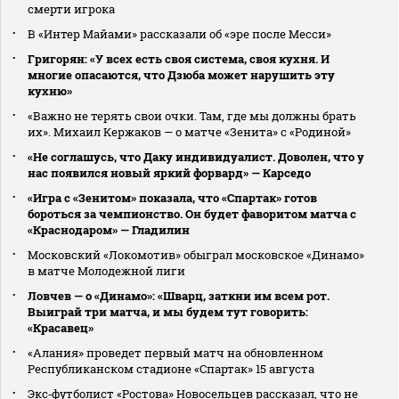
смерти игрока
В «Интер Майами» рассказали об «эре после Месси»
Григорян: «У всех есть своя система, своя кухня. И
многие опасаются, что Дзюба может нарушить эту
кухню»
«Важно не терять свои очки. Там, где мы должны брать
их». Михаил Кержаков — о матче «Зенита» с «Родиной»
«Не соглашусь, что Даку индивидуалист. Доволен, что у
нас появился новый яркий форвард» — Карседо
«Игра с «Зенитом» показала, что «Спартак» готов
бороться за чемпионство. Он будет фаворитом матча с
«Краснодаром» — Гладилин
Московский «Локомотив» обыграл московское «Динамо»
в матче Молодежной лиги
Ловчев — о «Динамо»: «Шварц, заткни им всем рот.
Выиграй три матча, и мы будем тут говорить:
«Красавец»
«Алания» проведет первый матч на обновленном
Республиканском стадионе «Спартак» 15 августа
Экс‑футболист «Ростова» Новосельцев рассказал, что не