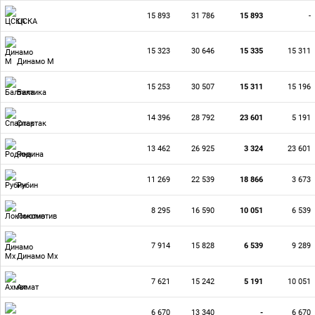
15 893
31 786
15 893
-
ЦСКА
15 323
30 646
15 335
15 311
Динамо М
15 253
30 507
15 311
15 196
Балтика
14 396
28 792
23 601
5 191
Спартак
13 462
26 925
3 324
23 601
Родина
11 269
22 539
18 866
3 673
Рубин
8 295
16 590
10 051
6 539
Локомотив
7 914
15 828
6 539
9 289
Динамо Мх
7 621
15 242
5 191
10 051
Ахмат
6 670
13 340
-
6 670