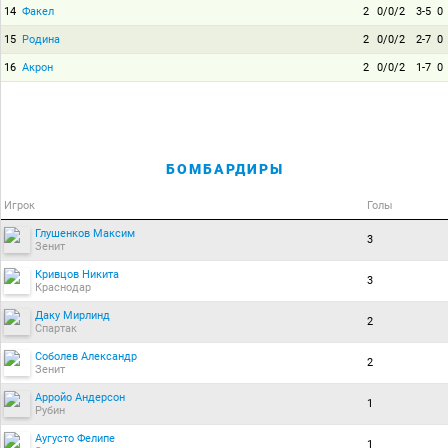
14
Факел
2
0/0/2
3-5
0
15
Родина
2
0/0/2
2-7
0
16
Акрон
2
0/0/2
1-7
0
БОМБАРДИРЫ
Игрок
Голы
Глушенков Максим
3
Зенит
Кривцов Никита
3
Краснодар
Даку Мирлинд
2
Спартак
Соболев Александр
2
Зенит
Арройо Андерсон
1
Рубин
Аугусто Фелипе
1