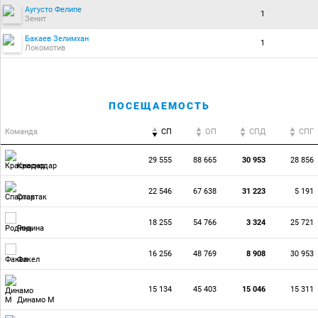
Аугусто Фелипе
1
Зенит
Бакаев Зелимхан
1
Локомотив
ПОСЕЩАЕМОСТЬ
Команда
СП
ОП
CПД
CПГ
29 555
88 665
30 953
28 856
Краснодар
22 546
67 638
31 223
5 191
Спартак
18 255
54 766
3 324
25 721
Родина
16 256
48 769
8 908
30 953
Факел
15 134
45 403
15 046
15 311
Динамо М