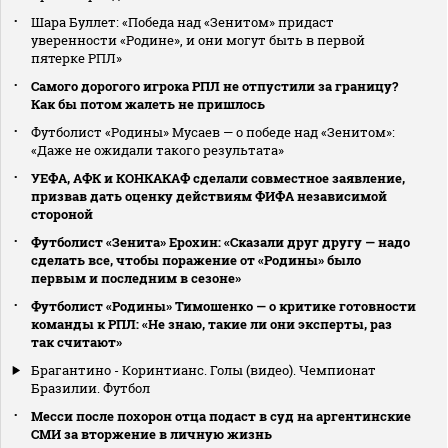
Шара Буллет: «Победа над «Зенитом» придаст
уверенности «Родине», и они могут быть в первой
пятерке РПЛ»
Самого дорогого игрока РПЛ не отпустили за границу?
Как бы потом жалеть не пришлось
Футболист «Родины» Мусаев — о победе над «Зенитом»:
«Даже не ожидали такого результата»
УЕФА, АФК и КОНКАКАФ сделали совместное заявление,
призвав дать оценку действиям ФИФА независимой
стороной
Футболист «Зенита» Ерохин: «Сказали друг другу — надо
сделать все, чтобы поражение от «Родины» было
первым и последним в сезоне»
Футболист «Родины» Тимошенко — о критике готовности
команды к РПЛ: «Не знаю, такие ли они эксперты, раз
так считают»
Брагантино - Коринтианс. Голы (видео). Чемпионат
Бразилии. Футбол
Месси после похорон отца подаст в суд на аргентинские
СМИ за вторжение в личную жизнь