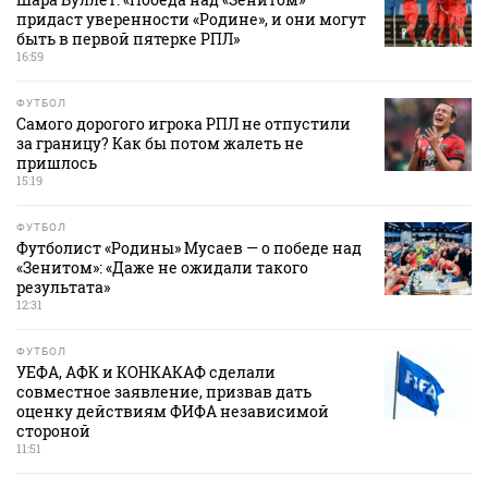
придаст уверенности «Родине», и они могут
быть в первой пятерке РПЛ»
16:59
ФУТБОЛ
Самого дорогого игрока РПЛ не отпустили
за границу? Как бы потом жалеть не
пришлось
15:19
ФУТБОЛ
Футболист «Родины» Мусаев — о победе над
«Зенитом»: «Даже не ожидали такого
результата»
12:31
ФУТБОЛ
УЕФА, АФК и КОНКАКАФ сделали
совместное заявление, призвав дать
оценку действиям ФИФА независимой
стороной
11:51