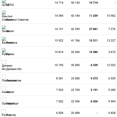
14 714
44 143
14 714
-
ЦСКА
14 394
43 184
11 259
15 962
Крылья Советов
14 131
42 393
27 841
7 276
Зенит
13 922
41 766
15 311
13 227
Балтика
10 814
32 443
14 385
3 673
Рубин
10 195
30 585
6 539
12 023
Динамо Мх
8 361
25 085
9 273
6 539
Локомотив
7 923
23 769
5 191
9 289
Ахмат
7 652
22 956
6 526
9 904
Оренбург
6 828
20 484
-
6 828
Ростов