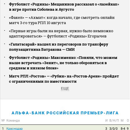
Футболист «Родины» Мещанинов рассказал о «лазейках»
в игре против Соболева и Аугусто
«Факел» — «Ахмат»: когда начало, где смотреть онлайн
матч 3‑го тура РПЛ 10 августа
«Первые игры были на нервах, нужно было немножко
адаптироваться» — футболист «Родины» Егорычев
«Галатасарай» вышел из переговоров по трансферу
полузащитника Батракова — СМИ
Футболист «Родины» Максименко: «Поняли, что можем
выше встречать «Зенит», не только обороняться в
среднем и низком блоке»
Матч РПЛ «Ростов» — «Рубин» на «Ростов‑Арене» пройдет
с ограничениями по вместимости
ЕЩЕ
АЛЬФА-БАНК РОССИЙСКАЯ ПРЕМЬЕР-ЛИГА
№
Команда
И
В/Н/П
М
О
1
Краснодар
3
3/0/0
8-4
9