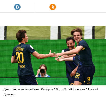
R
Y
Дмитрий Васильев и Захар Федоров / Фото: © РИА Новости / Алексей
Даничев