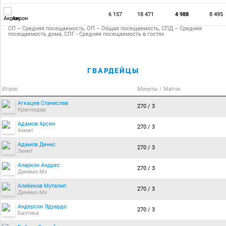
6 157
18 471
4 988
8 495
Акрон
СП – Средняя посещаемость, ОП – Общая посещаемость, СПД – Средняя
посещаемость дома, СПГ - Средняя посещаемость в гостях
ГВАРДЕЙЦЫ
Игрок
Минуты / Матчи
Агкацев Станислав
270 / 3
Краснодар
Адамов Арсен
270 / 3
Ахмат
Адамов Денис
270 / 3
Зенит
Аларкон Андрес
270 / 3
Динамо Мх
Алибеков Муталип
270 / 3
Динамо Мх
Андерсон Эдуардо
270 / 3
Балтика