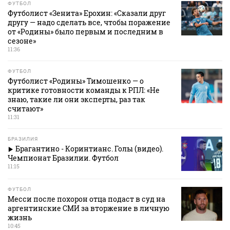
ФУТБОЛ
Футболист «Зенита» Ерохин: «Сказали друг
другу — надо сделать все, чтобы поражение
от «Родины» было первым и последним в
сезоне»
11:36
ФУТБОЛ
Футболист «Родины» Тимошенко — о
критике готовности команды к РПЛ: «Не
знаю, такие ли они эксперты, раз так
считают»
11:31
БРАЗИЛИЯ
Брагантино - Коринтианс. Голы (видео).
Чемпионат Бразилии. Футбол
11:15
ФУТБОЛ
Месси после похорон отца подаст в суд на
аргентинские СМИ за вторжение в личную
жизнь
10:45