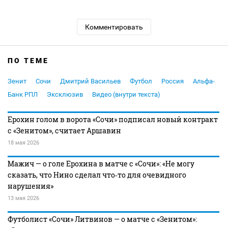
Комментировать
ПО ТЕМЕ
Зенит
Сочи
Дмитрий Васильев
Футбол
Россия
Альфа-
Банк РПЛ
Эксклюзив
Видео (внутри текста)
Ерохин голом в ворота «Сочи» подписал новый контракт
с «Зенитом», считает Аршавин
18 мая 2026
Мажич — о голе Ерохина в матче с «Сочи»: «Не могу
сказать, что Нино сделал что‑то для очевидного
нарушения»
13 мая 2026
Футболист «Сочи» Литвинов — о матче с «Зенитом»: