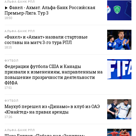
АЛЬФА-БАНК РПЛ
Факел - Ахмат. Альфа-Банк Российская
Премьер-Лига. Тур 3
18:50
АЛЬФА-БАНК РПЛ
«Факел» и «Ахмат» назвали стартовые
составы на матч 3‑го тура РПЛ
18:15
ФУТБОЛ
Федерации футбола США и Канады
призвали к изменениям, направленным на
повышение прозрачности деятельности
ФИФА
17:51
ФУТБОЛ
Маухуб перешел из «Динамо» в клуб из ОАЭ
«Юнайтед» на правах аренды
17:26
АЛЬФА-БАНК РПЛ
Шара Буллет: «Победа над «Зенитом»