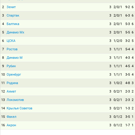
2
Зенит
3
2/0/1
9-2
6
3
Спартак
3
2/0/1
6-3
6
4
Балтика
3
2/0/1
5-3
6
5
Динамо Мх
3
2/0/1
5-5
6
6
ЦСКА
3
1/2/0
3-2
5
7
Ростов
3
1/1/1
5-4
4
8
Динамо М
3
1/1/1
4-3
4
9
Рубин
3
1/1/1
4-5
4
10
Оренбург
3
1/1/1
3-5
4
11
Родина
3
1/0/2
4-8
3
12
Ахмат
3
0/2/1
2-3
2
13
Локомотив
3
0/2/1
2-3
2
14
Крылья Советов
3
0/2/1
1-3
2
15
Факел
3
0/1/2
3-5
1
16
Акрон
3
0/1/2
1-7
1