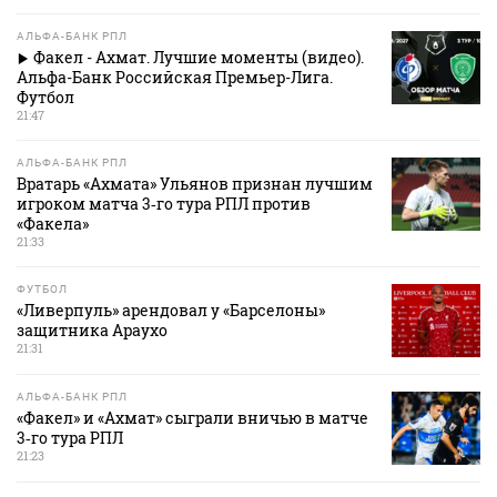
АЛЬФА-БАНК РПЛ
Факел - Ахмат. Лучшие моменты (видео).
Альфа-Банк Российская Премьер-Лига.
Футбол
21:47
АЛЬФА-БАНК РПЛ
Вратарь «Ахмата» Ульянов признан лучшим
игроком матча 3‑го тура РПЛ против
«Факела»
21:33
ФУТБОЛ
«Ливерпуль» арендовал у «Барселоны»
защитника Араухо
21:31
АЛЬФА-БАНК РПЛ
«Факел» и «Ахмат» сыграли вничью в матче
3‑го тура РПЛ
21:23