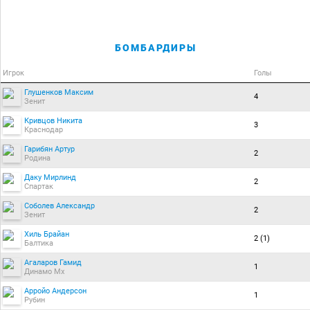
БОМБАРДИРЫ
Игрок
Голы
Глушенков Максим
4
Зенит
Кривцов Никита
3
Краснодар
Гарибян Артур
2
Родина
Даку Мирлинд
2
Спартак
Соболев Александр
2
Зенит
Хиль Брайан
2 (1)
Балтика
Агаларов Гамид
1
Динамо Мх
Арройо Андерсон
1
Рубин