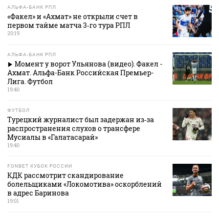
АЛЬФА-БАНК РПЛ
«Факел» и «Ахмат» не открыли счет в
первом тайме матча 3‑го тура РПЛ
20:19
АЛЬФА-БАНК РПЛ
Момент у ворот Ульянова (видео). Факел -
Ахмат. Альфа-Банк Российская Премьер-
Лига. Футбол
19:40
ФУТБОЛ
Турецкий журналист был задержан из‑за
распространения слухов о трансфере
Мусиалы в «Галатасарай»
19:40
FONBET КУБОК РОССИИ
КДК рассмотрит скандирование
болельщиками «Локомотива» оскорблений
в адрес Баринова
19:01