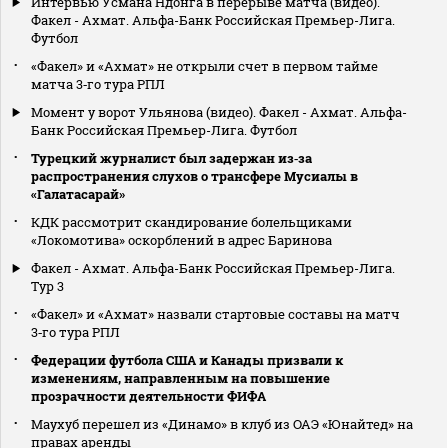
Интервью Усмана Ндонга в перерыве матча (видео).
Факел - Ахмат. Альфа-Банк Российская Премьер-Лига.
Футбол
«Факел» и «Ахмат» не открыли счет в первом тайме
матча 3‑го тура РПЛ
Момент у ворот Ульянова (видео). Факел - Ахмат. Альфа-
Банк Российская Премьер-Лига. Футбол
Турецкий журналист был задержан из‑за
распространения слухов о трансфере Мусиалы в
«Галатасарай»
КДК рассмотрит скандирование болельщиками
«Локомотива» оскорблений в адрес Баринова
Факел - Ахмат. Альфа-Банк Российская Премьер-Лига.
Тур 3
«Факел» и «Ахмат» назвали стартовые составы на матч
3‑го тура РПЛ
Федерации футбола США и Канады призвали к
изменениям, направленным на повышение
прозрачности деятельности ФИФА
Маухуб перешел из «Динамо» в клуб из ОАЭ «Юнайтед» на
правах аренды