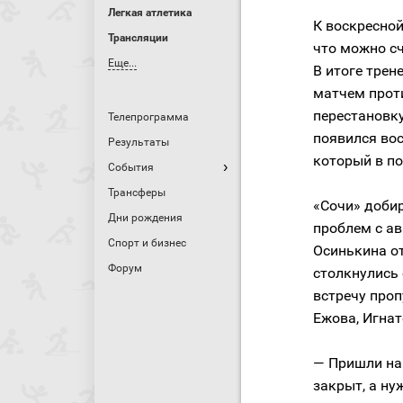
Легкая атлетика
К воскресной
Трансляции
что можно с
Еще...
В итоге тре
матчем прот
перестановк
Телепрограмма
появился во
Результаты
который в по
События
Трансферы
«Сочи» добир
Дни рождения
проблем с ав
Спорт и бизнес
Осинькина от
Форум
столкнулись
встречу про
Ежова, Игнат
— Пришли на 
закрыт, а ну