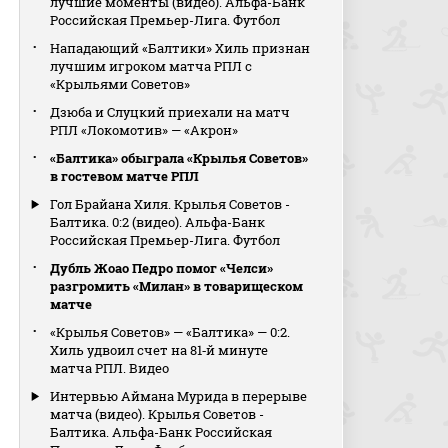
лучшие моменты (видео). Альфа-Банк
Российская Премьер-Лига. Футбол
Нападающий «Балтики» Хиль признан
лучшим игроком матча РПЛ с
«Крыльями Советов»
Дзюба и Слуцкий приехали на матч
РПЛ «Локомотив» — «Акрон»
«Балтика» обыграла «Крылья Советов»
в гостевом матче РПЛ
Гол Брайана Хиля. Крылья Советов -
Балтика. 0:2 (видео). Альфа-Банк
Российская Премьер-Лига. Футбол
Дубль Жоао Педро помог «Челси»
разгромить «Милан» в товарищеском
матче
«Крылья Советов» — «Балтика» — 0:2.
Хиль удвоил счет на 81‑й минуте
матча РПЛ. Видео
Интервью Аймана Мурида в перерыве
матча (видео). Крылья Советов -
Балтика. Альфа-Банк Российская