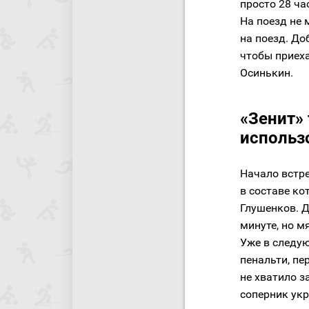
просто 28 ча
На поезд не 
на поезд. До
чтобы приеха
Осинькин.
«Зенит»
использ
Начало встр
в составе к
Глушенков. Д
минуте, но м
Уже в следу
пенальти, пе
не хватило 
соперник укр