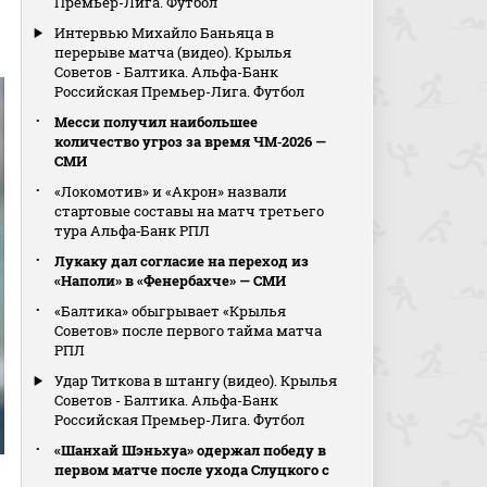
Премьер-Лига. Футбол
Интервью Михайло Баньяца в
перерыве матча (видео). Крылья
Советов - Балтика. Альфа-Банк
Российская Премьер-Лига. Футбол
Месси получил наибольшее
количество угроз за время ЧМ‑2026 —
СМИ
«Локомотив» и «Акрон» назвали
стартовые составы на матч третьего
тура Альфа‑Банк РПЛ
Лукаку дал согласие на переход из
«Наполи» в «Фенербахче» — СМИ
«Балтика» обыгрывает «Крылья
Советов» после первого тайма матча
РПЛ
Удар Титкова в штангу (видео). Крылья
Советов - Балтика. Альфа-Банк
Российская Премьер-Лига. Футбол
«Шанхай Шэньхуа» одержал победу в
первом матче после ухода Слуцкого с