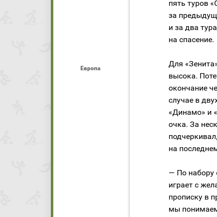
пять туров «
за предыдущ
и за два ту
на спасение.
Для «Зенита
Европа
высока. Пот
окончание че
случае в дву
«Динамо» и 
очка. За нес
подчеркивал,
на последнем
— По набору 
играет с жел
прописку в п
мы понимаем,