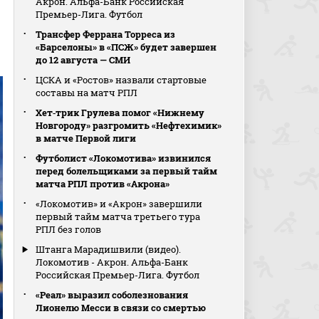
Акрон. Альфа-Банк Российская
Премьер-Лига. Футбол
Трансфер Феррана Торреса из
«Барселоны» в «ПСЖ» будет завершен
до 12 августа — СМИ
ЦСКА и «Ростов» назвали стартовые
составы на матч РПЛ
Хет‑трик Грулева помог «Нижнему
Новгороду» разгромить «Нефтехимик»
в матче Первой лиги
Футболист «Локомотива» извинился
перед болельщиками за первый тайм
матча РПЛ против «Акрона»
«Локомотив» и «Акрон» завершили
первый тайм матча третьего тура
РПЛ без голов
Штанга Марадишвили (видео).
Локомотив - Акрон. Альфа-Банк
Российская Премьер-Лига. Футбол
«Реал» выразил соболезнования
Лионелю Месси в связи со смертью