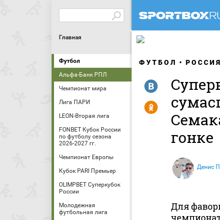
Главная
Футбол
ФУТБОЛ
РОССИ
Альфа-Банк РПЛ
Суперв
R
Чемпионат мира
сумас
Лига ПАРИ
Y
Семак
LEON-Вторая лига
FONBET Кубок России
гонке
по футболу сезона
2026-2027 гг.
Чемпионат Европы
Денис П
Кубок PARI Премьер
OLIMPBET Суперкубок
России
Для фавор
Молодежная
футбольная лига
чемпионат