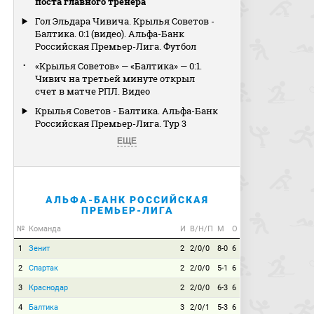
поста главного тренера
Гол Эльдара Чивича. Крылья Советов -
Балтика. 0:1 (видео). Альфа-Банк
Российская Премьер-Лига. Футбол
«Крылья Советов» — «Балтика» — 0:1.
Чивич на третьей минуте открыл
счет в матче РПЛ. Видео
Крылья Советов - Балтика. Альфа-Банк
Российская Премьер-Лига. Тур 3
ЕЩЕ
АЛЬФА-БАНК РОССИЙСКАЯ
ПРЕМЬЕР-ЛИГА
№
Команда
И
В/Н/П
М
О
1
Зенит
2
2/0/0
8-0
6
2
Спартак
2
2/0/0
5-1
6
3
Краснодар
2
2/0/0
6-3
6
4
Балтика
3
2/0/1
5-3
6