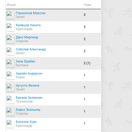
Игрок
Голы
Глушенков Максим
3
Зенит
Кривцов Никита
3
Краснодар
Даку Мирлинд
2
Спартак
Соболев Александр
2
Зенит
Хиль Брайан
2 (1)
Балтика
Арройо Андерсон
1
Рубин
Аугусто Фелипе
1
Зенит
Бакаев Зелимхан
1
Локомотив
Барко Эсекьель
1
Спартак
Боселли Хуан
1
Краснодар