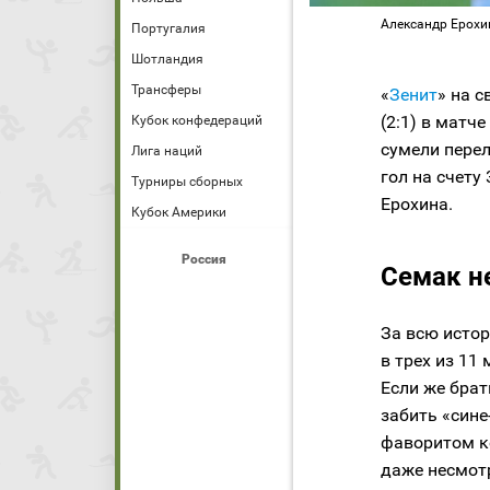
Александр Ерохин
Португалия
Шотландия
Трансферы
«
Зенит
» на с
(2:1) в матч
Кубок конфедераций
сумели пере
Лига наций
гол на счету
Турниры сборных
Ерохина.
Кубок Америки
Россия
Семак н
За всю исто
в трех из 11
Если же брат
забить «сине
фаворитом ко
даже несмот