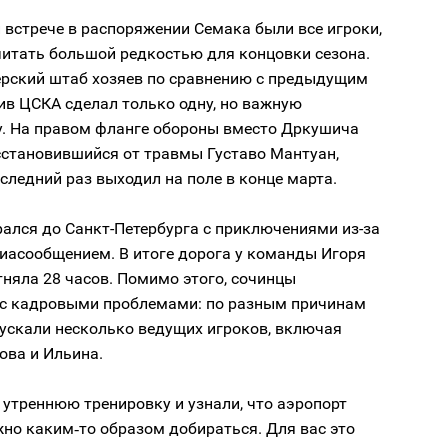
 встрече в распоряжении Семака были все игроки,
читать большой редкостью для концовки сезона.
нерский штаб хозяев по сравнению с предыдущим
ив ЦСКА сделал только одну, но важную
у. На правом фланге обороны вместо Дркушича
сстановившийся от травмы Густаво Мантуан,
следний раз выходил на поле в конце марта.
ался до Санкт-Петербурга с приключениями из-за
иасообщением. В итоге дорога у команды Игоря
няла 28 часов. Помимо этого, сочинцы
 с кадровыми проблемами: по разным причинам
пускали несколько ведущих игроков, включая
ова и Ильина.
утреннюю тренировку и узнали, что аэропорт
жно каким‑то образом добираться. Для вас это