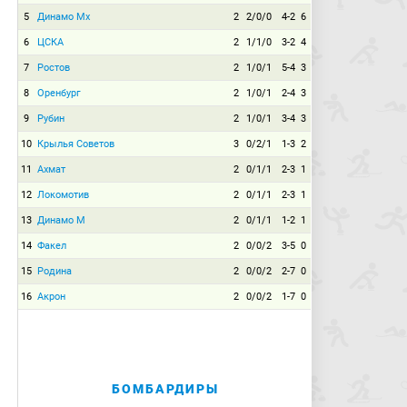
5
Динамо Мх
2
2/0/0
4-2
6
6
ЦСКА
2
1/1/0
3-2
4
7
Ростов
2
1/0/1
5-4
3
8
Оренбург
2
1/0/1
2-4
3
9
Рубин
2
1/0/1
3-4
3
10
Крылья Советов
3
0/2/1
1-3
2
11
Ахмат
2
0/1/1
2-3
1
12
Локомотив
2
0/1/1
2-3
1
13
Динамо М
2
0/1/1
1-2
1
14
Факел
2
0/0/2
3-5
0
15
Родина
2
0/0/2
2-7
0
16
Акрон
2
0/0/2
1-7
0
БОМБАРДИРЫ