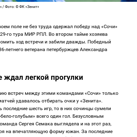
 / Фото: © ФК «Зенит»
воем поле не без труда одержал победу над «Сочи»
е 29-го тура МИР РПЛ. Во втором тайме хозяева
ломить ход встречи и забили дважды. Победный
 36-летнего ветерана петербуржцев Александра
е ждал легкой прогулки
рию встреч между этими командами «Сочи» только
 матчей удавалось отбирать очки у «Зенита».
ь последние шесть игр, то в них сочинцы сумели
-бело-голубым» всего один гол. Безусловным
манда Сергея Семака выглядела и на этот раз,
ря на впечатляющую форму южан. За последние