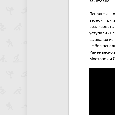
зенитовца.
Пенальти — о
весной. Три 
реализовать 
уступили «Сп
вызвался исп
не бил пенал
Ранее весной
Мостовой и 