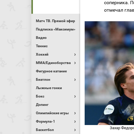
соперника. П
отмечал глав
Матч ТВ. Прямой эфир
Подписка «Максимум»
Видео
Теннис
Хоккей
MMA/Единоборства
Фигурное катание
Биатлон
Лыжные гонки
Бокс
Допинг
Олимпийские игры
Формула-1
Захар Федоро
Баскетбол