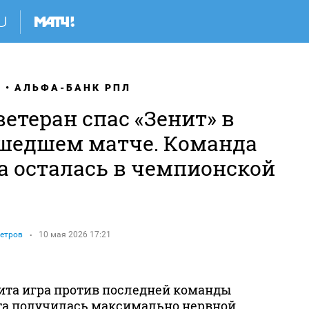
Я
АЛЬФА-БАНК РПЛ
етеран спас «Зенит» в
шедшем матче. Команда
а осталась в чемпионской
етров
10 мая 2026 17:21
ита игра против последней команды
а получилась максимально нервной.