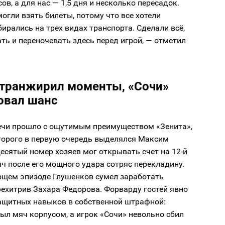
сов, а для нас — 1,5 дня и несколько пересадок.
могли взять билеты, потому что все хотели
бирались на трех видах транспорта. Сделали всё,
ть и переночевать здесь перед игрой, — отметил
 транжирил моменты, «Сочи»
овал шанс
ечи прошло с ощутимым преимуществом «Зенита»,
оторого в первую очередь выделялся Максим
есятый номер хозяев мог открывать счет на 12-й
яч после его мощного удара сотряс перекладину.
ющем эпизоде Глушенков сумел заработать
рехитрив Захара Федорова. Форварду гостей явно
защитных навыков в собственной штрафной:
ыл мяч корпусом, а игрок «Сочи» невольно сбил