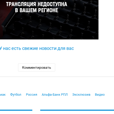
У нас есть свежие новости для вас
Комментировать
емак
Футбол
Россия
Альфа-Банк РПЛ
Эксклюзив
Видео