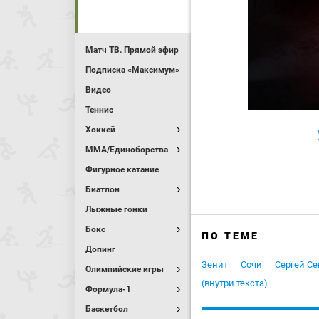
Матч ТВ. Прямой эфир
Подписка «Максимум»
Видео
Теннис
Хоккей
MMA/Единоборства
Фигурное катание
Биатлон
Лыжные гонки
Бокс
ПО ТЕМЕ
Допинг
Зенит
Сочи
Сергей С
Олимпийские игры
(внутри текста)
Формула-1
Баскетбол