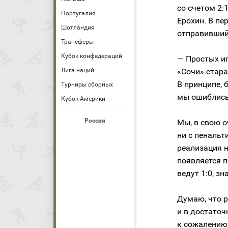
со счетом 2:
Португалия
Ерохин. В пе
Шотландия
отправивший
Трансферы
Кубок конфедераций
— Простых иг
«Сочи» стара
Лига наций
В принципе, 
Турниры сборных
мы ошиблись,
Кубок Америки
Россия
Мы, в свою о
ни с пенальт
реализация н
появляется п
ведут 1:0, з
Думаю, что 
и в достаточ
к сожалению,