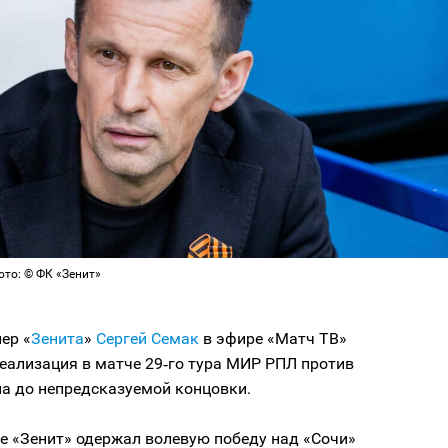
ото: © ФК «Зенит»
ер «
Зенита
»
Сергей Семак
в эфире «Матч ТВ»
реализация в матче 29‑го тура МИР РПЛ против
ла до непредсказуемой концовки.
е «Зенит» одержал волевую победу над «Сочи»