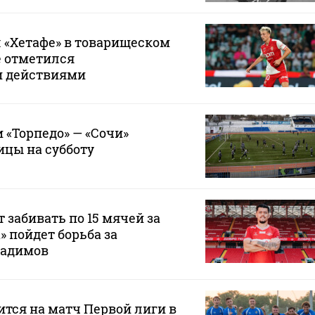
 «Хетафе» в товарищеском
е отметился
и действиями
 «Торпедо» — «Сочи»
ицы на субботу
 забивать по 15 мячей за
а» пойдет борьба за
Радимов
ится на матч Первой лиги в