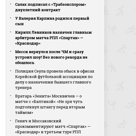
Салах подписал с «Трабзонспором»
двухлетний контракт
У Валерия Карпина родился первый
сын
Кирилл Левников назначен главным
арбитром матча РПЛ «Спартак» —
«Краснодар»
Месси вернулся после ЧМ и сразу
устроил шоу! Без нового рекорда не
обошлось
Полиция Сеула провела обыск в офисах
Корейской футбольной ассоциации по
делу о назначении бывшего главного
тренера
Вратарь «Зенита» Москвичев — о
матче с «Балтикой»: «Не зря чуть
подтолкнул штангу перед вторым
таймом»
Генич и Моссаковский
прокомментируют матч «Спартак» —
«Краснодар» в третьем туре РПЛ