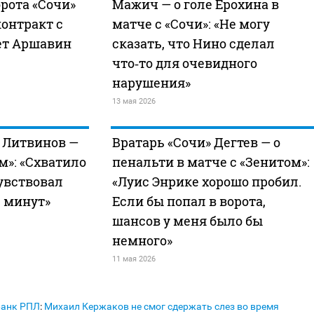
орота «Сочи»
Мажич — о голе Ерохина в
онтракт с
матче с «Сочи»: «Не могу
ет Аршавин
сказать, что Нино сделал
что‑то для очевидного
нарушения»
13 мая 2026
 Литвинов —
Вратарь «Сочи» Дегтев — о
м»: «Схватило
пенальти в матче с «Зенитом»:
чувствовал
«Луис Энрике хорошо пробил.
 минут»
Если бы попал в ворота,
шансов у меня было бы
немного»
11 мая 2026
Банк РПЛ
:
Михаил Кержаков не смог сдержать слез во время