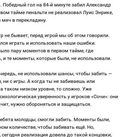
1. Победный гол на 84‑й минуте забил Александр
рвом тайме пенальти не реализовал Луис Энрике,
 мяч в перекладину.
р не бывает, перед игрой мы об этом говорили.
лся играть и использовать наши ошибки.
было пару моментов в первом тайме, где
 и те моменты, которые были, не использовали.
чередь, не использовали шансы, чтобы забить —
и, ни с игры. А когда ты не забиваешь или
а таком низком уровне, то сложно. Уже
сихологическая уверенность у игроков «Сочи»: они
начит, нужно обороняться и защищаться.
ребята молодцы, смогли забить. Моменты были,
ном количестве, чтобы забивать ещё. Но,
 сегодня реализация довела до такой концовки,