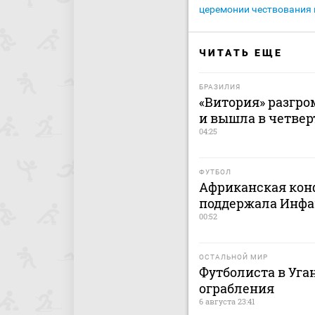
церемонии чествования 
ЧИТАТЬ ЕЩЕ
БРАЗИЛИЯ
«Витория» разгро
и вышла в четве
04:25
ФУТБОЛ
Африканская кон
поддержала Инфа
00:52
ОСТАЛЬНОЙ МИР
Футболиста в Уга
ограбления
6 августа 23:41