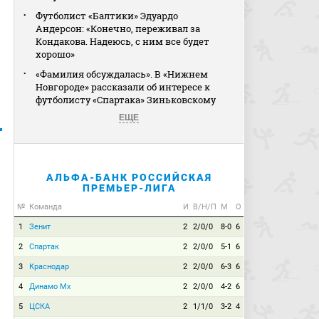
Футболист «Балтики» Эдуардо
Андерсон: «Конечно, переживал за
Кондакова. Надеюсь, с ним все будет
хорошо»
«Фамилия обсуждалась». В «Нижнем
Новгороде» рассказали об интересе к
футболисту «Спартака» Зиньковскому
ЕЩЕ
АЛЬФА-БАНК РОССИЙСКАЯ
ПРЕМЬЕР-ЛИГА
№
Команда
И
В/Н/П
М
О
1
Зенит
2
2/0/0
8-0
6
2
Спартак
2
2/0/0
5-1
6
3
Краснодар
2
2/0/0
6-3
6
4
Динамо Мх
2
2/0/0
4-2
6
5
ЦСКА
2
1/1/0
3-2
4