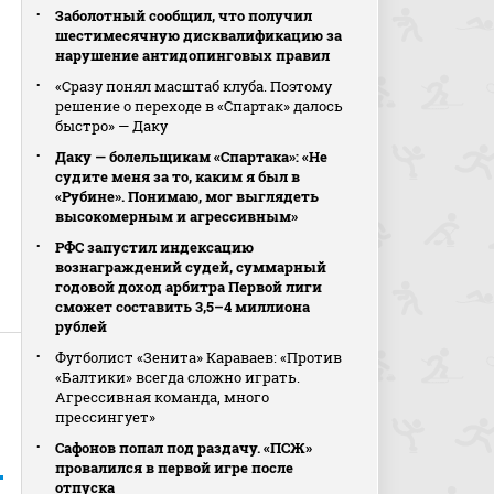
Заболотный сообщил, что получил
шестимесячную дисквалификацию за
нарушение антидопинговых правил
«Сразу понял масштаб клуба. Поэтому
решение о переходе в «Спартак» далось
быстро» — Даку
Даку — болельщикам «Спартака»: «Не
судите меня за то, каким я был в
«Рубине». Понимаю, мог выглядеть
высокомерным и агрессивным»
РФС запустил индексацию
вознаграждений судей, суммарный
годовой доход арбитра Первой лиги
сможет составить 3,5–4 миллиона
рублей
Футболист «Зенита» Караваев: «Против
«Балтики» всегда сложно играть.
Агрессивная команда, много
прессингует»
Сафонов попал под раздачу. «ПСЖ»
провалился в первой игре после
отпуска