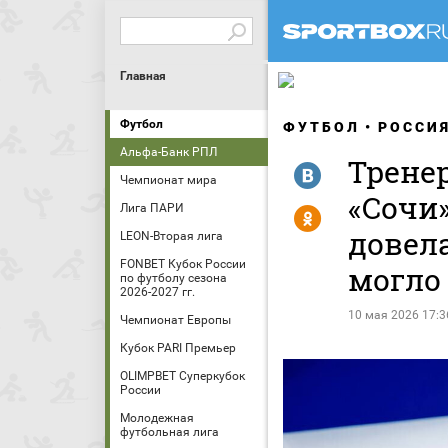
Главная
Футбол
ФУТБОЛ
РОССИ
Альфа-Банк РПЛ
Тренер
R
Чемпионат мира
«Сочи»
Лига ПАРИ
Y
довела
LEON-Вторая лига
FONBET Кубок России
могло 
по футболу сезона
2026-2027 гг.
10 мая 2026 17:3
Чемпионат Европы
Кубок PARI Премьер
OLIMPBET Суперкубок
России
Молодежная
футбольная лига