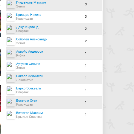
Глушенков Максим
3
Зенит
Кривцов Никита
3
Краснодар
Даку Мирлинд
2
Спартак
Соболев Александр
2
Зенит
Арройо Андерсон
1
Рубин
Аугусто Фелипе
1
Зенит
Бакаев Зелимхан
1
Локомотив
Барко Эсекьель
1
Спартак
Боселли Хуан
1
Краснодар
Витюгов Максим
1
Крылья Советов