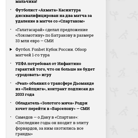
мальчика!
Футболист «Ахмата» Касинтура
дисквалифицирован на два матча за
удаление в матче со «Спартаком»
«Галатасарай» сделал предложение
«Локомотиву» по Батракову в размере
33 млн евро — СМИ
Футбол. Fonbet Кубок России. Обзор
матчей 1-го тура
УЕФА потребовал от Инфантино
гарантий того, что он больше не будет
«уродовать» игру
«Реал» объявил о трансфере Дьоманде
из «Лейпцига», контракт подписан до
2033 года
Обладатель «Золотого мяча» Родри
хочет перейти в «Барселону» — СМИ
Самедов — о Даку в «Спартаке»:
«Последние годы он входит в элиту
форвардов, за ним охотились все
гранды»