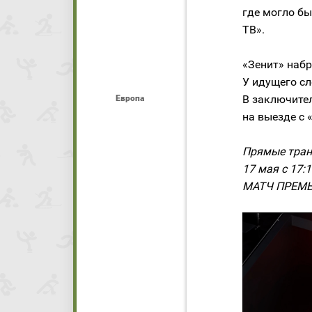
где могло бы
ТВ».
«Зенит» набр
У идущего сл
В заключител
Европа
на выезде с 
Прямые транс
17 мая с 17:
МАТЧ ПРЕМЬЕР