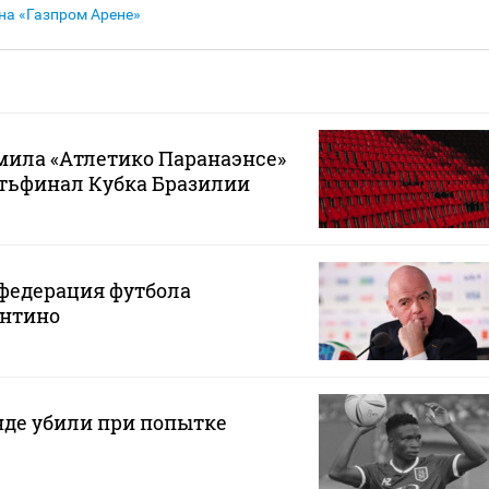
на «Газпром Арене»
мила «Атлетико Паранаэнсе»
ртьфинал Кубка Бразилии
федерация футбола
нтино
нде убили при попытке