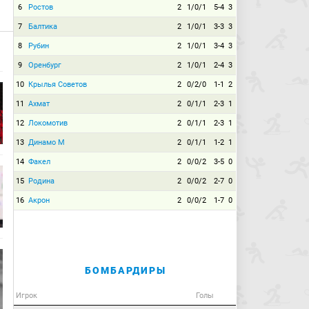
6
Ростов
2
1/0/1
5-4
3
7
Балтика
2
1/0/1
3-3
3
8
Рубин
2
1/0/1
3-4
3
9
Оренбург
2
1/0/1
2-4
3
10
Крылья Советов
2
0/2/0
1-1
2
11
Ахмат
2
0/1/1
2-3
1
12
Локомотив
2
0/1/1
2-3
1
13
Динамо М
2
0/1/1
1-2
1
14
Факел
2
0/0/2
3-5
0
15
Родина
2
0/0/2
2-7
0
16
Акрон
2
0/0/2
1-7
0
БОМБАРДИРЫ
Игрок
Голы