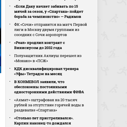
«Если Даку начнет забивать по 15
мячей за сезон, у «Спартака» пойдет
борьба за чемпионство» — Радимов
ФК «Сочи» отправится на матч Первой
лиги в Москву двумя группами из
соседних с Сочи аэропортов
«Реал» продлил контракт с
Винисиусом до 2032 года
Полузащитник Аклиуш перешел из
«Монако» в «ПСЖ»
КДК дисквалифицировал тренера
«Уфы» Тетрадзе на месяц
В КОНМЕБОЛ заявили, что
обеспокоены постоянными
односторонними действиями ФИФА
«Ахмат» оштрафован на 20 тысяч
рублей за отсутствие горячей воды в
раздевалке «Спартака»
«Столько лет пристреливался».
Карпин наконец-то дождался