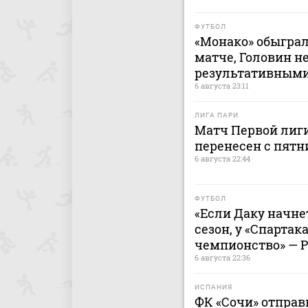
ФУТБОЛ
«Монако» обыграл
матче, Головин н
результативным
6 августа 23:11
ЛИГА ПАРИ
Матч Первой лиги
перенесен с пятн
6 августа 22:44
ФУТБОЛ
«Если Даку начнет
сезон, у «Спартак
чемпионство» — 
6 августа 22:36
ИСПАНИЯ
ФК «Сочи» отправ