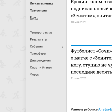
Ерохин голом в в
Легкая атлетика
подписал новый к
Трансляции
«Зенитом», счита
Еще...
18 мая 2026
Телепрограмма
Результаты
События
Футболист «Сочи»
Трансферы
о матче с «Зенито
Дни рождения
ногу, ступню не 
Спорт и бизнес
последние десять
Форум
11 мая 2026
Ранее в рубрике
Альфа-