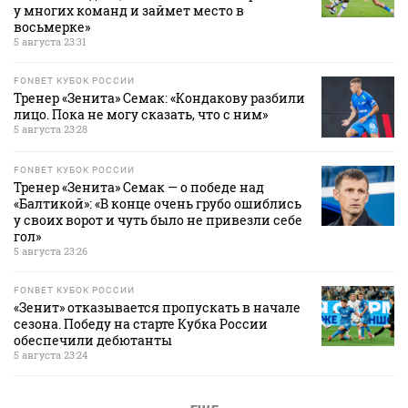
у многих команд и займет место в
восьмерке»
5 августа 23:31
FONBET КУБОК РОССИИ
Тренер «Зенита» Семак: «Кондакову разбили
лицо. Пока не могу сказать, что с ним»
5 августа 23:28
FONBET КУБОК РОССИИ
Тренер «Зенита» Семак — о победе над
«Балтикой»: «В конце очень грубо ошиблись
у своих ворот и чуть было не привезли себе
гол»
5 августа 23:26
FONBET КУБОК РОССИИ
«Зенит» отказывается пропускать в начале
сезона. Победу на старте Кубка России
обеспечили дебютанты
5 августа 23:24