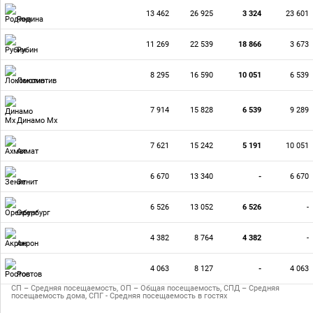
13 462
26 925
3 324
23 601
Родина
11 269
22 539
18 866
3 673
Рубин
8 295
16 590
10 051
6 539
Локомотив
7 914
15 828
6 539
9 289
Динамо Мх
7 621
15 242
5 191
10 051
Ахмат
6 670
13 340
-
6 670
Зенит
6 526
13 052
6 526
-
Оренбург
4 382
8 764
4 382
-
Акрон
4 063
8 127
-
4 063
Ростов
СП – Средняя посещаемость, ОП – Общая посещаемость, СПД – Средняя
посещаемость дома, СПГ - Средняя посещаемость в гостях