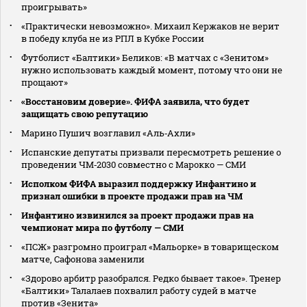
проигрывать»
«Практически невозможно». Михаил Кержаков не верит
в победу клуба не из РПЛ в Кубке России
Футболист «Балтики» Беликов: «В матчах с «Зенитом»
нужно использовать каждый момент, потому что они не
прощают»
«Восстановим доверие». ФИФА заявила, что будет
защищать свою репутацию
Марино Пушич возглавил «Аль‑Ахли»
Испанские депутаты призвали пересмотреть решение о
проведении ЧМ‑2030 совместно с Марокко — СМИ
Исполком ФИФА выразил поддержку Инфантино и
признал ошибки в проекте продажи прав на ЧМ
Инфантино извинился за проект продажи прав на
чемпионат мира по футболу — СМИ
«ПСЖ» разгромно проиграл «Мальорке» в товарищеском
матче, Сафонова заменили
«Здорово арбитр разобрался. Редко бывает такое». Тренер
«Балтики» Талалаев похвалил работу судей в матче
против «Зенита»