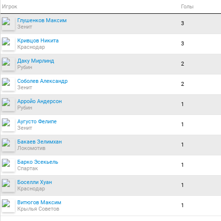
Игрок
Голы
Глушенков Максим
3
Зенит
Кривцов Никита
3
Краснодар
Даку Мирлинд
2
Рубин
Соболев Александр
2
Зенит
Арройо Андерсон
1
Рубин
Аугусто Фелипе
1
Зенит
Бакаев Зелимхан
1
Локомотив
Барко Эсекьель
1
Спартак
Боселли Хуан
1
Краснодар
Витюгов Максим
1
Крылья Советов