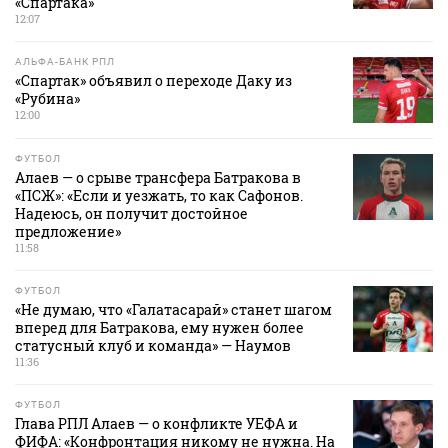
«Спартака»
12:07
АЛЬФА-БАНК РПЛ
«Спартак» объявил о переходе Даку из
«Рубина»
12:00
ФУТБОЛ
Алаев — о срыве трансфера Батракова в
«ПСЖ»: «Если и уезжать, то как Сафонов.
Надеюсь, он получит достойное
предложение»
11:58
ФУТБОЛ
«Не думаю, что «Галатасарай» станет шагом
вперед для Батракова, ему нужен более
статусный клуб и команда» — Наумов
11:36
ФУТБОЛ
Глава РПЛ Алаев — о конфликте УЕФА и
ФИФА: «Конфронтация никому не нужна. На