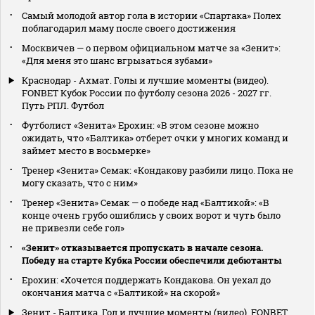
Самый молодой автор гола в истории «Спартака» Полех
поблагодарил маму после своего достижения
Москвичев — о первом официальном матче за «Зенит»:
«Для меня это шанс вгрызаться зубами»
Краснодар - Ахмат. Голы и лучшие моменты (видео).
FONBET Кубок России по футболу сезона 2026 - 2027 гг.
Путь РПЛ. Футбол
Футболист «Зенита» Ерохин: «В этом сезоне можно
ожидать, что «Балтика» отберет очки у многих команд и
займет место в восьмерке»
Тренер «Зенита» Семак: «Кондакову разбили лицо. Пока не
могу сказать, что с ним»
Тренер «Зенита» Семак — о победе над «Балтикой»: «В
конце очень грубо ошиблись у своих ворот и чуть было
не привезли себе гол»
«Зенит» отказывается пропускать в начале сезона.
Победу на старте Кубка России обеспечили дебютанты
Ерохин: «Хочется поддержать Кондакова. Он уехал до
окончания матча с «Балтикой» на скорой»
Зенит - Балтика. Гол и лучшие моменты (видео). FONBET