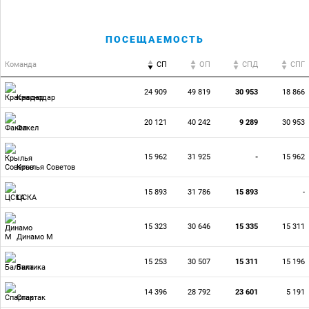
ПОСЕЩАЕМОСТЬ
Команда
СП
ОП
CПД
CПГ
24 909
49 819
30 953
18 866
Краснодар
20 121
40 242
9 289
30 953
Факел
15 962
31 925
-
15 962
Крылья Советов
15 893
31 786
15 893
-
ЦСКА
15 323
30 646
15 335
15 311
Динамо М
15 253
30 507
15 311
15 196
Балтика
14 396
28 792
23 601
5 191
Спартак