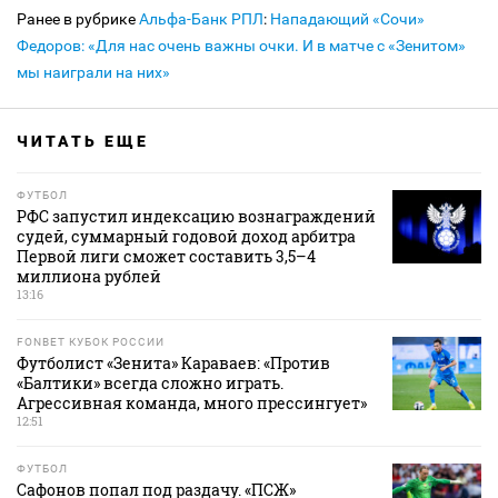
Ранее в рубрике
Альфа-Банк РПЛ
:
Нападающий «Сочи»
Федоров: «Для нас очень важны очки. И в матче с «Зенитом»
мы наиграли на них»
ЧИТАТЬ ЕЩЕ
ФУТБОЛ
РФС запустил индексацию вознаграждений
судей, суммарный годовой доход арбитра
Первой лиги сможет составить 3,5–4
миллиона рублей
13:16
FONBET КУБОК РОССИИ
Футболист «Зенита» Караваев: «Против
«Балтики» всегда сложно играть.
Агрессивная команда, много прессингует»
12:51
ФУТБОЛ
Сафонов попал под раздачу. «ПСЖ»