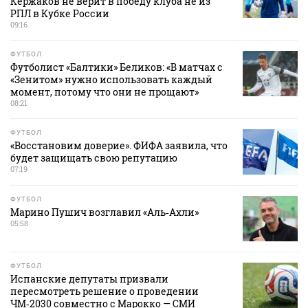
Кержаков не верит в победу клуба не из
РПЛ в Кубке России
09:16
ФУТБОЛ
Футболист «Балтики» Беликов: «В матчах с
«Зенитом» нужно использовать каждый
момент, потому что они не прощают»
08:21
ФУТБОЛ
«Восстановим доверие». ФИФА заявила, что
будет защищать свою репутацию
07:19
ФУТБОЛ
Марино Пушич возглавил «Аль‑Ахли»
05:58
ФУТБОЛ
Испанские депутаты призвали
пересмотреть решение о проведении
ЧМ‑2030 совместно с Марокко — СМИ