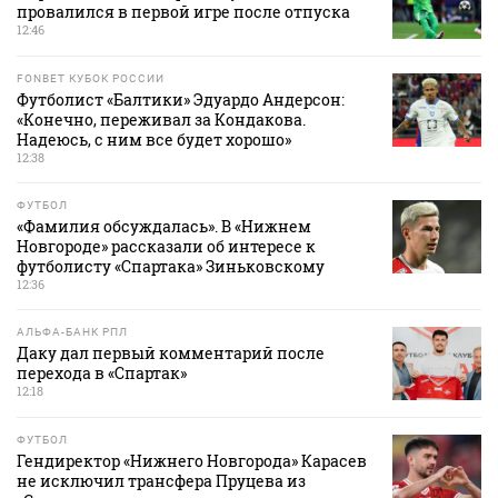
провалился в первой игре после отпуска
12:46
FONBET КУБОК РОССИИ
Футболист «Балтики» Эдуардо Андерсон:
«Конечно, переживал за Кондакова.
Надеюсь, с ним все будет хорошо»
12:38
ФУТБОЛ
«Фамилия обсуждалась». В «Нижнем
Новгороде» рассказали об интересе к
футболисту «Спартака» Зиньковскому
12:36
АЛЬФА-БАНК РПЛ
Даку дал первый комментарий после
перехода в «Спартак»
12:18
ФУТБОЛ
Гендиректор «Нижнего Новгорода» Карасев
не исключил трансфера Пруцева из