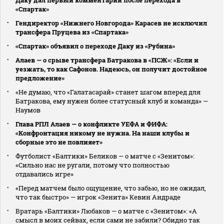
«Спартак»
Гендиректор «Нижнего Новгорода» Карасев не исключил
трансфера Пруцева из «Спартака»
«Спартак» объявил о переходе Даку из «Рубина»
Алаев — о срыве трансфера Батракова в «ПСЖ»: «Если и
уезжать, то как Сафонов. Надеюсь, он получит достойное
предложение»
«Не думаю, что «Галатасарай» станет шагом вперед для
Батракова, ему нужен более статусный клуб и команда» —
Наумов
Глава РПЛ Алаев — о конфликте УЕФА и ФИФА:
«Конфронтация никому не нужна. На наши клубы и
сборные это не повлияет»
Футболист «Балтики» Беликов — о матче с «Зенитом»:
«Сильно нас не ругали, потому что полностью
отдавались игре»
«Перед матчем было ощущение, что забью, но не ожидал,
что так быстро» — игрок «Зенита» Кевин Андраде
Вратарь «Балтики» Любаков — о матче с «Зенитом»: «А
смысл в моих сейвах, если сами не забили? Обидно так