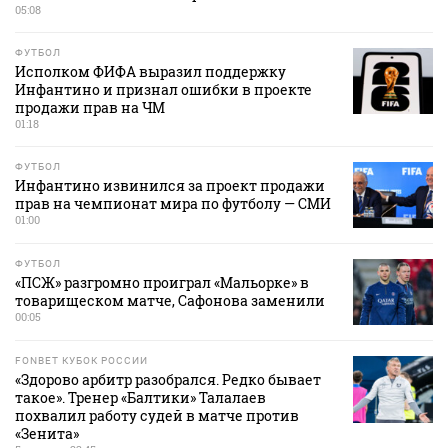
05:08
ФУТБОЛ
Исполком ФИФА выразил поддержку
Инфантино и признал ошибки в проекте
продажи прав на ЧМ
01:18
ФУТБОЛ
Инфантино извинился за проект продажи
прав на чемпионат мира по футболу — СМИ
01:00
ФУТБОЛ
«ПСЖ» разгромно проиграл «Мальорке» в
товарищеском матче, Сафонова заменили
00:05
FONBET КУБОК РОССИИ
«Здорово арбитр разобрался. Редко бывает
такое». Тренер «Балтики» Талалаев
похвалил работу судей в матче против
«Зенита»