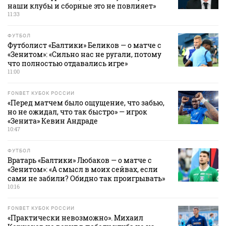
наши клубы и сборные это не повлияет»
11:33
ФУТБОЛ
Футболист «Балтики» Беликов — о матче с
«Зенитом»: «Сильно нас не ругали, потому
что полностью отдавались игре»
11:00
FONBET КУБОК РОССИИ
«Перед матчем было ощущение, что забью,
но не ожидал, что так быстро» — игрок
«Зенита» Кевин Андраде
10:47
ФУТБОЛ
Вратарь «Балтики» Любаков — о матче с
«Зенитом»: «А смысл в моих сейвах, если
сами не забили? Обидно так проигрывать»
10:16
FONBET КУБОК РОССИИ
«Практически невозможно». Михаил