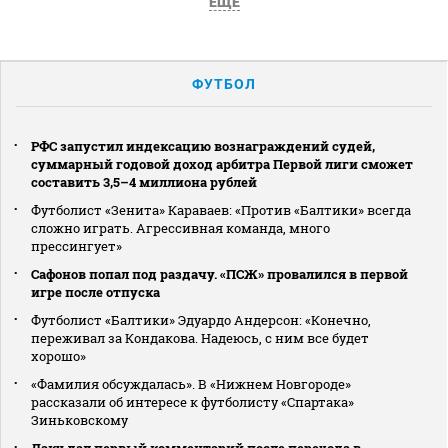
ЕЩЕ
ФУТБОЛ
РФС запустил индексацию вознаграждений судей,
суммарный годовой доход арбитра Первой лиги сможет
составить 3,5–4 миллиона рублей
Футболист «Зенита» Караваев: «Против «Балтики» всегда
сложно играть. Агрессивная команда, много
прессингует»
Сафонов попал под раздачу. «ПСЖ» провалился в первой
игре после отпуска
Футболист «Балтики» Эдуардо Андерсон: «Конечно,
переживал за Кондакова. Надеюсь, с ним все будет
хорошо»
«Фамилия обсуждалась». В «Нижнем Новгороде»
рассказали об интересе к футболисту «Спартака»
Зиньковскому
Даку дал первый комментарий после перехода в