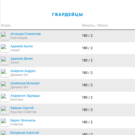
ГВАРДЕЙЦЫ
Игрок
Минуты / Матчи
Агкацев Станислав
180 / 2
Краснодар
Адамов Арсен
180 / 2
Ахмат
Адамов Денис
180 / 2
Зенит
Аларкон Андрес
180 / 2
Динамо Мх
Алибеков Муталип
180 / 2
Динамо Мх
Андерсон Эдуардо
180 / 2
Балтика
Бабкин Сергей
180 / 2
Крылья Советов
Барко Эсекьель
180 / 2
Спартак
Батраков Алексей
180 / 2