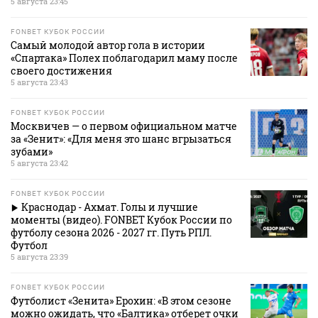
5 августа 23:45
FONBET КУБОК РОССИИ
Самый молодой автор гола в истории
«Спартака» Полех поблагодарил маму после
своего достижения
5 августа 23:43
FONBET КУБОК РОССИИ
Москвичев — о первом официальном матче
за «Зенит»: «Для меня это шанс вгрызаться
зубами»
5 августа 23:42
FONBET КУБОК РОССИИ
Краснодар - Ахмат. Голы и лучшие
моменты (видео). FONBET Кубок России по
футболу сезона 2026 - 2027 гг. Путь РПЛ.
Футбол
5 августа 23:39
FONBET КУБОК РОССИИ
Футболист «Зенита» Ерохин: «В этом сезоне
можно ожидать, что «Балтика» отберет очки