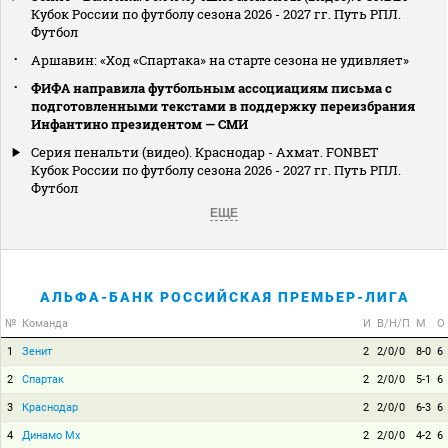
Кубок России по футболу сезона 2026 - 2027 гг. Путь РПЛ.
Футбол
Аршавин: «Ход «Спартака» на старте сезона не удивляет»
ФИФА направила футбольным ассоциациям письма с
подготовленными текстами в поддержку переизбрания
Инфантино президентом — СМИ
Серия пенальти (видео). Краснодар - Ахмат. FONBET
Кубок России по футболу сезона 2026 - 2027 гг. Путь РПЛ.
Футбол
ЕЩЕ
АЛЬФА-БАНК РОССИЙСКАЯ ПРЕМЬЕР-ЛИГА
№
Команда
И
В/Н/П
М
О
1
Зенит
2
2/0/0
8-0
6
2
Спартак
2
2/0/0
5-1
6
3
Краснодар
2
2/0/0
6-3
6
4
Динамо Мх
2
2/0/0
4-2
6