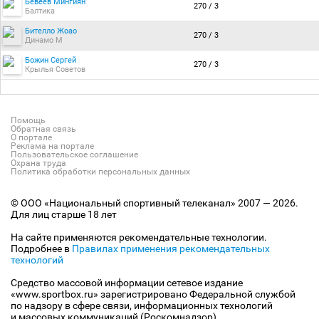
Бевеев Мингиян
270 / 3
Балтика
Бителло Жоао
270 / 3
Динамо М
Божин Сергей
270 / 3
Крылья Советов
Помощь
Обратная связь
О портале
Реклама на портале
Пользовательское соглашение
Охрана труда
Политика обработки персональных данных
© ООО «Национальный спортивный телеканал» 2007 — 2026.
Для лиц старше 18 лет
На сайте применяются рекомендательные технологии.
Подробнее в
Правилах применения рекомендательных
технологий
Средство массовой информации сетевое издание
«www.sportbox.ru» зарегистрировано Федеральной службой
по надзору в сфере связи, информационных технологий
и массовых коммуникаций (Роскомнадзор).