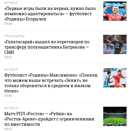
ФУТБОЛ
«Первые игры были на нервах, нужно было
немножко адаптироваться» — футболист
«Родины» Егорычев
09:46
ТРАНСФЕРЫ
«Галатасарай» вышел из переговоров по
трансферу полузащитника Батракова —
СМИ
08:52
ФУТБОЛ
Футболист «Родины» Максименко: «Поняли,
что можем выше встречать «Зенит», не
только обороняться в среднем и низком
блоке»
08:46
ФУТБОЛ
Матч РПЛ «Ростов» — «Рубин» на
«Ростов‑Арене» пройдет с ограничениями
по вместимости
08:02