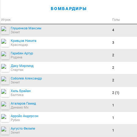
БОМБАРДИРЫ
Игрок
Голы
Глушенков Максим
4
Зенит
Кривцов Никита
3
Краснодар
Гарибян Артур
2
Родина
Даку Мирлинд
2
Спартак
Соболев Александр
2
Зенит
Хиль Брайан
2 (1)
Балтика
Агаларов Гамид
1
Динамо Мх
Арройо Андерсон
1
Рубин
Аугусто Фелипе
1
Зенит