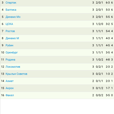
3
Спартак
3
2/0/1
6-3
6
4
Балтика
3
2/0/1
5-3
6
5
Динамо Мх
3
2/0/1
5-5
6
6
ЦСКА
3
1/2/0
3-2
5
7
Ростов
3
1/1/1
5-4
4
8
Динамо М
3
1/1/1
4-3
4
9
Рубин
3
1/1/1
4-5
4
10
Оренбург
3
1/1/1
3-5
4
11
Родина
3
1/0/2
4-8
3
12
Локомотив
3
0/2/1
2-3
2
13
Крылья Советов
3
0/2/1
1-3
2
14
Ахмат
2
0/1/1
2-3
1
15
Акрон
3
0/1/2
1-7
1
16
Факел
2
0/0/2
3-5
0