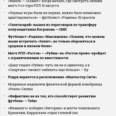
«Факел» — «Ахмат»: когда начало, где смотреть онлайн
матч 3‑го тура РПЛ 10 августа
«Первые игры были на нервах, нужно было немножко
адаптироваться» — футболист «Родины» Егорычев
«Галатасарай» вышел из переговоров по трансферу
полузащитника Батракова — СМИ
Футболист «Родины» Максименко: «Поняли, что можем
выше встречать «Зенит», не только обороняться в
среднем и низком блоке»
Матч РПЛ «Ростов» — «Рубин» на «Ростов‑Арене» пройдет
с ограничениями по вместимости
«Даку тащил «Рубин» чуть ли не в одиночку, а в
«Спартаке» сможет забивать еще больше» — Ву
Родри вернется в расположение «Манчестер Сити»
Моуринью недоволен физической формой новобранца
«Реала» Силвы
«Инфантино не из тех, кто способствует развитию
футбола» — Тебас
«Фламенго» победил «Виторию» в матче чемпионата
Бразилии, Карраскаль отдал голевой пас