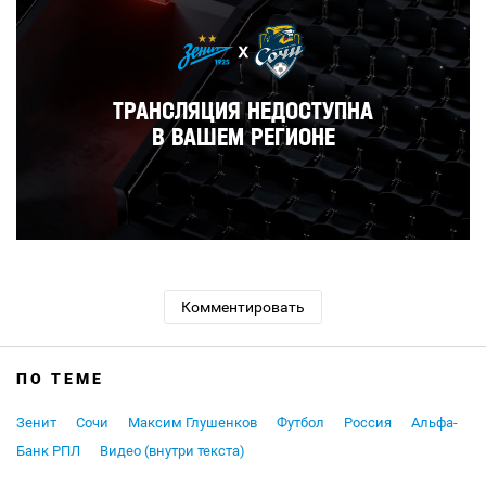
Комментировать
ПО ТЕМЕ
Зенит
Сочи
Максим Глушенков
Футбол
Россия
Альфа-
Банк РПЛ
Видео (внутри текста)