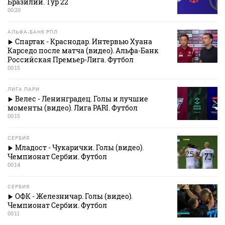
Бразилии. Тур 22
00:20
АЛЬФА-БАНК РПЛ
Спартак - Краснодар. Интервью Хуана
Карседо после матча (видео). Альфа-Банк
Российская Премьер-Лига. Футбол
00:15
ЛИГА ПАРИ
Велес - Ленинградец. Голы и лучшие
моменты (видео). Лига PARI. Футбол
00:15
СЕРБИЯ
Младост - Чукарички. Голы (видео).
Чемпионат Сербии. Футбол
00:14
СЕРБИЯ
ОФК - Железничар. Голы (видео).
Чемпионат Сербии. Футбол
00:11