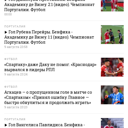
Академику де Визеу. 2:1 (видео). Чемпионат
Португалии. Футбол
00:00
ПОРТУГАЛИЯ
Гол Рубена Перейры. Бенфика -
Академику де Визеу. 1:1 (видео). Чемпионат
Португалии. Футбол
9 августа 23:58
ФУТБОЛ
«Спартаку» даже Даку не помог. «Краснодар»
вырвался в лидеры РПЛ
9 августа 23:24
ФУТБОЛ
Агкацев — о пропущенном голе в матче со
«Спартаком»: «Принял ошибку. Главное —
быстро обнулиться и продолжать играть»
9 августа 23:23
ПОРТУГАЛИЯ
Гол Вангелиса Павлидиса. Бенфика -