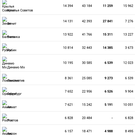
14 394
43 184
11 259
15 962
Крылья Советов
14 131
42 393
27 841
7 276
Зенит
13 922
41 766
15 311
13 227
Балтика
10 814
32 443
14 385
3 673
Рубин
10 195
30 585
6 539
12 023
Динамо Мх
8 361
25 085
9 273
6 539
Локомотив
7 652
22 956
6 526
9 904
Оренбург
7 621
15 242
5 191
10 051
Ахмат
6 828
20 484
-
6 828
Ростов
6 157
18 471
4 988
8 495
Акрон