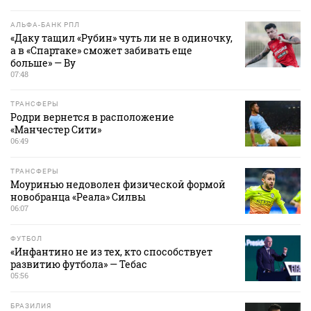
АЛЬФА-БАНК РПЛ
«Даку тащил «Рубин» чуть ли не в одиночку,
а в «Спартаке» сможет забивать еще
больше» — Ву
07:48
ТРАНСФЕРЫ
Родри вернется в расположение
«Манчестер Сити»
06:49
ТРАНСФЕРЫ
Моуринью недоволен физической формой
новобранца «Реала» Силвы
06:07
ФУТБОЛ
«Инфантино не из тех, кто способствует
развитию футбола» — Тебас
05:56
БРАЗИЛИЯ