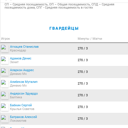
СП – Средняя посещаемость, ОП – Общая посещаемость, СПД – Средняя
посещаемость дома, СПГ - Средняя посещаемость в гостях
ГВАРДЕЙЦЫ
Игрок
Минуты / Матчи
Агкацев Станислав
270 / 3
Краснодар
Адамов Денис
270 / 3
Зенит
Аларкон Андрес
270 / 3
Динамо Мх
Алибеков Муталип
270 / 3
Динамо Мх
Андерсон Эдуардо
270 / 3
Балтика
Бабкин Сергей
270 / 3
Крылья Советов
Батраков Алексей
270 / 3
Локомотив