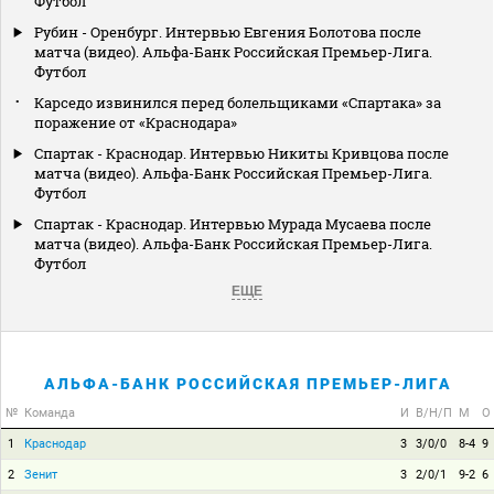
Футбол
Рубин - Оренбург. Интервью Евгения Болотова после
матча (видео). Альфа-Банк Российская Премьер-Лига.
Футбол
Карседо извинился перед болельщиками «Спартака» за
поражение от «Краснодара»
Спартак - Краснодар. Интервью Никиты Кривцова после
матча (видео). Альфа-Банк Российская Премьер-Лига.
Футбол
Спартак - Краснодар. Интервью Мурада Мусаева после
матча (видео). Альфа-Банк Российская Премьер-Лига.
Футбол
ЕЩЕ
АЛЬФА-БАНК РОССИЙСКАЯ ПРЕМЬЕР-ЛИГА
№
Команда
И
В/Н/П
М
О
1
Краснодар
3
3/0/0
8-4
9
2
Зенит
3
2/0/1
9-2
6