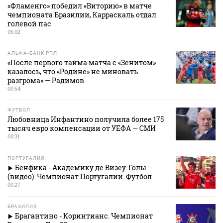
«Фламенго» победил «Виторию» в матче
чемпионата Бразилии, Карраскаль отдал
голевой пас
05:02
АЛЬФА-БАНК РПЛ
«После первого тайма матча с «Зенитом»
казалось, что «Родине» не миновать
разгрома» — Радимов
00:54
ФУТБОЛ
Любовница Инфантино получила более 175
тысяч евро компенсации от УЕФА — СМИ
00:31
ПОРТУГАЛИЯ
Бенфика - Академику де Визеу. Голы
(видео). Чемпионат Португалии. Футбол
00:27
БРАЗИЛИЯ
Брагантино - Коринтианс. Чемпионат