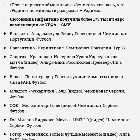
«После первого тайма матча с «Зенитом» казалось, что
«Родине» не миновать разгрома» — Радимов
Любовница Инфантино получила более 175 тысяч евро
компенсации от УЕФА — СМИ
Бенфика - Академику де Визеу. Голы (видео). Чемпионат
Португалии. Футбол
Брагантино - Коринтианс. Чемпионат Бразилии. Тур 22
Спартак - Краснодар. Интервью Хуана Карседо после
матча (видео). Альфа-Банк Российская Премьер-Лига.
Футбол
Велес - Ленинградец. Голы и лучшие моменты (видео).
Лига PARI. Футбол
Младост - Чукарички. Голы (видео). Чемпионат Сербии.
Футбол
ОФК - Железничар. Голы (видео). Чемпионат Сербии.
Футбол
Гол Милана Видакова. Мачва - ИМТ. 1:0 (видео). Чемпионат
Сербии. Футбол
Ротор - Челябинск. Голы и лучшие моменты (видео). Лига
PARI. Футбол