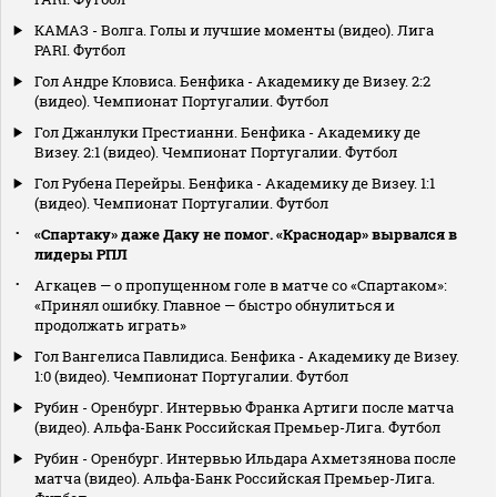
КАМАЗ - Волга. Голы и лучшие моменты (видео). Лига
PARI. Футбол
Гол Андре Кловиса. Бенфика - Академику де Визеу. 2:2
(видео). Чемпионат Португалии. Футбол
Гол Джанлуки Престианни. Бенфика - Академику де
Визеу. 2:1 (видео). Чемпионат Португалии. Футбол
Гол Рубена Перейры. Бенфика - Академику де Визеу. 1:1
(видео). Чемпионат Португалии. Футбол
«Спартаку» даже Даку не помог. «Краснодар» вырвался в
лидеры РПЛ
Агкацев — о пропущенном голе в матче со «Спартаком»:
«Принял ошибку. Главное — быстро обнулиться и
продолжать играть»
Гол Вангелиса Павлидиса. Бенфика - Академику де Визеу.
1:0 (видео). Чемпионат Португалии. Футбол
Рубин - Оренбург. Интервью Франка Артиги после матча
(видео). Альфа-Банк Российская Премьер-Лига. Футбол
Рубин - Оренбург. Интервью Ильдара Ахметзянова после
матча (видео). Альфа-Банк Российская Премьер-Лига.