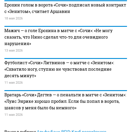
Ерохин голом в ворота «Сочи» подписал новый контракт
с «Зенитом», считает Аршавин
18 мая 2026
Мажич — о голе Ерохина в матче с «Сочи»: «Не могу
сказать, что Нино сделал что‑то для очевидного
нарушения»
13 мая 2026
Футболист «Сочи» Литвинов — о матче с «Зенитом»:
«Схватило ногу, ступню не чувствовал последние
десять минут»
11 мая 2026
Вратарь «Сочи» Дегтев — о пенальти в матче с «Зенитом»:
«Луис Энрике хорошо пробил. Если бы попал в ворота,
шансов у меня было бы немного»
11 мая 2026
Ранее в рубрике
Альфа-Банк РПЛ
:
Клуб российского