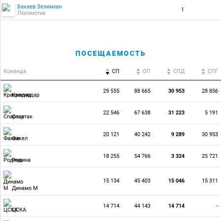
Бакаев Зелимхан
1
Локомотив
ПОСЕЩАЕМОСТЬ
Команда
СП
ОП
CПД
CПГ
29 555
88 665
30 953
28 856
Краснодар
22 546
67 638
31 223
5 191
Спартак
20 121
40 242
9 289
30 953
Факел
18 255
54 766
3 324
25 721
Родина
15 134
45 403
15 046
15 311
Динамо М
14 714
44 143
14 714
-
ЦСКА