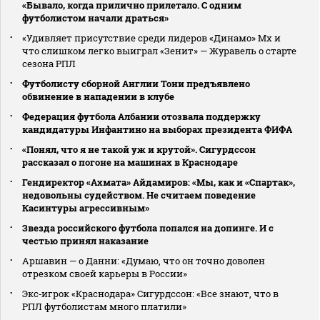
«Бывало, когда прилично прилетало. С одним
футболистом начали драться»
«Удивляет присутствие среди лидеров «Динамо» Мх и
что слишком легко выиграл «Зенит» — Журавель о старте
сезона РПЛ
Футболисту сборной Англии Тони предъявлено
обвинение в нападении в клубе
Федерация футбола Албании отозвала поддержку
кандидатуры Инфантино на выборах президента ФИФА
«Понял, что я не такой уж и крутой». Сигурдссон
рассказал о погоне на машинах в Краснодаре
Гендиректор «Ахмата» Айдамиров: «Мы, как и «Спартак»,
недовольны судейством. Не считаем поведение
Касинтуры агрессивным»
Звезда российского футбола попался на допинге. И с
честью принял наказание
Аршавин — о Данни: «Думаю, что он точно доволен
отрезком своей карьеры в России»
Экс‑игрок «Краснодара» Сигурдссон: «Все знают, что в
РПЛ футболистам много платили»