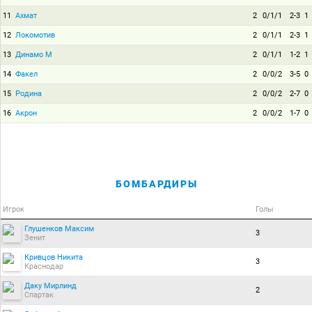
11
Ахмат
2
0/1/1
2-3
1
12
Локомотив
2
0/1/1
2-3
1
13
Динамо М
2
0/1/1
1-2
1
14
Факел
2
0/0/2
3-5
0
15
Родина
2
0/0/2
2-7
0
16
Акрон
2
0/0/2
1-7
0
БОМБАРДИРЫ
Игрок
Голы
Глушенков Максим
3
Зенит
Кривцов Никита
3
Краснодар
Даку Мирлинд
2
Спартак