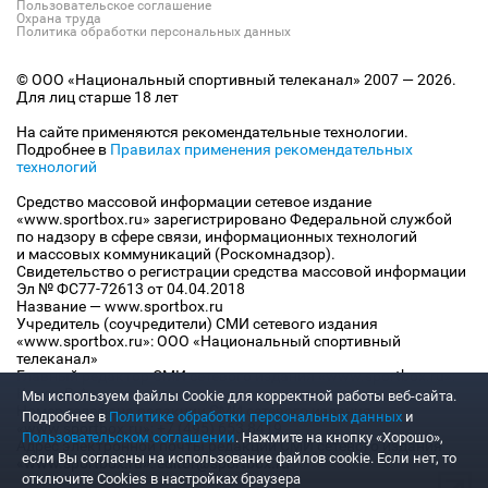
Пользовательское соглашение
Охрана труда
Политика обработки персональных данных
© ООО «Национальный спортивный телеканал» 2007 — 2026.
Для лиц старше 18 лет
На сайте применяются рекомендательные технологии.
Подробнее в
Правилах применения рекомендательных
технологий
Средство массовой информации сетевое издание
«www.sportbox.ru» зарегистрировано Федеральной службой
по надзору в сфере связи, информационных технологий
и массовых коммуникаций (Роскомнадзор).
Свидетельство о регистрации средства массовой информации
Эл № ФС77-72613 от 04.04.2018
Название — www.sportbox.ru
Учредитель (соучредители) СМИ сетевого издания
«www.sportbox.ru»: ООО «Национальный спортивный
телеканал»
Главный редактор СМИ сетевого издания «www.sportbox.ru»:
Конов В.А.
Мы используем файлы Сookie для корректной работы веб-сайта.
Номер телефона редакции СМИ сетевого издания
Подробнее в
Политике обработки персональных данных
и
«www.sportbox.ru»: +7 (495) 653 8419
Пользовательском соглашении
. Нажмите на кнопку «Хорошо»,
Адрес электронной почты редакции СМИ сетевого издания
если Вы согласны на использование файлов cookie. Если нет, то
«www.sportbox.ru»: editor@sportbox.ru
отключите Cookies в настройках браузера