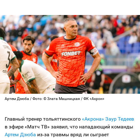
Артем Дзюба / Фото: © Злата Машницкая / ФК «Акрон»
Главный тренер тольяттинского
«Акрона»
Заур Тедеев
в эфире «Матч ТВ» заявил, что нападающий команды
Артем Дзюба
из‑за травмы вряд ли сыграет