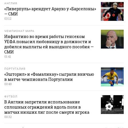
АНГЛИЯ
«Ливерпуль» арендует Араухо у «Барселоны»
— СМИ
03:12
ЧЕМПИОНАТ МИРА
Инфантино во время работы генсеком
УЕФА повысил любовницу в должности и
добился выплаты ей выходного пособия —
СМИ
01:41
ПОРТУГАЛИЯ
«Эшторил» и «Фамаликау» сыграли вничью
в матче чемпионата Португалии
00:48
ФУТБОЛ
В Англии запретили использование
сплошных ограждений вдоль поля в
матчах низших лиг после смерти игрока
00:32