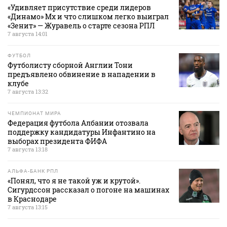
«Удивляет присутствие среди лидеров
«Динамо» Мх и что слишком легко выиграл
«Зенит» — Журавель о старте сезона РПЛ
7 августа 14:01
ФУТБОЛ
Футболисту сборной Англии Тони
предъявлено обвинение в нападении в
клубе
7 августа 13:32
ЧЕМПИОНАТ МИРА
Федерация футбола Албании отозвала
поддержку кандидатуры Инфантино на
выборах президента ФИФА
7 августа 13:18
АЛЬФА-БАНК РПЛ
«Понял, что я не такой уж и крутой».
Сигурдссон рассказал о погоне на машинах
в Краснодаре
7 августа 13:15