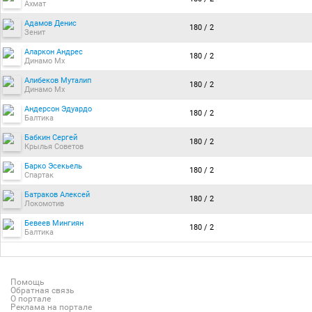
Ахмат
Адамов Денис
180 / 2
Зенит
Аларкон Андрес
180 / 2
Динамо Мх
Алибеков Муталип
180 / 2
Динамо Мх
Андерсон Эдуардо
180 / 2
Балтика
Бабкин Сергей
180 / 2
Крылья Советов
Барко Эсекьель
180 / 2
Спартак
Батраков Алексей
180 / 2
Локомотив
Бевеев Мингиян
180 / 2
Балтика
Помощь
Обратная связь
О портале
Реклама на портале