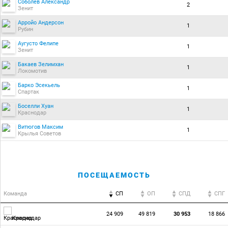
Соболев Александр
2
Зенит
Арройо Андерсон
1
Рубин
Аугусто Фелипе
1
Зенит
Бакаев Зелимхан
1
Локомотив
Барко Эсекьель
1
Спартак
Боселли Хуан
1
Краснодар
Витюгов Максим
1
Крылья Советов
ПОСЕЩАЕМОСТЬ
Команда
СП
ОП
CПД
CПГ
24 909
49 819
30 953
18 866
Краснодар