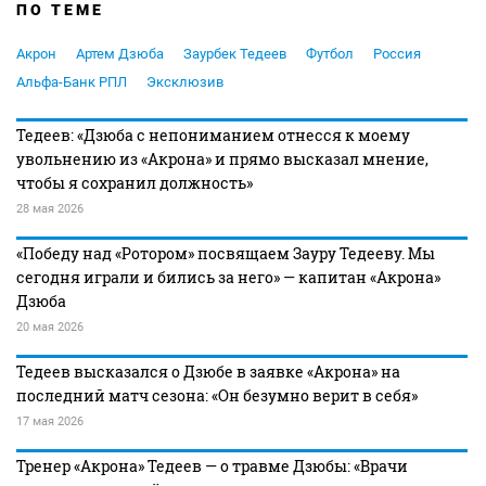
ПО ТЕМЕ
Акрон
Артем Дзюба
Заурбек Тедеев
Футбол
Россия
Альфа-Банк РПЛ
Эксклюзив
Тедеев: «Дзюба с непониманием отнесся к моему
увольнению из «Акрона» и прямо высказал мнение,
чтобы я сохранил должность»
28 мая 2026
«Победу над «Ротором» посвящаем Зауру Тедееву. Мы
сегодня играли и бились за него» — капитан «Акрона»
Дзюба
20 мая 2026
Тедеев высказался о Дзюбе в заявке «Акрона» на
последний матч сезона: «Он безумно верит в себя»
17 мая 2026
Тренер «Акрона» Тедеев — о травме Дзюбы: «Врачи