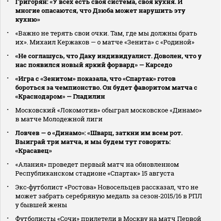
Григорян: «У всех есть своя система, своя кухня. И
многие опасаются, что Дзюба может нарушить эту
кухню»
«Важно не терять свои очки. Там, где мы должны брать
их». Михаил Кержаков — о матче «Зенита» с «Родиной»
«Не соглашусь, что Даку индивидуалист. Доволен, что у
нас появился новый яркий форвард» — Карседо
«Игра с «Зенитом» показала, что «Спартак» готов
бороться за чемпионство. Он будет фаворитом матча с
«Краснодаром» — Гладилин
Московский «Локомотив» обыграл московское «Динамо»
в матче Молодежной лиги
Ловчев — о «Динамо»: «Шварц, заткни им всем рот.
Выиграй три матча, и мы будем тут говорить:
«Красавец»
«Алания» проведет первый матч на обновленном
Республиканском стадионе «Спартак» 15 августа
Экс‑футболист «Ростова» Новосельцев рассказал, что не
может забрать серебряную медаль за сезон‑2015/16 в РПЛ
у бывшей жены
Футболисты «Сочи» прилетели в Москву на матч Первой