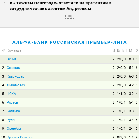
В «Нижнем Новгороде» ответили на претензии в
сотрудничестве с агентом Андреевым
ЕЩЕ
АЛЬФА-БАНК РОССИЙСКАЯ ПРЕМЬЕР-ЛИГА
№
Команда
И
В/Н/П
М
О
1
Зенит
2
2/0/0
8-0
6
2
Спартак
2
2/0/0
5-1
6
3
Краснодар
2
2/0/0
6-3
6
4
Динамо Мх
2
2/0/0
4-2
6
5
ЦСКА
2
1/1/0
3-2
4
6
Ростов
2
1/0/1
5-4
3
7
Балтика
2
1/0/1
3-3
3
8
Рубин
2
1/0/1
3-4
3
9
Оренбург
2
1/0/1
2-4
3
10
Крылья Советов
2
0/2/0
1-1
2