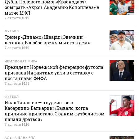
Дубль Полевого помог «Краснодару»
обыграть «Акрон‑Академию Коноплева» в
матче МФЛ
7 августа 16:19
ФУТБОЛ
Тренер «Динамо» Шварц: «Овечкин —
легенда. В любое время мы его ждем»
7 августа 16:19
ЧЕМПИОНАТ МИРА
Президент Норвежской федерации футбола
призвала Инфантино уйти в отставку с
поста главы ФИФА
7 августа 14:58
ФУТБОЛ
Инал Танашев — о судействе в
Кабардино‑Балкарии: «Бывало, когда
прилично прилетало. С одним футболистом
начали драться»
7 августа 14:16
АЛЬФА-БАНК РПЛ