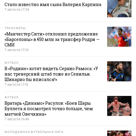
Стало известно имя сына Валерия Карпина
7 августа 17:34
ТРАНСФЕРЫ
«Манчестер Сити» отклонил предложение
«Барселоны» в €50 млн за трансфер Родри —
СМИ
7 августа 17:16
ФУТБОЛ
В «Родине» хотят видеть Серхио Рамоса: «У
нас тренерский штаб тоже из Севильи.
Шикарно бы вписался!»
7 августа 17:01
ФУТБОЛ
Вратарь «Динамо» Расулов: «Боев Шары
Буллета я посмотрел точно больше, чем
матчей Овечкина»
7 августа 16:44
МОЛОДЕЖНАЯ ФУТБОЛЬНАЯ ЛИГА