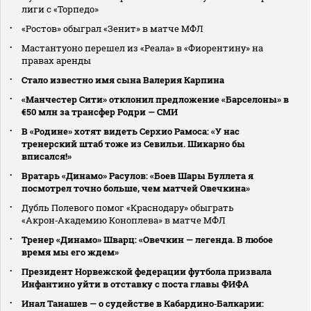
лиги с «Торпедо»
«Ростов» обыграл «Зенит» в матче МФЛ
Мастантуоно перешел из «Реала» в «Фиорентину» на
правах аренды
Стало известно имя сына Валерия Карпина
«Манчестер Сити» отклонил предложение «Барселоны» в
€50 млн за трансфер Родри — СМИ
В «Родине» хотят видеть Серхио Рамоса: «У нас
тренерский штаб тоже из Севильи. Шикарно бы
вписался!»
Вратарь «Динамо» Расулов: «Боев Шары Буллета я
посмотрел точно больше, чем матчей Овечкина»
Дубль Полевого помог «Краснодару» обыграть
«Акрон‑Академию Коноплева» в матче МФЛ
Тренер «Динамо» Шварц: «Овечкин — легенда. В любое
время мы его ждем»
Президент Норвежской федерации футбола призвала
Инфантино уйти в отставку с поста главы ФИФА
Инал Танашев — о судействе в Кабардино‑Балкарии: