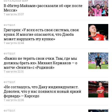
ОСТАЛЬНОЙ МИР
В «Интер Майами» рассказали об «эре после
Месси»
7 августа 23:37
ФУТБОЛ
Григорян: «У всех есть своя система, своя
кухня. И многие опасаются, что Дзюба
может нарушить эту кухню»
7 августа 22:44
ФУТБОЛ
«Важно не терять свои очки. Там, где мы
должны брать их». Михаил Кержаков — о
матче «Зенита» с «Родиной»
7 августа 22:31
ФУТБОЛ
«Не соглашусь, что Даку индивидуалист.
Доволен, что у нас появился новый яркий
форвард» — Карседо
7 августа 22:06
ФУТБОЛ