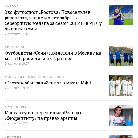
ФУТБОЛ
Экс‑футболист «Ростова» Новосельцев
рассказал, что не может забрать
серебряную медаль за сезон‑2015/16 в РПЛ у
бывшей жены
7 августа 20:13
ЛИГА ПАРИ
Футболисты «Сочи» прилетели в Москву на
матч Первой лиги с «Торпедо»
7 августа 19:57
МОЛОДЕЖНАЯ ФУТБОЛЬНАЯ ЛИГА
«Ростов» обыграл «Зенит» в матче МФЛ
7 августа 19:25
ТРАНСФЕРЫ
Мастантуоно перешел из «Реала» в
«Фиорентину» на правах аренды
7 августа 17:48
СБОРНЫЕ