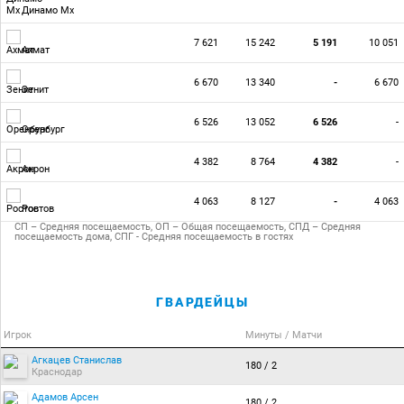
Динамо Мх
7 621
15 242
5 191
10 051
Ахмат
6 670
13 340
-
6 670
Зенит
6 526
13 052
6 526
-
Оренбург
4 382
8 764
4 382
-
Акрон
4 063
8 127
-
4 063
Ростов
СП – Средняя посещаемость, ОП – Общая посещаемость, СПД – Средняя
посещаемость дома, СПГ - Средняя посещаемость в гостях
ГВАРДЕЙЦЫ
Игрок
Минуты / Матчи
Агкацев Станислав
180 / 2
Краснодар
Адамов Арсен
180 / 2