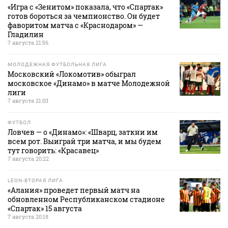
«Игра с «Зенитом» показала, что «Спартак»
готов бороться за чемпионство. Он будет
фаворитом матча с «Краснодаром» —
Гладилин
7 августа 21:56
МОЛОДЕЖНАЯ ФУТБОЛЬНАЯ ЛИГА
Московский «Локомотив» обыграл
московское «Динамо» в матче Молодежной
лиги
7 августа 21:03
ФУТБОЛ
Ловчев — о «Динамо»: «Шварц, заткни им
всем рот. Выиграй три матча, и мы будем
тут говорить: «Красавец»
7 августа 20:22
LEON-ВТОРАЯ ЛИГА
«Алания» проведет первый матч на
обновленном Республиканском стадионе
«Спартак» 15 августа
7 августа 20:18