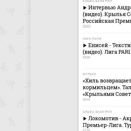
АЛЬФА-БАНК РПЛ
Интервью Андре
(видео). Крылья С
Российская Премь
18:22
ЛИГА ПАРИ
Енисей - Текс
(видео). Лига PARI
18:20
ФУТБОЛ
«Хиль возвращает
кормильцем». Тал
«Крыльями Совет
18:19
АЛЬФА-БАНК РПЛ
Локомотив - Ак
Премьер-Лига. Ту
17:25