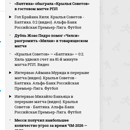
«Балтика» обыграла «Крылья Советов»
в гостевом матче РПЛ
Гол Брайана Хиля. Крылья Советов -
Балтика. 0:2 (видео). Альфа-Банк
Российская Премьер-Лига. Футбол
Дубль Жоао Педро помог «Челси»
разгромить «Милан» в товарищеском
матче
«Крылья Советов» — «Балтика» — 0:2.
Хиль удвоил счет на 81‑й минуте
матча РПЛ. Видео
Интервью Аймана Мурида в перерыве
матча (видео). Крылья Советов -
Балтика. Альфа-Банк Российская
Премьер-Лига. Футбол
Интервью Михайло Баньяца в
перерыве матча (видео). Крылья
Советов - Балтика. Альфа-Банк
Российская Премьер-Лига. Футбол
Месси получил наибольшее
количество угроз за время ЧМ‑2026 —