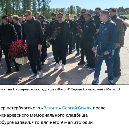
ита» на Пискаревском кладбище / Фото: © Сергей Циммерман / Матч ТВ
ер петербургского «
Зенита
»
Сергей Семак
после
искаревского мемориального кладбища
рбурге заявил, что для него 9 мая это один