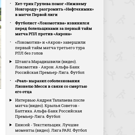
Хет‑трик Грулева помог «Нижнему
Новгороду» разгромить «Нефтехимик»
в матче Первой лиги
Футболист «Локомотива» извинился
перед болельщиками за первый тайм
матча РПЛ против «Акрона»
«Локомотив» и «Акрон» завершили
первый тайм матча третьего тура
РПЛ без голов
Штанга Марадишвили (видео).
Локомотив - Акрон. Альфа-Банк
Российская Премьер-Лига. Футбол
«Реал» выразил соболезнования
Лионелю Месси в связи со смертью
его отца
Интервью Андрея Талалаева после
матча (видео). Крылья Советов -
Балтика. Альфа-Банк Российская
Премьер-Лига. Футбол
Енисей - Текстильщик. Лучшие
моменты (видео). Лига PARI. Футбол