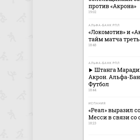
против «Акрона»
19:02
АЛЬФА-БАНК РПЛ
«Локомотив» и «
тайм матча треть
18:48
АЛЬФА-БАНК РПЛ
Штанга Марадиш
Акрон. Альфа-Бан
Футбол
18:44
ИСПАНИЯ
«Реал» выразил 
Месси в связи со 
18:23