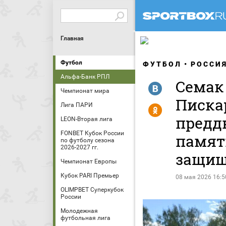
Главная
Футбол
ФУТБОЛ
РОССИ
Альфа-Банк РПЛ
Семак
R
Чемпионат мира
Писка
Лига ПАРИ
Y
предд
LEON-Вторая лига
FONBET Кубок России
памят
по футболу сезона
2026-2027 гг.
защищ
Чемпионат Европы
Кубок PARI Премьер
08 мая 2026 16:5
OLIMPBET Суперкубок
России
Молодежная
футбольная лига