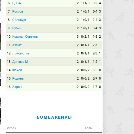
6
ЦСКА
2
1/1/0
3-2
4
7
Ростов
2
1/0/1
5-4
3
8
Оренбург
2
1/0/1
2-4
3
9
Рубин
2
1/0/1
3-4
3
10
Крылья Советов
3
0/2/1
1-3
2
11
Ахмат
2
0/1/1
2-3
1
12
Локомотив
2
0/1/1
2-3
1
13
Динамо М
2
0/1/1
1-2
1
14
Факел
2
0/0/2
3-5
0
15
Родина
2
0/0/2
2-7
0
16
Акрон
2
0/0/2
1-7
0
БОМБАРДИРЫ
Игрок
Голы