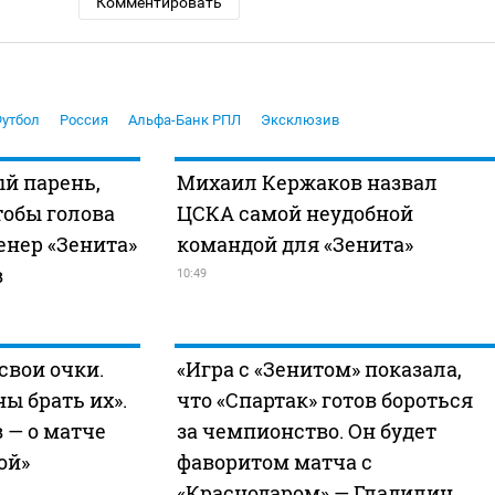
Комментировать
утбол
Россия
Альфа-Банк РПЛ
Эксклюзив
й парень,
Михаил Кержаков назвал
тобы голова
ЦСКА самой неудобной
енер «Зенита»
командой для «Зенита»
в
10:49
свои очки.
«Игра с «Зенитом» показала,
ы брать их».
что «Спартак» готов бороться
 — о матче
за чемпионство. Он будет
ой»
фаворитом матча с
«Краснодаром» — Гладилин