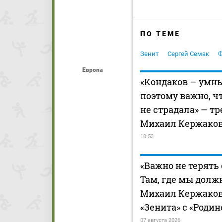
ПО ТЕМЕ
Зенит
Сергей Семак
Ф
Европа
«Кондаков — умны
поэтому важно, ч
не страдала» — тр
Михаил Кержако
10:53
«Важно не терять 
Там, где мы должн
Михаил Кержаков
«Зенита» с «Родин
07 августа 2026