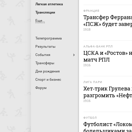
Легкая атлетика
ФРАНЦИЯ
Трансляции
Трансфер Феррана
Еще...
«ПСЖ» будет заве
19:18
Телепрограмма
Результаты
АЛЬФА-БАНК РПЛ
ЦСКА и «Ростов» 
События
матч РПЛ
Трансферы
19:16
Дни рождения
Спорт и бизнес
ЛИГА ПАРИ
Хет‑трик Грулева
Форум
разгромить «Нефт
19:16
ФУТБОЛ
Футболист «Локо
болельщиками за