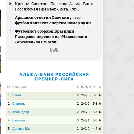
Крылья Советов - Балтика. Альфа-Банк
Российская Премьер-Лига. Тур 3
Аршавин ответил Овечкину, что
футбол является спортом номер один
Футболист сборной Бразилии
Гимараеш перешел из «Ньюкасла» в
«Арсенал» за £75 млн
ЕЩЕ
АЛЬФА-БАНК РОССИЙСКАЯ
ПРЕМЬЕР-ЛИГА
№
Команда
И
В/Н/П
М
О
1
Зенит
2
2/0/0
8-0
6
2
Спартак
2
2/0/0
5-1
6
3
Краснодар
2
2/0/0
6-3
6
4
Балтика
3
2/0/1
5-3
6
5
Динамо Мх
2
2/0/0
4-2
6