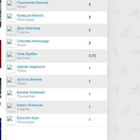
Глушенков Максим
3
Зенит
Кривцов Никита
3
Краснодар
Даку Мирлинд
2
Спартак
Соболев Александр
2
Зенит
Хиль Брайан
2 (1)
Балтика
Арройо Андерсон
1
Рубин
Аугусто Фелипе
1
Зенит
Бакаев Зелимхан
1
Локомотив
Барко Эсекьель
1
Спартак
Боселли Хуан
1
Краснодар