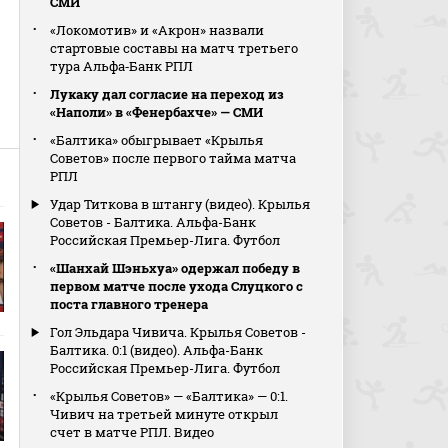
СМИ
«Локомотив» и «Акрон» назвали
стартовые составы на матч третьего
тура Альфа‑Банк РПЛ
Лукаку дал согласие на переход из
«Наполи» в «Фенербахче» — СМИ
«Балтика» обыгрывает «Крылья
Советов» после первого тайма матча
РПЛ
Удар Титкова в штангу (видео). Крылья
Советов - Балтика. Альфа-Банк
Российская Премьер-Лига. Футбол
«Шанхай Шэньхуа» одержал победу в
первом матче после ухода Слуцкого с
поста главного тренера
Гол Эльдара Чивича. Крылья Советов -
Балтика. 0:1 (видео). Альфа-Банк
Российская Премьер-Лига. Футбол
«Крылья Советов» — «Балтика» — 0:1.
Чивич на третьей минуте открыл
счет в матче РПЛ. Видео