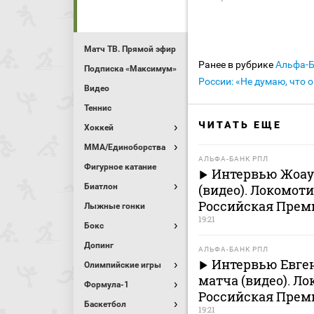
Матч ТВ. Прямой эфир
Ранее в рубрике
Альфа-
Подписка «Максимум»
России: «Не думаю, что 
Видео
Теннис
ЧИТАТЬ ЕЩЕ
Хоккей
MMA/Единоборства
АЛЬФА-БАНК РПЛ
Фигурное катание
Интервью Жоау 
Биатлон
(видео). Локомоти
Российская Премь
Лыжные гонки
19:21
Бокс
Допинг
АЛЬФА-БАНК РПЛ
Интервью Евген
Олимпийские игры
матча (видео). Л
Формула-1
Российская Премь
Баскетбол
19:21