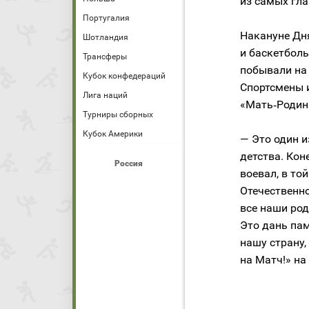
из самых гл
Португалия
Накануне Дн
Шотландия
и баскетболь
Трансферы
побывали на
Кубок конфедераций
Спортсмены 
Лига наций
«Мать‑Родин
Турниры сборных
Кубок Америки
— Это один и
детства. Коне
Россия
воевал, в то
Отечественно
все наши род
Это дань па
нашу страну,
на Матч!» на