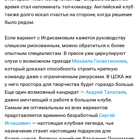
время стал напоминать топ-команду. Английский клуб
также долго искал счастье на стороне, когда решение
было рядом.
Если вариант с Игдисамовым кажется руководству
слишком рискованным, можно обратиться к более
опытным специалистам. В прессе уже циркулируют
слухи о возможном приходе
Михаила Галактионова
,
который доказал способность строить крепкую
команду даже с ограниченным ресурсами. В ЦСКА же
у него простора для творчества будет гораздо больше.
Еще один возможный кандидат —
Андрей Талалаев
,
давно мечтающий о работе в большом клубе.
Самым же оптимальным из всех вариантов
представляется временно безработный
Сергей
Игнашевич
— настоящая клубная легенда, чье
назначение станет настоящим подарком для
болельщиков. Ветеран армейцев Владимир Пономарев