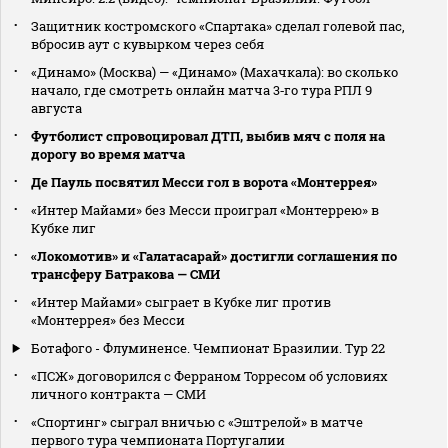
Защитник костромского «Спартака» сделал голевой пас,
вбросив аут с кувырком через себя
«Динамо» (Москва) — «Динамо» (Махачкала): во сколько
начало, где смотреть онлайн матча 3‑го тура РПЛ 9
августа
Футболист спровоцировал ДТП, выбив мяч с поля на
дорогу во время матча
Де Пауль посвятил Месси гол в ворота «Монтеррея»
«Интер Майами» без Месси проиграл «Монтеррею» в
Кубке лиг
«Локомотив» и «Галатасарай» достигли соглашения по
трансферу Батракова — СМИ
«Интер Майами» сыграет в Кубке лиг против
«Монтеррея» без Месси
Ботафого - Флуминенсе. Чемпионат Бразилии. Тур 22
«ПСЖ» договорился с Ферраном Торресом об условиях
личного контракта — СМИ
«Спортинг» сыграл вничью с «Эштрелой» в матче
первого тура чемпионата Португалии