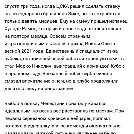
спустя три года, когда ЦСКА решил сделать ставку
на легендарного бразильца Зико, но тот отработал
только девять месяцев. Ему на смену пришел испанец
Хуанде Рамос, который и вовсе задержался только
на полтора месяца. Совсем странным
и краткосрочным оказался приход Ивицы Олича
весной 2021 года. Единственный специалист из-за
рубежа, оставившей своей работой хорошую память
стал Марко Николич, выигравший с командой Кубок
в прошлом году. Внезапный побег серба сильно
смазал впечатление о нем, но в клубе продолжили
делать ставку на иностранцев.
Выбор в пользу Челестини поначалу казался
идеальным, но весна всё расставила по местам. При
первом серьезном кризисе швейцарец поплыл,
потерял раздевалку, а игра команды окончательно
разладилась. В такой ситуации увольнении было