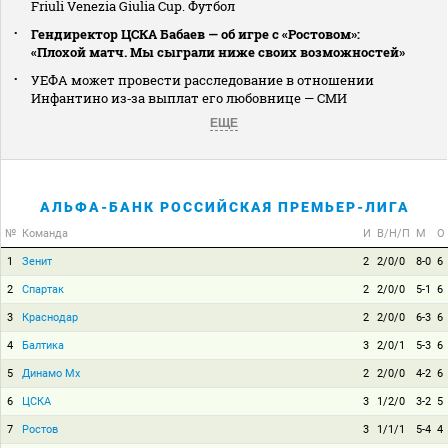
Friuli Venezia Giulia Cup. Футбол
Гендиректор ЦСКА Бабаев — об игре с «Ростовом»:
«Плохой матч. Мы сыграли ниже своих возможностей»
УЕФА может провести расследование в отношении
Инфантино из‑за выплат его любовнице — СМИ
ЕЩЕ
АЛЬФА-БАНК РОССИЙСКАЯ ПРЕМЬЕР-ЛИГА
№
Команда
И
В/Н/П
М
О
1
Зенит
2
2/0/0
8-0
6
2
Спартак
2
2/0/0
5-1
6
3
Краснодар
2
2/0/0
6-3
6
4
Балтика
3
2/0/1
5-3
6
5
Динамо Мх
2
2/0/0
4-2
6
6
ЦСКА
3
1/2/0
3-2
5
7
Ростов
3
1/1/1
5-4
4