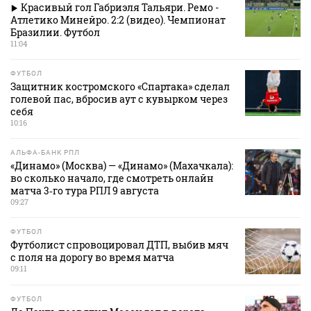
Красивый гол Габриэля Тальяри. Ремо -
Атлетико Минейро. 2:2 (видео). Чемпионат
Бразилии. Футбол
11:04
ФУТБОЛ
Защитник костромского «Спартака» сделал
голевой пас, вбросив аут с кувырком через
себя
10:16
АЛЬФА-БАНК РПЛ
«Динамо» (Москва) — «Динамо» (Махачкала):
во сколько начало, где смотреть онлайн
матча 3‑го тура РПЛ 9 августа
09:27
ФУТБОЛ
Футболист спровоцировал ДТП, выбив мяч
с поля на дорогу во время матча
09:11
ФУТБОЛ