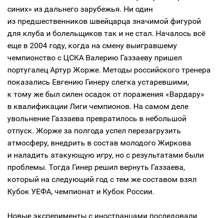
синих» из дальнего зарубежья. Ни один
из предшественников швейцарца значимой фигурой
для клуба и болельщиков так и не стал. Началось всё
еще в 2004 году, когда на смену выигравшему
чемпионство с ЦСКА Валерию Газзаеву пришел
португалец Артур Жорже. Методы российского тренера
показались Евгению Гинеру слегка устаревшими,
к тому же был силен осадок от поражения «Вардару»
в квалификации Лиги чемпионов. На самом деле
увольнение Газзаева превратилось в небольшой
отпуск. Жорже за полгода успел перезагрузить
атмосферу, внедрить в состав молодого Жиркова
и наладить атакующую игру, но с результатами были
проблемы. Тогда Гинер решил вернуть Газзаева,
который на следующий год с тем же составом взял
Кубок УЕФА, чемпионат и Кубок России.
Новые эксперименты с иностранцами последовали