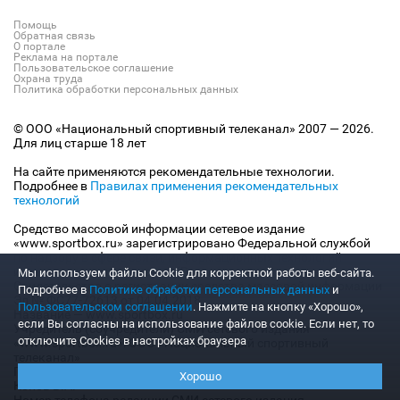
Помощь
Обратная связь
О портале
Реклама на портале
Пользовательское соглашение
Охрана труда
Политика обработки персональных данных
© ООО «Национальный спортивный телеканал» 2007 — 2026.
Для лиц старше 18 лет
На сайте применяются рекомендательные технологии.
Подробнее в
Правилах применения рекомендательных
технологий
Средство массовой информации сетевое издание
«www.sportbox.ru» зарегистрировано Федеральной службой
по надзору в сфере связи, информационных технологий
и массовых коммуникаций (Роскомнадзор).
Мы используем файлы Сookie для корректной работы веб-сайта.
Свидетельство о регистрации средства массовой информации
Подробнее в
Политике обработки персональных данных
и
Эл № ФС77-72613 от 04.04.2018
Пользовательском соглашении
. Нажмите на кнопку «Хорошо»,
Название — www.sportbox.ru
если Вы согласны на использование файлов cookie. Если нет, то
Учредитель (соучредители) СМИ сетевого издания
отключите Cookies в настройках браузера
«www.sportbox.ru»: ООО «Национальный спортивный
телеканал»
Главный редактор СМИ сетевого издания «www.sportbox.ru»:
Хорошо
Конов В.А.