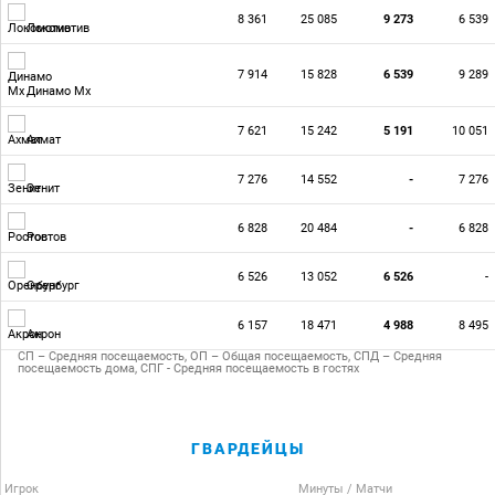
8 361
25 085
9 273
6 539
Локомотив
7 914
15 828
6 539
9 289
Динамо Мх
7 621
15 242
5 191
10 051
Ахмат
7 276
14 552
-
7 276
Зенит
6 828
20 484
-
6 828
Ростов
6 526
13 052
6 526
-
Оренбург
6 157
18 471
4 988
8 495
Акрон
СП – Средняя посещаемость, ОП – Общая посещаемость, СПД – Средняя
посещаемость дома, СПГ - Средняя посещаемость в гостях
ГВАРДЕЙЦЫ
Игрок
Минуты / Матчи