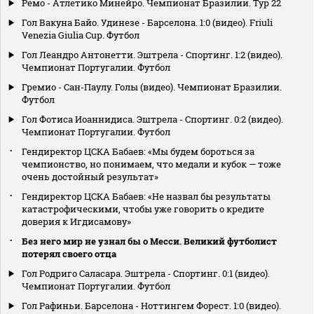
Ремо - Атлетико Минейро. Чемпионат Бразилии. Тур 22
Гол Вакуна Байо. Удинезе - Барселона. 1:0 (видео). Friuli
Venezia Giulia Cup. Футбол
Гол Леандро Антонетти. Эштрела - Спортинг. 1:2 (видео).
Чемпионат Португалии. Футбол
Гремио - Сан-Паулу. Голы (видео). Чемпионат Бразилии.
Футбол
Гол Фотиса Иоаннидиса. Эштрела - Спортинг. 0:2 (видео).
Чемпионат Португалии. Футбол
Гендиректор ЦСКА Бабаев: «Мы будем бороться за
чемпионство, но понимаем, что медали и кубок — тоже
очень достойный результат»
Гендиректор ЦСКА Бабаев: «Не назвал бы результаты
катастрофическими, чтобы уже говорить о кредите
доверия к Игдисамову»
Без него мир не узнал бы о Месси. Великий футболист
потерял своего отца
Гол Родриго Саласара. Эштрела - Спортинг. 0:1 (видео).
Чемпионат Португалии. Футбол
Гол Рафиньи. Барселона - Ноттингем Форест. 1:0 (видео).