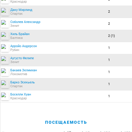
Краснодар
Даку Мирлинд
2
Спартак
Соболев Александр
2
Зенит
Хиль Брайан
2 (1)
Балтика
Арройо Андерсон
1
Рубин
Аугусто Фелипе
1
Зенит
Бакаев Зелимхан
1
Локомотив
Барко Эсекьель
1
Спартак
Боселли Хуан
1
Краснодар
ПОСЕЩАЕМОСТЬ