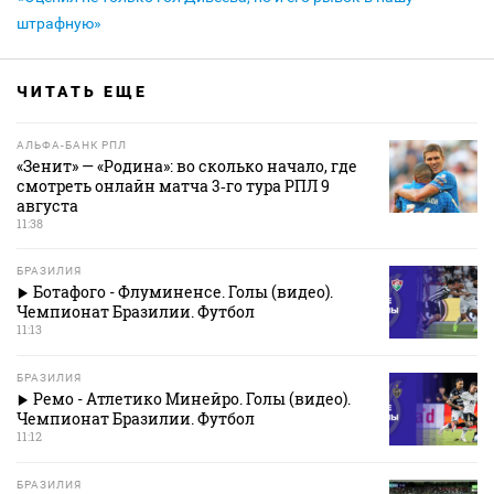
штрафную»
ЧИТАТЬ ЕЩЕ
АЛЬФА-БАНК РПЛ
«Зенит» — «Родина»: во сколько начало, где
смотреть онлайн матча 3‑го тура РПЛ 9
августа
11:38
БРАЗИЛИЯ
Ботафого - Флуминенсе. Голы (видео).
Чемпионат Бразилии. Футбол
11:13
БРАЗИЛИЯ
Ремо - Атлетико Минейро. Голы (видео).
Чемпионат Бразилии. Футбол
11:12
БРАЗИЛИЯ