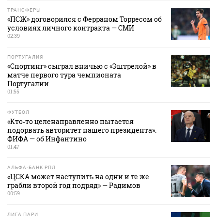
ТРАНСФЕРЫ
«ПСЖ» договорился с Ферраном Торресом об
условиях личного контракта — СМИ
02:39
ПОРТУГАЛИЯ
«Спортинг» сыграл вничью с «Эштрелой» в
матче первого тура чемпионата
Португалии
01:55
ФУТБОЛ
«Кто‑то целенаправленно пытается
подорвать авторитет нашего президента».
ФИФА — об Инфантино
01:47
АЛЬФА-БАНК РПЛ
«ЦСКА может наступить на одни и те же
грабли второй год подряд» — Радимов
00:59
ЛИГА ПАРИ