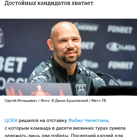
Достойных кандидатов хватает.
Сергей Игнашевич / Фото: © Денис Бушковский / Матч ТВ
ЦСКА
решился на отставку
Фабио Челестини
,
с которым команда в десяти весенних турах сумела
одержать лишь две победы. Последней каплей для