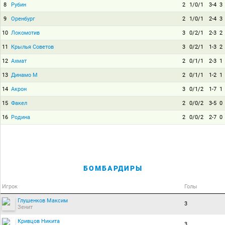
8
Рубин
2
1/0/1
3-4
3
9
Оренбург
2
1/0/1
2-4
3
10
Локомотив
3
0/2/1
2-3
2
11
Крылья Советов
3
0/2/1
1-3
2
12
Ахмат
2
0/1/1
2-3
1
13
Динамо М
2
0/1/1
1-2
1
14
Акрон
3
0/1/2
1-7
1
15
Факел
2
0/0/2
3-5
0
16
Родина
2
0/0/2
2-7
0
БОМБАРДИРЫ
Игрок
Голы
Глушенков Максим
3
Зенит
Кривцов Никита
3