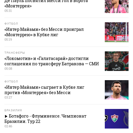
Де Пауль посвятил Месси гол в ворота
«Монтеррея»
05:31
ФУТБОЛ
«Интер Майами» без Месси проиграл
«Монтеррею» в Кубке лиг
05:19
ТРАНСФЕРЫ
«Локомотив» и «Галатасарай» достигли
соглашения по трансферу Батракова — СМИ
05:08
ФУТБОЛ
«Интер Майами» сыграет в Кубке лиг
против «Монтеррея» без Месси
03:27
БРАЗИЛИЯ
Ботафого - Флуминенсе. Чемпионат
Бразилии. Тур 22
02:46