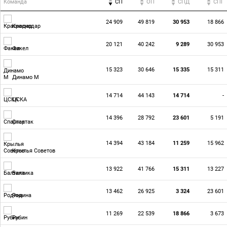
Команда
СП
ОП
CПД
CПГ
24 909
49 819
30 953
18 866
Краснодар
20 121
40 242
9 289
30 953
Факел
15 323
30 646
15 335
15 311
Динамо М
14 714
44 143
14 714
-
ЦСКА
14 396
28 792
23 601
5 191
Спартак
14 394
43 184
11 259
15 962
Крылья Советов
13 922
41 766
15 311
13 227
Балтика
13 462
26 925
3 324
23 601
Родина
11 269
22 539
18 866
3 673
Рубин