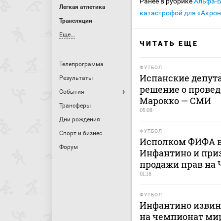
Ранее в рубрике
Альфа-
Легкая атлетика
катастрофой для «Акрон
Трансляции
Еще...
ЧИТАТЬ ЕЩЕ
Телепрограмма
ФУТБОЛ
Испанские депут
Результаты
решение о провед
События
Марокко — СМИ
Трансферы
05:08
Дни рождения
ФУТБОЛ
Спорт и бизнес
Исполком ФИФА в
Форум
Инфантино и приз
продажи прав на
01:18
ФУТБОЛ
Инфантино извини
на чемпионат ми