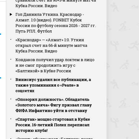
сравняли счет на 90+3‑й минуте матча
Кубка России. Видео
Гол Даниила Уткина. Краснодар -
Ахмат. 1:0 (видео). FONBET Кубок
России по футболу сезона 2026 - 2027 гг.
Путь РПЛ. Футбол
«Краснодар» — «Ахмат» 1:0. Уткин
открыл счет на 66‑й минуте матча
Кубка России. Видео
Кондаков получил удар локтем в лицо
и не смог продолжить игру с
«Балтикой» в Кубке России
Винисиус удалил все публикации, а
также упоминания о «Реале» в
соцсетях
«Опозорил должность». Обладатель
«Золотого мяча» Фигу призвал главу
ФИФА Инфантино уйти в отставку
«Спартак» мощно стартовал в Кубке
России. 16-летний Полех переписал
историю клуба!