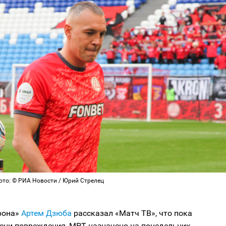
ото: © РИА Новости / Юрий Стрелец
рона»
Артем Дзюба
рассказал «Матч ТВ», что пока
пени повреждения, МРТ назначено на понедельник.