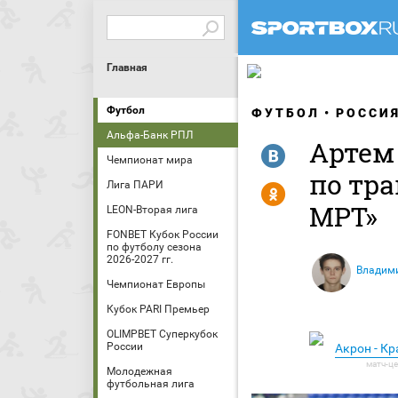
Главная
Футбол
ФУТБОЛ
РОССИ
Альфа-Банк РПЛ
Артем 
R
Чемпионат мира
по тра
Лига ПАРИ
Y
МРТ»
LEON-Вторая лига
FONBET Кубок России
по футболу сезона
2026-2027 гг.
Владим
Чемпионат Европы
Кубок PARI Премьер
OLIMPBET Суперкубок
России
Акрон - К
Молодежная
футбольная лига