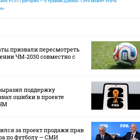
Банк РПЛ
:
Григорян — о травме Дзюбы: «Это может стать
а»
аты призвали пересмотреть
ении ЧМ‑2030 совместно с
ыразил поддержку
нал ошибки в проекте
 ЧМ
лся за проект продажи прав
ра по футболу — СМИ