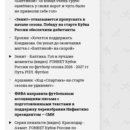
«Балтикой»: «В конце очень грубо
ошиблись у своих ворот и чуть было
не привезли себе гол»
«Зенит» отказывается пропускать в
начале сезона. Победу на старте Кубка
России обеспечили дебютанты
Ерохин: «Хочется поддержать
Кондакова. Он уехал до окончания
матча с «Балтикой» на скорой»
Зенит - Балтика. Гол и лучшие
моменты (видео). FONBET Кубок
России по футболу сезона 2026 - 2027 гг.
Путь РПЛ. Футбол
Аршавин: «Ход «Спартака» на старте
сезона не удивляет»
ФИФА направила футбольным
ассоциациям письма с
подготовленными текстами в
поддержку переизбрания Инфантино
президентом — СМИ
Серия пенальти (видео). Краснодар -
Ахмат. FONBET Кубок России по