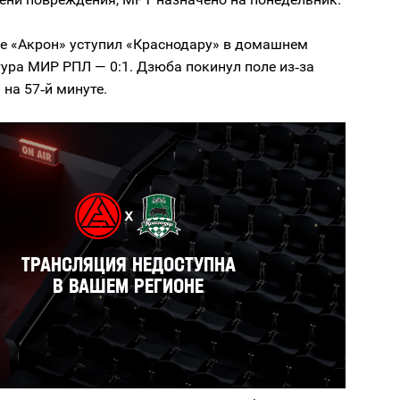
ье «Акрон» уступил «Краснодару» в домашнем
тура МИР РПЛ — 0:1. Дзюба покинул поле из‑за
на 57‑й минуте.