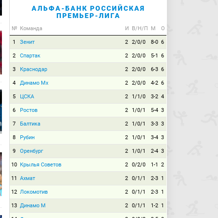
АЛЬФА-БАНК РОССИЙСКАЯ
ПРЕМЬЕР-ЛИГА
№
Команда
И
В/Н/П
М
О
1
Зенит
2
2/0/0
8-0
6
2
Спартак
2
2/0/0
5-1
6
3
Краснодар
2
2/0/0
6-3
6
4
Динамо Мх
2
2/0/0
4-2
6
5
ЦСКА
2
1/1/0
3-2
4
6
Ростов
2
1/0/1
5-4
3
7
Балтика
2
1/0/1
3-3
3
8
Рубин
2
1/0/1
3-4
3
9
Оренбург
2
1/0/1
2-4
3
10
Крылья Советов
2
0/2/0
1-1
2
11
Ахмат
2
0/1/1
2-3
1
12
Локомотив
2
0/1/1
2-3
1
13
Динамо М
2
0/1/1
1-2
1