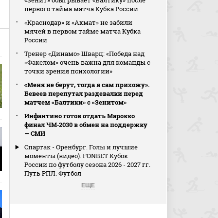
«Зенит» обыгрывает «Балтику» после
первого тайма матча Кубка России
«Краснодар» и «Ахмат» не забили
мячей в первом тайме матча Кубка
России
Тренер «Динамо» Шварц: «Победа над
«Факелом» очень важна для команды с
точки зрения психологии»
«Меня не берут, тогда я сам прихожу».
Бевеев перепутал раздевалки перед
матчем «Балтики» с «Зенитом»
Инфантино готов отдать Марокко
финал ЧМ‑2030 в обмен на поддержку
— СМИ
Спартак - Оренбург. Голы и лучшие
моменты (видео). FONBET Кубок
России по футболу сезона 2026 - 2027 гг.
Путь РПЛ. Футбол
ЕЩЕ