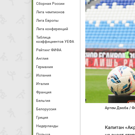
Сборная России
Лига чемпионов
Лига Европы
Лига конференций
Таблица
коэффициентов УЕФА
Рейтинг ФИФА
Англия
Германия
Испания
Италия
Франция
Бельгия
Артем Дзюба / Ф
Белоруссия
Греция
Нидерланды
Капитан «Ак
не знает сте
Польша