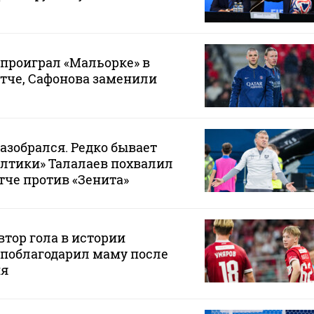
проиграл «Мальорке» в
тче, Сафонова заменили
разобрался. Редко бывает
Балтики» Талалаев похвалил
тче против «Зенита»
тор гола в истории
 поблагодарил маму после
ия