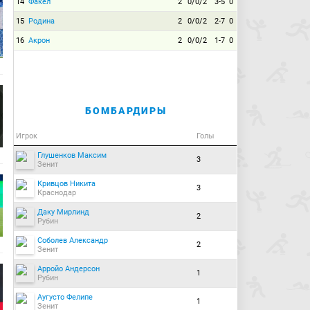
14
Факел
2
0/0/2
3-5
0
15
Родина
2
0/0/2
2-7
0
16
Акрон
2
0/0/2
1-7
0
БОМБАРДИРЫ
Игрок
Голы
Глушенков Максим
3
Зенит
Кривцов Никита
3
Краснодар
Даку Мирлинд
2
Рубин
Соболев Александр
2
Зенит
Арройо Андерсон
1
Рубин
Аугусто Фелипе
1
Зенит