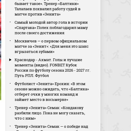
бывает такое». Тренер «Балтики»
Талалаев похвалил работу судей в
матче против «Зенита»
Самый молодой автор гола в истории
«Спартака» Полех поблагодарил маму
после своего достижения
Москвичев — о первом официальном
матче за «Зенит»: «Для меня это шанс
вгрызаться зубами»
Краснодар - Ахмат. Голы и лучшие
моменты (видео). FONBET Кубок
России по футболу сезона 2026 - 2027 гг.
Путь РПЛ. Футбол
Футболист «Зенита» Ерохин: «В этом
сезоне можно ожидать, что «Балтика»
отберет очки у многих команд и
займет место в восьмерке»
Тренер «Зенита» Семак: «Кондакову
разбили лицо. Пока не могу сказать,
что с ним»
Тренер «Зенита» Семак — о победе над