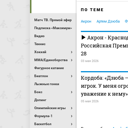
ПО ТЕМЕ
Матч ТВ. Прямой эфир
Акрон
Артем Дзюба
Ф
Подписка «Максимум»
Видео
Акрон - Красно
Теннис
Российская Премь
Хоккей
28
MMA/Единоборства
03 мая 2026
Фигурное катание
Биатлон
Кордоба: «Дзюба 
Лыжные гонки
игрок. У меня ог
Бокс
уважение к нему»
Допинг
05 мая 2026
Олимпийские игры
Формула-1
Баскетбол