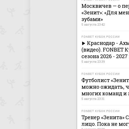
Москвичев — о п
«Зенит»: «Для ме
зубами»
5 августа 23:42
FONBET КУБОК РОССИИ
Краснодар - Ах
(видео). FONBET К
сезона 2026 - 2027
5 августа 23:39
FONBET КУБОК РОССИИ
Футболист «Зенита
можно ожидать, ч
многих команд и 
5 августа 23:31
FONBET КУБОК РОССИИ
Тренер «Зенита» 
лицо. Пока не мог