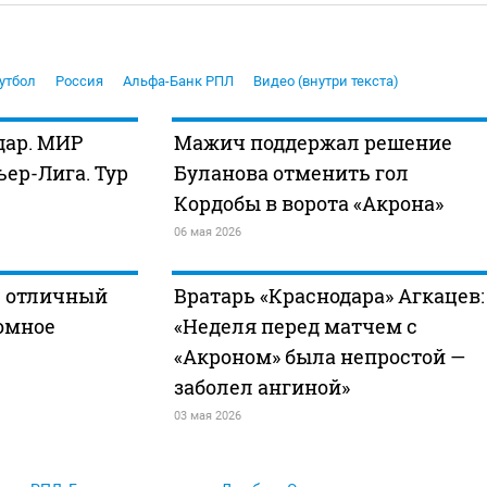
утбол
Россия
Альфа-Банк РПЛ
Видео (внутри текста)
дар. МИР
Мажич поддержал решение
ер-Лига. Тур
Буланова отменить гол
Кордобы в ворота «Акрона»
06 мая 2026
– отличный
Вратарь «Краснодара» Агкацев:
ромное
«Неделя перед матчем с
«Акроном» была непростой —
заболел ангиной»
03 мая 2026