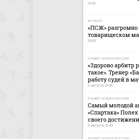
01:00
ФУТБОЛ
«ПСЖ» разгромно 
товарищеском ма
00:05
FONBET КУБОК РОССИИ
«Здорово арбитр 
такое». Тренер «
работу судей в ма
5 августа 23:45
FONBET КУБОК РОССИИ
Самый молодой ав
«Спартака» Полех
своего достижен
5 августа 23:43
FONBET КУБОК РОССИИ