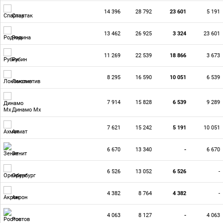
14 396
28 792
23 601
5 191
Спартак
13 462
26 925
3 324
23 601
Родина
11 269
22 539
18 866
3 673
Рубин
8 295
16 590
10 051
6 539
Локомотив
7 914
15 828
6 539
9 289
Динамо Мх
7 621
15 242
5 191
10 051
Ахмат
6 670
13 340
-
6 670
Зенит
6 526
13 052
6 526
-
Оренбург
4 382
8 764
4 382
-
Акрон
4 063
8 127
-
4 063
Ростов