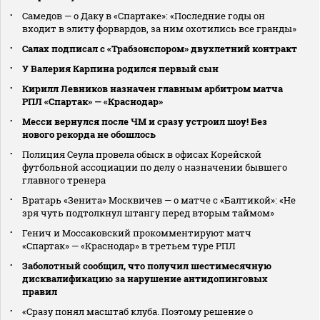
Самедов — о Даку в «Спартаке»: «Последние годы он
входит в элиту форвардов, за ним охотились все гранды»
Салах подписал с «Трабзонспором» двухлетний контракт
У Валерия Карпина родился первый сын
Кирилл Левников назначен главным арбитром матча
РПЛ «Спартак» — «Краснодар»
Месси вернулся после ЧМ и сразу устроил шоу! Без
нового рекорда не обошлось
Полиция Сеула провела обыск в офисах Корейской
футбольной ассоциации по делу о назначении бывшего
главного тренера
Вратарь «Зенита» Москвичев — о матче с «Балтикой»: «Не
зря чуть подтолкнул штангу перед вторым таймом»
Генич и Моссаковский прокомментируют матч
«Спартак» — «Краснодар» в третьем туре РПЛ
Заболотный сообщил, что получил шестимесячную
дисквалификацию за нарушение антидопинговых
правил
«Сразу понял масштаб клуба. Поэтому решение о