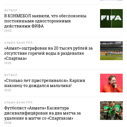
ФУТБОЛ
В КОНМЕБОЛ заявили, что обеспокоены
постоянными односторонними
действиями ФИФА
19:32
АЛЬФА-БАНК РПЛ
«Ахмат» оштрафован на 20 тысяч рублей за
отсутствие горячей воды в раздевалке
«Спартака»
19:18
ФУТБОЛ
«Столько лет пристреливался». Карпин
наконец-то дождался мальчика!
19:15
АЛЬФА-БАНК РПЛ
Футболист «Ахмата» Касинтура
дисквалифицирован на два матча за
удаление в матче со «Спартаком»
19:04