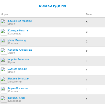
БОМБАРДИРЫ
Игрок
Голы
Глушенков Максим
3
Зенит
Кривцов Никита
3
Краснодар
Даку Мирлинд
2
Спартак
Соболев Александр
2
Зенит
Арройо Андерсон
1
Рубин
Аугусто Фелипе
1
Зенит
Бакаев Зелимхан
1
Локомотив
Барко Эсекьель
1
Спартак
Боселли Хуан
1
Краснодар