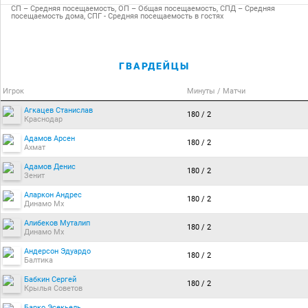
СП – Средняя посещаемость, ОП – Общая посещаемость, СПД – Средняя
посещаемость дома, СПГ - Средняя посещаемость в гостях
ГВАРДЕЙЦЫ
Игрок
Минуты / Матчи
Агкацев Станислав
180 / 2
Краснодар
Адамов Арсен
180 / 2
Ахмат
Адамов Денис
180 / 2
Зенит
Аларкон Андрес
180 / 2
Динамо Мх
Алибеков Муталип
180 / 2
Динамо Мх
Андерсон Эдуардо
180 / 2
Балтика
Бабкин Сергей
180 / 2
Крылья Советов
Барко Эсекьель