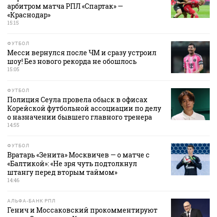
арбитром матча РПЛ «Спартак» —
«Краснодар»
15:15
ФУТБОЛ
Месси вернулся после ЧМ и сразу устроил
шоу! Без нового рекорда не обошлось
15:05
ФУТБОЛ
Полиция Сеула провела обыск в офисах
Корейской футбольной ассоциации по делу
о назначении бывшего главного тренера
14:55
ФУТБОЛ
Вратарь «Зенита» Москвичев — о матче с
«Балтикой»: «Не зря чуть подтолкнул
штангу перед вторым таймом»
14:46
АЛЬФА-БАНК РПЛ
Генич и Моссаковский прокомментируют