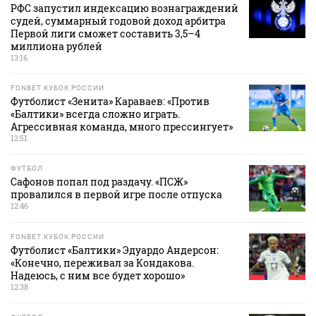
РФС запустил индексацию вознаграждений
судей, суммарный годовой доход арбитра
Первой лиги сможет составить 3,5–4
миллиона рублей
13:16
FONBET КУБОК РОССИИ
Футболист «Зенита» Караваев: «Против
«Балтики» всегда сложно играть.
Агрессивная команда, много прессингует»
12:51
ФУТБОЛ
Сафонов попал под раздачу. «ПСЖ»
провалился в первой игре после отпуска
12:46
FONBET КУБОК РОССИИ
Футболист «Балтики» Эдуардо Андерсон:
«Конечно, переживал за Кондакова.
Надеюсь, с ним все будет хорошо»
12:38