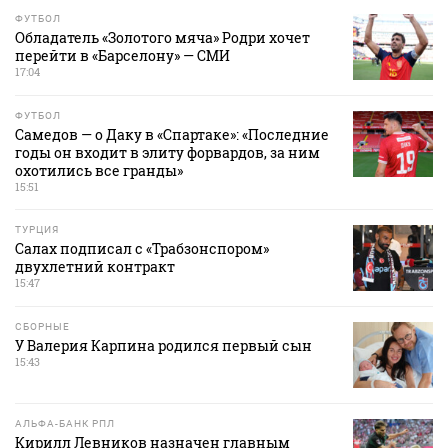
ФУТБОЛ
Обладатель «Золотого мяча» Родри хочет
перейти в «Барселону» — СМИ
17:04
ФУТБОЛ
Самедов — о Даку в «Спартаке»: «Последние
годы он входит в элиту форвардов, за ним
охотились все гранды»
15:51
ТУРЦИЯ
Салах подписал с «Трабзонспором»
двухлетний контракт
15:47
СБОРНЫЕ
У Валерия Карпина родился первый сын
15:43
АЛЬФА-БАНК РПЛ
Кирилл Левников назначен главным