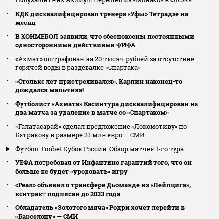
Полузащитник Аклиуш перешел из «Монако» в «ПСЖ»
КДК дисквалифицировал тренера «Уфы» Тетрадзе на
месяц
В КОНМЕБОЛ заявили, что обеспокоены постоянными
односторонними действиями ФИФА
«Ахмат» оштрафован на 20 тысяч рублей за отсутствие
горячей воды в раздевалке «Спартака»
«Столько лет пристреливался». Карпин наконец-то
дождался мальчика!
Футболист «Ахмата» Касинтура дисквалифицирован на
два матча за удаление в матче со «Спартаком»
«Галатасарай» сделал предложение «Локомотиву» по
Батракову в размере 33 млн евро — СМИ
Футбол. Fonbet Кубок России. Обзор матчей 1-го тура
УЕФА потребовал от Инфантино гарантий того, что он
больше не будет «уродовать» игру
«Реал» объявил о трансфере Дьоманде из «Лейпцига»,
контракт подписан до 2033 года
Обладатель «Золотого мяча» Родри хочет перейти в
«Барселону» — СМИ