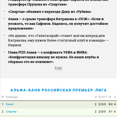
трансфера Пруцева из «Спартака»
«Спартак» объявил о переходе Даку из «Рубина»
Алаев — о срыве трансфера Батракова в «ПСЖ»: «Если и
уезжать, то как Сафонов. Надеюсь, он получит достойное
предложение»
«Не думаю, что «Галатасарай» станет шагом вперед для
Батракова, ему нужен более статусный клуб и команда» —
Наумов
Глава РПЛ Алаев — о конфликте УЕФА и ФИФА:
«Конфронтация никому не нужна. На наши клубы и
сборные это не повлияет»
ЕЩЕ
АЛЬФА-БАНК РОССИЙСКАЯ ПРЕМЬЕР-ЛИГА
№
Команда
И
В/Н/П
М
О
1
Зенит
2
2/0/0
8-0
6
2
Спартак
2
2/0/0
5-1
6