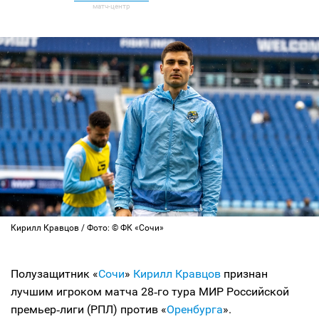
Кирилл Кравцов / Фото: © ФК «Сочи»
Полузащитник «
Сочи
»
Кирилл Кравцов
признан
лучшим игроком матча 28‑го тура МИР Российской
премьер‑лиги (РПЛ) против «
Оренбурга
».