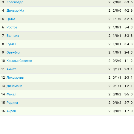
3
Краснодар
2
2/0/0
6-3
6
4
Динамо Мх
2
2/0/0
4-2
6
5
ЦСКА
2
1/1/0
3-2
4
6
Ростов
2
1/0/1
5-4
3
7
Балтика
2
1/0/1
3-3
3
8
Рубин
2
1/0/1
3-4
3
9
Оренбург
2
1/0/1
2-4
3
10
Крылья Советов
2
0/2/0
1-1
2
11
Ахмат
2
0/1/1
2-3
1
12
Локомотив
2
0/1/1
2-3
1
13
Динамо М
2
0/1/1
1-2
1
14
Факел
2
0/0/2
3-5
0
15
Родина
2
0/0/2
2-7
0
16
Акрон
2
0/0/2
1-7
0