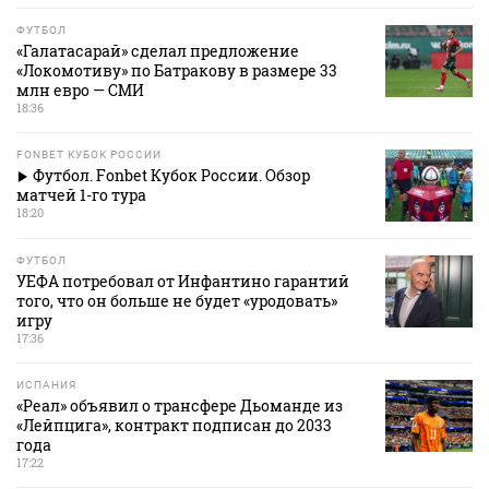
ФУТБОЛ
«Галатасарай» сделал предложение
«Локомотиву» по Батракову в размере 33
млн евро — СМИ
18:36
FONBET КУБОК РОССИИ
Футбол. Fonbet Кубок России. Обзор
матчей 1-го тура
18:20
ФУТБОЛ
УЕФА потребовал от Инфантино гарантий
того, что он больше не будет «уродовать»
игру
17:36
ИСПАНИЯ
«Реал» объявил о трансфере Дьоманде из
«Лейпцига», контракт подписан до 2033
года
17:22