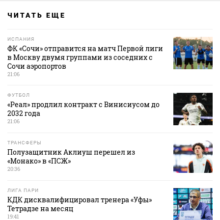
ЧИТАТЬ ЕЩЕ
ИСПАНИЯ
ФК «Сочи» отправится на матч Первой лиги
в Москву двумя группами из соседних с
Сочи аэропортов
21:06
ФУТБОЛ
«Реал» продлил контракт с Винисиусом до
2032 года
21:06
ТРАНСФЕРЫ
Полузащитник Аклиуш перешел из
«Монако» в «ПСЖ»
20:36
ЛИГА ПАРИ
КДК дисквалифицировал тренера «Уфы»
Тетрадзе на месяц
19:41