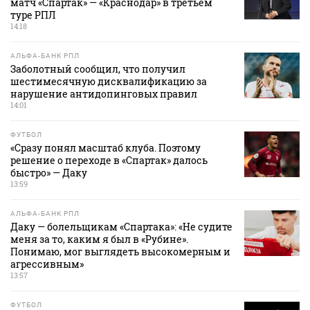
матч «Спартак» — «Краснодар» в третьем
туре РПЛ
14:18
АЛЬФА-БАНК РПЛ
Заболотный сообщил, что получил
шестимесячную дисквалификацию за
нарушение антидопинговых правил
14:01
ФУТБОЛ
«Сразу понял масштаб клуба. Поэтому
решение о переходе в «Спартак» далось
быстро» — Даку
13:59
АЛЬФА-БАНК РПЛ
Даку — болельщикам «Спартака»: «Не судите
меня за то, каким я был в «Рубине».
Понимаю, мог выглядеть высокомерным и
агрессивным»
13:57
ФУТБОЛ