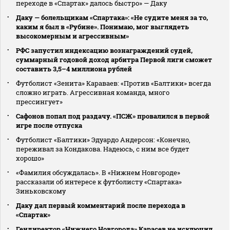
переходе в «Спартак» далось быстро» — Даку
Даку — болельщикам «Спартака»: «Не судите меня за то,
каким я был в «Рубине». Понимаю, мог выглядеть
высокомерным и агрессивным»
РФС запустил индексацию вознаграждений судей,
суммарный годовой доход арбитра Первой лиги сможет
составить 3,5–4 миллиона рублей
Футболист «Зенита» Караваев: «Против «Балтики» всегда
сложно играть. Агрессивная команда, много
прессингует»
Сафонов попал под раздачу. «ПСЖ» провалился в первой
игре после отпуска
Футболист «Балтики» Эдуардо Андерсон: «Конечно,
переживал за Кондакова. Надеюсь, с ним все будет
хорошо»
«Фамилия обсуждалась». В «Нижнем Новгороде»
рассказали об интересе к футболисту «Спартака»
Зиньковскому
Даку дал первый комментарий после перехода в
«Спартак»
Гендиректор «Нижнего Новгорода» Карасев не исключил