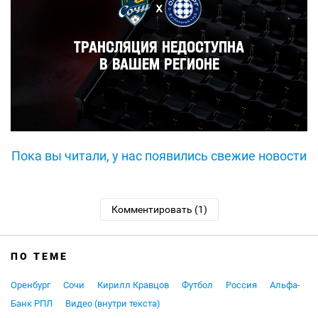
Пока вы читали, у нас появились свежие новости
Комментировать (1)
ПО ТЕМЕ
Оренбург
Сочи
Кирилл Кравцов
Футбол
Россия
Альфа-
Банк РПЛ
Видео (внутри текста)