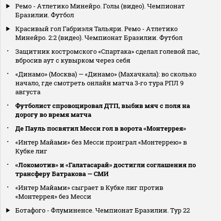
Ремо - Атлетико Минейро. Голы (видео). Чемпионат
Бразилии. Футбол
Красивый гол Габриэля Тальяри. Ремо - Атлетико
Минейро. 2:2 (видео). Чемпионат Бразилии. Футбол
Защитник костромского «Спартака» сделал голевой пас,
вбросив аут с кувырком через себя
«Динамо» (Москва) — «Динамо» (Махачкала): во сколько
начало, где смотреть онлайн матча 3‑го тура РПЛ 9
августа
Футболист спровоцировал ДТП, выбив мяч с поля на
дорогу во время матча
Де Пауль посвятил Месси гол в ворота «Монтеррея»
«Интер Майами» без Месси проиграл «Монтеррею» в
Кубке лиг
«Локомотив» и «Галатасарай» достигли соглашения по
трансферу Батракова — СМИ
«Интер Майами» сыграет в Кубке лиг против
«Монтеррея» без Месси
Ботафого - Флуминенсе. Чемпионат Бразилии. Тур 22