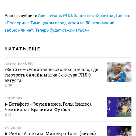
Ранее в рубрике
Альфа-Банк РПЛ
:
Защитник «Зенита» Дивеев:
«Поспорил с Тимощуком перед игрой на 50 отжиманий —
забью или нет. Теперь будет отжиматься»
ЧИТАТЬ ЕЩЕ
АЛЬФА-БАНК РПЛ
«Зенит» — «Родина»: во сколько начало, где
смотреть онлайн матча 3‑го тура РПЛ 9
августа
11:38
БРАЗИЛИЯ
Ботафого - Флуминенсе. Голы (видео).
Чемпионат Бразилии. Футбол
11:13
БРАЗИЛИЯ
Ремо - Атлетико Минейро. Голы (видео).