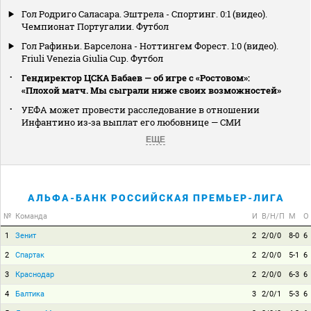
Гол Родриго Саласара. Эштрела - Спортинг. 0:1 (видео).
Чемпионат Португалии. Футбол
Гол Рафиньи. Барселона - Ноттингем Форест. 1:0 (видео).
Friuli Venezia Giulia Cup. Футбол
Гендиректор ЦСКА Бабаев — об игре с «Ростовом»:
«Плохой матч. Мы сыграли ниже своих возможностей»
УЕФА может провести расследование в отношении
Инфантино из‑за выплат его любовнице — СМИ
ЕЩЕ
АЛЬФА-БАНК РОССИЙСКАЯ ПРЕМЬЕР-ЛИГА
№
Команда
И
В/Н/П
М
О
1
Зенит
2
2/0/0
8-0
6
2
Спартак
2
2/0/0
5-1
6
3
Краснодар
2
2/0/0
6-3
6
4
Балтика
3
2/0/1
5-3
6