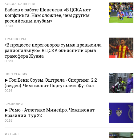
АЛЬФА-БАНК РПЛ
Бабаев о работе Шевелева: «В ЦСКА нет
конфликта. Нам сложнее, чем другим
российским клубам»
00:30
ТРАНСФЕРЫ
«В процессе переговоров сумма превысила
рациональную». В ЦСКА объяснили срыв
трансфера Жуана
00:20
ПОРТУГАЛИЯ
Гол Бени Соузы. Эштрела - Спортинг. 2:2
(видео). Чемпионат Португалии. Футбол
00:16
БРАЗИЛИЯ
Ремо - Атлетико Минейро. Чемпионат
Бразилии. Тур 22
00:15
ФУТБОЛ