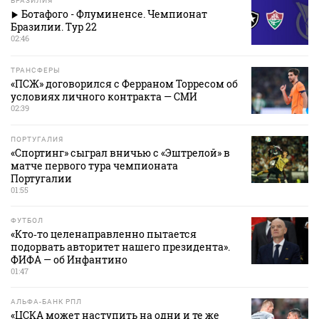
БРАЗИЛИЯ
Ботафого - Флуминенсе. Чемпионат
Бразилии. Тур 22
02:46
ТРАНСФЕРЫ
«ПСЖ» договорился с Ферраном Торресом об
условиях личного контракта — СМИ
02:39
ПОРТУГАЛИЯ
«Спортинг» сыграл вничью с «Эштрелой» в
матче первого тура чемпионата
Португалии
01:55
ФУТБОЛ
«Кто‑то целенаправленно пытается
подорвать авторитет нашего президента».
ФИФА — об Инфантино
01:47
АЛЬФА-БАНК РПЛ
«ЦСКА может наступить на одни и те же