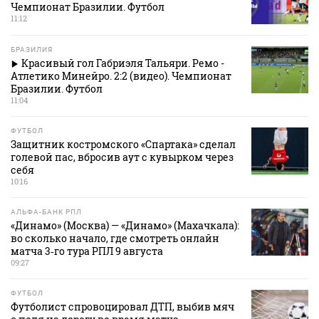
Чемпионат Бразилии. Футбол
11:12
БРАЗИЛИЯ
Красивый гол Габриэля Тальяри. Ремо -
Атлетико Минейро. 2:2 (видео). Чемпионат
Бразилии. Футбол
11:04
ФУТБОЛ
Защитник костромского «Спартака» сделал
голевой пас, вбросив аут с кувырком через
себя
10:16
АЛЬФА-БАНК РПЛ
«Динамо» (Москва) — «Динамо» (Махачкала):
во сколько начало, где смотреть онлайн
матча 3‑го тура РПЛ 9 августа
09:27
ФУТБОЛ
Футболист спровоцировал ДТП, выбив мяч