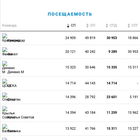
ПОСЕЩАЕМОСТЬ
Команда
СП
ОП
CПД
CПГ
24 909
49 819
30 953
18 866
Краснодар
20 121
40 242
9 289
30 953
Факел
15 323
30 646
15 335
15 311
Динамо М
14 714
44 143
14 714
-
ЦСКА
14 396
28 792
23 601
5 191
Спартак
14 394
43 184
11 259
15 962
Крылья Советов
13 922
41 766
15 311
13 227
Балтика