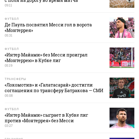
с поля на дорогу во время матча
09:11
ФУТБОЛ
Де Пауль посвятил Месси гол в ворота
«Монтеррея»
05:31
ФУТБОЛ
«Интер Майами» без Месси проиграл
«Монтеррею» в Кубке лиг
05:19
ТРАНСФЕРЫ
«Локомотив» и «Галатасарай» достигли
соглашения по трансферу Батракова — СМИ
05:08
ФУТБОЛ
«Интер Майами» сыграет в Кубке лиг
против «Монтеррея» без Месси
03:27