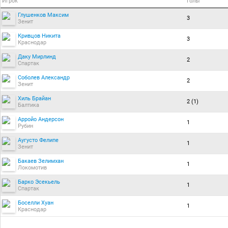
Игрок
Голы
Глушенков Максим
3
Зенит
Кривцов Никита
3
Краснодар
Даку Мирлинд
2
Спартак
Соболев Александр
2
Зенит
Хиль Брайан
2 (1)
Балтика
Арройо Андерсон
1
Рубин
Аугусто Фелипе
1
Зенит
Бакаев Зелимхан
1
Локомотив
Барко Эсекьель
1
Спартак
Боселли Хуан
1
Краснодар