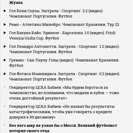
Жуана
Гол Бени Соузы. Эштрела - Спортинг. 2:2 (видео).
Чемпионат Португалии. Футбол
Ремо - Атлетико Минейро. Чемпионат Бразилии. Тур 22
Гол Вакуна Байо. Удинезе - Барселона. 1:0 (видео). Friuli
Venezia Giulia Cup. Футбол
Гол Леандро Антонетти. Эштрела - Спортинг. 1:2 (видео).
Чемпионат Португалии. Футбол
Гремио - Сан-Паулу. Голы (видео). Чемпионат Бразилии.
Футбол
Гол Фотиса Иоаннидиса. Эштрела - Спортинг. 0:2 (видео).
Чемпионат Португалии. Футбол
Гендиректор ЦСКА Бабаев: «Мы будем бороться за
чемпионство, но понимаем, что медали и кубок — тоже
очень достойный результат»
Гендиректор ЦСКА Бабаев: «Не назвал бы результаты
катастрофическими, чтобы уже говорить о кредите
доверия к Игдисамову»
Без него мир не узнал бы о Месси. Великий футболист
потерял своего отца