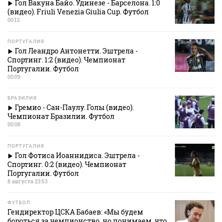
Гол Вакуна Байо. Удинезе - Барселона. 1:0
(видео). Friuli Venezia Giulia Cup. Футбол
00:12
ПОРТУГАЛИЯ
Гол Леандро Антонетти. Эштрела -
Спортинг. 1:2 (видео). Чемпионат
Португалии. Футбол
00:09
БРАЗИЛИЯ
Гремио - Сан-Паулу. Голы (видео).
Чемпионат Бразилии. Футбол
00:08
ПОРТУГАЛИЯ
Гол Фотиса Иоаннидиса. Эштрела -
Спортинг. 0:2 (видео). Чемпионат
Португалии. Футбол
8 августа 23:53
ФУТБОЛ
Гендиректор ЦСКА Бабаев: «Мы будем
бороться за чемпионство, но понимаем, что