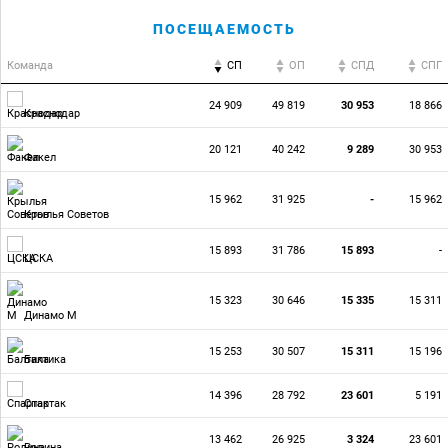
ПОСЕЩАЕМОСТЬ
Команда
СП
ОП
CПД
CПГ
24 909
49 819
30 953
18 866
Краснодар
20 121
40 242
9 289
30 953
Факел
15 962
31 925
-
15 962
Крылья Советов
15 893
31 786
15 893
-
ЦСКА
15 323
30 646
15 335
15 311
Динамо М
15 253
30 507
15 311
15 196
Балтика
14 396
28 792
23 601
5 191
Спартак
13 462
26 925
3 324
23 601
Родина