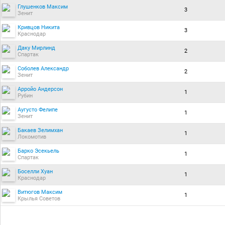
Глушенков Максим
3
Зенит
Кривцов Никита
3
Краснодар
Даку Мирлинд
2
Спартак
Соболев Александр
2
Зенит
Арройо Андерсон
1
Рубин
Аугусто Фелипе
1
Зенит
Бакаев Зелимхан
1
Локомотив
Барко Эсекьель
1
Спартак
Боселли Хуан
1
Краснодар
Витюгов Максим
1
Крылья Советов