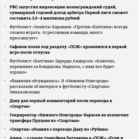
РФС запустил индексацию вознаграждений судей,
суммарный годовой доход арбитра Первой лиги сможет
составить 3,5–4 миллиона рублей
Футболист «Зенита» Караваев: «Против «Балтики» всегда
сложно играть. Агрессивная команда, много
прессингует»
Сафонов попал под раздачу. «ПСЖ» провалился в первой
игре после отпуска
Футболист «Балтики» Эдуардо Андерсон: «Конечно,
переживал за Кондакова. Надеюсь, с ним все будет
хорошо»
«Фамилия обсуждалась». В «Нижнем Новгороде»
рассказали об интересе к футболисту «Спартака»
Зиньковскому
Даку дал первый комментарий после перехода в
«Спартак»
Гендиректор «Нижнего Новгорода» Карасев не исключил
трансфера Пруцева из «Спартака»
«Спартак» объявил о переходе Даку из «Рубина»
Алаев — о срыве трансфера Батракова в «ПСЖ»: «Если и