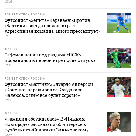
13:16
FONBET КУБОК РОССИИ
Футболист «Зенита» Караваев: «Против
«Балтики» всегда сложно играть.
Агрессивная команда, много прессингует»
12:51
ФУТБОЛ
Сафонов попал под раздачу. «ПСЖ»
провалился в первой игре после отпуска
12:46
FONBET КУБОК РОССИИ
Футболист «Балтики» Эдуардо Андерсон:
«Конечно, переживал за Кондакова.
Надеюсь, с ним все будет хорошо»
12:38
ФУТБОЛ
«Фамилия обсуждалась». В «Нижнем
Новгороде» рассказали об интересе к
футболисту «Спартака» Зиньковскому
12:36