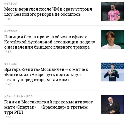
ФУТБОЛ
Месси вернулся после ЧМ и сразу устроил
шоу! Без нового рекорда не обошлось
15:05
ФУТБОЛ
Полиция Сеула провела обыск в офисах
Корейской футбольной ассоциации по делу
о назначении бывшего главного тренера
14:55
ФУТБОЛ
Вратарь «Зенита» Москвичев — о матче с
«Балтикой»: «Не зря чуть подтолкнул
штангу перед вторым таймом»
14:46
АЛЬФА-БАНК РПЛ
Генич и Моссаковский прокомментируют
матч «Спартак» — «Краснодар» в третьем
туре РПЛ
14:18