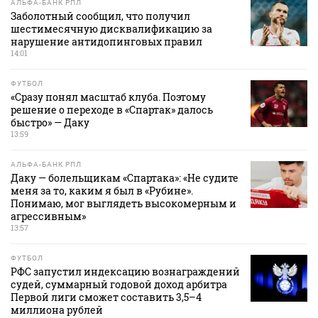
АЛЬФА-БАНК РПЛ
Заболотный сообщил, что получил
шестимесячную дисквалификацию за
нарушение антидопинговых правил
14:01
ФУТБОЛ
«Сразу понял масштаб клуба. Поэтому
решение о переходе в «Спартак» далось
быстро» — Даку
13:59
АЛЬФА-БАНК РПЛ
Даку — болельщикам «Спартака»: «Не судите
меня за то, каким я был в «Рубине».
Понимаю, мог выглядеть высокомерным и
агрессивным»
13:57
ФУТБОЛ
РФС запустил индексацию вознаграждений
судей, суммарный годовой доход арбитра
Первой лиги сможет составить 3,5–4
миллиона рублей