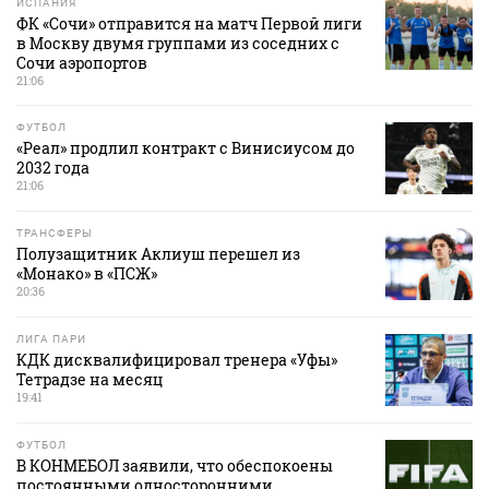
ИСПАНИЯ
ФК «Сочи» отправится на матч Первой лиги
в Москву двумя группами из соседних с
Сочи аэропортов
21:06
ФУТБОЛ
«Реал» продлил контракт с Винисиусом до
2032 года
21:06
ТРАНСФЕРЫ
Полузащитник Аклиуш перешел из
«Монако» в «ПСЖ»
20:36
ЛИГА ПАРИ
КДК дисквалифицировал тренера «Уфы»
Тетрадзе на месяц
19:41
ФУТБОЛ
В КОНМЕБОЛ заявили, что обеспокоены
постоянными односторонними