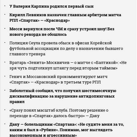
У Валерия Карпина родился первый сын
Кирилл Левников назначен главным арбитром матча
РПЛ «Спартак» — «Краснодар»
Месси вернулся после ЧМ и сразу устроил шоу! Без
нового рекорда не обошлось
Полиция Сеула провела обыск в офисах Корейской
футбольной ассоциации по делу о назначении бывшего
главного тренера
Вратарь «Зенита» Москвичев — о матче с «Балтикой»: «Не
зря чуть подтолкнул штангу перед вторым таймом»
Генич и Моссаковский прокомментируют матч
«Спартак» — «Краснодар» в третьем туре РПЛ
Заболотный сообщил, что получил шестимесячную
дисквалификацию за нарушение антидопинговых
правил
«Сразу понял масштаб клуба. Поэтому решение о
переходе в «Спартак» далось быстро» — Даку
Даку — болельщикам «Спартака»: «Не судите меня за то,
каким я был в «Рубине». Понимаю, мог выглядеть
высокомерным и агрессивным»