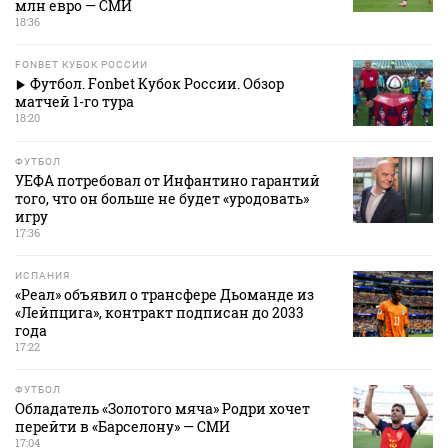
млн евро — СМИ
18:36
FONBET КУБОК РОССИИ
Футбол. Fonbet Кубок России. Обзор
матчей 1-го тура
18:20
ФУТБОЛ
УЕФА потребовал от Инфантино гарантий
того, что он больше не будет «уродовать»
игру
17:36
ИСПАНИЯ
«Реал» объявил о трансфере Дьоманде из
«Лейпцига», контракт подписан до 2033
года
17:22
ФУТБОЛ
Обладатель «Золотого мяча» Родри хочет
перейти в «Барселону» — СМИ
17:04