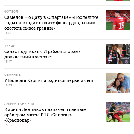
ФУТБОЛ
Самедов — о Даку в «Спартаке»: «Последние
годы он входит в элиту форвардов, за ним
охотились все гранды»
15:51
ТУРЦИЯ
Салах подписал с «Трабзонспором»
двухлетний контракт
15:47
СБОРНЫЕ
У Валерия Карпина родился первый сын
15:43
АЛЬФА-БАНК РПЛ
Кирилл Левников назначен главным
арбитром матча РПЛ «Спартак» —
«Краснодар»
15:15