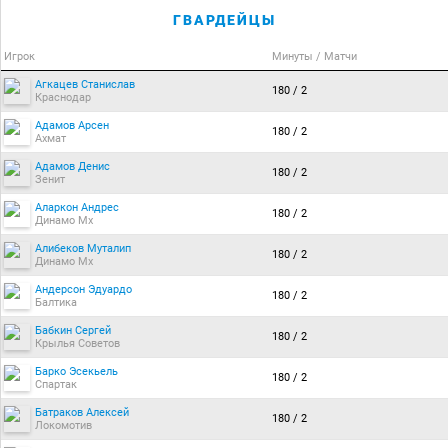
ГВАРДЕЙЦЫ
Игрок
Минуты / Матчи
Агкацев Станислав
180 / 2
Краснодар
Адамов Арсен
180 / 2
Ахмат
Адамов Денис
180 / 2
Зенит
Аларкон Андрес
180 / 2
Динамо Мх
Алибеков Муталип
180 / 2
Динамо Мх
Андерсон Эдуардо
180 / 2
Балтика
Бабкин Сергей
180 / 2
Крылья Советов
Барко Эсекьель
180 / 2
Спартак
Батраков Алексей
180 / 2
Локомотив