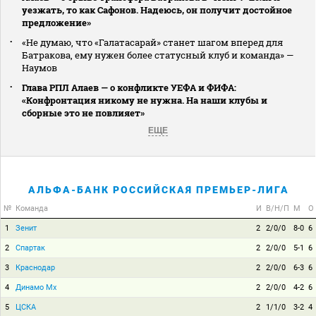
уезжать, то как Сафонов. Надеюсь, он получит достойное
предложение»
«Не думаю, что «Галатасарай» станет шагом вперед для
Батракова, ему нужен более статусный клуб и команда» —
Наумов
Глава РПЛ Алаев — о конфликте УЕФА и ФИФА:
«Конфронтация никому не нужна. На наши клубы и
сборные это не повлияет»
ЕЩЕ
АЛЬФА-БАНК РОССИЙСКАЯ ПРЕМЬЕР-ЛИГА
№
Команда
И
В/Н/П
М
О
1
Зенит
2
2/0/0
8-0
6
2
Спартак
2
2/0/0
5-1
6
3
Краснодар
2
2/0/0
6-3
6
4
Динамо Мх
2
2/0/0
4-2
6
5
ЦСКА
2
1/1/0
3-2
4