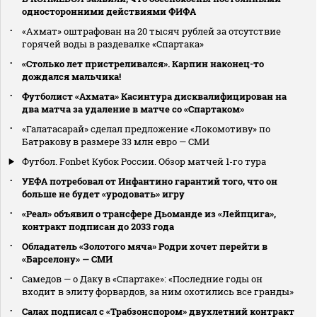
односторонними действиями ФИФА
«Ахмат» оштрафован на 20 тысяч рублей за отсутствие
горячей воды в раздевалке «Спартака»
«Столько лет пристреливался». Карпин наконец-то
дождался мальчика!
Футболист «Ахмата» Касинтура дисквалифицирован на
два матча за удаление в матче со «Спартаком»
«Галатасарай» сделал предложение «Локомотиву» по
Батракову в размере 33 млн евро — СМИ
Футбол. Fonbet Кубок России. Обзор матчей 1-го тура
УЕФА потребовал от Инфантино гарантий того, что он
больше не будет «уродовать» игру
«Реал» объявил о трансфере Дьоманде из «Лейпцига»,
контракт подписан до 2033 года
Обладатель «Золотого мяча» Родри хочет перейти в
«Барселону» — СМИ
Самедов — о Даку в «Спартаке»: «Последние годы он
входит в элиту форвардов, за ним охотились все гранды»
Салах подписал с «Трабзонспором» двухлетний контракт