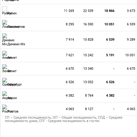
11 269
22 539
18 866
3 673
Рубин
8 295
16 590
10 051
6 539
Локомотив
7 914
15 828
6 539
9 289
Динамо Мх
7 621
15 242
5 191
10 051
Ахмат
6 670
13 340
-
6 670
Зенит
6 526
13 052
6 526
-
Оренбург
4 382
8 764
4 382
-
Акрон
4 063
8 127
-
4 063
Ростов
СП – Средняя посещаемость, ОП – Общая посещаемость, СПД – Средняя
посещаемость дома, СПГ - Средняя посещаемость в гостях