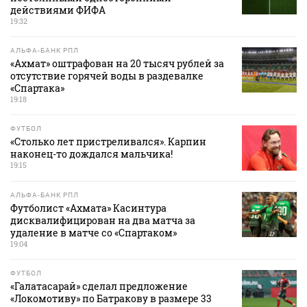
действиями ФИФА
19:32
АЛЬФА-БАНК РПЛ
«Ахмат» оштрафован на 20 тысяч рублей за
отсутствие горячей воды в раздевалке
«Спартака»
19:18
ФУТБОЛ
«Столько лет пристреливался». Карпин
наконец-то дождался мальчика!
19:15
АЛЬФА-БАНК РПЛ
Футболист «Ахмата» Касинтура
дисквалифицирован на два матча за
удаление в матче со «Спартаком»
19:04
ФУТБОЛ
«Галатасарай» сделал предложение
«Локомотиву» по Батракову в размере 33