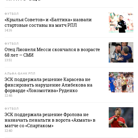
ФУТБОЛ
«Крылья Советов» и «Балтика» назвали
стартовые составы на матч РПЛ
14:16
ФУТБОЛ
Отец Лионеля Месси скончался в возрасте
68 лет — СМИ
13:51
АЛЬФА-БАНК РПЛ
ЭСК поддержала решение Карасева не
фиксировать нарушение Алибекова на
форварде «Локомотива» Руденко
12:46
ФУТБОЛ
ЭСК поддержала решение Фролова не
назначать пенальти в ворота «Ахмата» в
матче со «Спартаком»
12:40