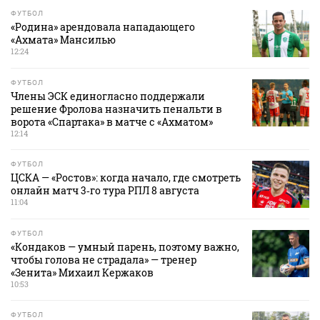
ФУТБОЛ
«Родина» арендовала нападающего
«Ахмата» Мансилью
12:24
ФУТБОЛ
Члены ЭСК единогласно поддержали
решение Фролова назначить пенальти в
ворота «Спартака» в матче с «Ахматом»
12:14
ФУТБОЛ
ЦСКА — «Ростов»: когда начало, где смотреть
онлайн матч 3‑го тура РПЛ 8 августа
11:04
ФУТБОЛ
«Кондаков — умный парень, поэтому важно,
чтобы голова не страдала» — тренер
«Зенита» Михаил Кержаков
10:53
ФУТБОЛ