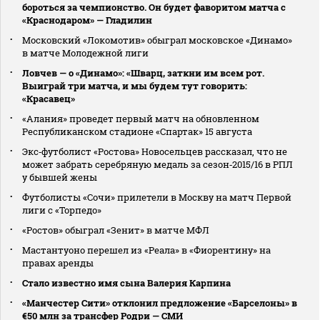
бороться за чемпионство. Он будет фаворитом матча с
«Краснодаром» — Гладилин
Московский «Локомотив» обыграл московское «Динамо»
в матче Молодежной лиги
Ловчев — о «Динамо»: «Шварц, заткни им всем рот.
Выиграй три матча, и мы будем тут говорить:
«Красавец»
«Алания» проведет первый матч на обновленном
Республиканском стадионе «Спартак» 15 августа
Экс‑футболист «Ростова» Новосельцев рассказал, что не
может забрать серебряную медаль за сезон‑2015/16 в РПЛ
у бывшей жены
Футболисты «Сочи» прилетели в Москву на матч Первой
лиги с «Торпедо»
«Ростов» обыграл «Зенит» в матче МФЛ
Мастантуоно перешел из «Реала» в «Фиорентину» на
правах аренды
Стало известно имя сына Валерия Карпина
«Манчестер Сити» отклонил предложение «Барселоны» в
€50 млн за трансфер Родри — СМИ