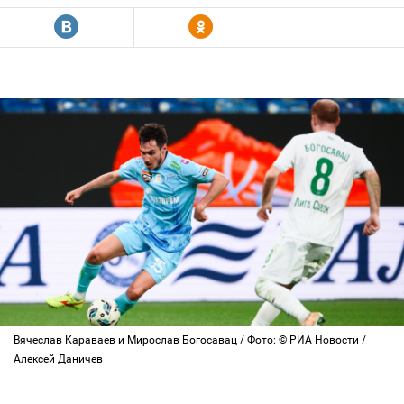
R
Y
Вячеслав Караваев и Мирослав Богосавац / Фото: © РИА Новости /
Алексей Даничев