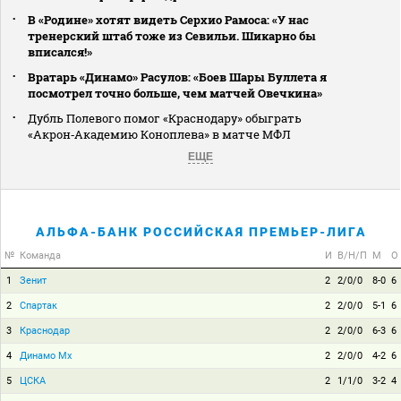
В «Родине» хотят видеть Серхио Рамоса: «У нас
тренерский штаб тоже из Севильи. Шикарно бы
вписался!»
Вратарь «Динамо» Расулов: «Боев Шары Буллета я
посмотрел точно больше, чем матчей Овечкина»
Дубль Полевого помог «Краснодару» обыграть
«Акрон‑Академию Коноплева» в матче МФЛ
ЕЩЕ
АЛЬФА-БАНК РОССИЙСКАЯ ПРЕМЬЕР-ЛИГА
№
Команда
И
В/Н/П
М
О
1
Зенит
2
2/0/0
8-0
6
2
Спартак
2
2/0/0
5-1
6
3
Краснодар
2
2/0/0
6-3
6
4
Динамо Мх
2
2/0/0
4-2
6
5
ЦСКА
2
1/1/0
3-2
4