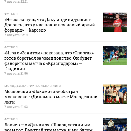
7 августа 22:31
ФУТБОЛ
«Не соглашусь, что Даку индивидуалист.
Доволен, что у нас появился новый яркий
форвард» — Карседо
7 августа 22:06
ФУТБОЛ
«Игра с «Зенитом» показала, что «Спартак»
готов бороться за чемпионство. Он будет
фаворитом матча с «Краснодаром» —
Гладилин
7 августа 21:56
МОЛОДЕЖНАЯ ФУТБОЛЬНАЯ ЛИГА
Московский «Локомотив» обыграл
московское «Динамо» в матче Молодежной
лиги
7 августа 21:03
ФУТБОЛ
Ловчев — о «Динамо»: «Шварц, заткни им
всем рот. Выиграй три матча, и мы будем