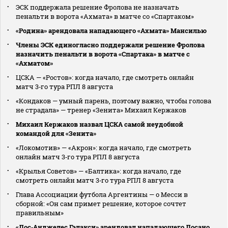
ЭСК поддержала решение Фролова не назначать
пенальти в ворота «Ахмата» в матче со «Спартаком»
«Родина» арендовала нападающего «Ахмата» Мансилью
Члены ЭСК единогласно поддержали решение Фролова
назначить пенальти в ворота «Спартака» в матче с
«Ахматом»
ЦСКА — «Ростов»: когда начало, где смотреть онлайн
матч 3‑го тура РПЛ 8 августа
«Кондаков — умный парень, поэтому важно, чтобы голова
не страдала» — тренер «Зенита» Михаил Кержаков
Михаил Кержаков назвал ЦСКА самой неудобной
командой для «Зенита»
«Локомотив» — «Акрон»: когда начало, где смотреть
онлайн матч 3‑го тура РПЛ 8 августа
«Крылья Советов» — «Балтика»: когда начало, где
смотреть онлайн матч 3‑го тура РПЛ 8 августа
Глава Ассоциации футбола Аргентины — о Месси в
сборной: «Он сам примет решение, которое сочтет
правильным»
«Лос‑Анджелес Гэлакси» арендовал нападающего Лосано