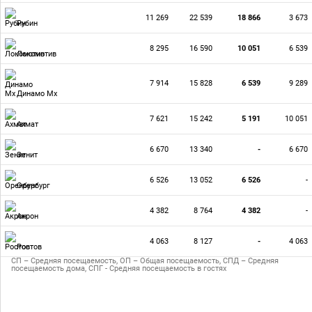
11 269
22 539
18 866
3 673
Рубин
8 295
16 590
10 051
6 539
Локомотив
7 914
15 828
6 539
9 289
Динамо Мх
7 621
15 242
5 191
10 051
Ахмат
6 670
13 340
-
6 670
Зенит
6 526
13 052
6 526
-
Оренбург
4 382
8 764
4 382
-
Акрон
4 063
8 127
-
4 063
Ростов
СП – Средняя посещаемость, ОП – Общая посещаемость, СПД – Средняя
посещаемость дома, СПГ - Средняя посещаемость в гостях