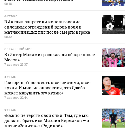
00:48
ФУТБОЛ
В Англии запретили использование
сплошных ограждений вдоль поля в
матчах низших лиг после смерти игрока
00:32
ОСТАЛЬНОЙ МИР
В «Интер Майами» рассказали об «эре после
Месси»
7 августа 23:37
ФУТБОЛ
Григорян: «У всех есть своя система, своя
кухня. И многие опасаются, что Дзюба
может нарушить эту кухню»
7 августа 22:44
ФУТБОЛ
«Важно не терять свои очки. Там, где мы
должны брать их». Михаил Кержаков — о
матче «Зенита» с «Родиной»