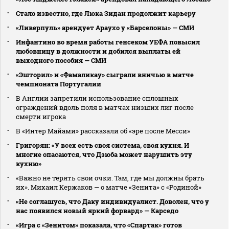
Стало известно, где Люка Зидан продолжит карьеру
«Ливерпуль» арендует Араухо у «Барселоны» — СМИ
Инфантино во время работы генсеком УЕФА повысил
любовницу в должности и добился выплаты ей
выходного пособия — СМИ
«Эшторил» и «Фамаликау» сыграли вничью в матче
чемпионата Португалии
В Англии запретили использование сплошных
ограждений вдоль поля в матчах низших лиг после
смерти игрока
В «Интер Майами» рассказали об «эре после Месси»
Григорян: «У всех есть своя система, своя кухня. И
многие опасаются, что Дзюба может нарушить эту
кухню»
«Важно не терять свои очки. Там, где мы должны брать
их». Михаил Кержаков — о матче «Зенита» с «Родиной»
«Не соглашусь, что Даку индивидуалист. Доволен, что у
нас появился новый яркий форвард» — Карседо
«Игра с «Зенитом» показала, что «Спартак» готов