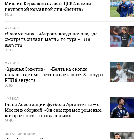
Михаил Кержаков назвал ЦСКА самой
неудобной командой для «Зенита»
10:49
ФУТБОЛ
«Локомотив» — «Акрон»: когда начало, где
смотреть онлайн матч 3‑го тура РПЛ 8
августа
09:33
ФУТБОЛ
«Крылья Советов» — «Балтика»: когда
начало, где смотреть онлайн матч 3‑го тура
РПЛ 8 августа
08:56
ФУТБОЛ
Глава Ассоциации футбола Аргентины — о
Месси в сборной: «Он сам примет решение,
которое сочтет правильным»
08:48
ОСТАЛЬНОЙ МИР