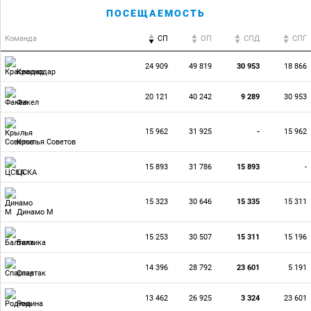
ПОСЕЩАЕМОСТЬ
Команда
СП
ОП
CПД
CПГ
24 909
49 819
30 953
18 866
Краснодар
20 121
40 242
9 289
30 953
Факел
15 962
31 925
-
15 962
Крылья Советов
15 893
31 786
15 893
-
ЦСКА
15 323
30 646
15 335
15 311
Динамо М
15 253
30 507
15 311
15 196
Балтика
14 396
28 792
23 601
5 191
Спартак
13 462
26 925
3 324
23 601
Родина