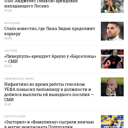
«Лос‑Анджелес Гэлакси» арендовал
нападающего Лосано
07:25
ИСПАНИЯ
Стало известно, где Люка Зидан продолжит
карьеру
05:59
АНГЛИЯ
«Ливерпуль» арендует Араухо у «Барселоны»
— СМИ
03:12
ЧЕМПИОНАТ МИРА
Инфантино во время работы генсеком
УЕФА повысил любовницу в должности и
добился выплаты ей выходного пособия —
СМИ
01:41
ПОРТУГАЛИЯ
«Эшторил» и «Фамаликау» сыграли вничью
в матче чемпионата Португалии