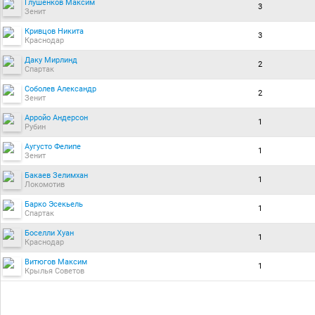
Глушенков Максим
3
Зенит
Кривцов Никита
3
Краснодар
Даку Мирлинд
2
Спартак
Соболев Александр
2
Зенит
Арройо Андерсон
1
Рубин
Аугусто Фелипе
1
Зенит
Бакаев Зелимхан
1
Локомотив
Барко Эсекьель
1
Спартак
Боселли Хуан
1
Краснодар
Витюгов Максим
1
Крылья Советов