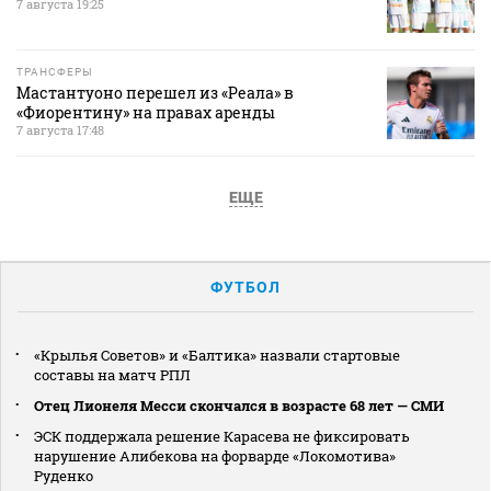
7 августа 19:25
ТРАНСФЕРЫ
Мастантуоно перешел из «Реала» в
«Фиорентину» на правах аренды
7 августа 17:48
ЕЩЕ
ФУТБОЛ
«Крылья Советов» и «Балтика» назвали стартовые
составы на матч РПЛ
Отец Лионеля Месси скончался в возрасте 68 лет — СМИ
ЭСК поддержала решение Карасева не фиксировать
нарушение Алибекова на форварде «Локомотива»
Руденко