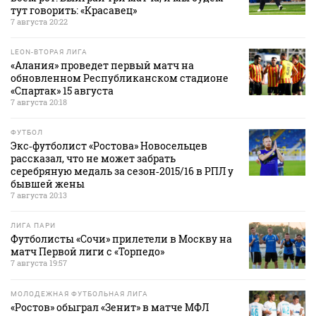
тут говорить: «Красавец»
7 августа 20:22
LEON-ВТОРАЯ ЛИГА
«Алания» проведет первый матч на
обновленном Республиканском стадионе
«Спартак» 15 августа
7 августа 20:18
ФУТБОЛ
Экс‑футболист «Ростова» Новосельцев
рассказал, что не может забрать
серебряную медаль за сезон‑2015/16 в РПЛ у
бывшей жены
7 августа 20:13
ЛИГА ПАРИ
Футболисты «Сочи» прилетели в Москву на
матч Первой лиги с «Торпедо»
7 августа 19:57
МОЛОДЕЖНАЯ ФУТБОЛЬНАЯ ЛИГА
«Ростов» обыграл «Зенит» в матче МФЛ