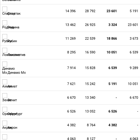
14 396
28 792
23 601
5 191
Спартак
13 462
26 925
3 324
23 601
Родина
11 269
22 539
18 866
3 673
Рубин
8 295
16 590
10 051
6 539
Локомотив
7 914
15 828
6 539
9 289
Динамо Мх
7 621
15 242
5 191
10 051
Ахмат
6 670
13 340
-
6 670
Зенит
6 526
13 052
6 526
-
Оренбург
4 382
8 764
4 382
-
Акрон
4 063
8 127
-
4 063