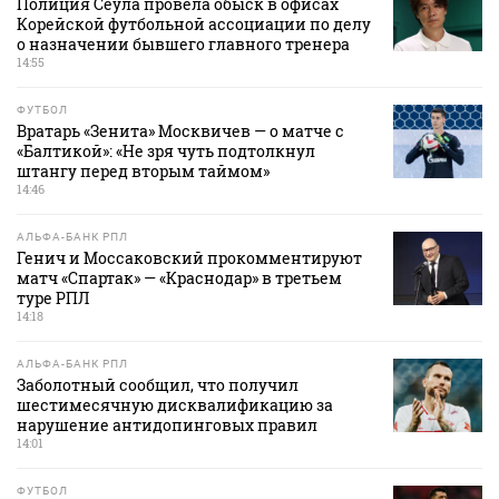
Полиция Сеула провела обыск в офисах
Корейской футбольной ассоциации по делу
о назначении бывшего главного тренера
14:55
ФУТБОЛ
Вратарь «Зенита» Москвичев — о матче с
«Балтикой»: «Не зря чуть подтолкнул
штангу перед вторым таймом»
14:46
АЛЬФА-БАНК РПЛ
Генич и Моссаковский прокомментируют
матч «Спартак» — «Краснодар» в третьем
туре РПЛ
14:18
АЛЬФА-БАНК РПЛ
Заболотный сообщил, что получил
шестимесячную дисквалификацию за
нарушение антидопинговых правил
14:01
ФУТБОЛ