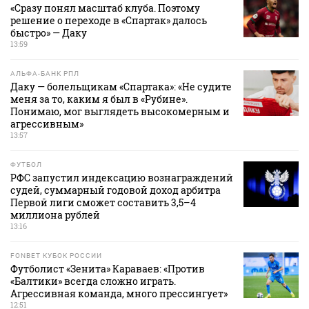
«Сразу понял масштаб клуба. Поэтому
решение о переходе в «Спартак» далось
быстро» — Даку
13:59
АЛЬФА-БАНК РПЛ
Даку — болельщикам «Спартака»: «Не судите
меня за то, каким я был в «Рубине».
Понимаю, мог выглядеть высокомерным и
агрессивным»
13:57
ФУТБОЛ
РФС запустил индексацию вознаграждений
судей, суммарный годовой доход арбитра
Первой лиги сможет составить 3,5–4
миллиона рублей
13:16
FONBET КУБОК РОССИИ
Футболист «Зенита» Караваев: «Против
«Балтики» всегда сложно играть.
Агрессивная команда, много прессингует»
12:51