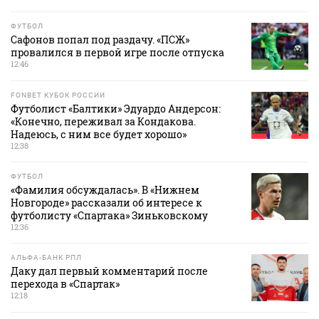
ФУТБОЛ
Сафонов попал под раздачу. «ПСЖ»
провалился в первой игре после отпуска
12:46
FONBET КУБОК РОССИИ
Футболист «Балтики» Эдуардо Андерсон:
«Конечно, переживал за Кондакова.
Надеюсь, с ним все будет хорошо»
12:38
ФУТБОЛ
«Фамилия обсуждалась». В «Нижнем
Новгороде» рассказали об интересе к
футболисту «Спартака» Зиньковскому
12:36
АЛЬФА-БАНК РПЛ
Даку дал первый комментарий после
перехода в «Спартак»
12:18