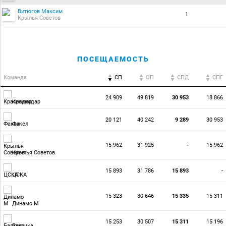
Витюгов Максим
1
Крылья Советов
ПОСЕЩАЕМОСТЬ
Команда
СП
ОП
CПД
CПГ
24 909
49 819
30 953
18 866
Краснодар
20 121
40 242
9 289
30 953
Факел
15 962
31 925
-
15 962
Крылья Советов
15 893
31 786
15 893
-
ЦСКА
15 323
30 646
15 335
15 311
Динамо М
15 253
30 507
15 311
15 196
Балтика