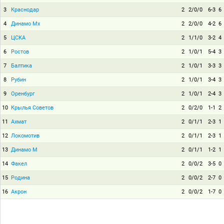
3
Краснодар
2
2/0/0
6-3
6
4
Динамо Мх
2
2/0/0
4-2
6
5
ЦСКА
2
1/1/0
3-2
4
6
Ростов
2
1/0/1
5-4
3
7
Балтика
2
1/0/1
3-3
3
8
Рубин
2
1/0/1
3-4
3
9
Оренбург
2
1/0/1
2-4
3
10
Крылья Советов
2
0/2/0
1-1
2
11
Ахмат
2
0/1/1
2-3
1
12
Локомотив
2
0/1/1
2-3
1
13
Динамо М
2
0/1/1
1-2
1
14
Факел
2
0/0/2
3-5
0
15
Родина
2
0/0/2
2-7
0
16
Акрон
2
0/0/2
1-7
0