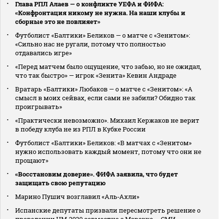
Глава РПЛ Алаев — о конфликте УЕФА и ФИФА:
«Конфронтация никому не нужна. На наши клубы и
сборные это не повлияет»
Футболист «Балтики» Беликов — о матче с «Зенитом»:
«Сильно нас не ругали, потому что полностью
отдавались игре»
«Перед матчем было ощущение, что забью, но не ожидал,
что так быстро» — игрок «Зенита» Кевин Андраде
Вратарь «Балтики» Любаков — о матче с «Зенитом»: «А
смысл в моих сейвах, если сами не забили? Обидно так
проигрывать»
«Практически невозможно». Михаил Кержаков не верит
в победу клуба не из РПЛ в Кубке России
Футболист «Балтики» Беликов: «В матчах с «Зенитом»
нужно использовать каждый момент, потому что они не
прощают»
«Восстановим доверие». ФИФА заявила, что будет
защищать свою репутацию
Марино Пушич возглавил «Аль‑Ахли»
Испанские депутаты призвали пересмотреть решение о
проведении ЧМ‑2030 совместно с Марокко — СМИ