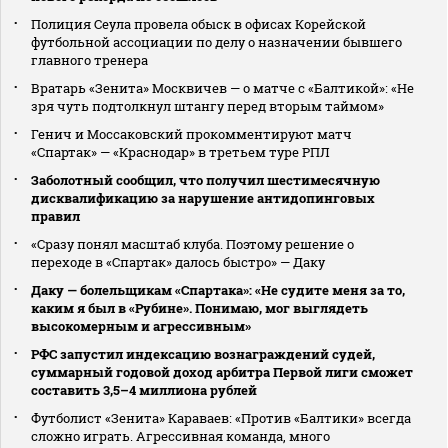
Полиция Сеула провела обыск в офисах Корейской
футбольной ассоциации по делу о назначении бывшего
главного тренера
Вратарь «Зенита» Москвичев — о матче с «Балтикой»: «Не
зря чуть подтолкнул штангу перед вторым таймом»
Генич и Моссаковский прокомментируют матч
«Спартак» — «Краснодар» в третьем туре РПЛ
Заболотный сообщил, что получил шестимесячную
дисквалификацию за нарушение антидопинговых
правил
«Сразу понял масштаб клуба. Поэтому решение о
переходе в «Спартак» далось быстро» — Даку
Даку — болельщикам «Спартака»: «Не судите меня за то,
каким я был в «Рубине». Понимаю, мог выглядеть
высокомерным и агрессивным»
РФС запустил индексацию вознаграждений судей,
суммарный годовой доход арбитра Первой лиги сможет
составить 3,5–4 миллиона рублей
Футболист «Зенита» Караваев: «Против «Балтики» всегда
сложно играть. Агрессивная команда, много