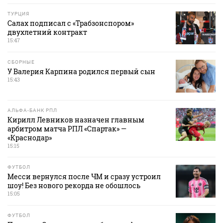
ТУРЦИЯ
Салах подписал с «Трабзонспором»
двухлетний контракт
15:47
СБОРНЫЕ
У Валерия Карпина родился первый сын
15:43
АЛЬФА-БАНК РПЛ
Кирилл Левников назначен главным
арбитром матча РПЛ «Спартак» —
«Краснодар»
15:15
ФУТБОЛ
Месси вернулся после ЧМ и сразу устроил
шоу! Без нового рекорда не обошлось
15:05
ФУТБОЛ