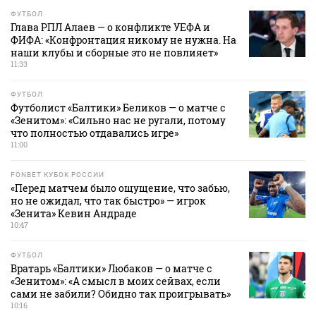
ФУТБОЛ
Глава РПЛ Алаев — о конфликте УЕФА и
ФИФА: «Конфронтация никому не нужна. На
наши клубы и сборные это не повлияет»
11:33
ФУТБОЛ
Футболист «Балтики» Беликов — о матче с
«Зенитом»: «Сильно нас не ругали, потому
что полностью отдавались игре»
11:00
FONBET КУБОК РОССИИ
«Перед матчем было ощущение, что забью,
но не ожидал, что так быстро» — игрок
«Зенита» Кевин Андраде
10:47
ФУТБОЛ
Вратарь «Балтики» Любаков — о матче с
«Зенитом»: «А смысл в моих сейвах, если
сами не забили? Обидно так проигрывать»
10:16