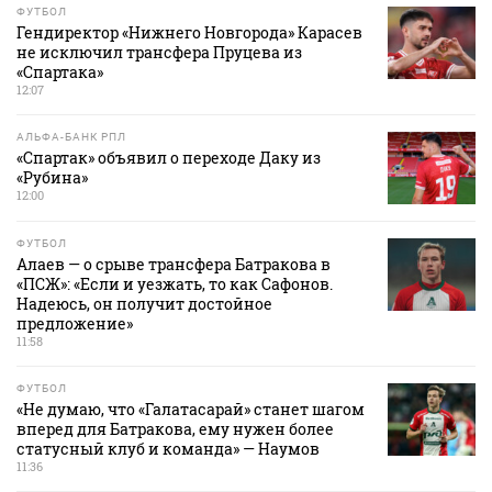
ФУТБОЛ
Гендиректор «Нижнего Новгорода» Карасев
не исключил трансфера Пруцева из
«Спартака»
12:07
АЛЬФА-БАНК РПЛ
«Спартак» объявил о переходе Даку из
«Рубина»
12:00
ФУТБОЛ
Алаев — о срыве трансфера Батракова в
«ПСЖ»: «Если и уезжать, то как Сафонов.
Надеюсь, он получит достойное
предложение»
11:58
ФУТБОЛ
«Не думаю, что «Галатасарай» станет шагом
вперед для Батракова, ему нужен более
статусный клуб и команда» — Наумов
11:36