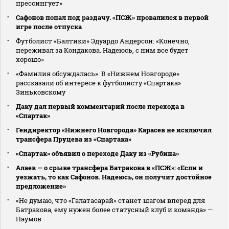
прессингует»
Сафонов попал под раздачу. «ПСЖ» провалился в первой
игре после отпуска
Футболист «Балтики» Эдуардо Андерсон: «Конечно,
переживал за Кондакова. Надеюсь, с ним все будет
хорошо»
«Фамилия обсуждалась». В «Нижнем Новгороде»
рассказали об интересе к футболисту «Спартака»
Зиньковскому
Даку дал первый комментарий после перехода в
«Спартак»
Гендиректор «Нижнего Новгорода» Карасев не исключил
трансфера Пруцева из «Спартака»
«Спартак» объявил о переходе Даку из «Рубина»
Алаев — о срыве трансфера Батракова в «ПСЖ»: «Если и
уезжать, то как Сафонов. Надеюсь, он получит достойное
предложение»
«Не думаю, что «Галатасарай» станет шагом вперед для
Батракова, ему нужен более статусный клуб и команда» —
Наумов