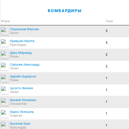
БОМБАРДИРЫ
Игрок
Голы
Глушенков Максим
3
Зенит
Кривцов Никита
3
Краснодар
Даку Мирлинд
2
Рубин
Соболев Александр
2
Зенит
Арройо Андерсон
1
Рубин
Аугусто Фелипе
1
Зенит
Бакаев Зелимхан
1
Локомотив
Барко Эсекьель
1
Спартак
Боселли Хуан
1
Краснодар