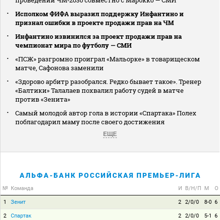
Исполком ФИФА выразил поддержку Инфантино и
признал ошибки в проекте продажи прав на ЧМ
Инфантино извинился за проект продажи прав на
чемпионат мира по футболу — СМИ
«ПСЖ» разгромно проиграл «Мальорке» в товарищеском
матче, Сафонова заменили
«Здорово арбитр разобрался. Редко бывает такое». Тренер
«Балтики» Талалаев похвалил работу судей в матче
против «Зенита»
Самый молодой автор гола в истории «Спартака» Полех
поблагодарил маму после своего достижения
ЕЩЕ
АЛЬФА-БАНК РОССИЙСКАЯ ПРЕМЬЕР-ЛИГА
№
Команда
И
В/Н/П
М
О
1
Зенит
2
2/0/0
8-0
6
2
Спартак
2
2/0/0
5-1
6