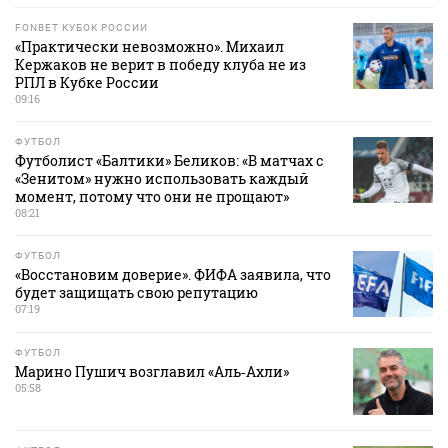
FONBET КУБОК РОССИИ
«Практически невозможно». Михаил
Кержаков не верит в победу клуба не из
РПЛ в Кубке России
09:16
ФУТБОЛ
Футболист «Балтики» Беликов: «В матчах с
«Зенитом» нужно использовать каждый
момент, потому что они не прощают»
08:21
ФУТБОЛ
«Восстановим доверие». ФИФА заявила, что
будет защищать свою репутацию
07:19
ФУТБОЛ
Марино Пушич возглавил «Аль‑Ахли»
05:58