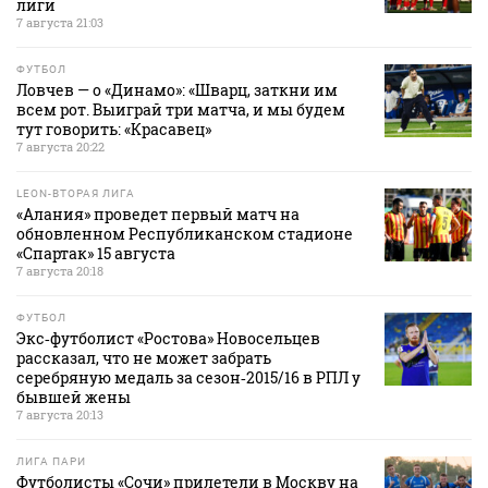
лиги
7 августа 21:03
ФУТБОЛ
Ловчев — о «Динамо»: «Шварц, заткни им
всем рот. Выиграй три матча, и мы будем
тут говорить: «Красавец»
7 августа 20:22
LEON-ВТОРАЯ ЛИГА
«Алания» проведет первый матч на
обновленном Республиканском стадионе
«Спартак» 15 августа
7 августа 20:18
ФУТБОЛ
Экс‑футболист «Ростова» Новосельцев
рассказал, что не может забрать
серебряную медаль за сезон‑2015/16 в РПЛ у
бывшей жены
7 августа 20:13
ЛИГА ПАРИ
Футболисты «Сочи» прилетели в Москву на