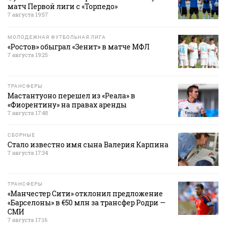
матч Первой лиги с «Торпедо»
7 августа 19:57
МОЛОДЕЖНАЯ ФУТБОЛЬНАЯ ЛИГА
«Ростов» обыграл «Зенит» в матче МФЛ
7 августа 19:25
ТРАНСФЕРЫ
Мастантуоно перешел из «Реала» в
«Фиорентину» на правах аренды
7 августа 17:48
СБОРНЫЕ
Стало известно имя сына Валерия Карпина
7 августа 17:34
ТРАНСФЕРЫ
«Манчестер Сити» отклонил предложение
«Барселоны» в €50 млн за трансфер Родри —
СМИ
7 августа 17:16