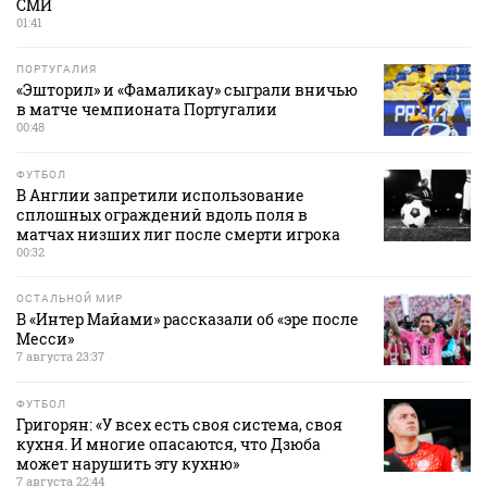
СМИ
01:41
ПОРТУГАЛИЯ
«Эшторил» и «Фамаликау» сыграли вничью
в матче чемпионата Португалии
00:48
ФУТБОЛ
В Англии запретили использование
сплошных ограждений вдоль поля в
матчах низших лиг после смерти игрока
00:32
ОСТАЛЬНОЙ МИР
В «Интер Майами» рассказали об «эре после
Месси»
7 августа 23:37
ФУТБОЛ
Григорян: «У всех есть своя система, своя
кухня. И многие опасаются, что Дзюба
может нарушить эту кухню»
7 августа 22:44