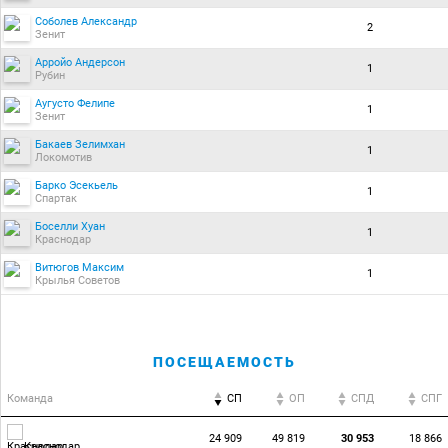
Соболев Александр
2
Зенит
Арройо Андерсон
1
Рубин
Аугусто Фелипе
1
Зенит
Бакаев Зелимхан
1
Локомотив
Барко Эсекьель
1
Спартак
Боселли Хуан
1
Краснодар
Витюгов Максим
1
Крылья Советов
ПОСЕЩАЕМОСТЬ
Команда
СП
ОП
CПД
CПГ
24 909
49 819
30 953
18 866
Краснодар