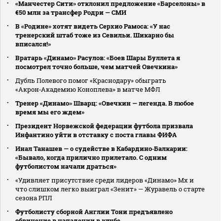
«Манчестер Сити» отклонил предложение «Барселоны» в
€50 млн за трансфер Родри — СМИ
В «Родине» хотят видеть Серхио Рамоса: «У нас
тренерский штаб тоже из Севильи. Шикарно бы
вписался!»
Вратарь «Динамо» Расулов: «Боев Шары Буллета я
посмотрел точно больше, чем матчей Овечкина»
Дубль Полевого помог «Краснодару» обыграть
«Акрон‑Академию Коноплева» в матче МФЛ
Тренер «Динамо» Шварц: «Овечкин — легенда. В любое
время мы его ждем»
Президент Норвежской федерации футбола призвала
Инфантино уйти в отставку с поста главы ФИФА
Инал Танашев — о судействе в Кабардино‑Балкарии:
«Бывало, когда прилично прилетало. С одним
футболистом начали драться»
«Удивляет присутствие среди лидеров «Динамо» Мх и
что слишком легко выиграл «Зенит» — Журавель о старте
сезона РПЛ
Футболисту сборной Англии Тони предъявлено
обвинение в нападении в клубе