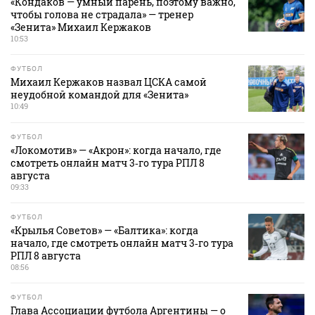
«Кондаков — умный парень, поэтому важно,
чтобы голова не страдала» — тренер
«Зенита» Михаил Кержаков
10:53
ФУТБОЛ
Михаил Кержаков назвал ЦСКА самой
неудобной командой для «Зенита»
10:49
ФУТБОЛ
«Локомотив» — «Акрон»: когда начало, где
смотреть онлайн матч 3‑го тура РПЛ 8
августа
09:33
ФУТБОЛ
«Крылья Советов» — «Балтика»: когда
начало, где смотреть онлайн матч 3‑го тура
РПЛ 8 августа
08:56
ФУТБОЛ
Глава Ассоциации футбола Аргентины — о