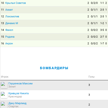
10
Крылья Советов
2
0/2/0
1-1
2
11
Ахмат
2
0/1/1
2-3
1
12
Локомотив
2
0/1/1
2-3
1
13
Динамо М
2
0/1/1
1-2
1
14
Факел
2
0/0/2
3-5
0
15
Родина
2
0/0/2
2-7
0
16
Акрон
2
0/0/2
1-7
0
БОМБАРДИРЫ
Игрок
Голы
Глушенков Максим
3
Зенит
Кривцов Никита
3
Краснодар
Даку Мирлинд
2
Спартак