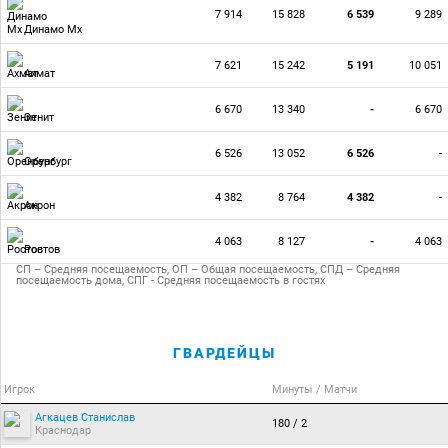
7 914
15 828
6 539
9 289
Динамо Мх
7 621
15 242
5 191
10 051
Ахмат
6 670
13 340
-
6 670
Зенит
6 526
13 052
6 526
-
Оренбург
4 382
8 764
4 382
-
Акрон
4 063
8 127
-
4 063
Ростов
СП – Средняя посещаемость, ОП – Общая посещаемость, СПД – Средняя
посещаемость дома, СПГ - Средняя посещаемость в гостях
ГВАРДЕЙЦЫ
Игрок
Минуты / Матчи
Агкацев Станислав
180 / 2
Краснодар