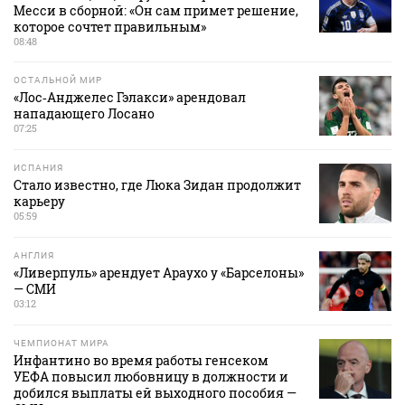
Месси в сборной: «Он сам примет решение,
которое сочтет правильным»
08:48
ОСТАЛЬНОЙ МИР
«Лос‑Анджелес Гэлакси» арендовал
нападающего Лосано
07:25
ИСПАНИЯ
Стало известно, где Люка Зидан продолжит
карьеру
05:59
АНГЛИЯ
«Ливерпуль» арендует Араухо у «Барселоны»
— СМИ
03:12
ЧЕМПИОНАТ МИРА
Инфантино во время работы генсеком
УЕФА повысил любовницу в должности и
добился выплаты ей выходного пособия —