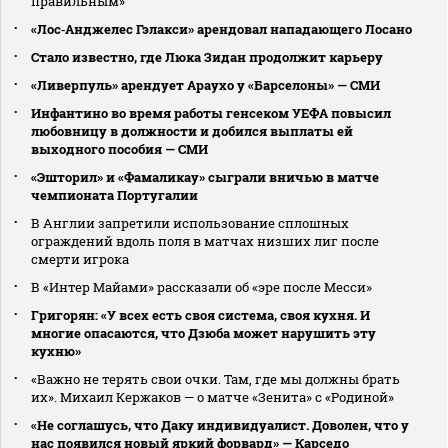
правильным»
«Лос‑Анджелес Гэлакси» арендовал нападающего Лосано
Стало известно, где Люка Зидан продолжит карьеру
«Ливерпуль» арендует Араухо у «Барселоны» — СМИ
Инфантино во время работы генсеком УЕФА повысил
любовницу в должности и добился выплаты ей
выходного пособия — СМИ
«Эшторил» и «Фамаликау» сыграли вничью в матче
чемпионата Португалии
В Англии запретили использование сплошных
ограждений вдоль поля в матчах низших лиг после
смерти игрока
В «Интер Майами» рассказали об «эре после Месси»
Григорян: «У всех есть своя система, своя кухня. И
многие опасаются, что Дзюба может нарушить эту
кухню»
«Важно не терять свои очки. Там, где мы должны брать
их». Михаил Кержаков — о матче «Зенита» с «Родиной»
«Не соглашусь, что Даку индивидуалист. Доволен, что у
нас появился новый яркий форвард» — Карседо