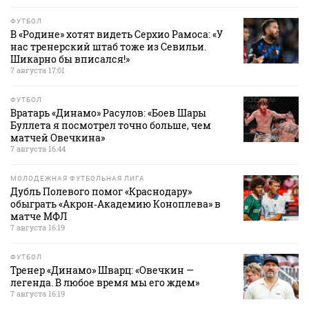
ФУТБОЛ
В «Родине» хотят видеть Серхио Рамоса: «У
нас тренерский штаб тоже из Севильи.
Шикарно бы вписался!»
7 августа 17:01
ФУТБОЛ
Вратарь «Динамо» Расулов: «Боев Шары
Буллета я посмотрел точно больше, чем
матчей Овечкина»
7 августа 16:44
МОЛОДЕЖНАЯ ФУТБОЛЬНАЯ ЛИГА
Дубль Полевого помог «Краснодару»
обыграть «Акрон‑Академию Коноплева» в
матче МФЛ
7 августа 16:19
ФУТБОЛ
Тренер «Динамо» Шварц: «Овечкин —
легенда. В любое время мы его ждем»
7 августа 16:19