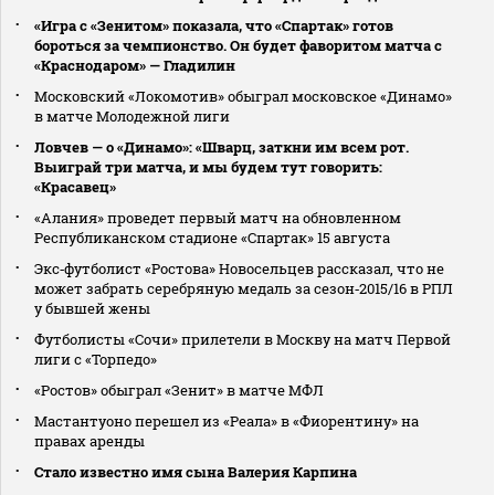
«Игра с «Зенитом» показала, что «Спартак» готов
бороться за чемпионство. Он будет фаворитом матча с
«Краснодаром» — Гладилин
Московский «Локомотив» обыграл московское «Динамо»
в матче Молодежной лиги
Ловчев — о «Динамо»: «Шварц, заткни им всем рот.
Выиграй три матча, и мы будем тут говорить:
«Красавец»
«Алания» проведет первый матч на обновленном
Республиканском стадионе «Спартак» 15 августа
Экс‑футболист «Ростова» Новосельцев рассказал, что не
может забрать серебряную медаль за сезон‑2015/16 в РПЛ
у бывшей жены
Футболисты «Сочи» прилетели в Москву на матч Первой
лиги с «Торпедо»
«Ростов» обыграл «Зенит» в матче МФЛ
Мастантуоно перешел из «Реала» в «Фиорентину» на
правах аренды
Стало известно имя сына Валерия Карпина