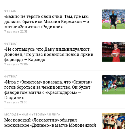
ФУТБОЛ
«Важно не терять свои очки. Там, где мы
должны брать их». Михаил Кержаков — о
матче «Зенита» с «Родиной»
7 августа 22:31
ФУТБОЛ
«Не соглашусь, что Даку индивидуалист.
Доволен, что у нас появился новый яркий
форвард» — Карседо
7 августа 22:06
ФУТБОЛ
«Игра с «Зенитом» показала, что «Спартак»
готов бороться за чемпионство. Он будет
фаворитом матча с «Краснодаром» —
Гладилин
7 августа 21:56
МОЛОДЕЖНАЯ ФУТБОЛЬНАЯ ЛИГА
Московский «Локомотив» обыграл
московское «Динамо» в матче Молодежной