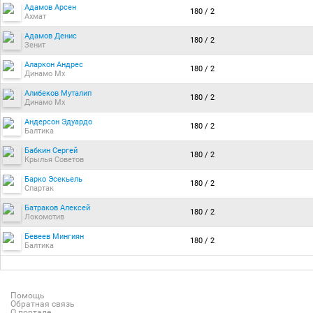
Адамов Арсен
180 / 2
Ахмат
Адамов Денис
180 / 2
Зенит
Аларкон Андрес
180 / 2
Динамо Мх
Алибеков Муталип
180 / 2
Динамо Мх
Андерсон Эдуардо
180 / 2
Балтика
Бабкин Сергей
180 / 2
Крылья Советов
Барко Эсекьель
180 / 2
Спартак
Батраков Алексей
180 / 2
Локомотив
Бевеев Мингиян
180 / 2
Балтика
Помощь
Обратная связь
О портале