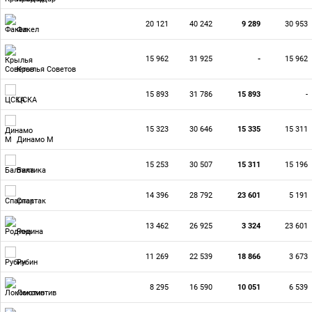
20 121
40 242
9 289
30 953
Факел
15 962
31 925
-
15 962
Крылья Советов
15 893
31 786
15 893
-
ЦСКА
15 323
30 646
15 335
15 311
Динамо М
15 253
30 507
15 311
15 196
Балтика
14 396
28 792
23 601
5 191
Спартак
13 462
26 925
3 324
23 601
Родина
11 269
22 539
18 866
3 673
Рубин
8 295
16 590
10 051
6 539
Локомотив