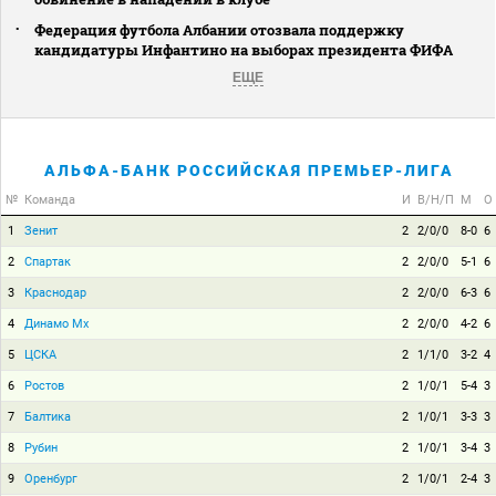
Федерация футбола Албании отозвала поддержку
кандидатуры Инфантино на выборах президента ФИФА
ЕЩЕ
АЛЬФА-БАНК РОССИЙСКАЯ ПРЕМЬЕР-ЛИГА
№
Команда
И
В/Н/П
М
О
1
Зенит
2
2/0/0
8-0
6
2
Спартак
2
2/0/0
5-1
6
3
Краснодар
2
2/0/0
6-3
6
4
Динамо Мх
2
2/0/0
4-2
6
5
ЦСКА
2
1/1/0
3-2
4
6
Ростов
2
1/0/1
5-4
3
7
Балтика
2
1/0/1
3-3
3
8
Рубин
2
1/0/1
3-4
3
9
Оренбург
2
1/0/1
2-4
3