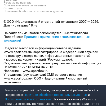
Реклама на портале
Пользовательское соглашение
Охрана труда
Политика обработки персональных данных
© ООО «Национальный спортивный телеканал» 2007 — 2026.
Для лиц старше 18 лет
На сайте применяются рекомендательные технологии.
Подробнее в
Правилах применения рекомендательных
технологий
Средство массовой информации сетевое издание
«www.sportbox.ru» зарегистрировано Федеральной службой
по надзору в сфере связи, информационных технологий
и массовых коммуникаций (Роскомнадзор).
Свидетельство о регистрации средства массовой информации
Эл № ФС77-72613 от 04.04.2018
Название — www.sportbox.ru
Учредитель (соучредители) СМИ сетевого издания
«www.sportbox.ru»: ООО «Национальный спортивный
телеканал»
Главный редактор СМИ сетевого издания «www.sportbox.ru»:
Конов В.А.
Мы используем файлы Сookie для корректной работы веб-сайта.
Номер телефона редакции СМИ сетевого издания
Подробнее в
Политике обработки персональных данных
и
«www.sportbox.ru»: +7 (495) 653 8419
Пользовательском соглашении
. Нажмите на кнопку «Хорошо»,
Адрес электронной почты редакции СМИ сетевого издания
если Вы согласны на использование файлов cookie. Если нет, то
«www.sportbox.ru»: editor@sportbox.ru