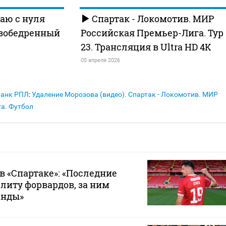
аю с нуля
Спартак - Локомотив. МИР
азобедренный
Российская Премьер-Лига. Тур
23. Трансляция в Ultra HD 4K
05 апреля 2026
Банк РПЛ
:
Удаление Морозова (видео). Спартак - Локомотив. МИР
а. Футбол
в «Спартаке»: «Последние
элиту форвардов, за ним
анды»