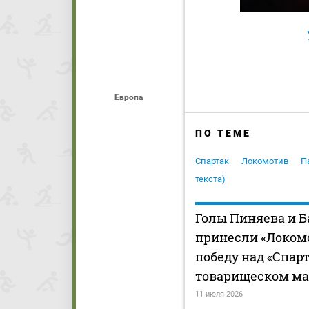
Европа
ПО ТЕМЕ
Спартак
Локомотив
П
текста)
Голы Пиняева и Б
принесли «Локом
победу над «Спар
товарищеском ма
11 июля 2026