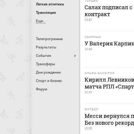
ТУРЦИЯ
Легкая атлетика
Салах подписал с
Трансляции
контракт
15:47
Еще...
СБОРНЫЕ
Телепрограмма
У Валерия Карпи
Результаты
15:43
События
Трансферы
Дни рождения
АЛЬФА-БАНК РПЛ
Кирилл Левников
Спорт и бизнес
матча РПЛ «Спарт
Форум
15:15
ФУТБОЛ
Месси вернулся п
Без нового рекор
15:05