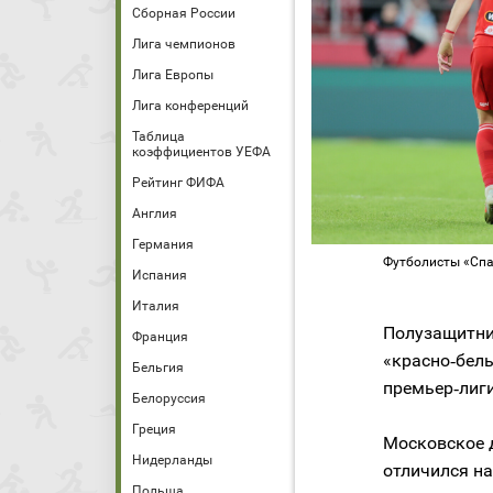
Сборная России
Лига чемпионов
Лига Европы
Лига конференций
Таблица
коэффициентов УЕФА
Рейтинг ФИФА
Англия
Германия
Футболисты «Спа
Испания
Италия
Полузащитни
Франция
«красно‑белы
Бельгия
премьер‑лиги
Белоруссия
Греция
Московское д
Нидерланды
отличился на
Польша