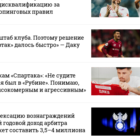
дисквалификацию за
опинговых правил
штаб клуба. Поэтому решение
ртак» далось быстро» — Даку
ам «Спартака»: «Не судите
 я был в «Рубине». Понимаю,
ысокомерным и агрессивным»
дексацию вознаграждений
 годовой доход арбитра
ет составить 3,5–4 миллиона