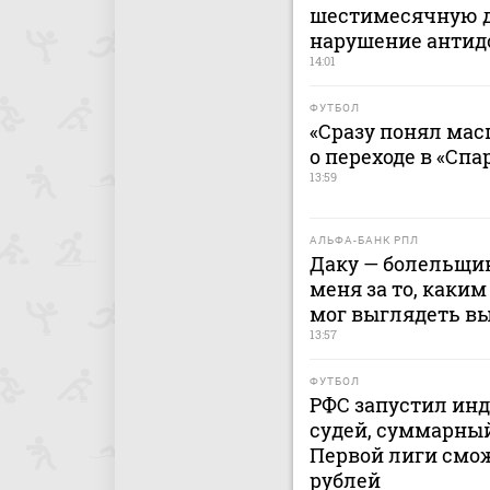
шестимесячную 
нарушение антид
14:01
ФУТБОЛ
«Сразу понял мас
о переходе в «Спа
13:59
АЛЬФА-БАНК РПЛ
Даку — болельщик
меня за то, каким
мог выглядеть в
13:57
ФУТБОЛ
РФС запустил ин
судей, суммарный
Первой лиги смож
рублей