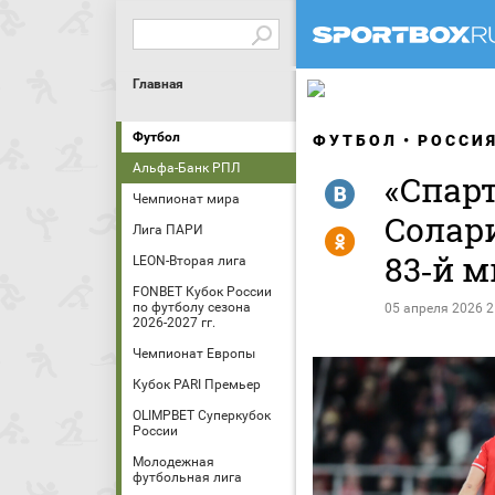
Главная
Футбол
ФУТБОЛ
РОССИ
Альфа-Банк РПЛ
«Спарт
R
Чемпионат мира
Солар
Лига ПАРИ
Y
83‑й м
LEON-Вторая лига
FONBET Кубок России
по футболу сезона
05 апреля 2026 2
2026-2027 гг.
Чемпионат Европы
Кубок PARI Премьер
OLIMPBET Суперкубок
России
Молодежная
футбольная лига