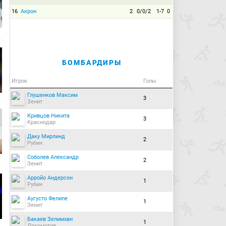
16
Акрон
2
0/0/2
1-7
0
БОМБАРДИРЫ
Игрок
Голы
Глушенков Максим
3
Зенит
Кривцов Никита
3
Краснодар
Даку Мирлинд
2
Рубин
Соболев Александр
2
Зенит
Арройо Андерсон
1
Рубин
Аугусто Фелипе
1
Зенит
Бакаев Зелимхан
1
Локомотив