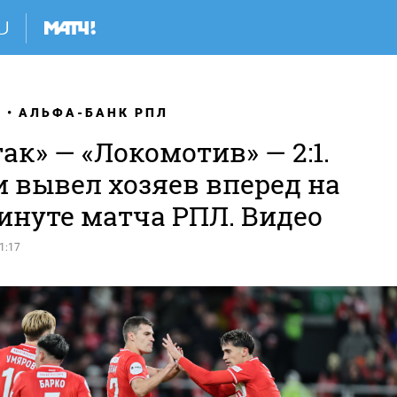
Я
АЛЬФА-БАНК РПЛ
ак» — «Локомотив» — 2:1.
и вывел хозяев вперед на
инуте матча РПЛ. Видео
1:17