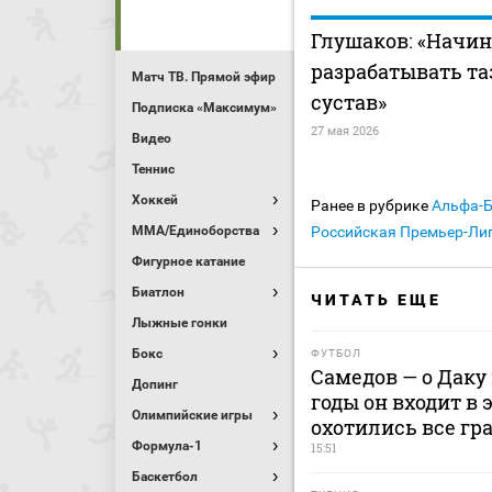
Глушаков: «Начин
разрабатывать т
Матч ТВ. Прямой эфир
сустав»
Подписка «Максимум»
27 мая 2026
Видео
Теннис
Хоккей
Ранее в рубрике
Альфа-
MMA/Единоборства
Российская Премьер-Лиг
Фигурное катание
Биатлон
ЧИТАТЬ ЕЩЕ
Лыжные гонки
Бокс
ФУТБОЛ
Самедов — о Даку 
Допинг
годы он входит в 
Олимпийские игры
охотились все гр
Формула-1
15:51
Баскетбол