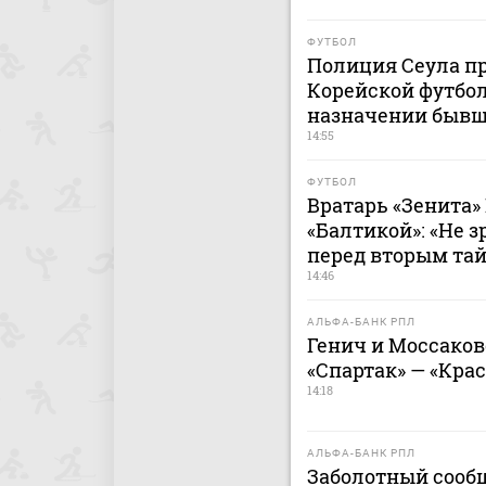
ФУТБОЛ
Полиция Сеула пр
Корейской футбол
назначении бывш
14:55
ФУТБОЛ
Вратарь «Зенита»
«Балтикой»: «Не 
перед вторым та
14:46
АЛЬФА-БАНК РПЛ
Генич и Моссако
«Спартак» — «Кра
14:18
АЛЬФА-БАНК РПЛ
Заболотный сооб