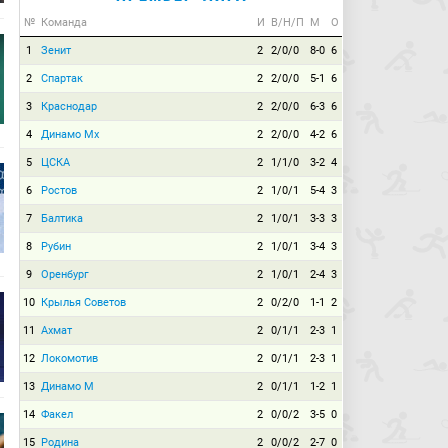
№
Команда
И
В/Н/П
М
О
1
Зенит
2
2/0/0
8-0
6
2
Спартак
2
2/0/0
5-1
6
3
Краснодар
2
2/0/0
6-3
6
4
Динамо Мх
2
2/0/0
4-2
6
5
ЦСКА
2
1/1/0
3-2
4
6
Ростов
2
1/0/1
5-4
3
7
Балтика
2
1/0/1
3-3
3
8
Рубин
2
1/0/1
3-4
3
9
Оренбург
2
1/0/1
2-4
3
10
Крылья Советов
2
0/2/0
1-1
2
11
Ахмат
2
0/1/1
2-3
1
12
Локомотив
2
0/1/1
2-3
1
13
Динамо М
2
0/1/1
1-2
1
14
Факел
2
0/0/2
3-5
0
15
Родина
2
0/0/2
2-7
0