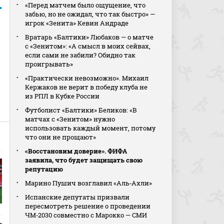
«Перед матчем было ощущение, что
забью, но не ожидал, что так быстро» —
игрок «Зенита» Кевин Андраде
Вратарь «Балтики» Любаков — о матче
с «Зенитом»: «А смысл в моих сейвах,
если сами не забили? Обидно так
проигрывать»
«Практически невозможно». Михаил
Кержаков не верит в победу клуба не
из РПЛ в Кубке России
Футболист «Балтики» Беликов: «В
матчах с «Зенитом» нужно
использовать каждый момент, потому
что они не прощают»
«Восстановим доверие». ФИФА
заявила, что будет защищать свою
репутацию
Марино Пушич возглавил «Аль‑Ахли»
Испанские депутаты призвали
пересмотреть решение о проведении
ЧМ‑2030 совместно с Марокко — СМИ