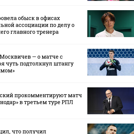
овела обыск в офисах
ьной ассоциации по делу о
его главного тренера
 Москвичев — о матче с
зря чуть подтолкнул штангу
ймом»
вский прокомментируют матч
снодар» в третьем туре РПЛ
щил, что получил