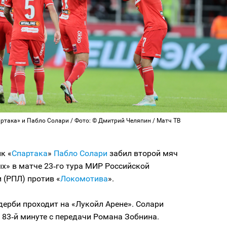
ртака» и Пабло Солари / Фото: © Дмитрий Челяпин / Матч ТВ
к «
Спартака
»
Пабло Солари
забил второй мяч
х» в матче 23‑го тура МИР Российской
 (РПЛ) против «
Локомотива
».
ерби проходит на «Лукойл Арене». Солари
 83‑й минуте с передачи Романа Зобнина.