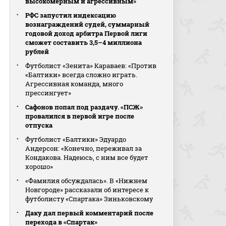
высокомерным и агрессивным»
РФС запустил индексацию
вознаграждений судей, суммарный
годовой доход арбитра Первой лиги
сможет составить 3,5–4 миллиона
рублей
Футболист «Зенита» Караваев: «Против
«Балтики» всегда сложно играть.
Агрессивная команда, много
прессингует»
Сафонов попал под раздачу. «ПСЖ»
провалился в первой игре после
отпуска
Футболист «Балтики» Эдуардо
Андерсон: «Конечно, переживал за
Кондакова. Надеюсь, с ним все будет
хорошо»
«Фамилия обсуждалась». В «Нижнем
Новгороде» рассказали об интересе к
футболисту «Спартака» Зиньковскому
Даку дал первый комментарий после
перехода в «Спартак»