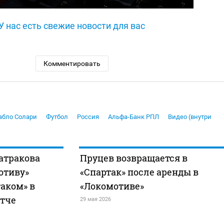
У нас есть свежие новости для вас
Комментировать
абло Солари
Футбол
Россия
Альфа-Банк РПЛ
Видео (внутри
атракова
Пруцев возвращается в
отиву»
«Спартак» после аренды в
таком» в
«Локомотиве»
тче
29 мая 2026