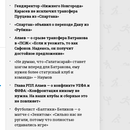
Гендиректор «Нижнего Новгорода»
Карасев не исключил трансфера
Пруцева из «Спартака»
«Спартак» объявил о переходе Даку из
«Рубина»
Алаев — о срыве трансфера Батракова
в «ПСЖ»: «Если и уезжать, то как
Сафонов. Надеюсь, он получит
достойное предложение»
«Не думаю, что «Галатасарай» станет
шагом вперед для Батракова, ему
нужен более статусный клуб и
команда» — Наумов
Глава РПЛ Алаев — о конфликте УЕФА и
ФИФА: «Конфронтация никому не
нужна. На наши клубы и сборные это
не повлияет»
Футболист «Балтики» Беликов — о
матче с «Зенитом»: «Сильно нас не
ругали, потому что полностью
отдавались игре»