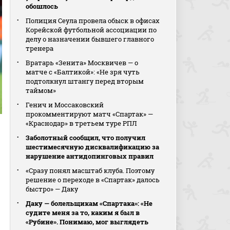
обошлось
Полиция Сеула провела обыск в офисах
Корейской футбольной ассоциации по
делу о назначении бывшего главного
тренера
Вратарь «Зенита» Москвичев — о
матче с «Балтикой»: «Не зря чуть
подтолкнул штангу перед вторым
таймом»
Генич и Моссаковский
прокомментируют матч «Спартак» —
«Краснодар» в третьем туре РПЛ
Заболотный сообщил, что получил
шестимесячную дисквалификацию за
нарушение антидопинговых правил
«Сразу понял масштаб клуба. Поэтому
решение о переходе в «Спартак» далось
быстро» — Даку
Даку — болельщикам «Спартака»: «Не
судите меня за то, каким я был в
«Рубине». Понимаю, мог выглядеть