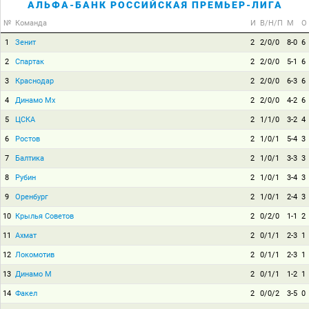
АЛЬФА-БАНК РОССИЙСКАЯ ПРЕМЬЕР-ЛИГА
№
Команда
И
В/Н/П
М
О
1
Зенит
2
2/0/0
8-0
6
2
Спартак
2
2/0/0
5-1
6
3
Краснодар
2
2/0/0
6-3
6
4
Динамо Мх
2
2/0/0
4-2
6
5
ЦСКА
2
1/1/0
3-2
4
6
Ростов
2
1/0/1
5-4
3
7
Балтика
2
1/0/1
3-3
3
8
Рубин
2
1/0/1
3-4
3
9
Оренбург
2
1/0/1
2-4
3
10
Крылья Советов
2
0/2/0
1-1
2
11
Ахмат
2
0/1/1
2-3
1
12
Локомотив
2
0/1/1
2-3
1
13
Динамо М
2
0/1/1
1-2
1
14
Факел
2
0/0/2
3-5
0