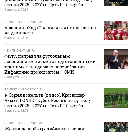
сезона 2026 - 2027 гг. Путь РПЛ. Футбол
5 августа 23:13
FONBET КУБОК РОССИИ
Аршавин: «Ход «Спартака» на старте сезона
не удивляет»
5 августа 23:08
ЧЕМПИОНАТ МИРА
ФИФА направила футбольным
ассоциациям письма с подготовленными
текстами в поддержку переизбрания
Инфантино президентом — СМИ
5 августа 23:01
FONBET КУБОК РОССИИ
Серия пенальти (видео). Краснодар -
Ахмат. FONBET Кубок России по футболу
сезона 2026 - 2027 гг. Путь РПЛ. Футбол
5 августа 22:59
FONBET КУБОК РОССИИ
«Краснодар» обыграл «Ахмат» в серии