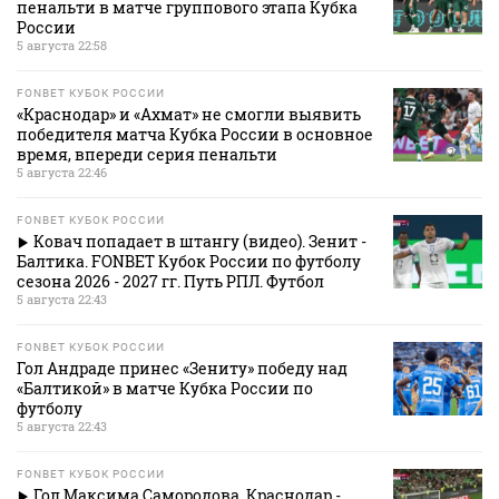
пенальти в матче группового этапа Кубка
России
5 августа 22:58
FONBET КУБОК РОССИИ
«Краснодар» и «Ахмат» не смогли выявить
победителя матча Кубка России в основное
время, впереди серия пенальти
5 августа 22:46
FONBET КУБОК РОССИИ
Ковач попадает в штангу (видео). Зенит -
Балтика. FONBET Кубок России по футболу
сезона 2026 - 2027 гг. Путь РПЛ. Футбол
5 августа 22:43
FONBET КУБОК РОССИИ
Гол Андраде принес «Зениту» победу над
«Балтикой» в матче Кубка России по
футболу
5 августа 22:43
FONBET КУБОК РОССИИ
Гол Максима Самородова. Краснодар -