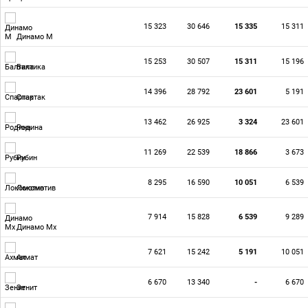
15 323
30 646
15 335
15 311
Динамо М
15 253
30 507
15 311
15 196
Балтика
14 396
28 792
23 601
5 191
Спартак
13 462
26 925
3 324
23 601
Родина
11 269
22 539
18 866
3 673
Рубин
8 295
16 590
10 051
6 539
Локомотив
7 914
15 828
6 539
9 289
Динамо Мх
7 621
15 242
5 191
10 051
Ахмат
6 670
13 340
-
6 670
Зенит