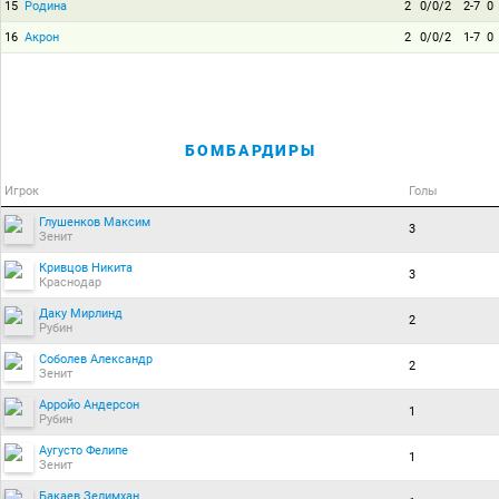
15
Родина
2
0/0/2
2-7
0
16
Акрон
2
0/0/2
1-7
0
БОМБАРДИРЫ
Игрок
Голы
Глушенков Максим
3
Зенит
Кривцов Никита
3
Краснодар
Даку Мирлинд
2
Рубин
Соболев Александр
2
Зенит
Арройо Андерсон
1
Рубин
Аугусто Фелипе
1
Зенит
Бакаев Зелимхан