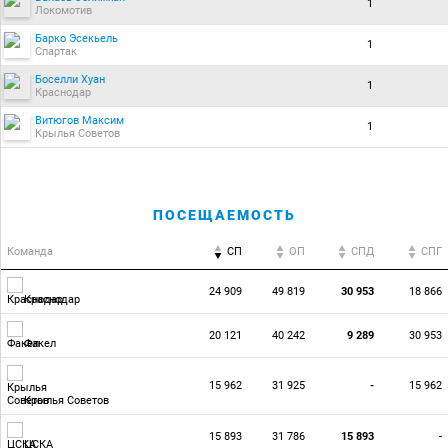
1
Локомотив
Барко Эсекьель
1
Спартак
Боселли Хуан
1
Краснодар
Витюгов Максим
1
Крылья Советов
ПОСЕЩАЕМОСТЬ
Команда
СП
ОП
CПД
CПГ
24 909
49 819
30 953
18 866
Краснодар
20 121
40 242
9 289
30 953
Факел
15 962
31 925
-
15 962
Крылья Советов
15 893
31 786
15 893
-
ЦСКА