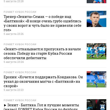
5 августа 23:28
FONBET КУБОК РОССИИ
Тренер «Зенита» Семак — о победе над
«Балтикой»: «В конце очень грубо ошиблись
у своих ворот и чуть было не привезли себе
гол»
5 августа 23:26
FONBET КУБОК РОССИИ
«Зенит» отказывается пропускать в начале
сезона. Победу на старте Кубка России
обеспечили дебютанты
5 августа 23:24
FONBET КУБОК РОССИИ
Ерохин: «Хочется поддержать Кондакова. Он
уехал до окончания матча с «Балтикой» на
скорой»
5 августа 23:23
FONBET КУБОК РОССИИ
Зенит - Балтика. Гол и лучшие моменты
(видео). FONBET Кубок России по футболу