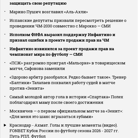
защищать свою репутацию
Марино Пушич возглавил «Аль‑Ахли»
Испанские депутаты призвали пересмотреть решение о
проведении ЧМ‑2030 совместно с Марокко — СМИ
Исполком ФИФА выразил поддержку Инфантино и
признал ошибки в проекте продажи прав на ЧМ
Инфантино извинился за проект продажи прав на
чемпионат мира по футболу — СМИ
«ПСЖ» разгромно проиграл «Мальорке» в товарищеском
матче, Сафонова заменили
«Здорово арбитр разобрался. Редко бывает такое». Тренер
«Балтики» Талалаев похвалил работу судей в матче
против «Зенита»
Самый молодой автор гола в истории «Спартака» Полех
поблагодарил маму после своего достижения
Москвичев — о первом официальном матче за «Зенит»:
«Для меня это шанс вгрызаться зубами»
Краснодар - Ахмат. Голы и лучшие моменты (видео).
FONBET Кубок России по футболу сезона 2026 - 2027 гг.
Путь РПЛ. Футбол