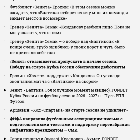
Футболист «Зенита» Ерохин: «В этом сезоне можно
ожидать, что «Балтика» отберет очки у многих команд и
займет место в восьмерке»
Тренер «Зенита» Семак: «Кондакову разбили лицо. Пока не
могу сказать, что с ним»
Тренер «Зенита» Семак — о победе над «Балтикой»: «В
конце очень грубо ошиблись у своих ворот и чуть было
не привезли себе гол»
«Зенит» отказывается пропускать в начале сезона.
Победу на старте Кубка России обеспечили дебютанты
Ерохин: «Хочется поддержать Кондакова. Он уехал до
окончания матча с «Балтикой» на скорой»
Зенит - Балтика. Гол и лучшие моменты (видео). FONBET
Кубок России по футболу сезона 2026 - 2027 гг. Путь РПЛ.
Футбол
Аршавин: «Ход «Спартака» на старте сезона не удивляет»
ФИФА направила футбольным ассоциациям письма с
подготовленными текстами в поддержку переизбрания
Инфантино президентом — СМИ
Серия пенальти (видео). Краснодар - Ахмат. FONBET