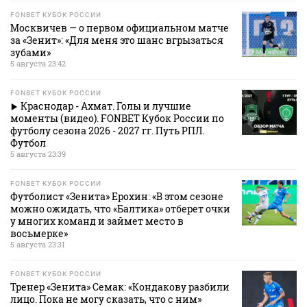
FONBET КУБОК РОССИИ
Москвичев — о первом официальном матче
за «Зенит»: «Для меня это шанс вгрызаться
зубами»
5 августа 23:42
FONBET КУБОК РОССИИ
Краснодар - Ахмат. Голы и лучшие
моменты (видео). FONBET Кубок России по
футболу сезона 2026 - 2027 гг. Путь РПЛ.
Футбол
5 августа 23:39
FONBET КУБОК РОССИИ
Футболист «Зенита» Ерохин: «В этом сезоне
можно ожидать, что «Балтика» отберет очки
у многих команд и займет место в
восьмерке»
5 августа 23:31
FONBET КУБОК РОССИИ
Тренер «Зенита» Семак: «Кондакову разбили
лицо. Пока не могу сказать, что с ним»