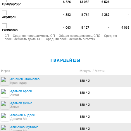
6 526
13 052
6 526
-
Оренбург
4 382
8 764
4 382
-
Акрон
4 063
8 127
-
4 063
Ростов
СП – Средняя посещаемость, ОП – Общая посещаемость, СПД – Средняя
посещаемость дома, СПГ - Средняя посещаемость в гостях
ГВАРДЕЙЦЫ
Игрок
Минуты / Матчи
Агкацев Станислав
180 / 2
Краснодар
Адамов Арсен
180 / 2
Ахмат
Адамов Денис
180 / 2
Зенит
Аларкон Андрес
180 / 2
Динамо Мх
Алибеков Муталип
180 / 2
Динамо Мх