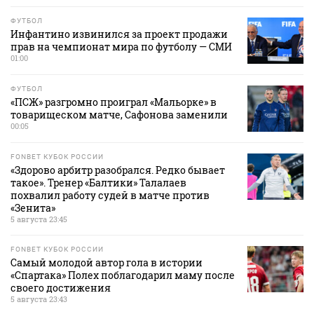
ФУТБОЛ
Инфантино извинился за проект продажи
прав на чемпионат мира по футболу — СМИ
01:00
ФУТБОЛ
«ПСЖ» разгромно проиграл «Мальорке» в
товарищеском матче, Сафонова заменили
00:05
FONBET КУБОК РОССИИ
«Здорово арбитр разобрался. Редко бывает
такое». Тренер «Балтики» Талалаев
похвалил работу судей в матче против
«Зенита»
5 августа 23:45
FONBET КУБОК РОССИИ
Самый молодой автор гола в истории
«Спартака» Полех поблагодарил маму после
своего достижения
5 августа 23:43