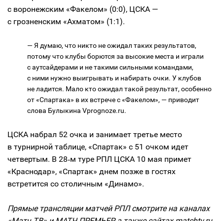
с воронежским «Факелом» (0:0), ЦСКА —
с грозненским «Ахматом» (1:1).
— Я думаю, что никто не ожидал таких результатов,
потому что клубы борются за высокие места и играли
с аутсайдерами и не такими сильными командами,
с ними нужно выигрывать и набирать очки. У клубов
не ладится. Мало кто ожидал такой результат, особенно
от «Спартака» в их встрече с «Факелом», — приводит
слова Булыкина Vprognoze.ru.
ЦСКА набрал 52 очка и занимает третье место
в турнирной таблице, «Спартак» с 51 очком идет
четвертым. В 28‑м туре РПЛ ЦСКА 10 мая примет
«Краснодар», «Спартак» днем позже в гостях
встретится со столичным «Динамо».
Прямые трансляции матчей РПЛ смотрите на каналах
«Матч ТВ» и МАТЧ ПРЕМЬЕР, а также сайтах matchtv.ru