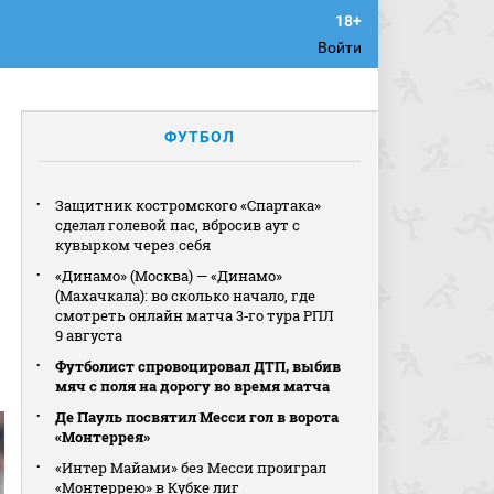
Войти
ФУТБОЛ
Защитник костромского «Спартака»
сделал голевой пас, вбросив аут с
кувырком через себя
«Динамо» (Москва) — «Динамо»
(Махачкала): во сколько начало, где
смотреть онлайн матча 3‑го тура РПЛ
9 августа
Футболист спровоцировал ДТП, выбив
мяч с поля на дорогу во время матча
Де Пауль посвятил Месси гол в ворота
«Монтеррея»
«Интер Майами» без Месси проиграл
«Монтеррею» в Кубке лиг