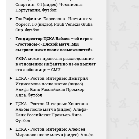
Спортинг. 0:1 (видео). Чемпионат
Португалии. Футбол
Гол Рафиньи. Барселона - Ноттингем
Форест. 1:0 (видео). Friuli Venezia Giulia
Cup. Футбол
Гендиректор ЦСКА Бабаев — об игре с
«Ростовом»: «Плохой матч. Мы
сыграли ниже своих возможностей»
УЕФА может провести расследование
в отношении Инфантино из‑за выплат
его любовнице — СМИ
ЦСКА - Ростов. Интервью Дмитрия
Игдисамова после матча (видео).
Альфа-Банк Российская Премьер-
Лига. Футбол
ЦСКА - Ростов. Интервью Хонатана
Альбы после матча (видео). Альфа-
Банк Российская Премьер-Лига.
Футбол
ЦСКА - Ростов. Интервью Алексея
Миронова после матча (видео). Альфа-