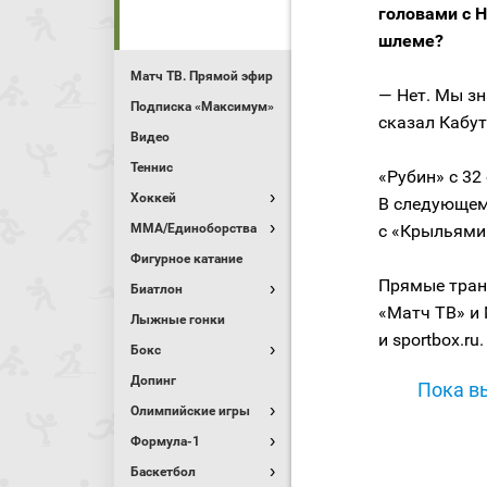
головами с Н
шлеме?
Матч ТВ. Прямой эфир
— Нет. Мы зн
Подписка «Максимум»
сказал Кабут
Видео
Теннис
«Рубин» с 32
Хоккей
В следующем
MMA/Единоборства
с «Крыльями
Фигурное катание
Прямые тран
Биатлон
«Матч ТВ» и 
Лыжные гонки
и sportbox.ru.
Бокс
Допинг
Пока вы
Олимпийские игры
Формула-1
Баскетбол