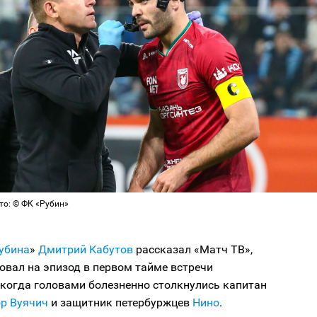
то: © ФК «Рубин»
убина
»
Дмитрий Кабутов
рассказал «Матч ТВ»,
овал на эпизод в первом тайме встречи
, когда головами болезненно столкнулись капитан
р Вуячич
и защитник петербуржцев
Нино
.