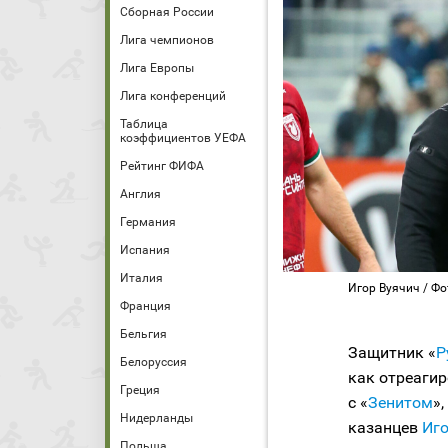
Сборная России
Лига чемпионов
Лига Европы
Лига конференций
Таблица
коэффициентов УЕФА
Рейтинг ФИФА
Англия
Германия
Испания
Италия
Игор Вуячич / Фо
Франция
Бельгия
Защитник «
Р
Белоруссия
как отреагир
Греция
с «
Зенитом
»
Нидерланды
казанцев
Иго
Польша