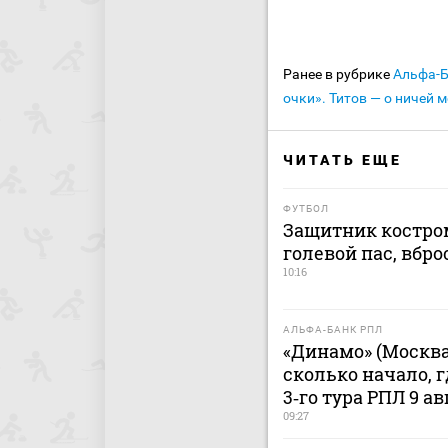
Ранее в рубрике
Альфа-
очки». Титов — о ничей
ЧИТАТЬ ЕЩЕ
ФУТБОЛ
Защитник костром
голевой пас, вбро
10:16
АЛЬФА-БАНК РПЛ
«Динамо» (Москва
сколько начало, 
3‑го тура РПЛ 9 ав
09:27