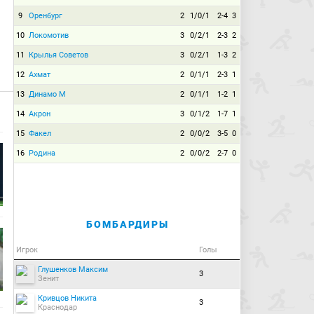
9
Оренбург
2
1/0/1
2-4
3
10
Локомотив
3
0/2/1
2-3
2
11
Крылья Советов
3
0/2/1
1-3
2
12
Ахмат
2
0/1/1
2-3
1
13
Динамо М
2
0/1/1
1-2
1
14
Акрон
3
0/1/2
1-7
1
15
Факел
2
0/0/2
3-5
0
16
Родина
2
0/0/2
2-7
0
БОМБАРДИРЫ
Игрок
Голы
Глушенков Максим
3
Зенит
Кривцов Никита
3
Краснодар