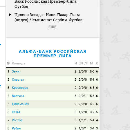
Банк Российская Премьер-Лига.
Футбол
Црвена Звезда - Нови-Пазар. Голы
(видео). Чемпионат Сербии. Футбол
ЕЩЕ
АЛЬФА-БАНК РОССИЙСКАЯ
ПРЕМЬЕР-ЛИГА
№
Команда
И
В/Н/П
М
О
1
Зенит
2
2/0/0
8-0
6
2
Спартак
2
2/0/0
5-1
6
3
Краснодар
2
2/0/0
6-3
6
4
Балтика
3
2/0/1
5-3
6
5
Динамо Мх
2
2/0/0
4-2
6
6
ЦСКА
3
1/2/0
3-2
5
7
Ростов
3
1/1/1
5-4
4
8
Рубин
2
1/0/1
3-4
3