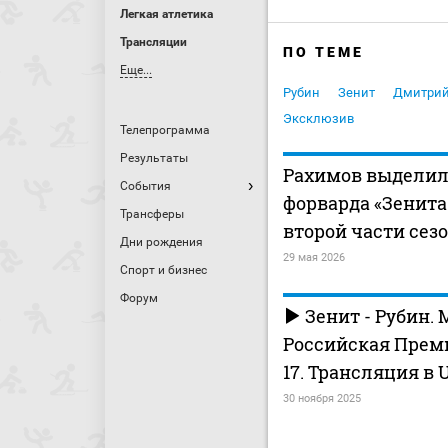
Легкая атлетика
Трансляции
ПО ТЕМЕ
Еще...
Рубин
Зенит
Дмитрий
Эксклюзив
Телепрограмма
Результаты
Рахимов выделил
События
форварда «Зенита
Трансферы
второй части сез
Дни рождения
29 мая 2026
Спорт и бизнес
Форум
Зенит - Рубин.
Российская Премь
17. Трансляция в U
30 ноября 2025