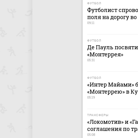
ФУТБОЛ
Футболист спрово
поля на дорогу в
09:11
ФУТБОЛ
Де Пауль посвяти
«Монтеррея»
05:31
ФУТБОЛ
«Интер Майами» б
«Монтеррею» в Ку
05:19
ТРАНСФЕРЫ
«Локомотив» и «Г
соглашения по т
05:08