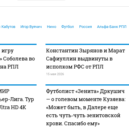
 Кабутов
Игор Вуячич
Нино
Футбол
Россия
Альфа-Банк РПЛ
 игру
Константин Зырянов и Марат
» Соболева во
Сафиуллин выдвинуты в
она РПЛ
исполком РФС от РПЛ
15 мая 2026
 МИР
Футболист «Зенита» Дркушич
ер-Лига. Тур
— о голевом моменте Кузяева:
ltra HD 4K
«Может быть, в Далере еще
есть чуть‑чуть зенитовской
крови. Спасибо ему»