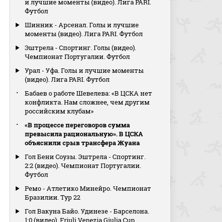
и лучшие моменты (видео). Лига PARI.
Футбол
Шинник - Арсенал. Голы и лучшие
моменты (видео). Лига PARI. Футбол
Эштрела - Спортинг. Голы (видео).
Чемпионат Португалии. Футбол
Урал - Уфа. Голы и лучшие моменты
(видео). Лига PARI. Футбол
Бабаев о работе Шевелева: «В ЦСКА нет
конфликта. Нам сложнее, чем другим
российским клубам»
«В процессе переговоров сумма
превысила рациональную». В ЦСКА
объяснили срыв трансфера Жуана
Гол Бени Соузы. Эштрела - Спортинг.
2:2 (видео). Чемпионат Португалии.
Футбол
Ремо - Атлетико Минейро. Чемпионат
Бразилии. Тур 22
Гол Вакуна Байо. Удинезе - Барселона.
1:0 (видео). Friuli Venezia Giulia Cup.