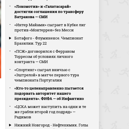
«Локомотив» и «Галатасарай»
достигли соглашения по трансферу
Батракова — СМИ
«Интер Майами» сыграет в Кубке лиг
против «Монтеррея» без Месси
Ботафого - Флуминенсе. Чемпионат
Бразилии. Тур 22
«ПСЖ» договорился с Ферраном
Торресом об условиях личного
контракта — СМИ
«Спортинг» сыграл вничью с
«Эштрелой» в матче первого тура
чемпионата Португалии
«Кто‑то целенаправленно пытается
подорвать авторитет нашего
президента». ФИФА — об Инфантино
«ЦСКА может наступить на одни и те
же грабли второй год подряд» —
Радимов
Нижний Новгород - Нефтехимик. Голы