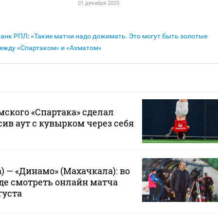
01 декабря 2025
Банк РПЛ
:
«Такие матчи надо дожимать. Это могут быть золотые
 между «Спартаком» и «Ахматом»
ского «Спартака» сделал
сив аут с кувырком через себя
) — «Динамо» (Махачкала): во
где смотреть онлайн матча
густа