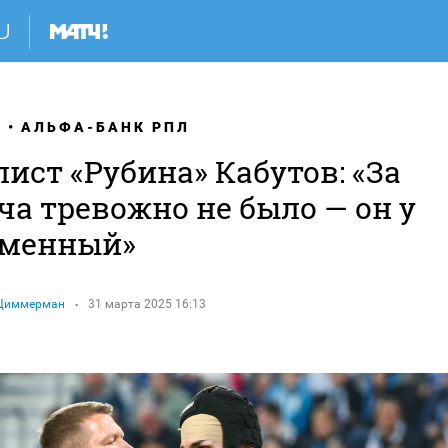
Я
АЛЬФА-БАНК РПЛ
ист «Рубина» Кабутов: «За
а тревожно не было — он у
аменный»
 Циммерман
31 марта 2025 16:13