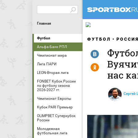
Главная
Футбол
ФУТБОЛ
РОССИ
Альфа-Банк РПЛ
Футбол
R
Чемпионат мира
Вуячич
Лига ПАРИ
Y
нас к
LEON-Вторая лига
FONBET Кубок России
по футболу сезона
2026-2027 гг.
Сергей
Чемпионат Европы
Кубок PARI Премьер
OLIMPBET Суперкубок
России
Молодежная
футбольная лига