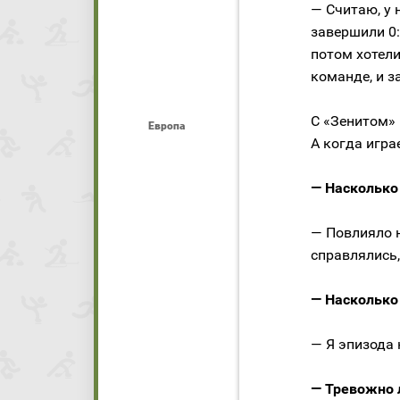
— Считаю, у 
завершили 0:
потом хотели
команде, и з
С «Зенитом» 
Европа
А когда игра
— Насколько
— Повлияло н
справлялись,
— Насколько
— Я эпизода 
— Тревожно л