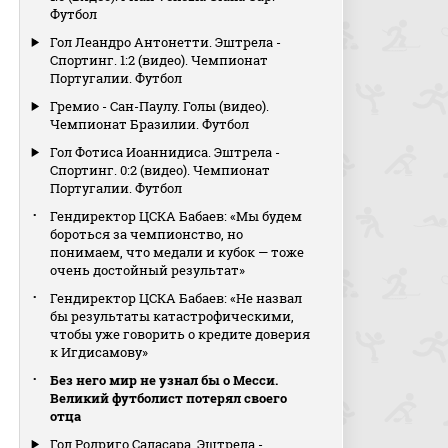
Футбол
Гол Леандро Антонетти. Эштрела -
Спортинг. 1:2 (видео). Чемпионат
Португалии. Футбол
Гремио - Сан-Паулу. Голы (видео).
Чемпионат Бразилии. Футбол
Гол Фотиса Иоаннидиса. Эштрела -
Спортинг. 0:2 (видео). Чемпионат
Португалии. Футбол
Гендиректор ЦСКА Бабаев: «Мы будем
бороться за чемпионство, но
понимаем, что медали и кубок — тоже
очень достойный результат»
Гендиректор ЦСКА Бабаев: «Не назвал
бы результаты катастрофическими,
чтобы уже говорить о кредите доверия
к Игдисамову»
Без него мир не узнал бы о Месси.
Великий футболист потерял своего
отца
Гол Родриго Саласара. Эштрела -