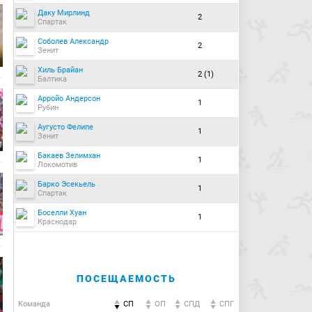
Даку Мирлинд
2
Спартак
Соболев Александр
2
Зенит
Хиль Брайан
2 (1)
Балтика
Арройо Андерсон
1
Рубин
Аугусто Фелипе
1
Зенит
Бакаев Зелимхан
1
Локомотив
Барко Эсекьель
1
Спартак
Боселли Хуан
1
Краснодар
ПОСЕЩАЕМОСТЬ
Команда
СП
ОП
CПД
CПГ