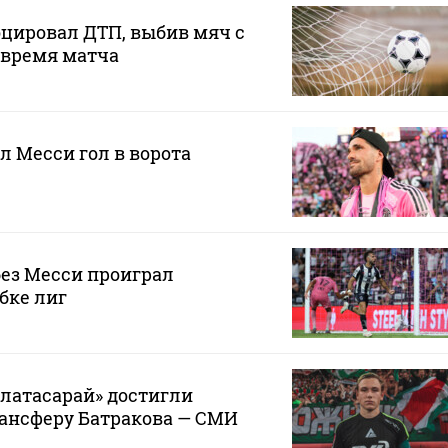
цировал ДТП, выбив мяч с
о время матча
л Месси гол в ворота
ез Месси проиграл
бке лиг
алатасарай» достигли
рансферу Батракова — СМИ