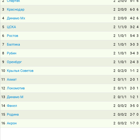
2
Спартак
2
2/0/0
5-1
6
3
Краснодар
2
2/0/0
6-3
6
4
Динамо Мх
2
2/0/0
4-2
6
5
ЦСКА
2
1/1/0
3-2
4
6
Ростов
2
1/0/1
5-4
3
7
Балтика
2
1/0/1
3-3
3
8
Рубин
2
1/0/1
3-4
3
9
Оренбург
2
1/0/1
2-4
3
10
Крылья Советов
2
0/2/0
1-1
2
11
Ахмат
2
0/1/1
2-3
1
12
Локомотив
2
0/1/1
2-3
1
13
Динамо М
2
0/1/1
1-2
1
14
Факел
2
0/0/2
3-5
0
15
Родина
2
0/0/2
2-7
0
16
Акрон
2
0/0/2
1-7
0