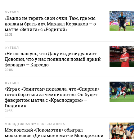
ФУТБОЛ
«Важно не терять свои очки. Там, где мы
должны брать их». Михаил Кержаков — о
матче «Зенита» с «Родиной»
22:31
ФУТБОЛ
«Не соглашусь, что Даку индивидуалист.
Доволен, что у нас появился новый яркий
форвард» — Карседо
22:06
ФУТБОЛ
«Игра с «Зенитом» показала, что «Спартак»
готов бороться за чемпионство. Он будет
фаворитом матча с «Краснодаром» —
Гладилин
21:56
МОЛОДЕЖНАЯ ФУТБОЛЬНАЯ ЛИГА
Московский «Локомотив» обыграл
московское «Динамо» в матче Молодежной