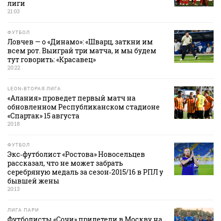
лиги
21:03
ФУТБОЛ
Ловчев — о «Динамо»: «Шварц, заткни им
всем рот. Выиграй три матча, и мы будем
тут говорить: «Красавец»
20:22
LEON-ВТОРАЯ ЛИГА
«Алания» проведет первый матч на
обновленном Республиканском стадионе
«Спартак» 15 августа
20:18
ФУТБОЛ
Экс‑футболист «Ростова» Новосельцев
рассказал, что не может забрать
серебряную медаль за сезон‑2015/16 в РПЛ у
бывшей жены
20:13
ЛИГА ПАРИ
Футболисты «Сочи» прилетели в Москву на