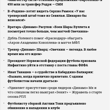
€50 млн за трансфер Родри — СМИ
В «Родине» хотят видеть Серхио Рамоса: «У нас
тренерский штаб тоже из Севильи. Шикарно бы
вписался!»
Вратарь «Динамо» Расулов: «Боев Шары Буллета я
посмотрел точно больше, чем матчей Овечкина»
Дубль Полевого помог «Краснодару» обыграть
«Акрон‑Академию Коноплева» в матче МФЛ
Тренер «Динамо» Шварц: «Овечкин — легенда. В любое
время мы его ждем»
Президент Норвежской федерации футбола призвала
Инфантино уйти в отставку с поста главы ФИФА
Инал Танашев — о судействе в Кабардино‑Балкарии:
«Бывало, когда прилично прилетало. С одним
футболистом начали драться»
«Удивляет присутствие среди лидеров «Динамо» Мх и
что слишком легко выиграл «Зенит» — Журавель о старте
сезона РПЛ
Футболисту сборной Англии Тони предъявлено
обвинение в нападении в клубе