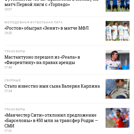
матч Первой лиги с «Торпедо»
19:57
МОЛОДЕЖНАЯ ФУТБОЛЬНАЯ ЛИГА
«Ростов» обыграл «Зенит» в матче МФЛ
19:25
ТРАНСФЕРЫ
Мастантуоно перешел из «Реала» в
«Фиорентину» на правах аренды
17:48
СБОРНЫЕ
Стало известно имя сына Валерия Карпина
17:34
ТРАНСФЕРЫ
«Манчестер Сити» отклонил предложение
«Барселоны» в €50 млн за трансфер Родри —
СМИ
17:16