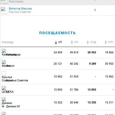
Краснодар
Витюгов Максим
1
Крылья Советов
ПОСЕЩАЕМОСТЬ
Команда
СП
ОП
CПД
CПГ
24 909
49 819
30 953
18 866
Краснодар
20 121
40 242
9 289
30 953
Факел
15 962
31 925
-
15 962
Крылья Советов
15 893
31 786
15 893
-
ЦСКА
15 323
30 646
15 335
15 311
Динамо М