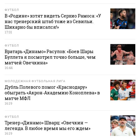
ФУТБОЛ
В «Родине» хотят видеть Серхио Рамоса: «У
нас тренерский штаб тоже из Севильи.
Шикарно бы вписался!»
17:01
ФУТБОЛ
Вратарь «Динамо» Расулов: «Боев Шары
Буллета я посмотрел точно больше, чем
матчей Овечкина»
16:44
МОЛОДЕЖНАЯ ФУТБОЛЬНАЯ ЛИГА
Дубль Полевого помог «Краснодару»
обыграть «Акрон‑Академию Коноплева» в
матче МФЛ
16:19
ФУТБОЛ
Тренер «Динамо» Шварц: «Овечкин —
легенда. В любое время мы его ждем»
16:19