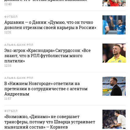
12:40
ФУТБОЛ
Аршавин — о Данни: «Думаю, что он точно
доволен отрезком своей карьеры в России»
12:31
АЛЬФА-БАНК РПЛ
Экс‑игрок «Краснодара» Сигурдссон: «Все
знают, что в РПЛ футболистам много
платили»
12:16
АЛЬФА-БАНК РПЛ
В «Нижнем Новгороде» ответили на
претензии в сотрудничестве с агентом
Андреевым
11:57
ФУТБОЛ
«Возможно, «Динамо» не совершает
трансферы, потому что Шварца устраивает
нынешний состав» — Корнеев