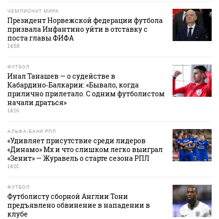
ЧЕМПИОНАТ МИРА
Президент Норвежской федерации футбола
призвала Инфантино уйти в отставку с
поста главы ФИФА
14:58
ФУТБОЛ
Инал Танашев — о судействе в
Кабардино‑Балкарии: «Бывало, когда
прилично прилетало. С одним футболистом
начали драться»
14:16
АЛЬФА-БАНК РПЛ
«Удивляет присутствие среди лидеров
«Динамо» Мх и что слишком легко выиграл
«Зенит» — Журавель о старте сезона РПЛ
14:01
ФУТБОЛ
Футболисту сборной Англии Тони
предъявлено обвинение в нападении в
клубе