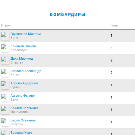
БОМБАРДИРЫ
Игрок
Голы
Глушенков Максим
3
Зенит
Кривцов Никита
3
Краснодар
Даку Мирлинд
2
Спартак
Соболев Александр
2
Зенит
Арройо Андерсон
1
Рубин
Аугусто Фелипе
1
Зенит
Бакаев Зелимхан
1
Локомотив
Барко Эсекьель
1
Спартак
Боселли Хуан
1