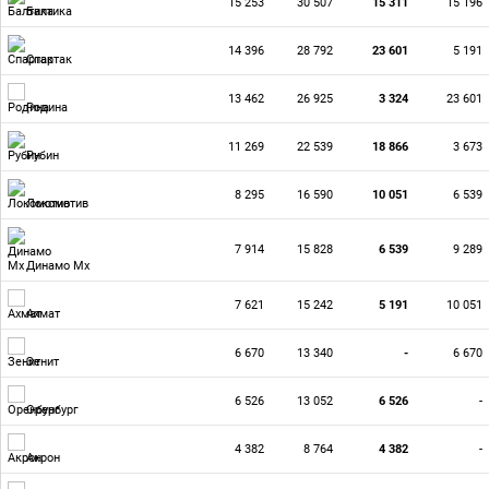
15 253
30 507
15 311
15 196
Балтика
14 396
28 792
23 601
5 191
Спартак
13 462
26 925
3 324
23 601
Родина
11 269
22 539
18 866
3 673
Рубин
8 295
16 590
10 051
6 539
Локомотив
7 914
15 828
6 539
9 289
Динамо Мх
7 621
15 242
5 191
10 051
Ахмат
6 670
13 340
-
6 670
Зенит
6 526
13 052
6 526
-
Оренбург
4 382
8 764
4 382
-
Акрон