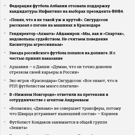
Федерация футбола Албании отозвала поддержку
кандидатуры Инфантино на выборах президента ФИФА
«Понял, что я не такой уж и крутой». Сигурдссон
рассказал о погоне на машинах в Краснодаре
Гендиректор «Ахмата» Айдамиров: «Мы, как и «Спартак»,
недовольны судейством. Не считаем поведение
Касинтуры агрессивным»
Звезда российского футбола попался на допинге. И с
честью принял наказание
Аршавин — о Данни: «Думаю, что он точно доволен
отрезком своей карьеры в России»
Экс‑игрок «Краснодара» Сигурдссон: «Все знают, что в
РПЛ футболистам много платили»
В «Нижнем Новгороде» ответили на претензии в
сотрудничестве с агентом Андреевым
«Возможно, «Динамо» не совершает трансферы, потому
что Шварца устраивает нынешний состав» — Корнеев
Футболист Кондаков занимается в общей группе
«Зенита»