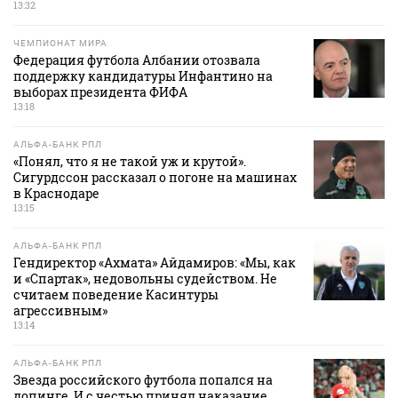
13:32
ЧЕМПИОНАТ МИРА
Федерация футбола Албании отозвала
поддержку кандидатуры Инфантино на
выборах президента ФИФА
13:18
АЛЬФА-БАНК РПЛ
«Понял, что я не такой уж и крутой».
Сигурдссон рассказал о погоне на машинах
в Краснодаре
13:15
АЛЬФА-БАНК РПЛ
Гендиректор «Ахмата» Айдамиров: «Мы, как
и «Спартак», недовольны судейством. Не
считаем поведение Касинтуры
агрессивным»
13:14
АЛЬФА-БАНК РПЛ
Звезда российского футбола попался на
допинге. И с честью принял наказание