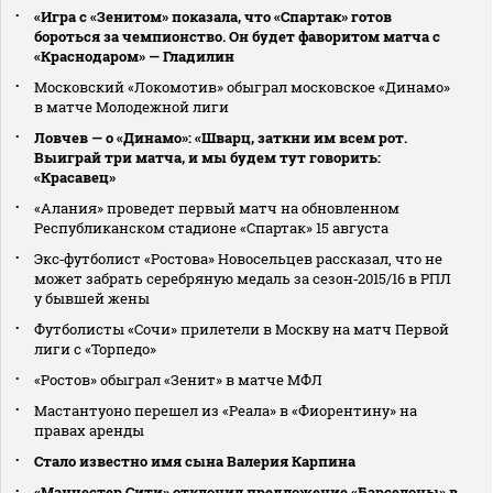
«Игра с «Зенитом» показала, что «Спартак» готов
бороться за чемпионство. Он будет фаворитом матча с
«Краснодаром» — Гладилин
Московский «Локомотив» обыграл московское «Динамо»
в матче Молодежной лиги
Ловчев — о «Динамо»: «Шварц, заткни им всем рот.
Выиграй три матча, и мы будем тут говорить:
«Красавец»
«Алания» проведет первый матч на обновленном
Республиканском стадионе «Спартак» 15 августа
Экс‑футболист «Ростова» Новосельцев рассказал, что не
может забрать серебряную медаль за сезон‑2015/16 в РПЛ
у бывшей жены
Футболисты «Сочи» прилетели в Москву на матч Первой
лиги с «Торпедо»
«Ростов» обыграл «Зенит» в матче МФЛ
Мастантуоно перешел из «Реала» в «Фиорентину» на
правах аренды
Стало известно имя сына Валерия Карпина
«Манчестер Сити» отклонил предложение «Барселоны» в