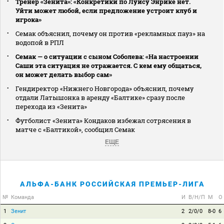
Тренер «Зенита»: «Конкретики по Луису Энрике нет.
Уйти может любой, если предложение устроит клуб и
игрока»
Семак объяснил, почему он против «рекламных пауз» на
водопой в РПЛ
Семак — о ситуации с сыном Соболева: «На настроении
Саши эта ситуация не отражается. С кем ему общаться,
он может делать выбор сам»
Гендиректор «Нижнего Новгорода» объяснил, почему
отдали Латышонка в аренду «Балтике» сразу после
перехода из «Зенита»
Футболист «Зенита» Кондаков избежал сотрясения в
матче с «Балтикой», сообщил Семак
ЕЩЕ
АЛЬФА-БАНК РОССИЙСКАЯ ПРЕМЬЕР-ЛИГА
№
Команда
И
В/Н/П
М
О
1
Зенит
2
2/0/0
8-0
6