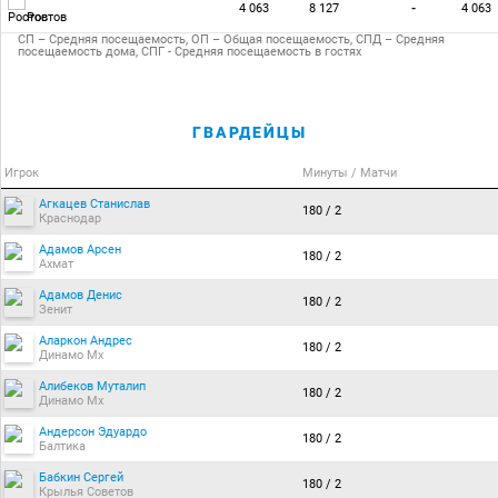
4 063
8 127
-
4 063
Ростов
СП – Средняя посещаемость, ОП – Общая посещаемость, СПД – Средняя
посещаемость дома, СПГ - Средняя посещаемость в гостях
ГВАРДЕЙЦЫ
Игрок
Минуты / Матчи
Агкацев Станислав
180 / 2
Краснодар
Адамов Арсен
180 / 2
Ахмат
Адамов Денис
180 / 2
Зенит
Аларкон Андрес
180 / 2
Динамо Мх
Алибеков Муталип
180 / 2
Динамо Мх
Андерсон Эдуардо
180 / 2
Балтика
Бабкин Сергей
180 / 2
Крылья Советов