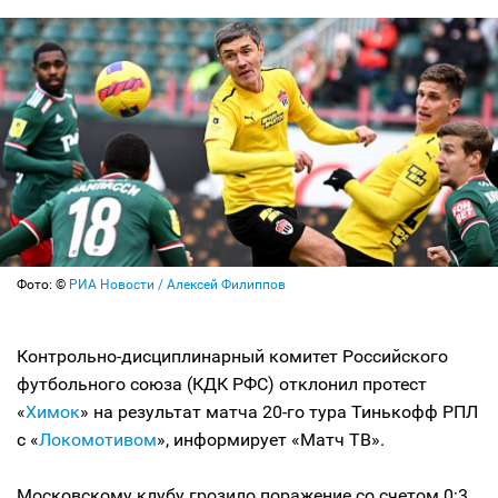
Фото: ©
РИА Новости / Алексей Филиппов
Контрольно-дисциплинарный комитет Российского
футбольного союза (КДК РФС) отклонил протест
«
Химок
» на результат матча 20-го тура Тинькофф РПЛ
с «
Локомотивом
», информирует «Матч ТВ».
Московскому клубу грозило поражение со счетом 0:3