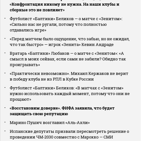
«Конфронтация никому не нужна. На наши клубы и
сборные это не повлияет»
Футболист «Балтики» Беликов — о матче с «Зенитом»:
«Сильно нас не ругали, потому что полностью
отдавались игре»
«Перед матчем было ощущение, что забью, но не ожидал,
что так быстро» — игрок «Зенита» Кевин Андраде
Вратарь «Балтики» Любаков — о матче с «Зенитом»: «А
смысл в моих сейвах, если сами не забили? Обидно так
проигрывать»
«Практически невозможно». Михаил Кержаков не верит
в победу клуба не из РПЛ в Кубке России
Футболист «Балтики» Беликов: «В матчах с «Зенитом»
нужно использовать каждый момент, потому что они не
прощают»
«Восстановим доверие». ФИФА заявила, что будет
защищать свою репутацию
Марино Пушич возглавил «Аль‑Ахли»
Испанские депутаты призвали пересмотреть решение о
проведении ЧМ‑2030 совместно с Марокко — СМИ