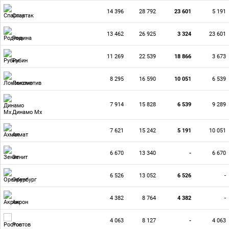
14 396
28 792
23 601
5 191
Спартак
13 462
26 925
3 324
23 601
Родина
11 269
22 539
18 866
3 673
Рубин
8 295
16 590
10 051
6 539
Локомотив
7 914
15 828
6 539
9 289
Динамо Мх
7 621
15 242
5 191
10 051
Ахмат
6 670
13 340
-
6 670
Зенит
6 526
13 052
6 526
-
Оренбург
4 382
8 764
4 382
-
Акрон
4 063
8 127
-
4 063
Ростов