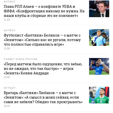
ФУТБОЛ
Глава РПЛ Алаев — о конфликте УЕФА и
ФИФА: «Конфронтация никому не нужна. На
наши клубы и сборные это не повлияет»
11:33
ФУТБОЛ
Футболист «Балтики» Беликов — о матче с
«Зенитом»: «Сильно нас не ругали, потому
что полностью отдавались игре»
11:00
FONBET КУБОК РОССИИ
«Перед матчем было ощущение, что забью,
но не ожидал, что так быстро» — игрок
«Зенита» Кевин Андраде
10:47
ФУТБОЛ
Вратарь «Балтики» Любаков — о матче с
«Зенитом»: «А смысл в моих сейвах, если
сами не забили? Обидно так проигрывать»
10:16