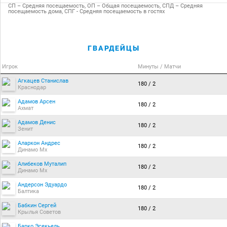
СП – Средняя посещаемость, ОП – Общая посещаемость, СПД – Средняя
посещаемость дома, СПГ - Средняя посещаемость в гостях
ГВАРДЕЙЦЫ
Игрок
Минуты / Матчи
Агкацев Станислав
180 / 2
Краснодар
Адамов Арсен
180 / 2
Ахмат
Адамов Денис
180 / 2
Зенит
Аларкон Андрес
180 / 2
Динамо Мх
Алибеков Муталип
180 / 2
Динамо Мх
Андерсон Эдуардо
180 / 2
Балтика
Бабкин Сергей
180 / 2
Крылья Советов
Барко Эсекьель