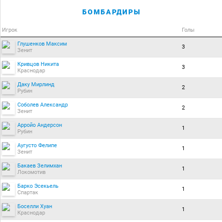
БОМБАРДИРЫ
Игрок
Голы
Глушенков Максим
3
Зенит
Кривцов Никита
3
Краснодар
Даку Мирлинд
2
Рубин
Соболев Александр
2
Зенит
Арройо Андерсон
1
Рубин
Аугусто Фелипе
1
Зенит
Бакаев Зелимхан
1
Локомотив
Барко Эсекьель
1
Спартак
Боселли Хуан
1
Краснодар