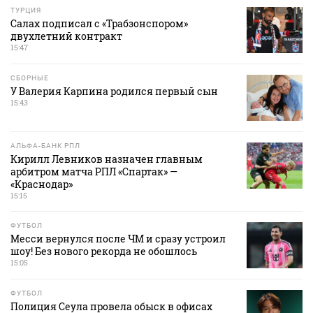
ТУРЦИЯ
Салах подписал с «Трабзонспором»
двухлетний контракт
15:47
СБОРНЫЕ
У Валерия Карпина родился первый сын
15:43
АЛЬФА-БАНК РПЛ
Кирилл Левников назначен главным
арбитром матча РПЛ «Спартак» —
«Краснодар»
15:15
ФУТБОЛ
Месси вернулся после ЧМ и сразу устроил
шоу! Без нового рекорда не обошлось
15:05
ФУТБОЛ
Полиция Сеула провела обыск в офисах