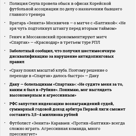
Полиция Сеула провела обыск в офисах Корейской
футбольной ассоциации по делу о назначении бывшего
главного тренера
Вратарь «Зенита» Москвичев — о матче с «Балтикой»: «Не
зря чуть подтолкнул штангу перед вторым таймом»
Генич и Моссаковский прокомментируют матч
«Спартак» — «Краснодар» в третьем туре РПЛ
Заболотный сообщил, что получил шестимесячную
дисквалификацию за нарушение антидопинговых
правил
«Сразу понял масштаб клуба. Поэтому решение о
переходе в «Спартак» далось быстро» — Даку
Даку — болельщикам «Спартака»: «Не судите меня за то,
каким я был в «Рубине». Понимаю, мог выглядеть
высокомерным и агрессивным»
РФС запустил индексацию вознаграждений судей,
суммарный годовой доход арбитра Первой лиги сможет
составить 3,5–4 миллиона рублей
Футболист «Зенита» Караваев: «Против «Балтики» всегда
сложно играть. Агрессивная команда, много
прессингует»