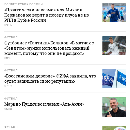
FONBET КУБОК РОССИИ
«Практически невозможно». Михаил
Кержаков не верит в победу клуба не из
РПЛ в Кубке России
09:16
ФУТБОЛ
Футболист «Балтики» Беликов: «В матчах с
«Зенитом» нужно использовать каждый
момент, потому что они не прощают»
08:21
ФУТБОЛ
«Восстановим доверие». ФИФА заявила, что
будет защищать свою репутацию
07:19
ФУТБОЛ
Марино Пушич возглавил «Аль‑Ахли»
05:58
ФУТБОЛ