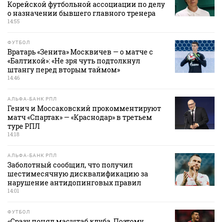
Корейской футбольной ассоциации по делу
о назначении бывшего главного тренера
14:55
ФУТБОЛ
Вратарь «Зенита» Москвичев — о матче с
«Балтикой»: «Не зря чуть подтолкнул
штангу перед вторым таймом»
14:46
АЛЬФА-БАНК РПЛ
Генич и Моссаковский прокомментируют
матч «Спартак» — «Краснодар» в третьем
туре РПЛ
14:18
АЛЬФА-БАНК РПЛ
Заболотный сообщил, что получил
шестимесячную дисквалификацию за
нарушение антидопинговых правил
14:01
ФУТБОЛ
«Сразу понял масштаб клуба. Поэтому