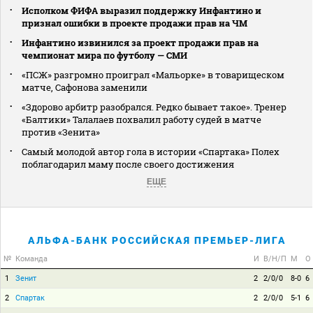
Исполком ФИФА выразил поддержку Инфантино и
признал ошибки в проекте продажи прав на ЧМ
Инфантино извинился за проект продажи прав на
чемпионат мира по футболу — СМИ
«ПСЖ» разгромно проиграл «Мальорке» в товарищеском
матче, Сафонова заменили
«Здорово арбитр разобрался. Редко бывает такое». Тренер
«Балтики» Талалаев похвалил работу судей в матче
против «Зенита»
Самый молодой автор гола в истории «Спартака» Полех
поблагодарил маму после своего достижения
ЕЩЕ
АЛЬФА-БАНК РОССИЙСКАЯ ПРЕМЬЕР-ЛИГА
№
Команда
И
В/Н/П
М
О
1
Зенит
2
2/0/0
8-0
6
2
Спартак
2
2/0/0
5-1
6