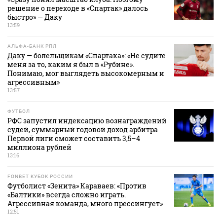
решение о переходе в «Спартак» далось
быстро» — Даку
13:59
АЛЬФА-БАНК РПЛ
Даку — болельщикам «Спартака»: «Не судите
меня за то, каким я был в «Рубине».
Понимаю, мог выглядеть высокомерным и
агрессивным»
13:57
ФУТБОЛ
РФС запустил индексацию вознаграждений
судей, суммарный годовой доход арбитра
Первой лиги сможет составить 3,5–4
миллиона рублей
13:16
FONBET КУБОК РОССИИ
Футболист «Зенита» Караваев: «Против
«Балтики» всегда сложно играть.
Агрессивная команда, много прессингует»
12:51