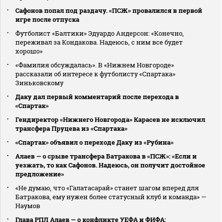
Сафонов попал под раздачу. «ПСЖ» провалился в первой
игре после отпуска
Футболист «Балтики» Эдуардо Андерсон: «Конечно,
переживал за Кондакова. Надеюсь, с ним все будет
хорошо»
«Фамилия обсуждалась». В «Нижнем Новгороде»
рассказали об интересе к футболисту «Спартака»
Зиньковскому
Даку дал первый комментарий после перехода в
«Спартак»
Гендиректор «Нижнего Новгорода» Карасев не исключил
трансфера Пруцева из «Спартака»
«Спартак» объявил о переходе Даку из «Рубина»
Алаев — о срыве трансфера Батракова в «ПСЖ»: «Если и
уезжать, то как Сафонов. Надеюсь, он получит достойное
предложение»
«Не думаю, что «Галатасарай» станет шагом вперед для
Батракова, ему нужен более статусный клуб и команда» —
Наумов
Глава РПЛ Алаев — о конфликте УЕФА и ФИФА: