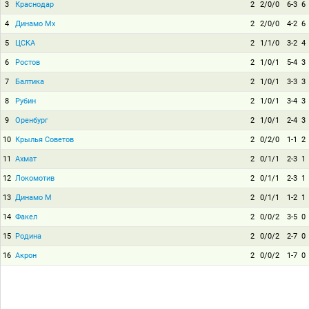
3
Краснодар
2
2/0/0
6-3
6
4
Динамо Мх
2
2/0/0
4-2
6
5
ЦСКА
2
1/1/0
3-2
4
6
Ростов
2
1/0/1
5-4
3
7
Балтика
2
1/0/1
3-3
3
8
Рубин
2
1/0/1
3-4
3
9
Оренбург
2
1/0/1
2-4
3
10
Крылья Советов
2
0/2/0
1-1
2
11
Ахмат
2
0/1/1
2-3
1
12
Локомотив
2
0/1/1
2-3
1
13
Динамо М
2
0/1/1
1-2
1
14
Факел
2
0/0/2
3-5
0
15
Родина
2
0/0/2
2-7
0
16
Акрон
2
0/0/2
1-7
0