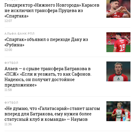
Гендиректор «Нижнего Новгорода» Карасев
не исключил трансфера Пруцева из
«Спартака»
12:07
АЛЬФА-БАНК РПЛ
«Спартак» объявил о переходе Даку из
«Рубина»
12:00
ФУТБОЛ
Алаев — о срыве трансфера Батракова в
«ПСЖ»: «Если и уезжать, то как Сафонов.
Надеюсь, он получит достойное
предложение»
11:58
ФУТБОЛ
«Не думаю, что «Галатасарай» станет шагом
вперед для Батракова, ему нужен более
статусный клуб и команда» — Наумов
11:36