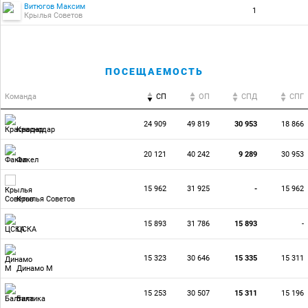
Витюгов Максим
1
Крылья Советов
ПОСЕЩАЕМОСТЬ
Команда
СП
ОП
CПД
CПГ
24 909
49 819
30 953
18 866
Краснодар
20 121
40 242
9 289
30 953
Факел
15 962
31 925
-
15 962
Крылья Советов
15 893
31 786
15 893
-
ЦСКА
15 323
30 646
15 335
15 311
Динамо М
15 253
30 507
15 311
15 196
Балтика