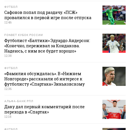
ФУТБОЛ
Сафонов попал под раздачу. «ПСЖ»
провалился в первой игре после отпуска
12:46
FONBET КУБОК РОССИИ
Футболист «Балтики» Эдуардо Андерсон:
«Конечно, переживал за Кондакова.
Надеюсь, с ним все будет хорошо»
12:38
ФУТБОЛ
«Фамилия обсуждалась». В «Нижнем
Новгороде» рассказали об интересе к
футболисту «Спартака» Зиньковскому
12:36
АЛЬФА-БАНК РПЛ
Даку дал первый комментарий после
перехода в «Спартак»
12:18
ФУТБОЛ