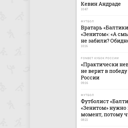
Кевин Андраде
10:47
ФУТБОЛ
Вратарь «Балтики
«Зенитом»: «А смы
не забили? Обидн
10:16
FONBET КУБОК РОССИИ
«Практически не
не верит в победу
России
09:16
ФУТБОЛ
Футболист «Балти
«Зенитом» нужно
момент, потому ч
08:21