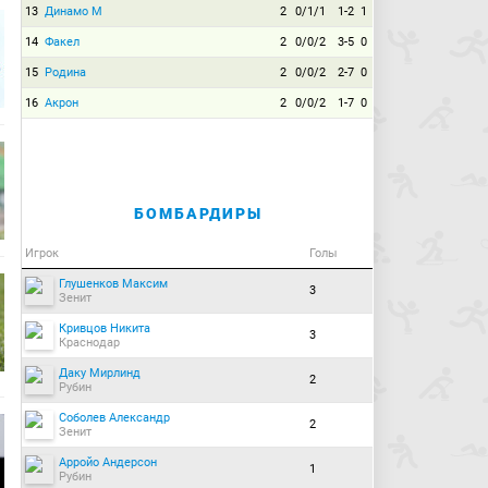
13
Динамо М
2
0/1/1
1-2
1
14
Факел
2
0/0/2
3-5
0
15
Родина
2
0/0/2
2-7
0
16
Акрон
2
0/0/2
1-7
0
БОМБАРДИРЫ
Игрок
Голы
Глушенков Максим
3
Зенит
Кривцов Никита
3
Краснодар
Даку Мирлинд
2
Рубин
Соболев Александр
2
Зенит
Арройо Андерсон
1
Рубин