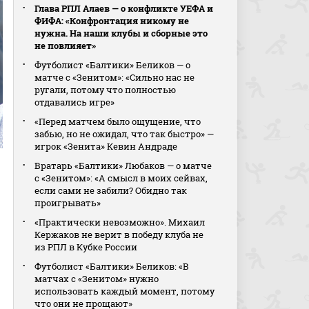
Глава РПЛ Алаев — о конфликте УЕФА и
ФИФА: «Конфронтация никому не
нужна. На наши клубы и сборные это
не повлияет»
Футболист «Балтики» Беликов — о
матче с «Зенитом»: «Сильно нас не
ругали, потому что полностью
отдавались игре»
«Перед матчем было ощущение, что
забью, но не ожидал, что так быстро» —
игрок «Зенита» Кевин Андраде
Вратарь «Балтики» Любаков — о матче
с «Зенитом»: «А смысл в моих сейвах,
если сами не забили? Обидно так
проигрывать»
«Практически невозможно». Михаил
Кержаков не верит в победу клуба не
из РПЛ в Кубке России
Футболист «Балтики» Беликов: «В
матчах с «Зенитом» нужно
использовать каждый момент, потому
что они не прощают»