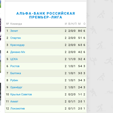
АЛЬФА-БАНК РОССИЙСКАЯ
ПРЕМЬЕР-ЛИГА
№
Команда
И
В/Н/П
М
О
1
Зенит
2
2/0/0
8-0
6
2
Спартак
2
2/0/0
5-1
6
3
Краснодар
2
2/0/0
6-3
6
4
Динамо Мх
2
2/0/0
4-2
6
5
ЦСКА
2
1/1/0
3-2
4
6
Ростов
2
1/0/1
5-4
3
7
Балтика
2
1/0/1
3-3
3
8
Рубин
2
1/0/1
3-4
3
9
Оренбург
2
1/0/1
2-4
3
10
Крылья Советов
2
0/2/0
1-1
2
11
Ахмат
2
0/1/1
2-3
1
12
Локомотив
2
0/1/1
2-3
1