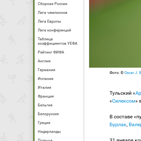
Сборная России
Лига чемпионов
Лига Европы
Лига конференций
Таблица
коэффициентов УЕФА
Рейтинг ФИФА
Англия
Германия
Фото: ©
Oscar J. 
Испания
Италия
Тульский «
Ар
Франция
«
Силексом
» 
Бельгия
Белоруссия
В составе «
Греция
Бурлак
,
Вале
Нидерланды
31 января к
Польша