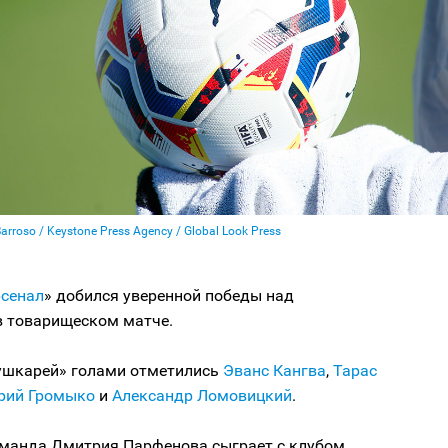
Barroso / Keystone Press Agency / Global Look Press
сенал
» добился уверенной победы над
в товарищеском матче.
пушкарей» голами отметились
Эванс Кангва
,
Тарас
рий Громыко
и
Александр Ломовицкий
.
оманда Дмитрия Парфенова сыграет с клубом