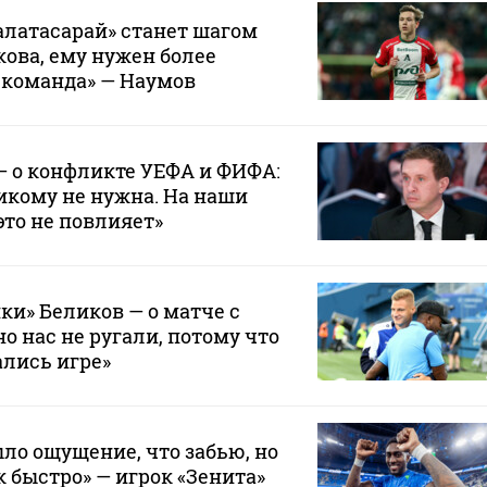
Галатасарай» станет шагом
кова, ему нужен более
 команда» — Наумов
— о конфликте УЕФА и ФИФА:
икому не нужна. На наши
это не повлияет»
ки» Беликов — о матче с
о нас не ругали, потому что
лись игре»
ло ощущение, что забью, но
к быстро» — игрок «Зенита»