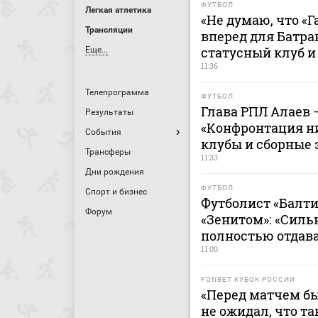
ФУТБОЛ
Легкая атлетика
«Не думаю, что «
Трансляции
вперед для Батра
статусный клуб и
Еще...
11:36
Телепрограмма
ФУТБОЛ
Глава РПЛ Алаев 
Результаты
«Конфронтация н
События
клубы и сборные 
Трансферы
11:33
Дни рождения
ФУТБОЛ
Спорт и бизнес
Футболист «Балти
Форум
«Зенитом»: «Сильн
полностью отдава
11:00
FONBET КУБОК РОССИИ
«Перед матчем бы
не ожидал, что та