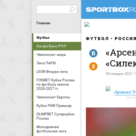
Главная
Футбол
ФУТБОЛ
РОССИ
Альфа-Банк РПЛ
«Арсен
R
Чемпионат мира
«Силе
Лига ПАРИ
Y
LEON-Вторая лига
30 января 2021 1
FONBET Кубок России
по футболу сезона
2026-2027 гг.
Арсенал Тл
Чемпионат Европы
Кубок PARI Премьер
OLIMPBET Суперкубок
России
Молодежная
футбольная лига