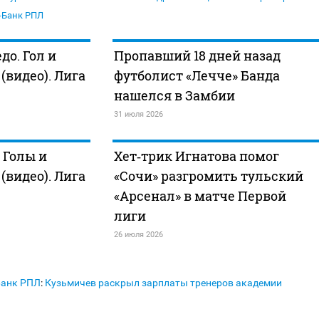
-Банк РПЛ
до. Гол и
Пропавший 18 дней назад
видео). Лига
футболист «Лечче» Банда
нашелся в Замбии
31 июля 2026
 Голы и
Хет‑трик Игнатова помог
видео). Лига
«Сочи» разгромить тульский
«Арсенал» в матче Первой
лиги
26 июля 2026
Банк РПЛ
:
Кузьмичев раскрыл зарплаты тренеров академии