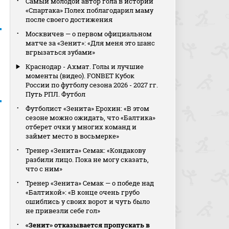
Самый молодой автор гола в истории
«Спартака» Полех поблагодарил маму
после своего достижения
Москвичев — о первом официальном
матче за «Зенит»: «Для меня это шанс
вгрызаться зубами»
Краснодар - Ахмат. Голы и лучшие
моменты (видео). FONBET Кубок
России по футболу сезона 2026 - 2027 гг.
Путь РПЛ. Футбол
Футболист «Зенита» Ерохин: «В этом
сезоне можно ожидать, что «Балтика»
отберет очки у многих команд и
займет место в восьмерке»
Тренер «Зенита» Семак: «Кондакову
разбили лицо. Пока не могу сказать,
что с ним»
Тренер «Зенита» Семак — о победе над
«Балтикой»: «В конце очень грубо
ошиблись у своих ворот и чуть было
не привезли себе гол»
«Зенит» отказывается пропускать в