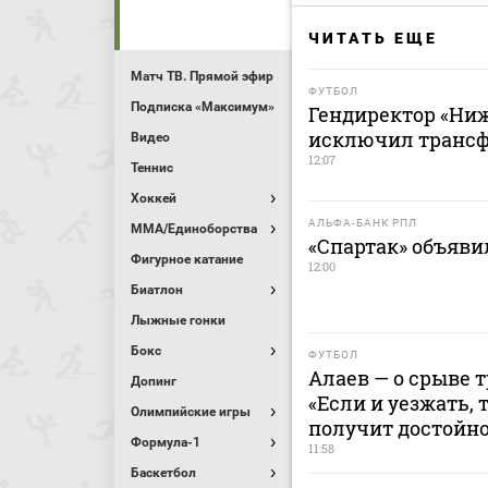
ЧИТАТЬ ЕЩЕ
Матч ТВ. Прямой эфир
ФУТБОЛ
Подписка «Максимум»
Гендиректор «Ниж
исключил трансфе
Видео
12:07
Теннис
Хоккей
АЛЬФА-БАНК РПЛ
MMA/Единоборства
«Спартак» объявил
Фигурное катание
12:00
Биатлон
Лыжные гонки
Бокс
ФУТБОЛ
Алаев — о срыве 
Допинг
«Если и уезжать, 
Олимпийские игры
получит достойн
Формула-1
11:58
Баскетбол