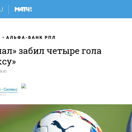
Я
АЛЬФА-БАНК РПЛ
ал» забил четыре гола
ксу»
9:41
 - Силекс