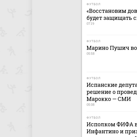
ФУТБОЛ
«Восстановим дов
будет защищать 
07:19
ФУТБОЛ
Марино Пушич во
05:58
ФУТБОЛ
Испанские депут
решение о провед
Марокко — СМИ
05:08
ФУТБОЛ
Исполком ФИФА в
Инфантино и приз