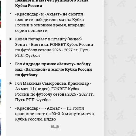
пенальти в матче группового этапа
Кубка России
«Краснодар» и «Ахмат» не смогли
выявить победителя матча Кубка
России в основное время, впереди
серия пенальти
Ковач попадает в штангу (видео).
Зенит - Балтика. FONBET Кубок России
по футболу сезона 2026 - 2027 гг. Путь
РПЛ. Футбол
Гол Андраде принес «Зениту» победу
над «Балтикой» в матче Кубка России
по футболу
Гол Максима Самородова. Краснодар -
Ахмат. 1:1 (видео). FONBET Кубок
России по футболу сезона 2026 - 2027 гг.
Путь РПЛ. Футбол
«Краснодар» — «Ахмат» — 1:1. Гости
сравняли счет на 90+3‑й минуте матча
Кубка России. Видео
ЕЩЕ