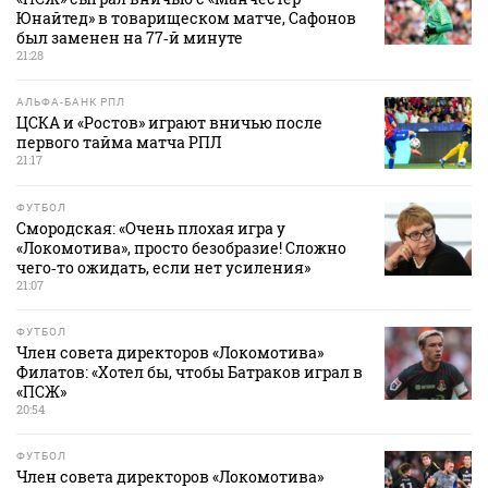
Юнайтед» в товарищеском матче, Сафонов
был заменен на 77‑й минуте
21:28
АЛЬФА-БАНК РПЛ
ЦСКА и «Ростов» играют вничью после
первого тайма матча РПЛ
21:17
ФУТБОЛ
Смородская: «Очень плохая игра у
«Локомотива», просто безобразие! Сложно
чего‑то ожидать, если нет усиления»
21:07
ФУТБОЛ
Член совета директоров «Локомотива»
Филатов: «Хотел бы, чтобы Батраков играл в
«ПСЖ»
20:54
ФУТБОЛ
Член совета директоров «Локомотива»