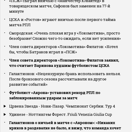
«ПСЖ» сыграл вничью с «Манчестер Юнайтед» в
товарищеском матче, Сафонов был заменен на 77‑й
минуте
ЦСКА и «Ростов» играют вничью после первого тайма
матча РПЛ
Смородская: «Очень плохая игра у «Локомотива», просто
безобразие! Сложно чего‑то ожидать, если нет усиления»
Член совета директоров «Локомотива» Филатов: «Хотел
бы, чтобы Батраков играл в «ПСЖ»
Член совета директоров «Локомотива» Филатов заявил,
что считает Баринова худшим футболистом ЦСКА
Галактионов: «Нецензурную брань использовать нельзя.
После бронзового сезона рассчитывали на другое
развитие событий»
Футболист «Акрона» установил рекорд РПЛ по
заблокированным ударам за матч
Црвена Звезда - Нови-Пазар. Чемпионат Сербии. Тур 4
Удинезе - Ноттингем Форест. Friuli Venezia Giulia Cup
Галактионов о ничьей в матче с «Акроном»: «Никаких
криков в раздевалке не было, я вижу, что команда хочет