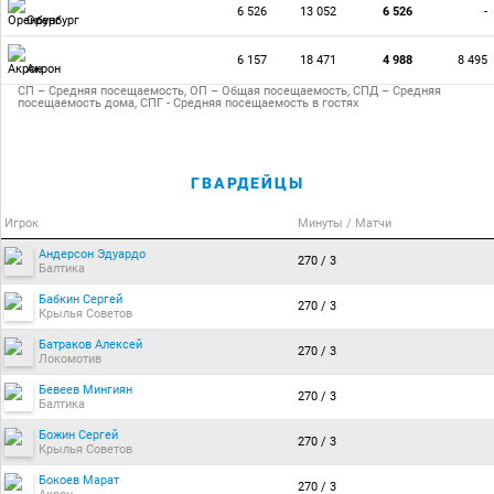
6 526
13 052
6 526
-
Оренбург
6 157
18 471
4 988
8 495
Акрон
СП – Средняя посещаемость, ОП – Общая посещаемость, СПД – Средняя
посещаемость дома, СПГ - Средняя посещаемость в гостях
ГВАРДЕЙЦЫ
Игрок
Минуты / Матчи
Андерсон Эдуардо
270 / 3
Балтика
Бабкин Сергей
270 / 3
Крылья Советов
Батраков Алексей
270 / 3
Локомотив
Бевеев Мингиян
270 / 3
Балтика
Божин Сергей
270 / 3
Крылья Советов
Бокоев Марат
270 / 3