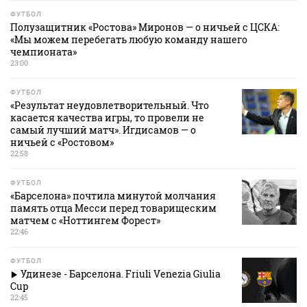
ФУТБОЛ
Полузащитник «Ростова» Миронов — о ничьей с ЦСКА:
«Мы можем перебегать любую команду нашего
чемпионата»
23:00
ФУТБОЛ
«Результат неудовлетворительный. Что
касается качества игры, то провели не
самый лучший матч». Игдисамов — о
ничьей с «Ростовом»
22:58
ФУТБОЛ
«Барселона» почтила минутой молчания
память отца Месси перед товарищеским
матчем с «Ноттингем Форест»
22:46
ФУТБОЛ
Удинезе - Барселона. Friuli Venezia Giulia
Cup
22:45