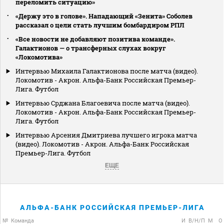
переломить ситуацию»
«Держу это в голове». Нападающий «Зенита» Соболев
рассказал о цели стать лучшим бомбардиром РПЛ
«Все новости не добавляют позитива команде».
Галактионов — о трансферных слухах вокруг
«Локомотива»
Интервью Михаила Галактионова после матча (видео).
Локомотив - Акрон. Альфа-Банк Российская Премьер-
Лига. Футбол
Интервью Срджана Благоевича после матча (видео).
Локомотив - Акрон. Альфа-Банк Российская Премьер-
Лига. Футбол
Интервью Арсения Дмитриева лучшего игрока матча
(видео). Локомотив - Акрон. Альфа-Банк Российская
Премьер-Лига. Футбол
ЕЩЕ
АЛЬФА-БАНК РОССИЙСКАЯ ПРЕМЬЕР-ЛИГА
№
Команда
И
В/Н/П
М
О