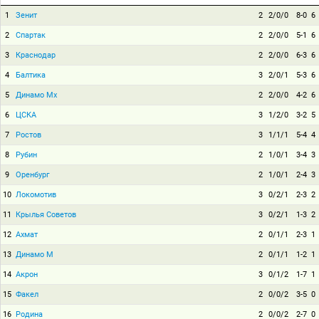
1
Зенит
2
2/0/0
8-0
6
2
Спартак
2
2/0/0
5-1
6
3
Краснодар
2
2/0/0
6-3
6
4
Балтика
3
2/0/1
5-3
6
5
Динамо Мх
2
2/0/0
4-2
6
6
ЦСКА
3
1/2/0
3-2
5
7
Ростов
3
1/1/1
5-4
4
8
Рубин
2
1/0/1
3-4
3
9
Оренбург
2
1/0/1
2-4
3
10
Локомотив
3
0/2/1
2-3
2
11
Крылья Советов
3
0/2/1
1-3
2
12
Ахмат
2
0/1/1
2-3
1
13
Динамо М
2
0/1/1
1-2
1
14
Акрон
3
0/1/2
1-7
1
15
Факел
2
0/0/2
3-5
0
16
Родина
2
0/0/2
2-7
0