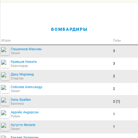
БОМБАРДИРЫ
Игрок
Голы
Глушенков Максим
3
Зенит
Кривцов Никита
3
Краснодар
Даку Мирлинд
2
Спартак
Соболев Александр
2
Зенит
Хиль Брайан
2 (1)
Балтика
Арройо Андерсон
1
Рубин
Аугусто Фелипе
1
Зенит
Бакаев Зелимхан