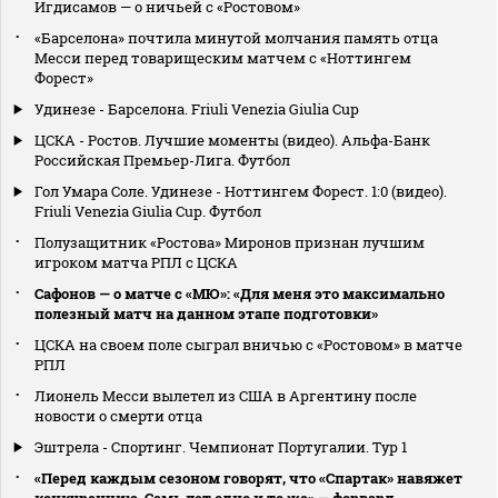
Игдисамов — о ничьей с «Ростовом»
«Барселона» почтила минутой молчания память отца
Месси перед товарищеским матчем с «Ноттингем
Форест»
Удинезе - Барселона. Friuli Venezia Giulia Cup
ЦСКА - Ростов. Лучшие моменты (видео). Альфа-Банк
Российская Премьер-Лига. Футбол
Гол Умара Соле. Удинезе - Ноттингем Форест. 1:0 (видео).
Friuli Venezia Giulia Cup. Футбол
Полузащитник «Ростова» Миронов признан лучшим
игроком матча РПЛ с ЦСКА
Сафонов — о матче с «МЮ»: «Для меня это максимально
полезный матч на данном этапе подготовки»
ЦСКА на своем поле сыграл вничью с «Ростовом» в матче
РПЛ
Лионель Месси вылетел из США в Аргентину после
новости о смерти отца
Эштрела - Спортинг. Чемпионат Португалии. Тур 1
«Перед каждым сезоном говорят, что «Спартак» навяжет
конкуренцию. Семь лет одно и то же» — форвард