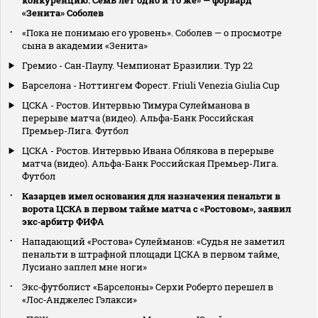
«Зенита» Соболев
«Пока не понимаю его уровень». Соболев — о просмотре
сына в академии «Зенита»
Гремио - Сан-Паулу. Чемпионат Бразилии. Тур 22
Барселона - Ноттингем Форест. Friuli Venezia Giulia Cup
ЦСКА - Ростов. Интервью Тимура Сулейманова в
перерыве матча (видео). Альфа-Банк Российская
Премьер-Лига. Футбол
ЦСКА - Ростов. Интервью Ивана Облякова в перерыве
матча (видео). Альфа-Банк Российская Премьер-Лига.
Футбол
Казарцев имел основания для назначения пенальти в
ворота ЦСКА в первом тайме матча с «Ростовом», заявил
экс‑арбитр ФИФА
Нападающий «Ростова» Сулейманов: «Судья не заметил
пенальти в штрафной площади ЦСКА в первом тайме,
Лусиано заплел мне ноги»
Экс‑футболист «Барселоны» Серхи Роберто перешел в
«Лос‑Анджелес Гэлакси»