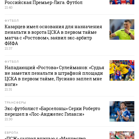
Российская Премьер-Лига. Футбол
21:40
ФУТБОЛ
Казарцев имел основания для назначения
пенальти в ворота ЦСКА в первом тайме
матча с «Ростовом», заявил экс‑арбитр
ФИФА
21:37
ФУТБОЛ
Нападающий «Ростова» Сулейманов: «Судья
не заметил пенальти в штрафной площади
ЦСКА в первом тайме, Лусиано заплел мне
ноги»
21:31
ТРАНСФЕРЫ
Экс‑футболист «Барселоны» Серхи Роберто
перешел в «Лос‑Анджелес Гэлакси»
21:30
ЕВРОПА
«ПСЖ» сыграл вничью с «Манчестер