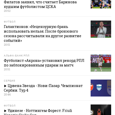
Филатов заявил, что считает Баринова
худшим футболистом ЦСКА
20:52
ФУТБОЛ
Галактионов: «Нецензурную брань
использовать нельзя. После бронзового
сезона рассчитывали на другое развитие
событий»
20:51
АЛЬФА-БАНК РПЛ
Футболист «Акрона» установил рекорд РПЛ
по заблокированным ударам за матч
20:51
СЕРБИЯ
Црвена Звезда - Нови-Пазар. Чемпионат
Сербии. Тур 4
20:44
ФУТБОЛ
Удинезе - Ноттингем Форест. Friuli