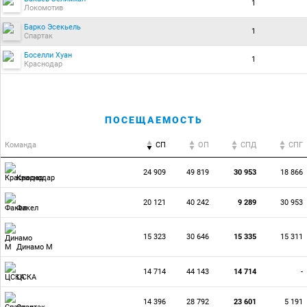
1
Локомотив
Барко Эсекьель
1
Спартак
Боселли Хуан
1
Краснодар
ПОСЕЩАЕМОСТЬ
Команда
СП
ОП
CПД
CПГ
24 909
49 819
30 953
18 866
Краснодар
20 121
40 242
9 289
30 953
Факел
15 323
30 646
15 335
15 311
Динамо М
14 714
44 143
14 714
-
ЦСКА
14 396
28 792
23 601
5 191