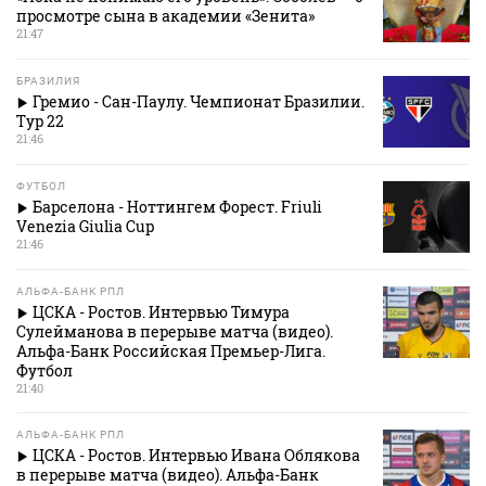
просмотре сына в академии «Зенита»
21:47
БРАЗИЛИЯ
Гремио - Сан-Паулу. Чемпионат Бразилии.
Тур 22
21:46
ФУТБОЛ
Барселона - Ноттингем Форест. Friuli
Venezia Giulia Cup
21:46
АЛЬФА-БАНК РПЛ
ЦСКА - Ростов. Интервью Тимура
Сулейманова в перерыве матча (видео).
Альфа-Банк Российская Премьер-Лига.
Футбол
21:40
АЛЬФА-БАНК РПЛ
ЦСКА - Ростов. Интервью Ивана Облякова
в перерыве матча (видео). Альфа-Банк