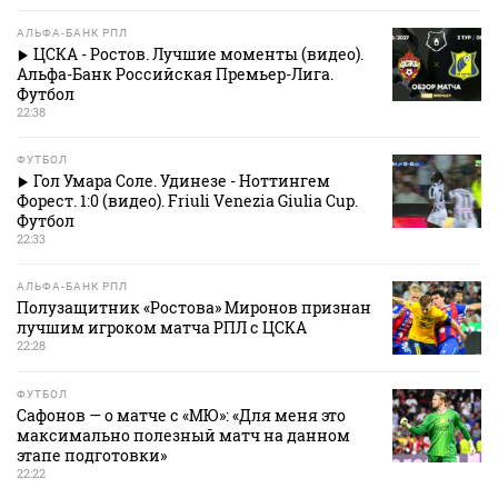
АЛЬФА-БАНК РПЛ
ЦСКА - Ростов. Лучшие моменты (видео).
Альфа-Банк Российская Премьер-Лига.
Футбол
22:38
ФУТБОЛ
Гол Умара Соле. Удинезе - Ноттингем
Форест. 1:0 (видео). Friuli Venezia Giulia Cup.
Футбол
22:33
АЛЬФА-БАНК РПЛ
Полузащитник «Ростова» Миронов признан
лучшим игроком матча РПЛ с ЦСКА
22:28
ФУТБОЛ
Сафонов — о матче с «МЮ»: «Для меня это
максимально полезный матч на данном
этапе подготовки»
22:22