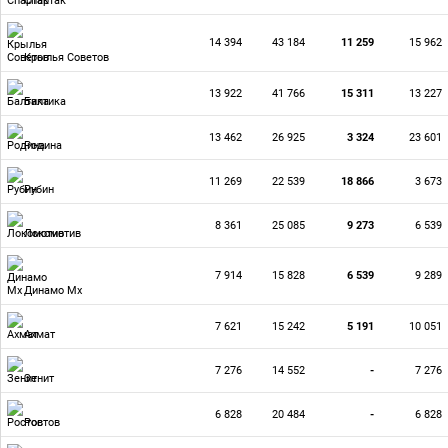
Спартак
14 394
43 184
11 259
15 962
Крылья Советов
13 922
41 766
15 311
13 227
Балтика
13 462
26 925
3 324
23 601
Родина
11 269
22 539
18 866
3 673
Рубин
8 361
25 085
9 273
6 539
Локомотив
7 914
15 828
6 539
9 289
Динамо Мх
7 621
15 242
5 191
10 051
Ахмат
7 276
14 552
-
7 276
Зенит
6 828
20 484
-
6 828
Ростов