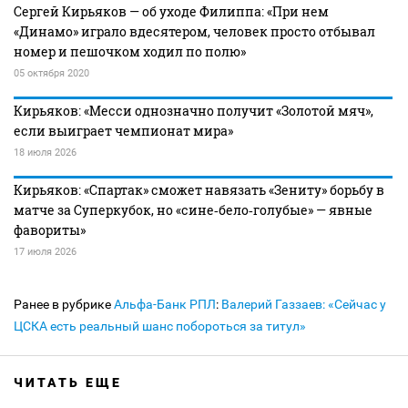
Сергей Кирьяков — об уходе Филиппа: «При нем
«Динамо» играло вдесятером, человек просто отбывал
номер и пешочком ходил по полю»
05 октября 2020
Кирьяков: «Месси однозначно получит «Золотой мяч»,
если выиграет чемпионат мира»
18 июля 2026
Кирьяков: «Спартак» сможет навязать «Зениту» борьбу в
матче за Суперкубок, но «сине‑бело‑голубые» — явные
фавориты»
17 июля 2026
Ранее в рубрике
Альфа-Банк РПЛ
:
Валерий Газзаев: «Сейчас у
ЦСКА есть реальный шанс побороться за титул»
ЧИТАТЬ ЕЩЕ