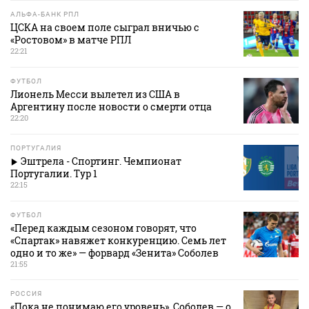
АЛЬФА-БАНК РПЛ
ЦСКА на своем поле сыграл вничью с
«Ростовом» в матче РПЛ
22:21
ФУТБОЛ
Лионель Месси вылетел из США в
Аргентину после новости о смерти отца
22:20
ПОРТУГАЛИЯ
Эштрела - Спортинг. Чемпионат
Португалии. Тур 1
22:15
ФУТБОЛ
«Перед каждым сезоном говорят, что
«Спартак» навяжет конкуренцию. Семь лет
одно и то же» — форвард «Зенита» Соболев
21:55
РОССИЯ
«Пока не понимаю его уровень». Соболев — о