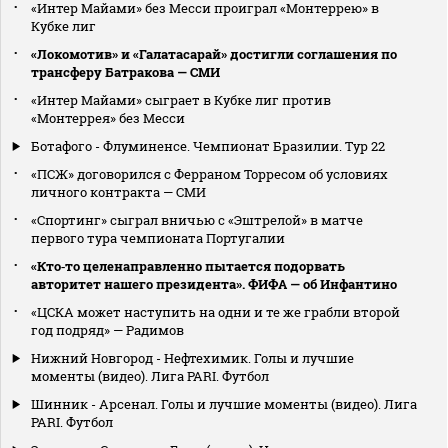
«Интер Майами» без Месси проиграл «Монтеррею» в
Кубке лиг
«Локомотив» и «Галатасарай» достигли соглашения по
трансферу Батракова — СМИ
«Интер Майами» сыграет в Кубке лиг против
«Монтеррея» без Месси
Ботафого - Флуминенсе. Чемпионат Бразилии. Тур 22
«ПСЖ» договорился с Ферраном Торресом об условиях
личного контракта — СМИ
«Спортинг» сыграл вничью с «Эштрелой» в матче
первого тура чемпионата Португалии
«Кто‑то целенаправленно пытается подорвать
авторитет нашего президента». ФИФА — об Инфантино
«ЦСКА может наступить на одни и те же грабли второй
год подряд» — Радимов
Нижний Новгород - Нефтехимик. Голы и лучшие
моменты (видео). Лига PARI. Футбол
Шинник - Арсенал. Голы и лучшие моменты (видео). Лига
PARI. Футбол