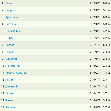
1
Зенит
2
2/0/0
8-0
6
2
Спартак
2
2/0/0
5-1
6
3
Краснодар
2
2/0/0
6-3
6
4
Балтика
3
2/0/1
5-3
6
5
Динамо Мх
2
2/0/0
4-2
6
6
ЦСКА
3
1/2/0
3-2
5
7
Ростов
3
1/1/1
5-4
4
8
Рубин
2
1/0/1
3-4
3
9
Оренбург
2
1/0/1
2-4
3
10
Локомотив
3
0/2/1
2-3
2
11
Крылья Советов
3
0/2/1
1-3
2
12
Ахмат
2
0/1/1
2-3
1
13
Динамо М
2
0/1/1
1-2
1
14
Акрон
3
0/1/2
1-7
1
15
Факел
2
0/0/2
3-5
0
16
Родина
2
0/0/2
2-7
0