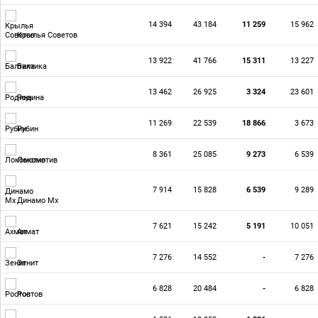
14 394
43 184
11 259
15 962
Крылья Советов
13 922
41 766
15 311
13 227
Балтика
13 462
26 925
3 324
23 601
Родина
11 269
22 539
18 866
3 673
Рубин
8 361
25 085
9 273
6 539
Локомотив
7 914
15 828
6 539
9 289
Динамо Мх
7 621
15 242
5 191
10 051
Ахмат
7 276
14 552
-
7 276
Зенит
6 828
20 484
-
6 828
Ростов