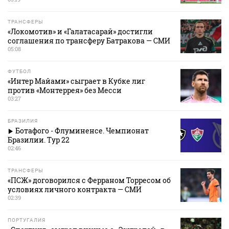
ТРАНСФЕРЫ
«Локомотив» и «Галатасарай» достигли
соглашения по трансферу Батракова — СМИ
05:08
ФУТБОЛ
«Интер Майами» сыграет в Кубке лиг
против «Монтеррея» без Месси
03:27
БРАЗИЛИЯ
Ботафого - Флуминенсе. Чемпионат
Бразилии. Тур 22
02:46
ТРАНСФЕРЫ
«ПСЖ» договорился с Ферраном Торресом об
условиях личного контракта — СМИ
02:39
ПОРТУГАЛИЯ