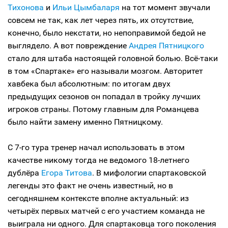
Тихонова
и
Ильи Цымбаларя
на тот момент звучали
совсем не так, как лет через пять, их отсутствие,
конечно, было некстати, но непоправимой бедой не
выглядело. А вот повреждение
Андрея Пятницкого
стало для штаба настоящей головной болью. Всё-таки
в том «Спартаке» его называли мозгом. Авторитет
хавбека был абсолютным: по итогам двух
предыдущих сезонов он попадал в тройку лучших
игроков страны. Потому главным для Романцева
было найти замену именно Пятницкому.
С 7-го тура тренер начал использовать в этом
качестве никому тогда не ведомого 18-летнего
дублёра
Егора Титова
. В мифологии спартаковской
легенды это факт не очень известный, но в
сегодняшнем контексте вполне актуальный: из
четырёх первых матчей с его участием команда не
выиграла ни одного. Для спартаковца того поколения