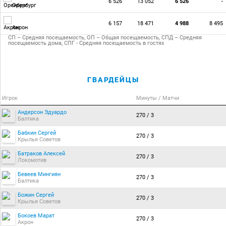
6 526
13 052
6 526
-
Оренбург
6 157
18 471
4 988
8 495
Акрон
СП – Средняя посещаемость, ОП – Общая посещаемость, СПД – Средняя
посещаемость дома, СПГ - Средняя посещаемость в гостях
ГВАРДЕЙЦЫ
Игрок
Минуты / Матчи
Андерсон Эдуардо
270 / 3
Балтика
Бабкин Сергей
270 / 3
Крылья Советов
Батраков Алексей
270 / 3
Локомотив
Бевеев Мингиян
270 / 3
Балтика
Божин Сергей
270 / 3
Крылья Советов
Бокоев Марат
270 / 3
Акрон