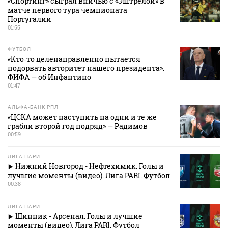
«Спортинг» сыграл вничью с «Эштрелой» в
матче первого тура чемпионата
Португалии
01:55
ФУТБОЛ
«Кто‑то целенаправленно пытается
подорвать авторитет нашего президента».
ФИФА — об Инфантино
01:47
АЛЬФА-БАНК РПЛ
«ЦСКА может наступить на одни и те же
грабли второй год подряд» — Радимов
00:59
ЛИГА ПАРИ
Нижний Новгород - Нефтехимик. Голы и
лучшие моменты (видео). Лига PARI. Футбол
00:38
ЛИГА ПАРИ
Шинник - Арсенал. Голы и лучшие
моменты (видео). Лига PARI. Футбол