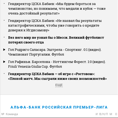
Гендиректор ЦСКА Бабаев: «Мы будем бороться за
чемпионство, но понимаем, что медали и кубок — тоже
очень достойный результат»
Гендиректор ЦСКА Бабаев: «Не назвал бы результаты
катастрофическими, чтобы уже говорить о кредите
доверия к Игдисамову»
Без него мир не узнал бы о Месси. Великий футболист
потерял своего отца
Гол Родриго Саласара. Эштрела - Спортинг. 0:1 (видео).
Чемпионат Португалии. Футбол
Гол Рафиньи. Барселона - Ноттингем Форест. 1:0 (видео).
Friuli Venezia Giulia Cup. Футбол
Гендиректор ЦСКА Бабаев — об игре с «Ростовом»:
«Плохой матч. Мы сыграли ниже своих возможностей»
ЕЩЕ
АЛЬФА-БАНК РОССИЙСКАЯ ПРЕМЬЕР-ЛИГА
№
Команда
И
В/Н/П
М
О