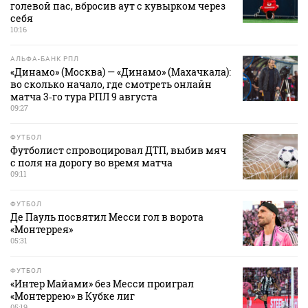
голевой пас, вбросив аут с кувырком через
себя
10:16
АЛЬФА-БАНК РПЛ
«Динамо» (Москва) — «Динамо» (Махачкала):
во сколько начало, где смотреть онлайн
матча 3‑го тура РПЛ 9 августа
09:27
ФУТБОЛ
Футболист спровоцировал ДТП, выбив мяч
с поля на дорогу во время матча
09:11
ФУТБОЛ
Де Пауль посвятил Месси гол в ворота
«Монтеррея»
05:31
ФУТБОЛ
«Интер Майами» без Месси проиграл
«Монтеррею» в Кубке лиг
05:19