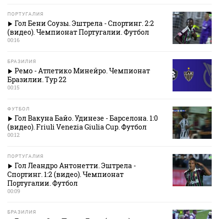
ПОРТУГАЛИЯ
Гол Бени Соузы. Эштрела - Спортинг. 2:2
(видео). Чемпионат Португалии. Футбол
00:16
БРАЗИЛИЯ
Ремо - Атлетико Минейро. Чемпионат
Бразилии. Тур 22
00:15
ФУТБОЛ
Гол Вакуна Байо. Удинезе - Барселона. 1:0
(видео). Friuli Venezia Giulia Cup. Футбол
00:12
ПОРТУГАЛИЯ
Гол Леандро Антонетти. Эштрела -
Спортинг. 1:2 (видео). Чемпионат
Португалии. Футбол
00:09
БРАЗИЛИЯ