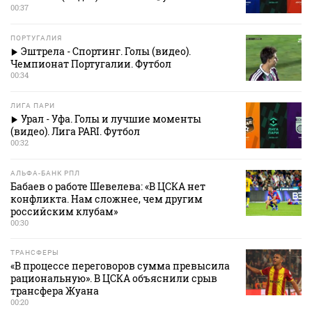
00:37
ПОРТУГАЛИЯ
Эштрела - Спортинг. Голы (видео).
Чемпионат Португалии. Футбол
00:34
ЛИГА ПАРИ
Урал - Уфа. Голы и лучшие моменты
(видео). Лига PARI. Футбол
00:32
АЛЬФА-БАНК РПЛ
Бабаев о работе Шевелева: «В ЦСКА нет
конфликта. Нам сложнее, чем другим
российским клубам»
00:30
ТРАНСФЕРЫ
«В процессе переговоров сумма превысила
рациональную». В ЦСКА объяснили срыв
трансфера Жуана
00:20