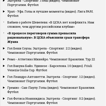
Эштрела - Спортинг. Голы (видео). Чемпионат
Португалии. Футбол
Урал - Уфа. Голы и лучшие моменты (видео). Лига PARI.
Футбол
Бабаев о работе Шевелева: «В ЦСКА нет конфликта. Нам
сложнее, чем другим российским клубам»
«В процессе переговоров сумма превысила
рациональную». В ЦСКА объяснили срыв трансфера
Жуана
Гол Бени Соузы. Эштрела - Спортинг. 2:2 (видео).
Чемпионат Португалии. Футбол
Ремо - Атлетико Минейро. Чемпионат Бразилии. Тур 22
Гол Вакуна Байо. Удинезе - Барселона. 1:0 (видео). Friuli
Venezia Giulia Cup. Футбол
Гол Леандро Антонетти. Эштрела - Спортинг. 1:2 (видео).
Чемпионат Португалии. Футбол
Гремио - Сан-Паулу. Голы (видео). Чемпионат Бразилии.
Футбол
Гол Фотиса Иоаннидиса. Эштрела - Спортинг. 0:2 (видео).
Чемпионат Португалии. Футбол