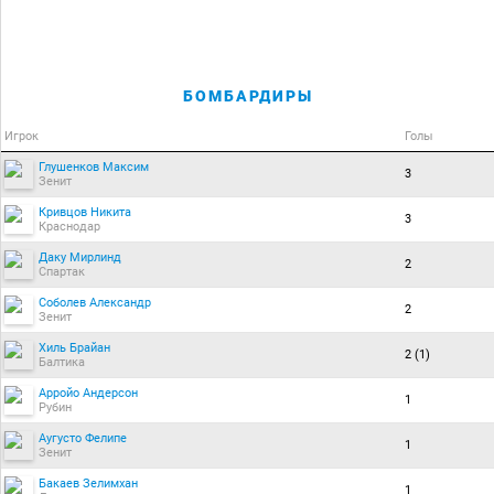
БОМБАРДИРЫ
Игрок
Голы
Глушенков Максим
3
Зенит
Кривцов Никита
3
Краснодар
Даку Мирлинд
2
Спартак
Соболев Александр
2
Зенит
Хиль Брайан
2 (1)
Балтика
Арройо Андерсон
1
Рубин
Аугусто Фелипе
1
Зенит
Бакаев Зелимхан
1