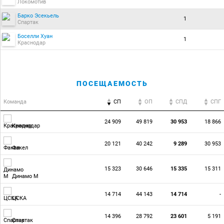
Локомотив
Барко Эсекьель
1
Спартак
Боселли Хуан
1
Краснодар
ПОСЕЩАЕМОСТЬ
Команда
СП
ОП
CПД
CПГ
24 909
49 819
30 953
18 866
Краснодар
20 121
40 242
9 289
30 953
Факел
15 323
30 646
15 335
15 311
Динамо М
14 714
44 143
14 714
-
ЦСКА
14 396
28 792
23 601
5 191
Спартак