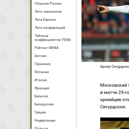
Сборная России
Лига чемпионов
Лига Европы
Лига конференций
Таблица
коэффициентов УЕФА
Рейтинг ФИФА
Англия
Германия
Арнор Сигурдссон
Испания
Италия
Московский
Франция
в матче 25-г
Бельгия
армейцев от
Белоруссия
Сигурдссон.
Греция
Нидерланды
Польша