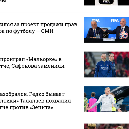
 ЧМ
лся за проект продажи прав
ра по футболу — СМИ
проиграл «Мальорке» в
тче, Сафонова заменили
разобрался. Редко бывает
Балтики» Талалаев похвалил
тче против «Зенита»