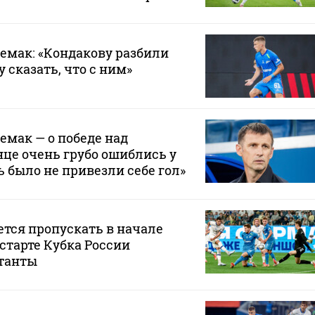
Семак: «Кондакову разбили
у сказать, что с ним»
емак — о победе над
нце очень грубо ошиблись у
ь было не привезли себе гол»
ется пропускать в начале
 старте Кубка России
танты