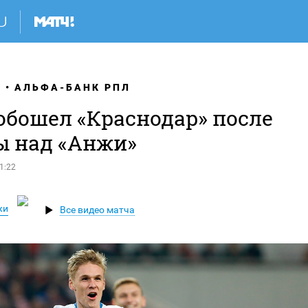
Я
АЛЬФА-БАНК РПЛ
обошел «Краснодар» после
ы над «Анжи»
1:22
жи
Все видео матча