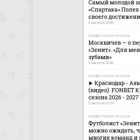
Самый молодой ав
«Спартака» Полех
своего достижен
5 августа 23:43
FONBET КУБОК РОССИИ
Москвичев — о п
«Зенит»: «Для ме
зубами»
5 августа 23:42
FONBET КУБОК РОССИИ
Краснодар - Ах
(видео). FONBET К
сезона 2026 - 2027
5 августа 23:39
FONBET КУБОК РОССИИ
Футболист «Зенита
можно ожидать, ч
многих команд и 