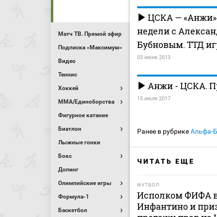
ЦСКА — «Анжи»
недели с Алекса
Матч ТВ. Прямой эфир
Бубновым. ТТД иг
Подписка «Максимум»
03 июня 2013
Видео
Теннис
Анжи - ЦСКА. 
Хоккей
15 июля 2017
MMA/Единоборства
Фигурное катание
Биатлон
Ранее в рубрике
Альфа-
Лыжные гонки
Бокс
ЧИТАТЬ ЕЩЕ
Допинг
Олимпийские игры
ФУТБОЛ
Исполком ФИФА в
Формула-1
Инфантино и приз
Баскетбол