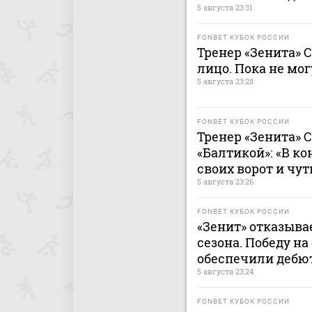
5 августа 23:31
FONBET КУБОК РОССИИ
Тренер «Зенита» 
лицо. Пока не мог
5 августа 23:28
FONBET КУБОК РОССИИ
Тренер «Зенита» С
«Балтикой»: «В ко
своих ворот и чут
5 августа 23:26
FONBET КУБОК РОССИИ
«Зенит» отказыва
сезона. Победу на
обеспечили дебю
5 августа 23:24
FONBET КУБОК РОССИИ