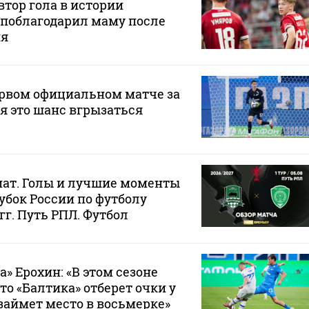
тор гола в истории
 поблагодарил маму после
ия
ервом официальном матче за
ня это шанс вгрызаться
мат. Голы и лучшие моменты
убок России по футболу
 гг. Путь РПЛ. Футбол
» Ерохин: «В этом сезоне
то «Балтика» отберет очки у
займет место в восьмерке»