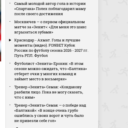
Самый молодой автор гола в истории
«Спартака» Полех поблагодарил маму
после своего достижения
Москвичев — о первом официальном
матче за «Зенит»: «Для меня это шанс
вгрызаться зубами»
Краснодар - Ахмат. Голы и лучшие
моменты (видео). FONBET Кубок
России по футболу сезона 2026 - 2027 гг.
Путь РПЛ. Футбол
Футболист «Зенита» Ерохин: «В этом
u
сезоне можно ожидать, что «Балтика»
отберет очки у многих команд и
займет место в восьмерке»
Тренер «Зенита» Семак: «Кондакову
разбили лицо. Пока не могу сказать,
что с ним»
Тренер «Зенита» Семак — о победе над
«Балтикой»: «В конце очень грубо
ошиблись у своих ворот и чуть было
не привезли себе гол»