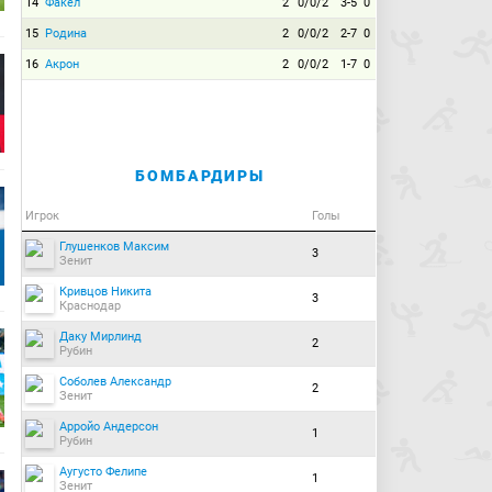
14
Факел
2
0/0/2
3-5
0
15
Родина
2
0/0/2
2-7
0
16
Акрон
2
0/0/2
1-7
0
БОМБАРДИРЫ
Игрок
Голы
Глушенков Максим
3
Зенит
Кривцов Никита
3
Краснодар
Даку Мирлинд
2
Рубин
Соболев Александр
2
Зенит
Арройо Андерсон
1
Рубин
Аугусто Фелипе
1
Зенит