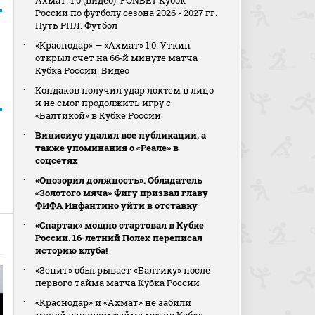
Ахмат. 1:0 (видео). FONBET Кубок
России по футболу сезона 2026 - 2027 гг.
Путь РПЛ. Футбол
«Краснодар» — «Ахмат» 1:0. Уткин
открыл счет на 66‑й минуте матча
Кубка России. Видео
Кондаков получил удар локтем в лицо
и не смог продолжить игру с
«Балтикой» в Кубке России
Винисиус удалил все публикации, а
также упоминания о «Реале» в
соцсетях
«Опозорил должность». Обладатель
«Золотого мяча» Фигу призвал главу
ФИФА Инфантино уйти в отставку
«Спартак» мощно стартовал в Кубке
России. 16-летний Полех переписал
историю клуба!
«Зенит» обыгрывает «Балтику» после
первого тайма матча Кубка России
«Краснодар» и «Ахмат» не забили