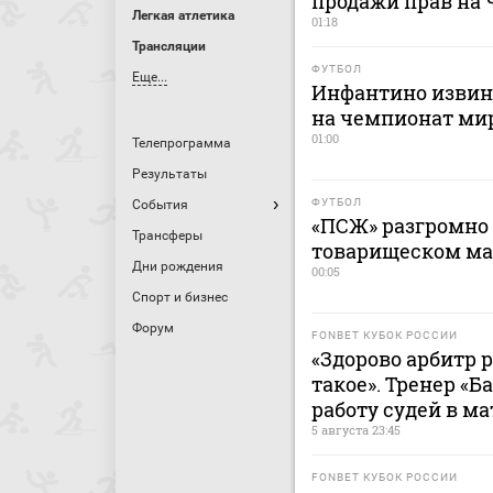
продажи прав на
Легкая атлетика
01:18
Трансляции
ФУТБОЛ
Еще...
Инфантино извини
на чемпионат ми
01:00
Телепрограмма
Результаты
ФУТБОЛ
События
«ПСЖ» разгромно 
Трансферы
товарищеском ма
Дни рождения
00:05
Спорт и бизнес
Форум
FONBET КУБОК РОССИИ
«Здорово арбитр 
такое». Тренер «
работу судей в ма
5 августа 23:45
FONBET КУБОК РОССИИ