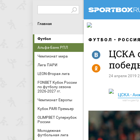
Главная
Футбол
ФУТБОЛ
РОССИ
Альфа-Банк РПЛ
ЦСКА 
R
Чемпионат мира
побед
Лига ПАРИ
Y
LEON-Вторая лига
24 апреля 2019 2
FONBET Кубок России
по футболу сезона
2026-2027 гг.
ЦСКА - Ан
Чемпионат Европы
Кубок PARI Премьер
OLIMPBET Суперкубок
России
Молодежная
футбольная лига