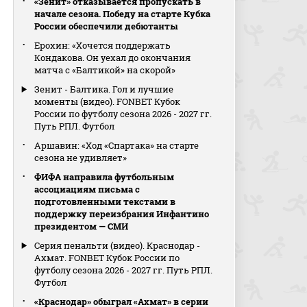
«Зенит» отказывается пропускать в
начале сезона. Победу на старте Кубка
России обеспечили дебютанты
Ерохин: «Хочется поддержать
Кондакова. Он уехал до окончания
матча с «Балтикой» на скорой»
Зенит - Балтика. Гол и лучшие
моменты (видео). FONBET Кубок
России по футболу сезона 2026 - 2027 гг.
Путь РПЛ. Футбол
Аршавин: «Ход «Спартака» на старте
сезона не удивляет»
ФИФА направила футбольным
ассоциациям письма с
подготовленными текстами в
поддержку переизбрания Инфантино
президентом — СМИ
Серия пенальти (видео). Краснодар -
Ахмат. FONBET Кубок России по
футболу сезона 2026 - 2027 гг. Путь РПЛ.
Футбол
«Краснодар» обыграл «Ахмат» в серии