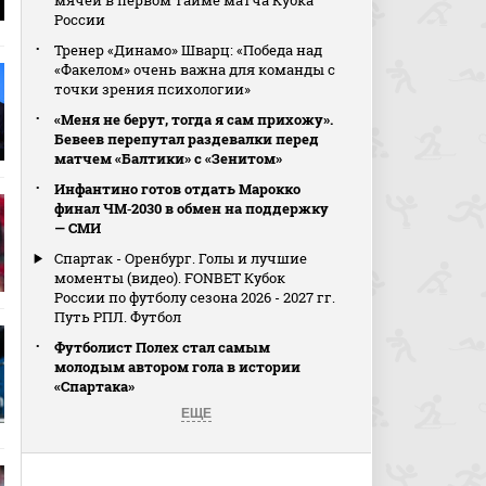
мячей в первом тайме матча Кубка
России
Тренер «Динамо» Шварц: «Победа над
«Факелом» очень важна для команды с
точки зрения психологии»
«Меня не берут, тогда я сам прихожу».
Бевеев перепутал раздевалки перед
матчем «Балтики» с «Зенитом»
Инфантино готов отдать Марокко
финал ЧМ‑2030 в обмен на поддержку
— СМИ
Спартак - Оренбург. Голы и лучшие
моменты (видео). FONBET Кубок
России по футболу сезона 2026 - 2027 гг.
Путь РПЛ. Футбол
Футболист Полех стал самым
молодым автором гола в истории
«Спартака»
ЕЩЕ