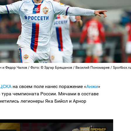
 и Федор Чалов / Фото: © Эдгар Брещанов / Василий Пономарев / Sportbox.r
ЦСКА
на своем поле нанес поражение «
Анжи
»
о тура чемпионата России. Мячами в составе
метились легионеры Яка Бийол и Арнор