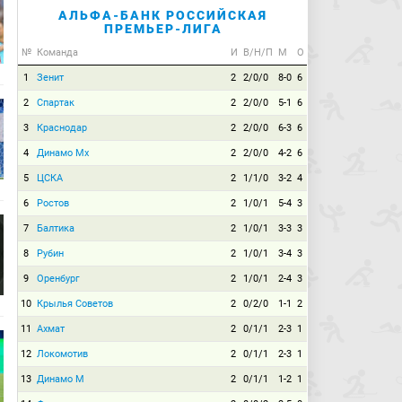
АЛЬФА-БАНК РОССИЙСКАЯ
ПРЕМЬЕР-ЛИГА
№
Команда
И
В/Н/П
М
О
1
Зенит
2
2/0/0
8-0
6
2
Спартак
2
2/0/0
5-1
6
3
Краснодар
2
2/0/0
6-3
6
4
Динамо Мх
2
2/0/0
4-2
6
5
ЦСКА
2
1/1/0
3-2
4
6
Ростов
2
1/0/1
5-4
3
7
Балтика
2
1/0/1
3-3
3
8
Рубин
2
1/0/1
3-4
3
9
Оренбург
2
1/0/1
2-4
3
10
Крылья Советов
2
0/2/0
1-1
2
11
Ахмат
2
0/1/1
2-3
1
12
Локомотив
2
0/1/1
2-3
1
13
Динамо М
2
0/1/1
1-2
1