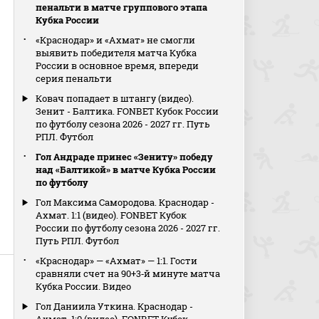
пенальти в матче группового этапа
Кубка России
«Краснодар» и «Ахмат» не смогли
выявить победителя матча Кубка
России в основное время, впереди
серия пенальти
Ковач попадает в штангу (видео).
Зенит - Балтика. FONBET Кубок России
по футболу сезона 2026 - 2027 гг. Путь
РПЛ. Футбол
Гол Андраде принес «Зениту» победу
над «Балтикой» в матче Кубка России
по футболу
Гол Максима Самородова. Краснодар -
Ахмат. 1:1 (видео). FONBET Кубок
России по футболу сезона 2026 - 2027 гг.
Путь РПЛ. Футбол
«Краснодар» — «Ахмат» — 1:1. Гости
сравняли счет на 90+3‑й минуте матча
Кубка России. Видео
Гол Даниила Уткина. Краснодар -