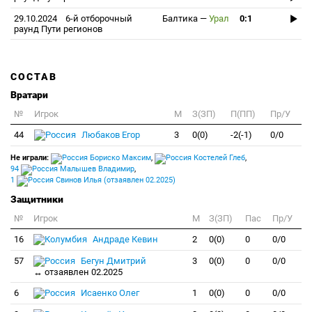
29.10.2024
6-й отборочный
Балтика
—
Урал
0:1
раунд Пути регионов
СОСТАВ
Вратари
№
Игрок
M
З(ЗП)
П(ПП)
Пр/У
44
Любаков Егор
3
0(0)
-2(-1)
0/0
Не играли:
Бориско Максим
,
Костелей Глеб
,
94
Малышев Владимир
,
1
Свинов Илья (отзаявлен 02.2025)
Защитники
№
Игрок
M
З(ЗП)
Пас
Пр/У
16
Андраде Кевин
2
0(0)
0
0/0
57
Бегун Дмитрий
3
0(0)
0
0/0
↔ отзаявлен 02.2025
6
Исаенко Олег
1
0(0)
0
0/0