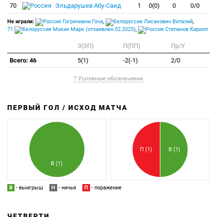
70
Эльдарушев Абу-Саид
1
0(0)
0
0/0
Не играли:
Гогричиани Гоча
,
Лисакович Виталий
,
71
Мокин Марк (отзаявлен 02.2025)
,
Степанов Кирилл
З(ЗП)
П(ПП)
Пр/У
Всего: 46
5(1)
-2(-1)
2/0
? Условные обозначения
ПЕРВЫЙ ГОЛ / ИСХОД МАТЧА
З
П
П (1)
В (1)
В (1)
В
- выигрыш
Н
- ничья
П
- поражение
ЧЕТВЕРТИ