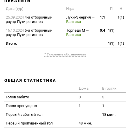
ПЕНАЛЬТИ
Дата (тур)
Игра
П
Н
25.09.2024
4-й отборочный
Луки-Энергия
—
1:1
1(1)
раунд Пути регионов
Балтика
16.10.2024
5-й отборочный
Торпедо М
—
0:4
1(1)
раунд Пути регионов
Балтика
Итого:
1(1)
1(1)
? Условные обозначения
ОБЩАЯ СТАТИСТИКА
Дома
В гостях
Голов забито
0
5
Голов пропущено
1
1
Первый забитый гол
18 мин.
Первый пропущенный гол
48 мин.