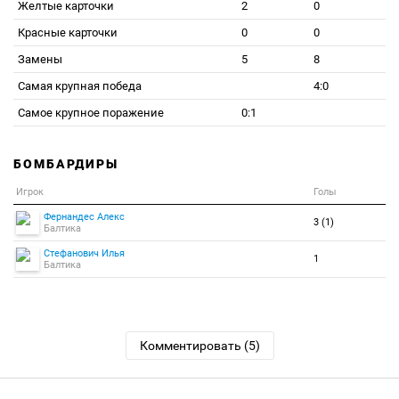
Желтые карточки
2
0
Красные карточки
0
0
Замены
5
8
Самая крупная победа
4:0
Самое крупное поражение
0:1
БОМБАРДИРЫ
Игрок
Голы
Фернандес Алекс
3 (1)
Балтика
Стефанович Илья
1
Балтика
Комментировать (5)