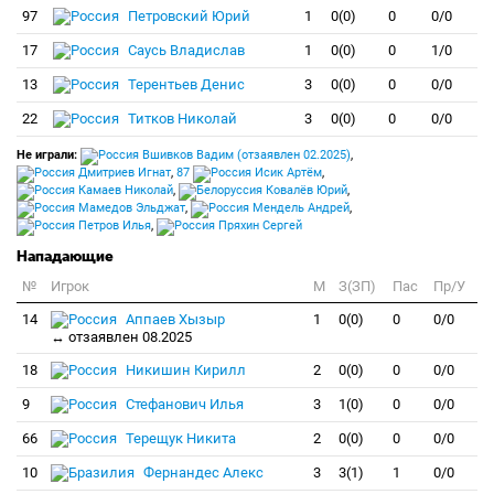
97
Петровский Юрий
1
0(0)
0
0/0
17
Саусь Владислав
1
0(0)
0
1/0
13
Терентьев Денис
3
0(0)
0
0/0
22
Титков Николай
3
0(0)
0
0/0
Не играли:
Вшивков Вадим (отзаявлен 02.2025)
,
Дмитриев Игнат
,
87
Исик Артём
,
Камаев Николай
,
Ковалёв Юрий
,
Мамедов Эльджат
,
Мендель Андрей
,
Петров Илья
,
Пряхин Сергей
Нападающие
№
Игрок
M
З(ЗП)
Пас
Пр/У
14
Аппаев Хызыр
1
0(0)
0
0/0
↔ отзаявлен 08.2025
18
Никишин Кирилл
2
0(0)
0
0/0
9
Стефанович Илья
3
1(0)
0
0/0
66
Терещук Никита
2
0(0)
0
0/0
10
Фернандес Алекс
3
3(1)
1
0/0