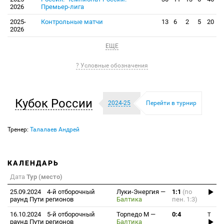
2026
Премьер-лига
2025-
Контрольные матчи
13
6
2
5
20
2026
ЕЩЕ
? Условные обозначения
Кубок России
2024-25
Перейти в турнир
Тренер:
Талалаев Андрей
КАЛЕНДАРЬ
Дата
Тур (место)
25.09.2024
4-й отборочный
Луки-Энергия
—
1:1
(по
раунд Пути регионов
Балтика
пен. 1:3)
16.10.2024
5-й отборочный
Торпедо М
—
0:4
T
раунд Пути регионов
Балтика