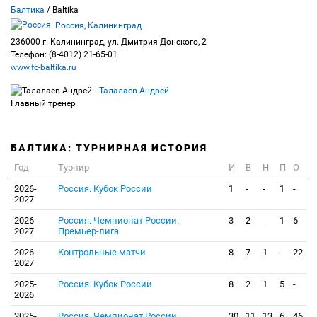
Балтика
/ Baltika
Россия, Калининград
236000 г. Калининград, ул. Дмитрия Донского, 2
Телефон: (8-4012) 21-65-01
www.fc-baltika.ru
Талалаев Андрей
Главный тренер
БАЛТИКА: ТУРНИРНАЯ ИСТОРИЯ
Год
Турнир
И
В
Н
П
О
2026-
Россия. Кубок России
1
-
-
1
-
2027
2026-
Россия. Чемпионат России.
3
2
-
1
6
2027
Премьер-лига
2026-
Контрольные матчи
8
7
1
-
22
2027
2025-
Россия. Кубок России
8
2
1
5
-
2026
2025-
Россия. Чемпионат России.
30
11
13
6
46