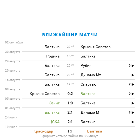
БЛИЖАЙШИЕ МАТЧИ
02 сентября
Балтика
Крылья Советов
45
20
30 августа
Родина
Балтика
00
15
24 августа
Балтика
Рубин
30
20
20 августа
Балтика
Динамо Мх
45
20
16 августа
Балтика
Спартак
30
19
08 августа
Крылья Советов
0:2
Балтика
05 августа
Зенит
1:0
Балтика
01 августа
Балтика
2:1
Динамо М
24 июля
ЦСКА
2:1
Балтика
19 июля
Краснодар
1:1
Балтика
формат четыре тайма по 35 минут