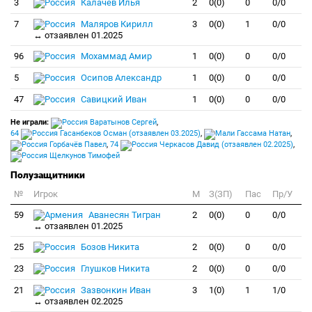
3
Калачёв Илья
2
0(0)
0
0/0
7
Маляров Кирилл
3
0(0)
1
0/0
↔ отзаявлен 01.2025
96
Мохаммад Амир
1
0(0)
0
0/0
5
Осипов Александр
1
0(0)
0
0/0
47
Савицкий Иван
1
0(0)
0
0/0
Не играли:
Варатынов Сергей
,
64
Гасанбеков Осман (отзаявлен 03.2025)
,
Гассама Натан
,
Горбачёв Павел
,
74
Черкасов Давид (отзаявлен 02.2025)
,
Щелкунов Тимофей
Полузащитники
№
Игрок
M
З(ЗП)
Пас
Пр/У
59
Аванесян Тигран
2
0(0)
0
0/0
↔ отзаявлен 01.2025
25
Бозов Никита
2
0(0)
0
0/0
23
Глушков Никита
2
0(0)
0
0/0
21
Зазвонкин Иван
3
1(0)
1
1/0
↔ отзаявлен 02.2025